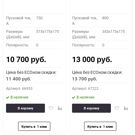
Пусковой ток,
750
Пусковой ток,
800
A:
A:
Размеры
315x175x175
Размеры
353x175x175
(ДхШхВ), мм:
(ДхШхВ), мм:
Полярность:
0
Полярность:
0
10 700
13 000
руб.
руб.
Цена без ECOном скидки:
Цена без ECOном скидки:
11 400
13 700
руб.
руб.
Артикул: 66953
Артикул: 67222
В наличии
В наличии
Добавить
Добавить
Добавить
Доба
В корзину
В корзину
в
к
в
к
избранное
сравнению
избранное
сравн