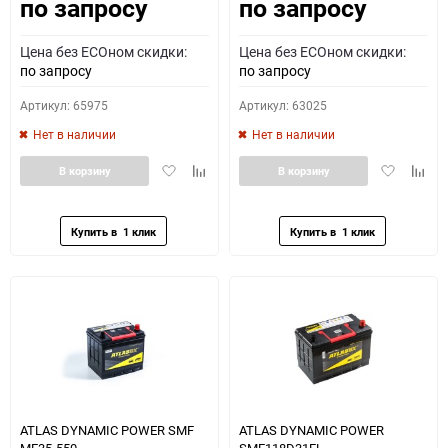
по запросу
по запросу
Как определить полярность?
Цена без ECOном скидки:
Цена без ECOном скидки:
0 - обратная
1 - прямая
3 - обратная
4 - прямая
по запросу
по запросу
Артикул: 65975
Артикул: 63025
Нет в наличии
Нет в наличии
Добавить
Добавить
Добавить
Доба
В корзину
В корзину
в
к
в
к
избранное
сравнению
избранное
сравн
ATLAS DYNAMIC POWER SMF
ATLAS DYNAMIC POWER