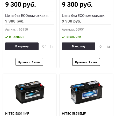
9 300
9 300
руб.
руб.
Цена без ECOном скидки:
Цена без ECOном скидки:
9 900
9 900
руб.
руб.
Артикул: 66950
Артикул: 66951
В наличии
В наличии
Добавить
Добавить
Добавить
Доба
В корзину
В корзину
в
к
в
к
избранное
сравнению
избранное
сравн
HITEC 58014MF
HITEC 58515MF