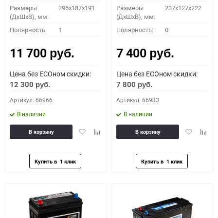
Размеры
296х187х191
Размеры
237x127x222
(ДхШхВ), мм:
(ДхШхВ), мм:
Полярность:
1
Полярность:
0
11 700
7 400
руб.
руб.
Цена без ECOном скидки:
Цена без ECOном скидки:
12 300
7 800
руб.
руб.
Артикул: 66966
Артикул: 66933
В наличии
В наличии
Добавить
Добавить
Добавить
Доба
В корзину
В корзину
в
к
в
к
избранное
сравнению
избранное
сравн