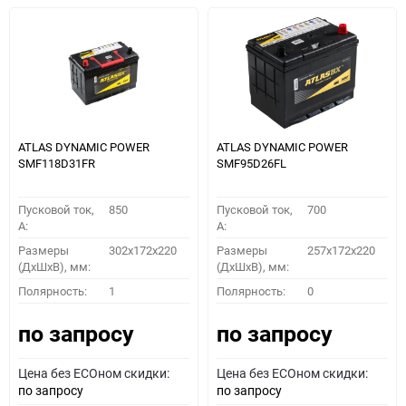
ATLAS DYNAMIC POWER
ATLAS DYNAMIC POWER
SMF118D31FR
SMF95D26FL
Пусковой ток,
850
Пусковой ток,
700
A:
A:
Размеры
302x172x220
Размеры
257x172x220
(ДхШхВ), мм:
(ДхШхВ), мм:
Полярность:
1
Полярность:
0
по запросу
по запросу
Цена без ECOном скидки:
Цена без ECOном скидки:
по запросу
по запросу