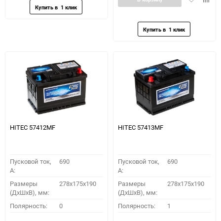
в
к
избранное
сравн
HITEC 57412MF
HITEC 57413MF
Пусковой ток,
690
Пусковой ток,
690
A:
A:
Размеры
278x175x190
Размеры
278x175x190
(ДхШхВ), мм:
(ДхШхВ), мм:
Полярность:
0
Полярность:
1