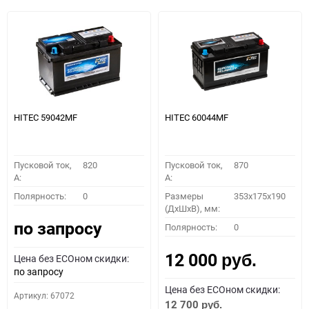
HITEC 59042MF
HITEC 60044MF
Пусковой ток,
820
Пусковой ток,
870
A:
A:
Полярность:
0
Размеры
353x175x190
(ДхШхВ), мм:
по запросу
Полярность:
0
12 000
Цена без ECOном скидки:
руб.
по запросу
Цена без ECOном скидки:
Артикул: 67072
12 700
руб.