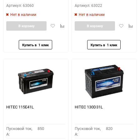
Артикул: 63060
Артикул: 63022
Нет в наличии
Нет в наличии
Добавить
Добавить
Добавить
Доба
В корзину
В корзину
в
к
в
к
избранное
сравнению
избранное
сравн
HITEC 115E41L
HITEC 130D31L
Пусковой ток,
850
Пусковой ток,
820
A:
A: