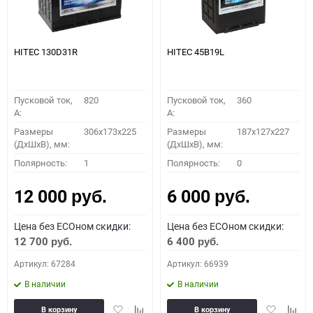
HITEC 130D31R
HITEC 45B19L
Пусковой ток,
820
Пусковой ток,
360
A:
A:
Размеры
306x173x225
Размеры
187x127x227
(ДхШхВ), мм:
(ДхШхВ), мм:
Полярность:
1
Полярность:
0
12 000
6 000
руб.
руб.
Цена без ECOном скидки:
Цена без ECOном скидки:
12 700
6 400
руб.
руб.
Артикул: 67284
Артикул: 66939
В наличии
В наличии
Добавить
Добавить
Добавить
Доба
В корзину
В корзину