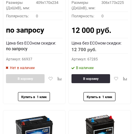
Размеры
409x170x234
Размеры
306x173x225
(ДхШхВ), мм:
(ДхШхВ), мм:
Полярность:
0
Полярность:
0
по запросу
12 000
руб.
Цена без ECOном скидки:
Цена без ECOном скидки:
по запросу
12 700
руб.
Артикул: 66937
Артикул: 67285
Нет в наличии
В наличии
Добавить
Добавить
Добавить
Доба
В корзину
В корзину
в
к
в
к
избранное
сравнению
избранное
сравн