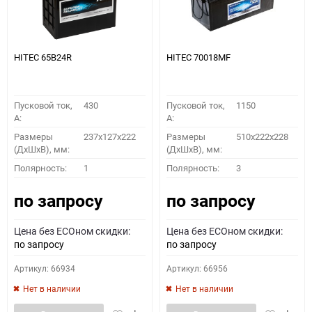
HITEC 65B24R
HITEC 70018MF
Пусковой ток,
430
Пусковой ток,
1150
A:
A:
Размеры
237x127x222
Размеры
510x222x228
(ДхШхВ), мм:
(ДхШхВ), мм:
Полярность:
1
Полярность:
3
по запросу
по запросу
Цена без ECOном скидки:
Цена без ECOном скидки:
по запросу
по запросу
Артикул: 66934
Артикул: 66956
Нет в наличии
Нет в наличии