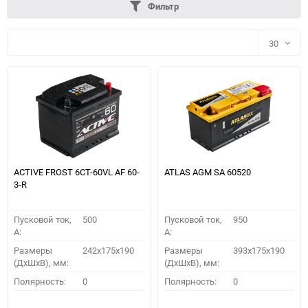
Фильтр
30
30
60
90
150
ACTIVE FROST 6СТ-60VL АF 60-
ATLAS AGM SA 60520
3-R
Пусковой ток,
500
Пусковой ток,
950
A:
A:
Размеры
242x175x190
Размеры
393x175x190
(ДхШхВ), мм:
(ДхШхВ), мм:
ПОДОБРАТЬ
Полярность:
0
Полярность:
0