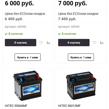
6 000
7 000
руб.
руб.
Цена без ECOном скидки:
Цена без ECOном скидки:
6 400
7 400
руб.
руб.
Артикул: 66940
Артикул: 66945
В наличии
В наличии
Добавить
Добавить
Добавить
Доба
В корзину
В корзину
в
к
в
к
избранное
сравнению
избранное
сравн
HITEC 55066MF
HITEC 56012MF