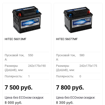
HITEC 56013MF
HITEC 56077MF
Пусковой ток,
550
Пусковой ток,
580
A:
A:
Размеры
242x175x190
Размеры
242x175x175
(ДхШхВ), мм:
(ДхШхВ), мм:
Полярность:
1
Полярность:
0
7 500
7 800
руб.
руб.
Цена без ECOном скидки:
Цена без ECOном скидки:
8 000
8 300
руб.
руб.