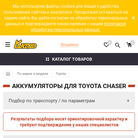
Мы используем файлы cookies для Вашего удобства
пользования сайтом и аналитики. Продолжая оставаться на
нашем сайте, Вы даёте согласие на обработку персональных
данных и подтверждаете ознакомление с нашей
политикой
обработки персональных данных.
0
0
Владимир
КАТАЛОГ ТОВАРОВ
По марке и модели
Toyota
АККУМУЛЯТОРЫ ДЛЯ TOYOTA CHASER
Подбор по транспорту / по параметрам
Результаты подбора носят ориентировочной характер и
ПО ПАРАМЕТРАМ
ПО ТРАНСПОРТУ
требуют подтверждения у наших специалистов