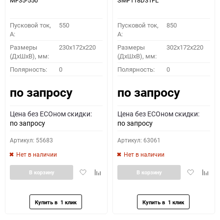
MF35-550
SMF118D31FL
Пусковой ток,
550
Пусковой ток,
850
A:
A:
Размеры
230x172x220
Размеры
302x172x220
(ДхШхВ), мм:
(ДхШхВ), мм:
Полярность:
0
Полярность:
0
по запросу
по запросу
Цена без ECOном скидки:
Цена без ECOном скидки:
по запросу
по запросу
Артикул: 55683
Артикул: 63061
Нет в наличии
Нет в наличии
Добавить
Добавить
Добавить
Доба
В корзину
В корзину
в
к
в
к
избранное
сравнению
избранное
сравн