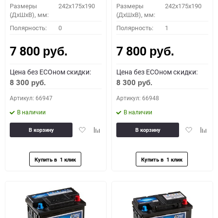
Размеры
242x175x190
Размеры
242x175x190
(ДхШхВ), мм:
(ДхШхВ), мм:
Полярность:
0
Полярность:
1
7 800
7 800
руб.
руб.
Цена без ECOном скидки:
Цена без ECOном скидки:
8 300
8 300
руб.
руб.
Артикул: 66947
Артикул: 66948
В наличии
В наличии
Добавить
Добавить
Добавить
Доба
В корзину
В корзину
в
к
в
к
избранное
сравнению
избранное
сравн