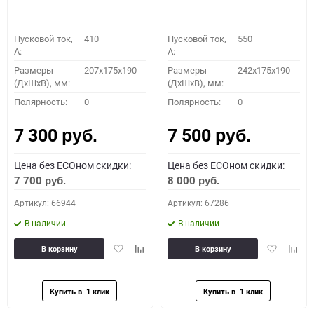
Пусковой ток,
410
Пусковой ток,
550
A:
A:
Размеры
207x175x190
Размеры
242x175x190
(ДхШхВ), мм:
(ДхШхВ), мм:
Полярность:
0
Полярность:
0
7 300
7 500
руб.
руб.
Цена без ECOном скидки:
Цена без ECOном скидки:
7 700
8 000
руб.
руб.
Артикул: 66944
Артикул: 67286
В наличии
В наличии
Добавить
Добавить
Добавить
Доба
В корзину
В корзину
в
к
в
к
избранное
сравнению
избранное
сравн