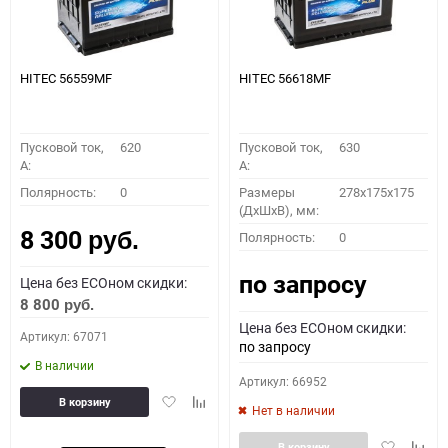
HITEC 56559MF
HITEC 56618MF
Пусковой ток,
620
Пусковой ток,
630
A:
A:
Полярность:
0
Размеры
278x175x175
(ДхШхВ), мм:
8 300
Полярность:
0
руб.
по запросу
Цена без ECOном скидки:
8 800
руб.
Цена без ECOном скидки:
Артикул: 67071
по запросу
В наличии
Артикул: 66952
Добавить
Добавить
В корзину
Нет в наличии
в
к
избранное
сравнению
Добавить
Доба
В корзину