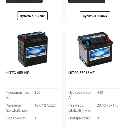
в
к
в
к
избранное
сравнению
избранное
сравн
HITEC 45B19R
HITEC 55016MF
Пусковой ток,
360
Пусковой ток,
440
A:
A:
Размеры
187x127x227
Размеры
207x175x175
(ДхШхВ), мм:
(ДхШхВ), мм:
Полярность:
1
Полярность:
0