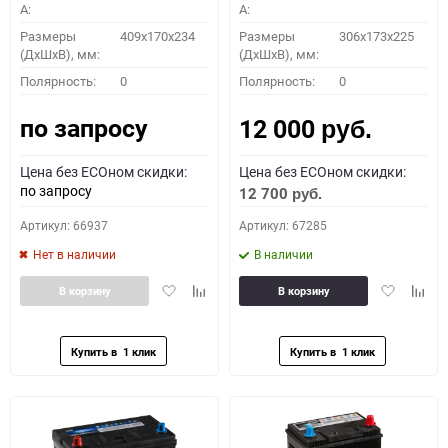
A:
A:
Размеры
409x170x234
Размеры
306x173x225
(ДхШхВ), мм:
(ДхШхВ), мм:
Полярность:
0
Полярность:
0
по запросу
12 000
руб.
Цена без ECOном скидки:
Цена без ECOном скидки:
по запросу
12 700
руб.
Артикул: 66937
Артикул: 67285
Нет в наличии
В наличии
Добавить
Добавить
Добавить
Доба
В корзину
В корзину
в
к
в
к
избранное
сравнению
избранное
сравн