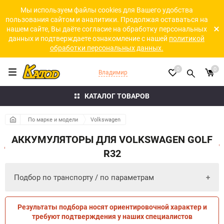
Мы используем файлы cookies для Вашего удобства
пользования сайтом и аналитики. Продолжая оставаться на
нашем сайте, Вы даёте согласие на обработку персональных
данных и подтверждаете ознакомление с нашей
политикой
обработки персональных данных.
0
0
Владимир
КАТАЛОГ ТОВАРОВ
По марке и модели
Volkswagen
АККУМУЛЯТОРЫ ДЛЯ VOLKSWAGEN GOLF
R32
Подбор по транспорту / по параметрам
Результаты подбора носят ориентировочной характер и
ПО ПАРАМЕТРАМ
ПО ТРАНСПОРТУ
требуют подтверждения у наших специалистов