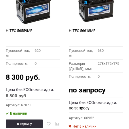
HITEC 56559MF
HITEC 56618MF
Пусковой ток,
620
Пусковой ток,
630
A:
A:
Полярность:
0
Размеры
278x175x175
(ДхШхВ), мм:
8 300
Полярность:
0
руб.
по запросу
Цена без ECOном скидки:
8 800
руб.
Цена без ECOном скидки:
Артикул: 67071
по запросу
В наличии
Артикул: 66952
Добавить
Добавить
В корзину
Нет в наличии
в
к