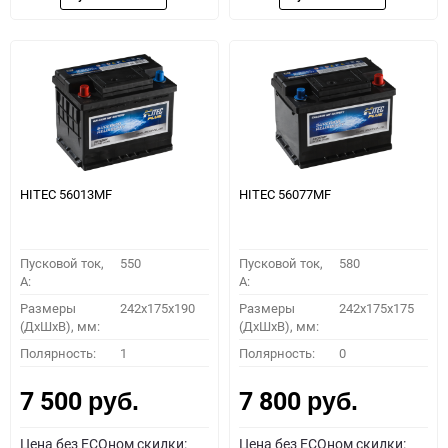
HITEC 56013MF
HITEC 56077MF
Пусковой ток,
550
Пусковой ток,
580
A:
A:
Размеры
242x175x190
Размеры
242x175x175
(ДхШхВ), мм:
(ДхШхВ), мм:
Полярность:
1
Полярность:
0
7 500
7 800
руб.
руб.
Цена без ECOном скидки:
Цена без ECOном скидки: