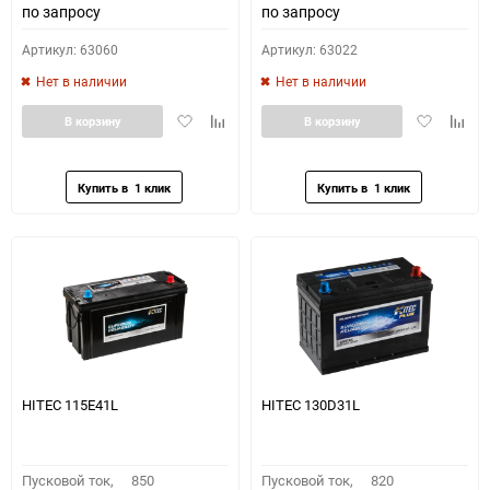
по запросу
по запросу
Артикул: 63060
Артикул: 63022
Нет в наличии
Нет в наличии
Добавить
Добавить
Добавить
Доба
В корзину
В корзину
в
к
в
к
избранное
сравнению
избранное
сравн
HITEC 115E41L
HITEC 130D31L
Пусковой ток,
850
Пусковой ток,
820