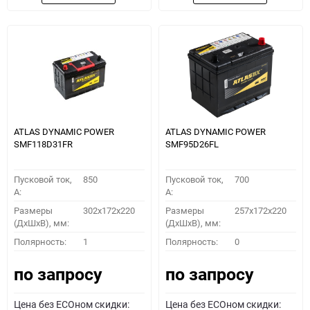
ATLAS DYNAMIC POWER
ATLAS DYNAMIC POWER
SMF118D31FR
SMF95D26FL
Пусковой ток,
850
Пусковой ток,
700
A:
A:
Размеры
302x172x220
Размеры
257x172x220
(ДхШхВ), мм:
(ДхШхВ), мм:
Полярность:
1
Полярность:
0
по запросу
по запросу
Цена без ECOном скидки:
Цена без ECOном скидки: