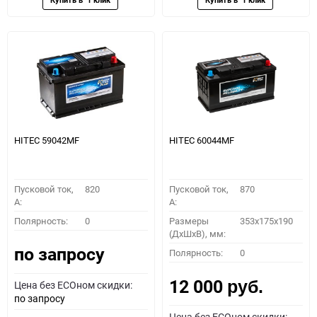
HITEC 59042MF
HITEC 60044MF
Пусковой ток,
820
Пусковой ток,
870
A:
A:
Полярность:
0
Размеры
353x175x190
(ДхШхВ), мм:
по запросу
Полярность:
0
12 000
Цена без ECOном скидки:
руб.
по запросу
Цена без ECOном скидки: