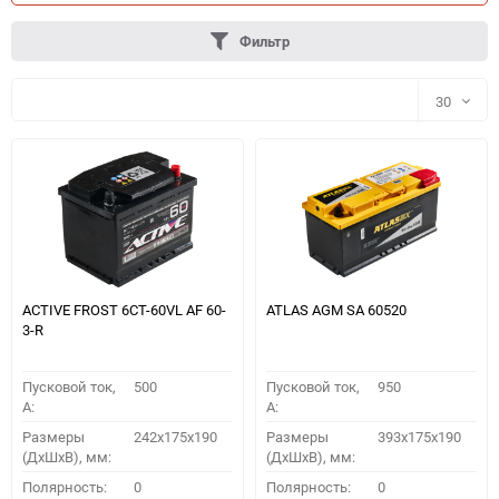
Фильтр
30
30
60
90
150
ACTIVE FROST 6СТ-60VL АF 60-
ATLAS AGM SA 60520
3-R
Пусковой ток,
500
Пусковой ток,
950
A:
A:
Размеры
242x175x190
Размеры
393x175x190
(ДхШхВ), мм:
(ДхШхВ), мм:
ПОДОБРАТЬ
Полярность:
0
Полярность:
0