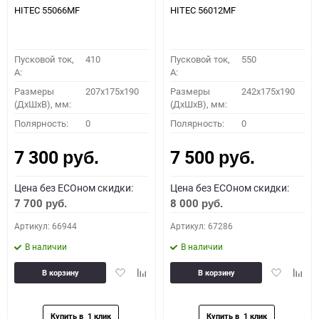
HITEC 55066MF
HITEC 56012MF
Пусковой ток,
410
Пусковой ток,
550
A:
A:
Размеры
207x175x190
Размеры
242x175x190
(ДхШхВ), мм:
(ДхШхВ), мм:
Полярность:
0
Полярность:
0
7 300
7 500
руб.
руб.
Цена без ECOном скидки:
Цена без ECOном скидки:
7 700
8 000
руб.
руб.
Артикул: 66944
Артикул: 67286
В наличии
В наличии
Добавить
Добавить
Добавить
Доба
В корзину
В корзину
в
к
в
к
избранное
сравнению
избранное
сравн