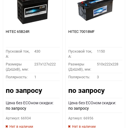
HITEC 65B24R
HITEC 70018MF
Пусковой ток,
430
Пусковой ток,
1150
A:
A:
Размеры
237x127x222
Размеры
510x222x228
(ДхШхВ), мм:
(ДхШхВ), мм:
Полярность:
1
Полярность:
3
по запросу
по запросу
Цена без ECOном скидки:
Цена без ECOном скидки:
по запросу
по запросу
Артикул: 66934
Артикул: 66956
Нет в наличии
Нет в наличии