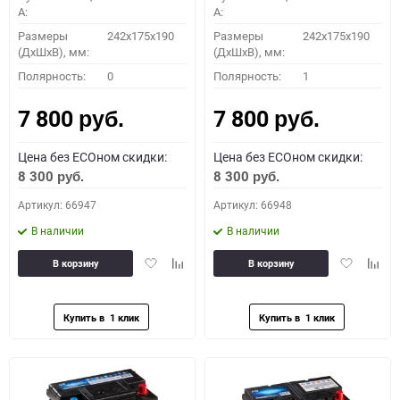
A:
A:
Размеры
242x175x190
Размеры
242x175x190
(ДхШхВ), мм:
(ДхШхВ), мм:
Полярность:
0
Полярность:
1
7 800
7 800
руб.
руб.
Цена без ECOном скидки:
Цена без ECOном скидки:
8 300
8 300
руб.
руб.
Артикул: 66947
Артикул: 66948
В наличии
В наличии
Добавить
Добавить
Добавить
Доба
В корзину
В корзину
в
к
в
к
избранное
сравнению
избранное
сравн