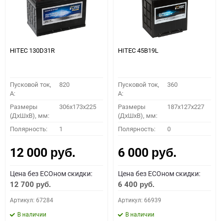
HITEC 130D31R
HITEC 45B19L
Пусковой ток,
820
Пусковой ток,
360
A:
A:
Размеры
306x173x225
Размеры
187x127x227
(ДхШхВ), мм:
(ДхШхВ), мм:
Полярность:
1
Полярность:
0
12 000
6 000
руб.
руб.
Цена без ECOном скидки:
Цена без ECOном скидки:
12 700
6 400
руб.
руб.
Артикул: 67284
Артикул: 66939
В наличии
В наличии