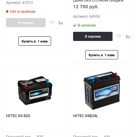
Артикул: 67072
12 700
руб.
Нет в наличии
Артикул: 66954
Добавить
Добавить
В корзину
В наличии
в
к
избранное
сравнению
Добавить
Доба
В корзину
в
к
избранное
сравн
HITEC 65-820
HITEC 65B24L
Пусковой ток,
820
Пусковой ток,
430