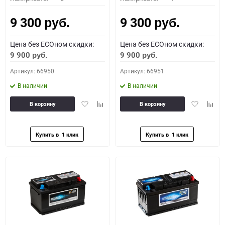
9 300
9 300
руб.
руб.
Цена без ECOном скидки:
Цена без ECOном скидки:
9 900
9 900
руб.
руб.
Артикул: 66950
Артикул: 66951
В наличии
В наличии
Добавить
Добавить
Добавить
Доба
В корзину
В корзину
в
к
в
к
избранное
сравнению
избранное
сравн