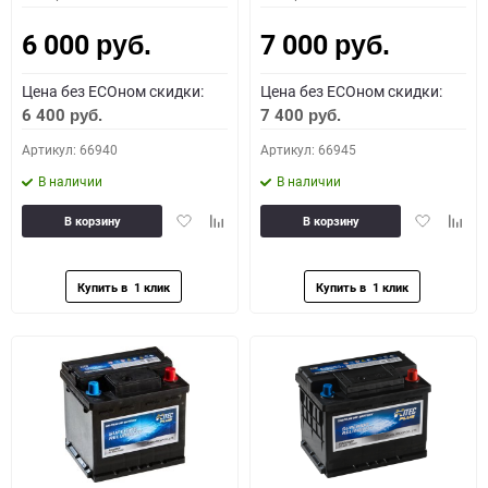
6 000
7 000
руб.
руб.
Цена без ECOном скидки:
Цена без ECOном скидки:
6 400
7 400
руб.
руб.
Артикул: 66940
Артикул: 66945
В наличии
В наличии
Добавить
Добавить
Добавить
Доба
В корзину
В корзину
в
к
в
к
избранное
сравнению
избранное
сравн