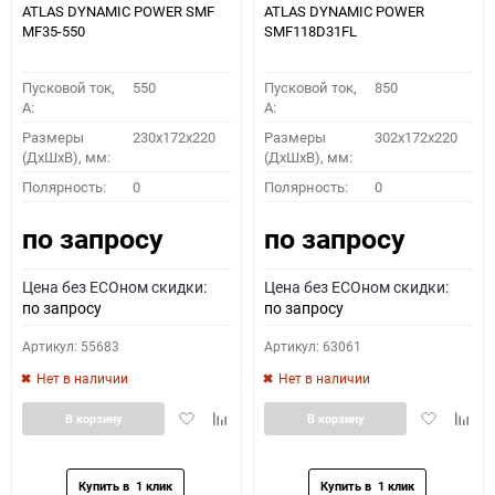
ATLAS DYNAMIC POWER SMF
ATLAS DYNAMIC POWER
MF35-550
SMF118D31FL
Пусковой ток,
550
Пусковой ток,
850
A:
A:
Размеры
230x172x220
Размеры
302x172x220
(ДхШхВ), мм:
(ДхШхВ), мм:
Полярность:
0
Полярность:
0
по запросу
по запросу
Цена без ECOном скидки:
Цена без ECOном скидки:
по запросу
по запросу
Артикул: 55683
Артикул: 63061
Нет в наличии
Нет в наличии
Добавить
Добавить
Добавить
Доба
В корзину
В корзину
в
к
в
к
избранное
сравнению
избранное
сравн