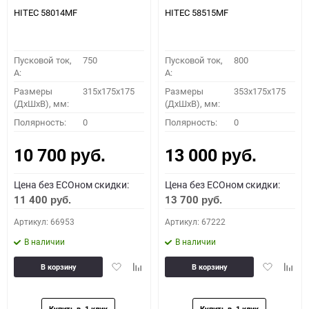
HITEC 58014MF
HITEC 58515MF
Пусковой ток,
750
Пусковой ток,
800
A:
A:
Размеры
315x175x175
Размеры
353x175x175
(ДхШхВ), мм:
(ДхШхВ), мм:
Полярность:
0
Полярность:
0
10 700
13 000
руб.
руб.
Цена без ECOном скидки:
Цена без ECOном скидки:
11 400
13 700
руб.
руб.
Артикул: 66953
Артикул: 67222
В наличии
В наличии
Добавить
Добавить
Добавить
Доба
В корзину
В корзину
в
к
в
к
избранное
сравнению
избранное
сравн