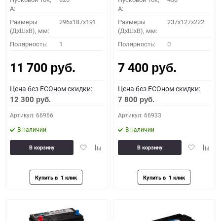
A:
A:
Размеры
296х187х191
Размеры
237x127x222
(ДхШхВ), мм:
(ДхШхВ), мм:
Полярность:
1
Полярность:
0
11 700
7 400
руб.
руб.
Цена без ECOном скидки:
Цена без ECOном скидки:
12 300
7 800
руб.
руб.
Артикул: 66966
Артикул: 66933
В наличии
В наличии
Добавить
Добавить
Добавить
Доба
В корзину
В корзину
в
к
в
к
избранное
сравнению
избранное
сравн