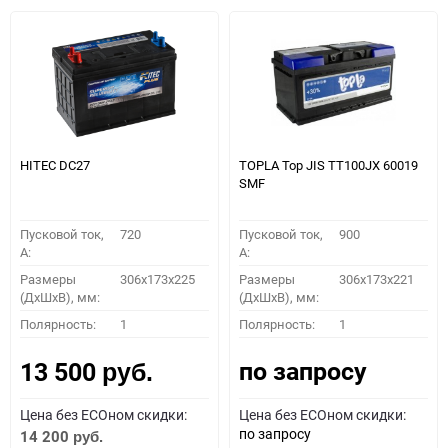
HITEC DC27
TOPLA Top JIS TT100JX 60019
SMF
Пусковой ток,
720
Пусковой ток,
900
A:
A:
Размеры
306x173x225
Размеры
306x173x221
(ДхШхВ), мм:
(ДхШхВ), мм:
Полярность:
1
Полярность:
1
по запросу
13 500
руб.
Цена без ECOном скидки:
Цена без ECOном скидки:
по запросу
14 200
руб.