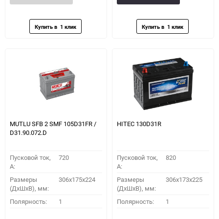
в
к
в
к
избранное
сравнению
избранное
сравн
MUTLU SFB 2 SMF 105D31FR /
HITEC 130D31R
D31.90.072.D
Пусковой ток,
720
Пусковой ток,
820
A:
A:
Размеры
306x175x224
Размеры
306x173x225
(ДхШхВ), мм:
(ДхШхВ), мм:
Полярность:
1
Полярность:
1