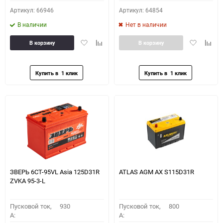
Артикул: 66946
Артикул: 64854
В наличии
Нет в наличии
Добавить
Добавить
Добавить
Доба
В корзину
В корзину
в
к
в
к
избранное
сравнению
избранное
сравн
ЗВЕРЬ 6СТ-95VL Asia 125D31R
ATLAS AGM AX S115D31R
ZVKA 95-3-L
Пусковой ток,
930
Пусковой ток,
800
A:
A: