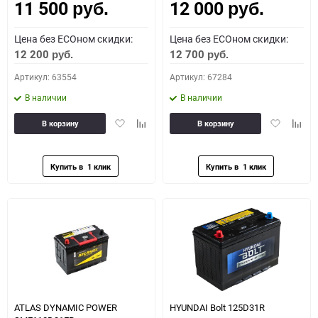
11 500
12 000
руб.
руб.
Цена без ECOном скидки:
Цена без ECOном скидки:
12 200
12 700
руб.
руб.
Артикул: 63554
Артикул: 67284
В наличии
В наличии
Добавить
Добавить
Добавить
Доба
В корзину
В корзину
в
к
в
к
избранное
сравнению
избранное
сравн
ATLAS DYNAMIC POWER
HYUNDAI Bolt 125D31R