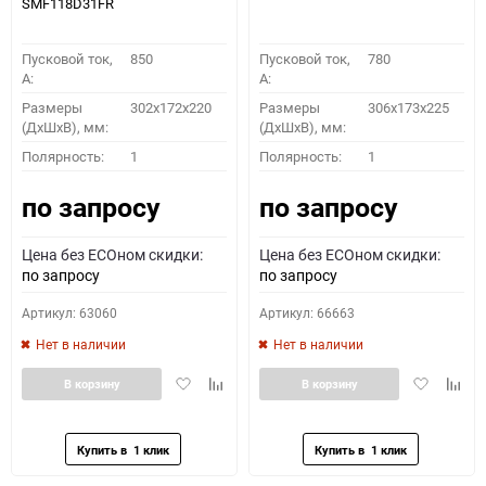
SMF118D31FR
Пусковой ток,
850
Пусковой ток,
780
A:
A:
Размеры
302x172x220
Размеры
306x173x225
(ДхШхВ), мм:
(ДхШхВ), мм:
Полярность:
1
Полярность:
1
по запросу
по запросу
Цена без ECOном скидки:
Цена без ECOном скидки:
по запросу
по запросу
Артикул: 63060
Артикул: 66663
Нет в наличии
Нет в наличии
Добавить
Добавить
Добавить
Доба
В корзину
В корзину
в
к
в
к
избранное
сравнению
избранное
сравн