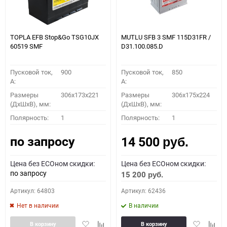
TOPLA EFB Stop&Go TSG10JX
MUTLU SFB 3 SMF 115D31FR /
60519 SMF
D31.100.085.D
Пусковой ток,
900
Пусковой ток,
850
A:
A:
Размеры
306x173x221
Размеры
306x175x224
(ДхШхВ), мм:
(ДхШхВ), мм:
Полярность:
1
Полярность:
1
по запросу
14 500
руб.
Цена без ECOном скидки:
Цена без ECOном скидки:
по запросу
15 200
руб.
Артикул: 64803
Артикул: 62436
Нет в наличии
В наличии
Добавить
Добавить
Добавить
Доба
В корзину
В корзину