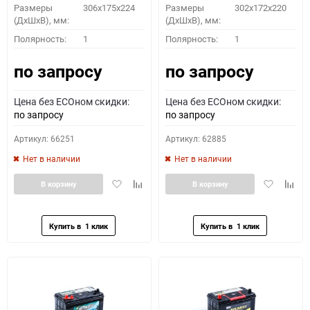
Размеры
306x175x224
Размеры
302x172x220
(ДхШхВ), мм:
(ДхШхВ), мм:
Полярность:
1
Полярность:
1
по запросу
по запросу
Цена без ECOном скидки:
Цена без ECOном скидки:
по запросу
по запросу
Артикул: 66251
Артикул: 62885
Нет в наличии
Нет в наличии
Добавить
Добавить
Добавить
Доба
В корзину
В корзину
в
к
в
к
избранное
сравнению
избранное
сравн