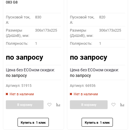
083 G8
Пусковой ток,
830
Пусковой ток,
820
A:
A:
Размеры
306x173x225
Размеры
306x173x225
(ДхШхВ), мм:
(ДхШхВ), мм:
Полярность:
1
Полярность:
1
по запросу
по запросу
Цена без ECOном скидки:
Цена без ECOном скидки:
по запросу
по запросу
Артикул: 51915
Артикул: 66936
Нет в наличии
Нет в наличии
Добавить
Добавить
Добавить
Доба
В корзину
В корзину
в
к
в
к
избранное
сравнению
избранное
сравн