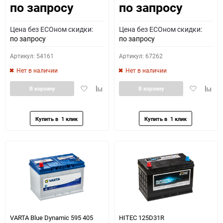
по запросу
по запросу
Цена без ECOном скидки:
Цена без ECOном скидки:
по запросу
по запросу
Артикул: 54161
Артикул: 67262
Нет в наличии
Нет в наличии
Добавить
Добавить
Добавить
Доба
В корзину
В корзину
в
к
в
к
избранное
сравнению
избранное
сравн
VARTA Blue Dynamic 595 405
HITEC 125D31R