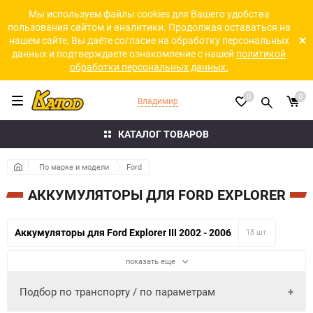
Мы используем файлы cookies для Вашего удобства
пользования сайтом и аналитики. Продолжая оставаться на
нашем сайте, Вы даёте согласие на обработку персональных
данных и подтверждаете ознакомление с нашей
политикой
обработки персональных данных.
0
0
Владимир
КАТАЛОГ ТОВАРОВ
По марке и модели
Ford
АККУМУЛЯТОРЫ ДЛЯ FORD EXPLORER
Аккумуляторы для Ford Explorer III 2002 - 2006
18 шт.
показать еще
Подбор по транспорту / по параметрам