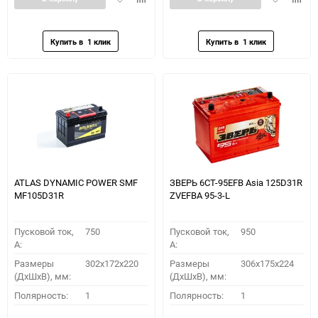
в
к
в
к
избранное
сравнению
избранное
сравн
ATLAS DYNAMIC POWER SMF
ЗВЕРЬ 6СТ-95EFB Asia 125D31R
MF105D31R
ZVEFBA 95-3-L
Пусковой ток,
750
Пусковой ток,
950
A:
A:
Размеры
302x172x220
Размеры
306x175x224
(ДхШхВ), мм:
(ДхШхВ), мм:
Полярность:
1
Полярность:
1