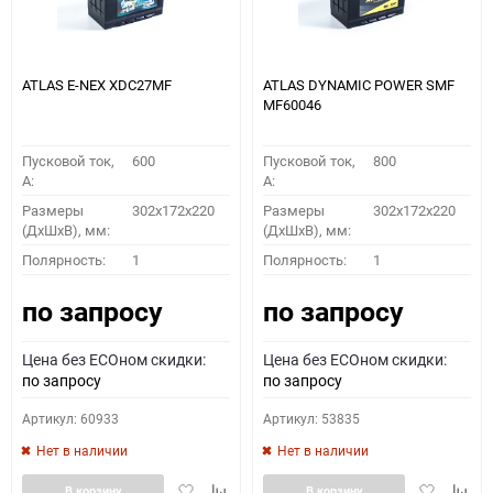
ATLAS E-NEX XDC27MF
ATLAS DYNAMIC POWER SMF
MF60046
Пусковой ток,
600
Пусковой ток,
800
A:
A:
Размеры
302x172x220
Размеры
302x172x220
(ДхШхВ), мм:
(ДхШхВ), мм:
Полярность:
1
Полярность:
1
по запросу
по запросу
Цена без ECOном скидки:
Цена без ECOном скидки:
по запросу
по запросу
Артикул: 60933
Артикул: 53835
Нет в наличии
Нет в наличии
Добавить
Добавить
Добавить
Доба
В корзину
В корзину