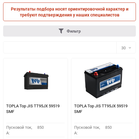
Результаты подбора носят ориентировочной характер и
ПО ПАРАМЕТРАМ
ПО ТРАНСПОРТУ
требуют подтверждения у наших специалистов
Фильтр
30
30
60
90
150
TOPLA Top JIS TT95JX 59519
TOPLA Top JIS TT95JX 59519
SMF
SMF
Пусковой ток,
850
Пусковой ток,
850
A:
A: