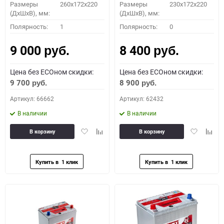
Размеры
260x172x220
Размеры
230x172x220
(ДхШхВ), мм:
(ДхШхВ), мм:
Полярность:
1
Полярность:
0
9 000
8 400
руб.
руб.
Цена без ECOном скидки:
Цена без ECOном скидки:
9 700
8 900
руб.
руб.
Артикул: 66662
Артикул: 62432
В наличии
В наличии
Добавить
Добавить
Добавить
Доба
В корзину
В корзину
в
к
в
к
избранное
сравнению
избранное
сравн