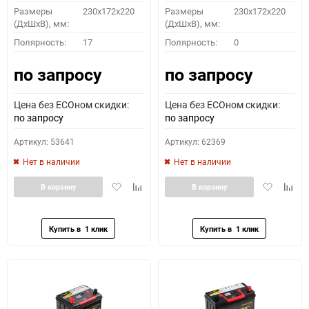
Размеры
230x172x220
Размеры
230x172x220
(ДхШхВ), мм:
(ДхШхВ), мм:
Полярность:
17
Полярность:
0
по запросу
по запросу
Цена без ECOном скидки:
Цена без ECOном скидки:
по запросу
по запросу
Артикул: 53641
Артикул: 62369
Нет в наличии
Нет в наличии
Добавить
Добавить
Добавить
Доба
В корзину
В корзину
в
к
в
к
избранное
сравнению
избранное
сравн