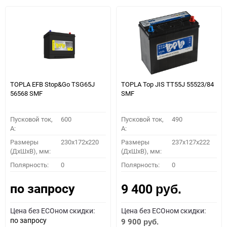
TOPLA EFB Stop&Go TSG65J
TOPLA Top JIS TT55J 55523/84
56568 SMF
SMF
Пусковой ток,
600
Пусковой ток,
490
A:
A:
Размеры
230x172x220
Размеры
237x127x222
(ДхШхВ), мм:
(ДхШхВ), мм:
Полярность:
0
Полярность:
0
по запросу
9 400
руб.
Цена без ECOном скидки:
Цена без ECOном скидки:
по запросу
9 900
руб.