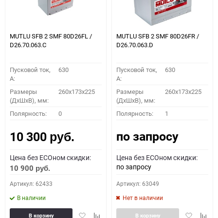
MUTLU SFB 2 SMF 80D26FL /
MUTLU SFB 2 SMF 80D26FR /
D26.70.063.C
D26.70.063.D
Пусковой ток,
630
Пусковой ток,
630
A:
A:
Размеры
260x173x225
Размеры
260x173x225
(ДхШхВ), мм:
(ДхШхВ), мм:
Полярность:
0
Полярность:
1
по запросу
10 300
руб.
Цена без ECOном скидки:
Цена без ECOном скидки:
по запросу
10 900
руб.
Артикул: 62433
Артикул: 63049
В наличии
Нет в наличии
Добавить
Добавить
Добавить
Доба
В корзину
В корзину