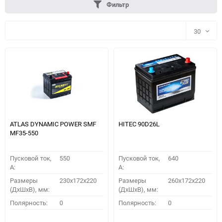
Фильтр
30
30
60
90
150
ATLAS DYNAMIC POWER SMF
HITEC 90D26L
MF35-550
Пусковой ток,
550
Пусковой ток,
640
A:
A:
Размеры
230x172x220
Размеры
260x172x220
(ДхШхВ), мм:
(ДхШхВ), мм:
ПОДОБРАТЬ
Полярность:
0
Полярность:
0