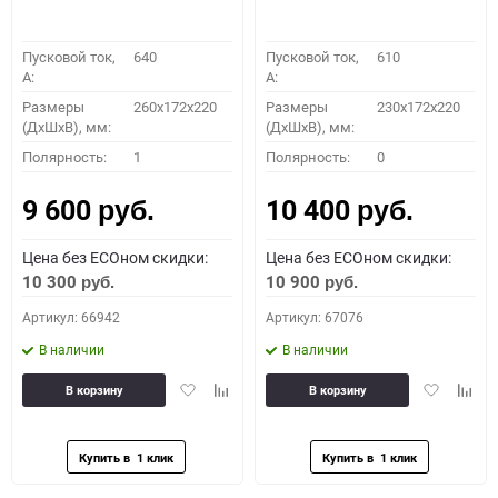
Пусковой ток,
640
Пусковой ток,
610
A:
A:
Размеры
260x172x220
Размеры
230x172x220
(ДхШхВ), мм:
(ДхШхВ), мм:
Полярность:
1
Полярность:
0
9 600
10 400
руб.
руб.
Цена без ECOном скидки:
Цена без ECOном скидки:
10 300
10 900
руб.
руб.
Артикул: 66942
Артикул: 67076
В наличии
В наличии
Добавить
Добавить
Добавить
Доба
В корзину
В корзину
в
к
в
к
избранное
сравнению
избранное
сравн