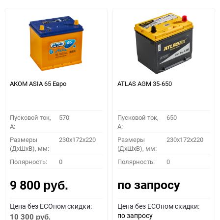
АКОМ ASIA 65 Евро
ATLAS AGM 35-650
Пусковой ток,
570
Пусковой ток,
650
A:
A:
Размеры
230x172x220
Размеры
230x172x220
(ДхШхВ), мм:
(ДхШхВ), мм:
Полярность:
0
Полярность:
0
по запросу
9 800
руб.
Цена без ECOном скидки:
Цена без ECOном скидки:
по запросу
10 300
руб.