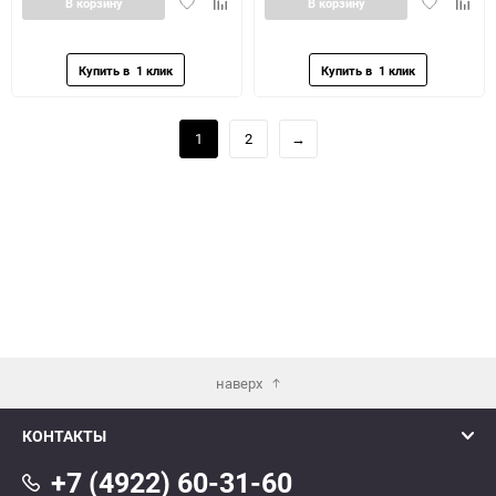
Добавить
Добавить
Добавить
Доба
В корзину
В корзину
в
к
в
к
избранное
сравнению
избранное
сравн
1
2
→
наверх
КОНТАКТЫ
+7 (4922) 60-31-60