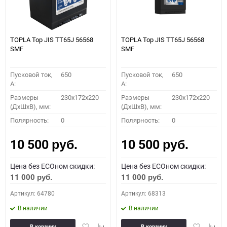
TOPLA Top JIS TT65J 56568
TOPLA Top JIS TT65J 56568
SMF
SMF
Пусковой ток,
650
Пусковой ток,
650
A:
A:
Размеры
230x172x220
Размеры
230x172x220
(ДхШхВ), мм:
(ДхШхВ), мм:
Полярность:
0
Полярность:
0
10 500
10 500
руб.
руб.
Цена без ECOном скидки:
Цена без ECOном скидки:
11 000
11 000
руб.
руб.
Артикул: 64780
Артикул: 68313
В наличии
В наличии
Добавить
Добавить
Добавить
Доба
В корзину
В корзину