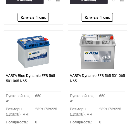
в
к
в
к
избранное
сравнению
избранное
сравн
VARTA Blue Dynamic EFB 565
VARTA Dynamic EFB 565 501 065
501 065 N65
N65
Пусковой ток,
650
Пусковой ток,
650
A:
A:
Размеры
232x173x225
Размеры
232x173x225
(ДхШхВ), мм:
(ДхШхВ), мм:
Полярность:
0
Полярность:
0