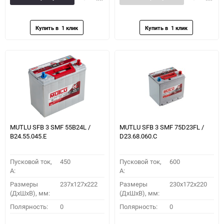
в
к
в
к
избранное
сравнению
избранное
сравн
MUTLU SFB 3 SMF 55B24L /
MUTLU SFB 3 SMF 75D23FL /
B24.55.045.E
D23.68.060.C
Пусковой ток,
450
Пусковой ток,
600
A:
A:
Размеры
237x127x222
Размеры
230x172x220
(ДхШхВ), мм:
(ДхШхВ), мм:
Полярность:
0
Полярность:
0