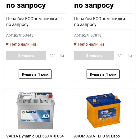
по запросу
по запросу
Цена без ECOном скидки:
Цена без ECOном скидки:
по запросу
по запросу
Артикул: 63443
Артикул: 67818
Нет в наличии
Нет в наличии
Добавить
Добавить
Добавить
Доба
В корзину
В корзину
в
к
в
к
избранное
сравнению
избранное
сравн
VARTA Dynamic SLI 560 410 054
АКОМ ASIA +EFB 65 Евро