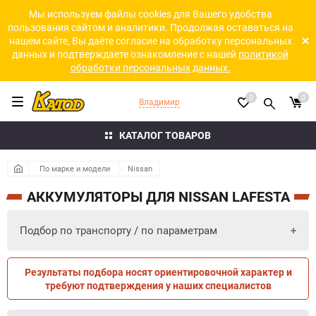
Мы используем файлы cookies для Вашего удобства
пользования сайтом и аналитики. Продолжая оставаться на
нашем сайте, Вы даёте согласие на обработку персональных
данных и подтверждаете ознакомление с нашей
политикой
обработки персональных данных.
0
0
Владимир
КАТАЛОГ ТОВАРОВ
По марке и модели
Nissan
АККУМУЛЯТОРЫ ДЛЯ NISSAN LAFESTA
Подбор по транспорту / по параметрам
Результаты подбора носят ориентировочной характер и
ПО ПАРАМЕТРАМ
ПО ТРАНСПОРТУ
требуют подтверждения у наших специалистов