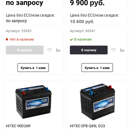
по запросу
9 900
Как определить полярность?
руб.
Цена без ECOном скидки:
Цена без ECOном скидки:
0 - обратная
1 - прямая
3 - обратная
4 - прямая
по запросу
10 600
руб.
Артикул: 55683
Артикул: 66941
Нет в наличии
В наличии
Добавить
Добавить
Добавить
Доба
В корзину
В корзину
в
к
в
к
избранное
сравнению
избранное
сравн
HITEC 90D26R
HITEC EFB Q85L D23