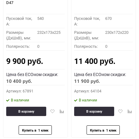
D47
Пусковой ток,
540
Пусковой ток,
670
A:
A:
Размеры
232x173x225
Размеры
230x172x220
(ДхШхВ), мм:
(ДхШхВ), мм:
Полярность:
0
Полярность:
0
9 900
11 400
руб.
руб.
Цена без ECOном скидки:
Цена без ECOном скидки:
10 400
11 900
руб.
руб.
Артикул: 67891
Артикул: 64104
В наличии
В наличии
Добавить
Добавить
Добавить
Доба
В корзину
В корзину
в
к
в
к
избранное
сравнению
избранное
сравн