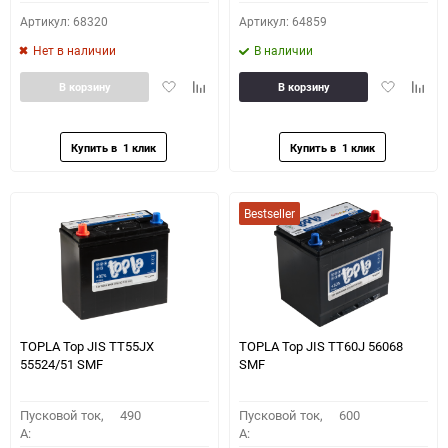
Артикул: 68320
Артикул: 64859
Нет в наличии
В наличии
Добавить
Добавить
Добавить
Доба
В корзину
В корзину
в
к
в
к
избранное
сравнению
избранное
сравн
Bestseller
TOPLA Top JIS TT55JX
TOPLA Top JIS TT60J 56068
55524/51 SMF
SMF
Пусковой ток,
490
Пусковой ток,
600
A:
A: