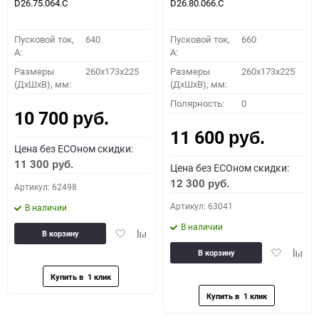
D26.75.064.C
D26.80.066.C
Пусковой ток,
640
Пусковой ток,
660
A:
A:
Размеры
260x173x225
Размеры
260x173x225
(ДхШхВ), мм:
(ДхШхВ), мм:
Полярность:
0
10 700
руб.
11 600
руб.
Цена без ECOном скидки:
11 300
руб.
Цена без ECOном скидки:
12 300
руб.
Артикул: 62498
Артикул: 63041
В наличии
В наличии
Добавить
Добавить
В корзину
в
к
Добавить
Доба
В корзину
избранное
сравнению
в
к
избранное
сравн