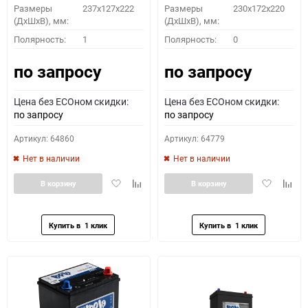
Размеры
237x127x222
Размеры
230x172x220
(ДхШхВ), мм:
(ДхШхВ), мм:
Полярность:
1
Полярность:
0
по запросу
по запросу
Цена без ECOном скидки:
Цена без ECOном скидки:
по запросу
по запросу
Артикул: 64860
Артикул: 64779
Нет в наличии
Нет в наличии
Добавить
Добавить
Добавить
Доба
В корзину
В корзину
в
к
в
к
избранное
сравнению
избранное
сравн