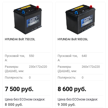
HYUNDAI Bolt 75D23L
HYUNDAI Bolt 90D26L
Пусковой ток,
550
Пусковой ток,
640
A:
A:
Размеры
230x172x220
Размеры
260x172x220
(ДхШхВ), мм:
(ДхШхВ), мм:
Полярность:
0
Полярность:
0
7 500
8 600
руб.
руб.
Цена без ECOном скидки:
Цена без ECOном скидки:
8 000
9 300
руб.
руб.