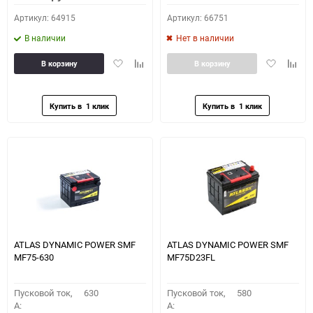
Артикул: 64915
Артикул: 66751
В наличии
Нет в наличии
Добавить
Добавить
Добавить
Доба
В корзину
В корзину
в
к
в
к
избранное
сравнению
избранное
сравн
ATLAS DYNAMIC POWER SMF
ATLAS DYNAMIC POWER SMF
MF75-630
MF75D23FL
Пусковой ток,
630
Пусковой ток,
580
A:
A: