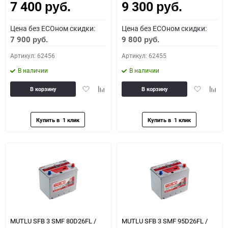
7 400
9 300
руб.
руб.
Цена без ECOном скидки:
Цена без ECOном скидки:
7 900
9 800
руб.
руб.
Артикул: 62456
Артикул: 62455
В наличии
В наличии
Добавить
Добавить
Добавить
Доба
В корзину
В корзину
в
к
в
к
избранное
сравнению
избранное
сравн
MUTLU SFB 3 SMF 80D26FL /
MUTLU SFB 3 SMF 95D26FL /