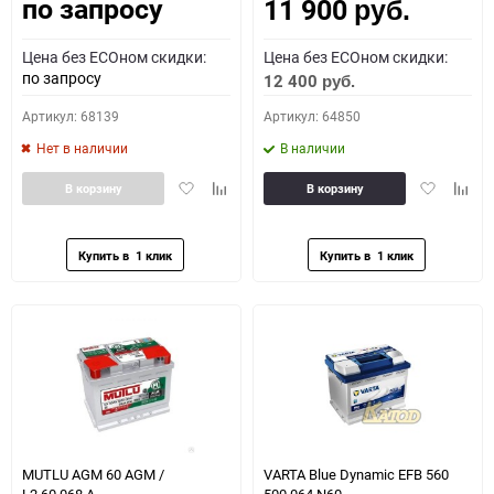
по запросу
11 900
Как определить полярность?
руб.
Цена без ECOном скидки:
Цена без ECOном скидки:
0 - обратная
1 - прямая
3 - обратная
4 - прямая
по запросу
12 400
руб.
Артикул: 68139
Артикул: 64850
Нет в наличии
В наличии
Добавить
Добавить
Добавить
Доба
В корзину
В корзину
в
к
в
к
избранное
сравнению
избранное
сравн
MUTLU AGM 60 AGM /
VARTA Blue Dynamic EFB 560