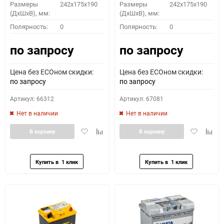
Размеры
242x175x190
Размеры
242x175x190
(ДхШхВ), мм:
(ДхШхВ), мм:
Полярность:
0
Полярность:
0
по запросу
по запросу
Цена без ECOном скидки:
Цена без ECOном скидки:
по запросу
по запросу
Артикул: 66312
Артикул: 67081
Нет в наличии
Нет в наличии
Добавить
Добавить
Добавить
Доба
В корзину
В корзину
в
к
в
к
избранное
сравнению
избранное
сравн