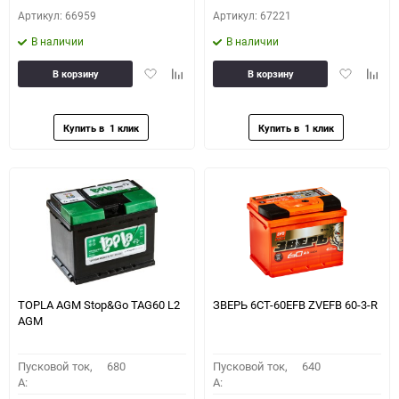
Артикул: 66959
Артикул: 67221
В наличии
В наличии
Добавить
Добавить
Добавить
Доба
В корзину
В корзину
в
к
в
к
избранное
сравнению
избранное
сравн
TOPLA AGM Stop&Go TAG60 L2
ЗВЕРЬ 6СТ-60EFB ZVEFB 60-3-R
AGM
Пусковой ток,
680
Пусковой ток,
640
A:
A: