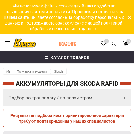
Мы используем файлы cookies для Вашего удобства
пользования сайтом и аналитики. Продолжая оставаться на
нашем сайте, Вы даёте согласие на обработку персональных
данных и подтверждаете ознакомление с нашей
политикой
обработки персональных данных.
0
0
Владимир
КАТАЛОГ ТОВАРОВ
По марке и модели
Skoda
АККУМУЛЯТОРЫ ДЛЯ SKODA RAPID
Подбор по транспорту / по параметрам
Результаты подбора носят ориентировочной характер и
ПО ПАРАМЕТРАМ
ПО ТРАНСПОРТУ
требуют подтверждения у наших специалистов