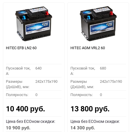
HITEC EFB LN2 60
HITEC AGM VRL2 60
Пусковой ток,
640
Пусковой ток,
680
A:
A:
Размеры
242x175x190
Размеры
242x175x190
(ДхШхВ), мм:
(ДхШхВ), мм:
Полярность:
0
Полярность:
0
10 400
13 800
руб.
руб.
Цена без ECOном скидки:
Цена без ECOном скидки:
10 900
14 300
руб.
руб.