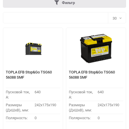
Фильтр
30
30
60
90
150
TOPLA EFB Stop&Go TSG60
TOPLA EFB Stop&Go TSG60
56088 SMF
56088 SMF
Пусковой ток,
640
Пусковой ток,
640
A:
A:
Размеры
242x175x190
Размеры
242x175x190
(ДхШхВ), мм:
(ДхШхВ), мм:
ПОДОБРАТЬ
Полярность:
0
Полярность:
0