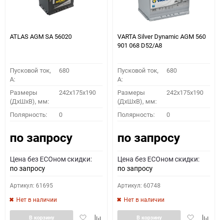
ATLAS AGM SA 56020
VARTA Silver Dynamic AGM 560
901 068 D52/A8
Пусковой ток,
680
Пусковой ток,
680
A:
A:
Размеры
242x175x190
Размеры
242x175x190
(ДхШхВ), мм:
(ДхШхВ), мм:
Полярность:
0
Полярность:
0
по запросу
по запросу
Цена без ECOном скидки:
Цена без ECOном скидки:
по запросу
по запросу
Артикул: 61695
Артикул: 60748
Нет в наличии
Нет в наличии
Добавить
Добавить
Добавить
Доба
В корзину
В корзину