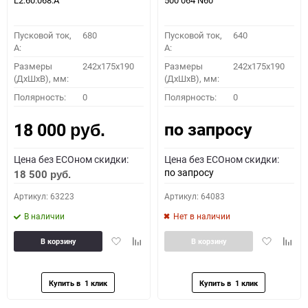
L2.60.068.A
500 064 N60
Пусковой ток,
680
Пусковой ток,
640
A:
A:
Размеры
242x175x190
Размеры
242x175x190
(ДхШхВ), мм:
(ДхШхВ), мм:
Полярность:
0
Полярность:
0
по запросу
18 000
руб.
Цена без ECOном скидки:
Цена без ECOном скидки:
по запросу
18 500
руб.
Артикул: 63223
Артикул: 64083
В наличии
Нет в наличии
Добавить
Добавить
Добавить
Доба
В корзину
В корзину
в
к
в
к
избранное
сравнению
избранное
сравн