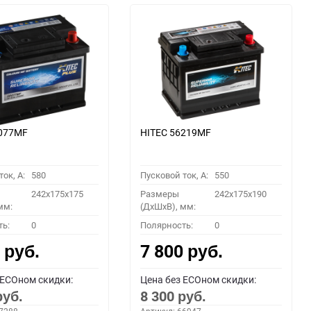
6077MF
HITEC 56219MF
ок, A:
580
Пусковой ток, A:
550
242x175x175
Размеры
242x175x190
мм:
(ДхШхВ), мм:
ть:
0
Полярность:
0
0
7 800
руб.
руб.
 ECOном скидки:
Цена без ECOном скидки:
8 300
руб.
руб.