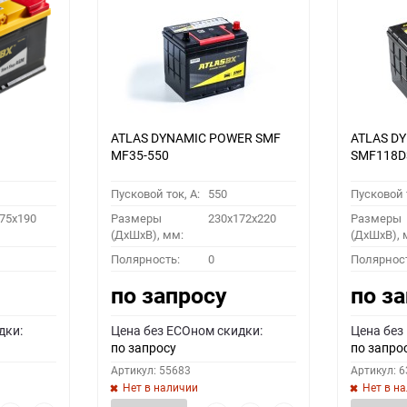
ATLAS DYNAMIC POWER SMF
ATLAS D
MF35-550
SMF118D
Пусковой ток, A:
550
Пусковой т
75x190
Размеры
230x172x220
Размеры
(ДхШхВ), мм:
(ДхШхВ), 
Полярность:
0
Полярнос
по запросу
по з
дки:
Цена без ECOном скидки:
Цена без
по запросу
по запро
Артикул: 55683
Артикул: 
Нет в наличии
Нет в н