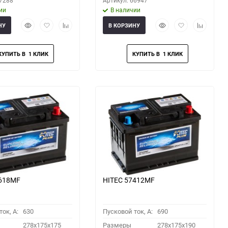
67288
Артикул: 66947
ии
В наличии
Быстрый
Добавить
Добавить
Быстрый
Добавить
Добавить
НУ
В КОРЗИНУ
просмотр
в
к
просмотр
в
к
избранное
сравнению
избранное
сравнени
6618MF
HITEC 57412MF
ок, A:
630
Пусковой ток, A:
690
278x175x175
Размеры
278x175x190