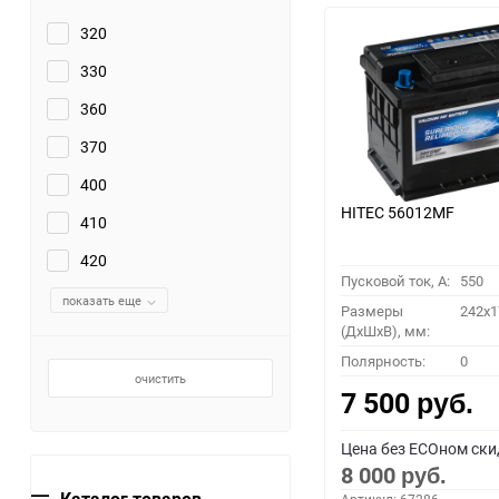
320
330
360
370
400
HITEC 56012MF
410
420
Пусковой ток, A:
550
показать еще
Размеры
242x1
(ДхШхВ), мм:
Полярность:
0
очистить
7 500
руб.
Цена без ECOном ски
8 000
руб.