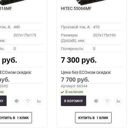
5016MF
HITEC 55066MF
ок, A:
440
Пусковой ток, A:
410
207x175x175
Размеры
207x175x190
мм:
(ДхШхВ), мм:
ть:
0
Полярность:
0
0
7 300
руб.
руб.
 ECOном скидки:
Цена без ECOном скидки:
7 700
руб.
руб.
66945
Артикул: 66944
ии
В наличии
Быстрый
Добавить
Добавить
Быстрый
Добавить
Добавить
НУ
В КОРЗИНУ
просмотр
в
к
просмотр
в
к
избранное
сравнению
избранное
сравнени