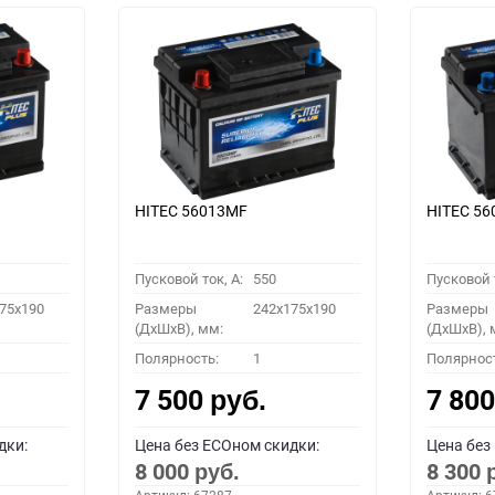
HITEC 56013MF
HITEC 5
Пусковой ток, A:
550
Пусковой т
75x190
Размеры
242x175x190
Размеры
(ДхШхВ), мм:
(ДхШхВ), 
Полярность:
1
Полярнос
7 500
7 80
руб.
дки:
Цена без ECOном скидки:
Цена без
8 000
8 300
руб.