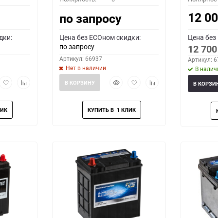
12 0
по запросу
дки:
Цена без ECOном скидки:
Цена без
по запросу
12 70
Артикул: 66937
Артикул: 
Нет в наличии
В налич
рый
Добавить
Добавить
Быстрый
Добавить
Добавить
В КОРЗИНУ
В КОРЗИ
мотр
в
к
просмотр
в
к
избранное
сравнению
избранное
сравнению