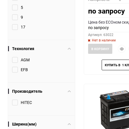
5
по запросу
9
Цена без ECOном ски
17
по запросу
Артикул: 63022
Нет в наличии
Быст
Технология
В КОРЗИНУ
прос
AGM
EFB
Производитель
HITEC
Ширина(мм)