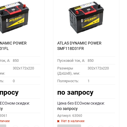
YNAMIC POWER
ATLAS DYNAMIC POWER
31FL
SMF118D31FR
ок, A:
850
Пусковой ток, A:
850
302x172x220
Размеры
302x172x220
мм:
(ДхШхВ), мм:
ть:
0
Полярность:
1
апросу
по запросу
 ECOном скидки:
Цена без ECOном скидки:
су
по запросу
63061
Артикул: 63060
аличии
Нет в наличии