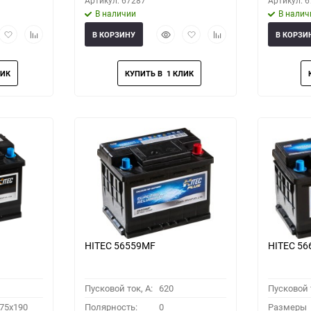
Артикул: 67287
Артикул: 
В наличии
В налич
рый
Добавить
Добавить
Быстрый
Добавить
Добавить
В КОРЗИНУ
В КОРЗИ
мотр
в
к
просмотр
в
к
избранное
сравнению
избранное
сравнению
HITEC 56559MF
HITEC 5
Пусковой ток, A:
620
Пусковой т
75x190
Полярность:
0
Размеры