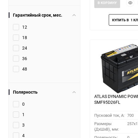
Быст
В КОРЗИНУ
прос
Гарантийный срок, мес.
12
18
24
36
48
Полярность
ATLAS DYNAMIC POW
SMF95D26FL
0
1
Пусковой ток, A:
700
Размеры
257x1
3
(ДхШхВ), мм:
4
Полярность:
0