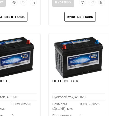
Быстрый
Добавить
Добавить
Быстрый
Добавить
Добавить
НУ
В КОРЗИНУ
просмотр
в
к
просмотр
в
к
избранное
сравнению
избранное
сравнени
0D31L
HITEC 130D31R
ок, A:
820
Пусковой ток, A:
820
306x173x225
Размеры
306x173x225
мм:
(ДхШхВ), мм:
ть:
0
Полярность:
1