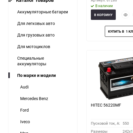
Каталог товаров
Артикул: 67286
В наличии
Аккумуляторные батареи
Быст
В КОРЗИНУ
прос
Для легковых авто
Для грузовых авто
Для мотоциклов
Специальные
аккумуляторы
По марке и модели
Audi
Mercedes Benz
HITEC 56220MF
Ford
Iveco
Пусковой ток, A:
550
Размеры
242x1