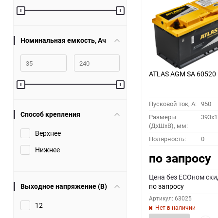
60
90
Номинальная емкость, Ач
150
ATLAS AGM SA 60520
Пусковой ток, A:
950
Способ крепления
Размеры
393x1
(ДхШхВ), мм:
Верхнее
Полярность:
0
Нижнее
по запросу
Цена без ECOном ски
Выходное напряжение (В)
по запросу
Артикул: 63025
12
Нет в наличии