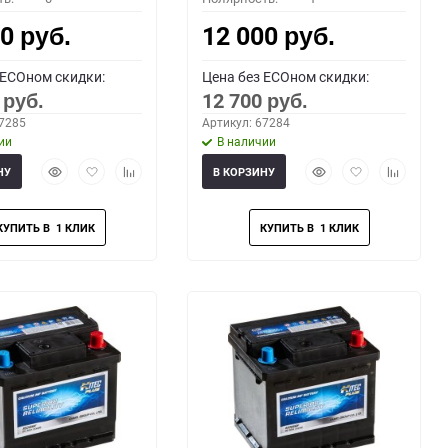
00
12 000
руб.
руб.
 ECOном скидки:
Цена без ECOном скидки:
0
12 700
руб.
руб.
67285
Артикул: 67284
ии
В наличии
Быстрый
Добавить
Добавить
Быстрый
Добавить
Добавить
НУ
В КОРЗИНУ
просмотр
в
к
просмотр
в
к
избранное
сравнению
избранное
сравнени