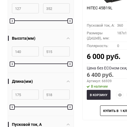
HITEC 45B19L
Пусковой ток, A:
360
Размеры
187x1
Высота(мм)
(ДхШхВ), мм:
Полярность:
0
6 000
руб.
Цена без ECOном ски
6 400
руб.
Длина(мм)
Артикул: 66939
В наличии
Быст
В КОРЗИНУ
прос
Пусковой ток, A