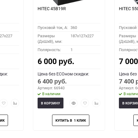
HITEC 45B19R
HITEC 5
Пусковой ток, A:
360
Пусковой т
27x227
Размеры
187x127x227
Размеры
(ДхШхВ), мм:
(ДхШхВ), 
Полярность:
1
Полярнос
6 000
7 00
руб.
дки:
Цена без ECOном скидки:
Цена без
6 400
7 400
руб.
Артикул: 66940
Артикул: 
В наличии
В налич
рый
Добавить
Добавить
Быстрый
Добавить
Добавить
В КОРЗИНУ
В КОРЗИ
мотр
в
к
просмотр
в
к
избранное
сравнению
избранное
сравнению