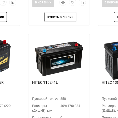
рый
Добавить
Добавить
Быстрый
Добавить
Добавить
В КОРЗИНУ
В КОРЗИ
мотр
в
к
просмотр
в
к
избранное
сравнению
избранное
сравнению
ER
HITEC 115E41L
HITEC 13
Пусковой ток, A:
850
Пусковой т
72x220
Размеры
409x170x234
Размеры
(ДхШхВ), мм:
(ДхШхВ), 
Полярность:
0
Полярнос