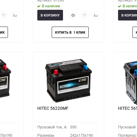
Артикул: 67286
Артикул: 
В наличии
В налич
рый
Добавить
Добавить
Быстрый
Добавить
Добавить
В КОРЗИНУ
В КОРЗИ
мотр
в
к
просмотр
в
к
избранное
сравнению
избранное
сравнению
HITEC 56220MF
HITEC 5
Пусковой ток, A:
550
Пусковой т
75x190
Размеры
242x175x190
Полярнос