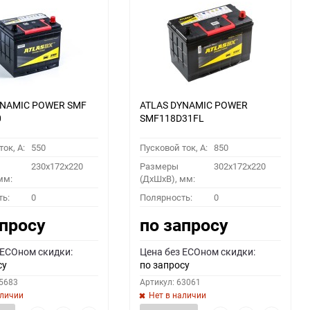
YNAMIC POWER SMF
ATLAS DYNAMIC POWER
0
SMF118D31FL
ок, A:
550
Пусковой ток, A:
850
230x172x220
Размеры
302x172x220
мм:
(ДхШхВ), мм:
ть:
0
Полярность:
0
апросу
по запросу
 ECOном скидки:
Цена без ECOном скидки:
су
по запросу
55683
Артикул: 63061
аличии
Нет в наличии