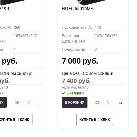
B19R
HITEC 55016MF
ок, A:
360
Пусковой ток, A:
440
187x127x227
Размеры
207x175x175
мм:
(ДхШхВ), мм:
ть:
1
Полярность:
0
0
7 000
руб.
руб.
 ECOном скидки:
Цена без ECOном скидки:
7 400
руб.
руб.
66940
Артикул: 66945
ии
В наличии
Быстрый
Добавить
Добавить
Быстрый
Добавить
Добавить
НУ
В КОРЗИНУ
просмотр
в
к
просмотр
в
к
избранное
сравнению
избранное
сравнени