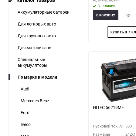
Каталог товаров
Артикул: 66944
В наличии
Аккумуляторные батареи
Быст
В КОРЗИНУ
прос
Для легковых авто
Для грузовых авто
Для мотоциклов
Специальные
аккумуляторы
По марке и модели
Audi
Mercedes Benz
HITEC 56219MF
Ford
Iveco
Пусковой ток, A:
550
Размеры
242x1