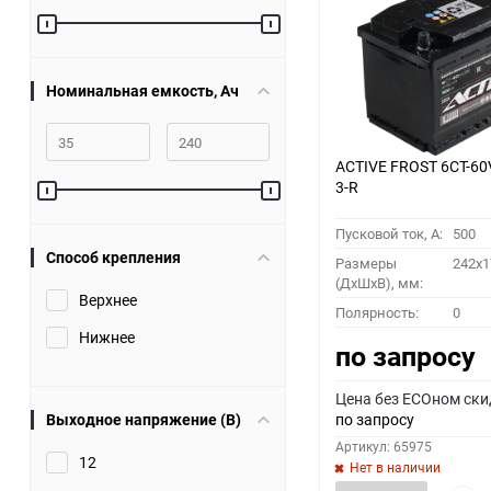
60
90
Номинальная емкость, Ач
150
ACTIVE FROST 6СТ-60
3-R
Пусковой ток, A:
500
Способ крепления
Размеры
242x1
(ДхШхВ), мм:
Верхнее
Полярность:
0
Нижнее
по запросу
Цена без ECOном ски
Выходное напряжение (В)
по запросу
Артикул: 65975
12
Нет в наличии