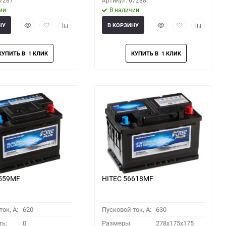
67287
Артикул: 67288
ии
В наличии
Быстрый
Добавить
Добавить
Быстрый
Добавить
Добавить
НУ
В КОРЗИНУ
просмотр
в
к
просмотр
в
к
избранное
сравнению
избранное
сравнени
6559MF
HITEC 56618MF
ок, A:
620
Пусковой ток, A:
630
ть:
0
Размеры
278x175x175