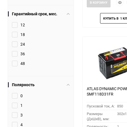
Быст
В КОРЗИНУ
прос
Гарантийный срок, мес.
12
18
24
36
48
Полярность
ATLAS DYNAMIC POW
SMF118D31FR
0
1
Пусковой ток, A:
850
Размеры
302x1
3
(ДхШхВ), мм:
4
Полярность:
1