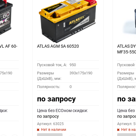
VL АF 60-
ATLAS AGM SA 60520
ATLAS D
MF35-55
Пусковой ток, A:
950
Пусковой т
75x190
Размеры
393x175x190
Размеры
(ДхШхВ), мм:
(ДхШхВ), 
Полярность:
0
Полярнос
по запросу
по з
дки:
Цена без ECOном скидки:
Цена без
по запросу
по запро
Артикул: 63025
Артикул: 
Нет в наличии
Нет в н