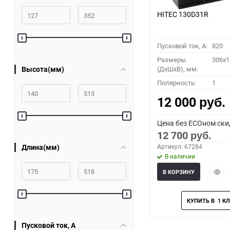
HITEC 130D31R
Пусковой ток, A:
820
Размеры
306x1
Высота(мм)
(ДхШхВ), мм:
Полярность:
1
12 000
руб.
Цена без ECOном ски
12 700
руб.
Длина(мм)
Артикул: 67284
В наличии
Быст
В КОРЗИНУ
прос
Пусковой ток, A