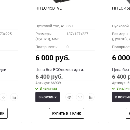
HITEC 45B19L
HITEC 45
Пусковой ток, A:
360
Пусковой т
73x225
Размеры
187x127x227
Размеры
(ДхШхВ), мм:
(ДхШхВ), 
Полярность:
0
Полярнос
6 000
6 00
руб.
дки:
Цена без ECOном скидки:
Цена без
6 400
6 400
руб.
Артикул: 66939
Артикул: 
В наличии
В налич
рый
Добавить
Добавить
Быстрый
Добавить
Добавить
В КОРЗИНУ
В КОРЗИ
мотр
в
к
просмотр
в
к
избранное
сравнению
избранное
сравнению