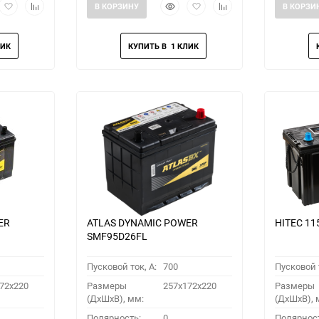
рый
Добавить
Добавить
Быстрый
Добавить
Добавить
В КОРЗИНУ
В КОРЗИ
мотр
в
к
просмотр
в
к
избранное
сравнению
избранное
сравнению
ER
ATLAS DYNAMIC POWER
HITEC 11
SMF95D26FL
Пусковой ток, A:
700
Пусковой т
72x220
Размеры
257x172x220
Размеры
(ДхШхВ), мм:
(ДхШхВ), 
Полярность:
0
Полярнос