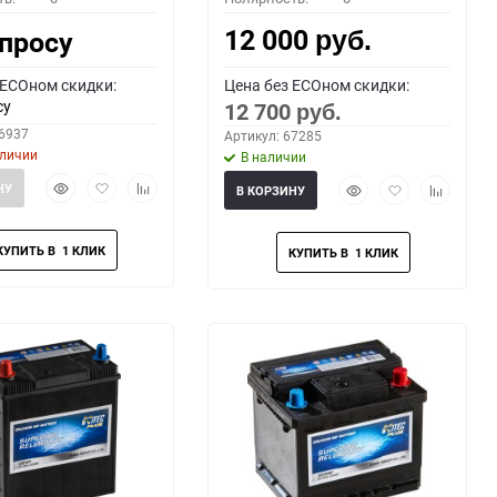
12 000
апросу
руб.
 ECOном скидки:
Цена без ECOном скидки:
су
12 700
руб.
66937
Артикул: 67285
аличии
В наличии
Быстрый
Добавить
Добавить
Быстрый
Добавить
Добавить
НУ
В КОРЗИНУ
просмотр
в
к
просмотр
в
к
избранное
сравнению
избранное
сравнени