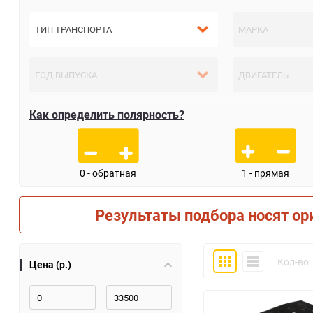
Как определить полярность?
0 - обратная
1 - прямая
Результаты подбора носят ор
Плитка
Компактно
Кол-во:
Цена (р.)
30