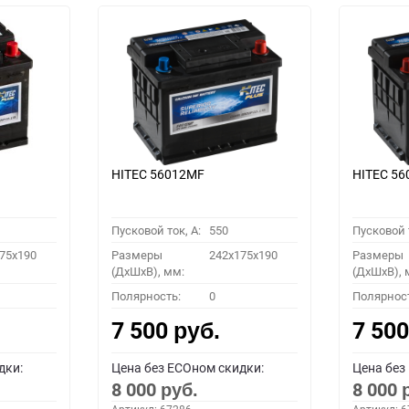
HITEC 56012MF
HITEC 5
Пусковой ток, A:
550
Пусковой т
75x190
Размеры
242x175x190
Размеры
(ДхШхВ), мм:
(ДхШхВ), 
Полярность:
0
Полярнос
7 500
7 50
руб.
дки:
Цена без ECOном скидки:
Цена без
8 000
8 000
руб.