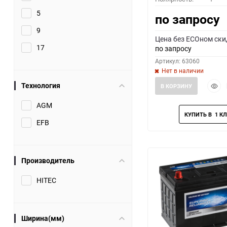
5
по запросу
9
Цена без ECOном ски
17
по запросу
Артикул: 63060
Нет в наличии
Быст
Технология
В КОРЗИНУ
прос
AGM
EFB
Производитель
HITEC
Ширина(мм)