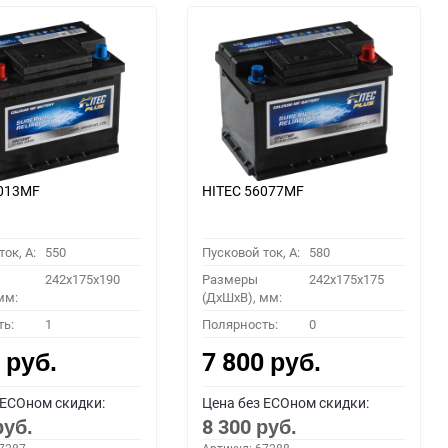
6013MF
HITEC 56077MF
ок, A:
550
Пусковой ток, A:
580
242x175x190
Размеры
242x175x175
мм:
(ДхШхВ), мм:
ть:
1
Полярность:
0
0
7 800
руб.
руб.
 ECOном скидки:
Цена без ECOном скидки:
8 300
руб.
руб.