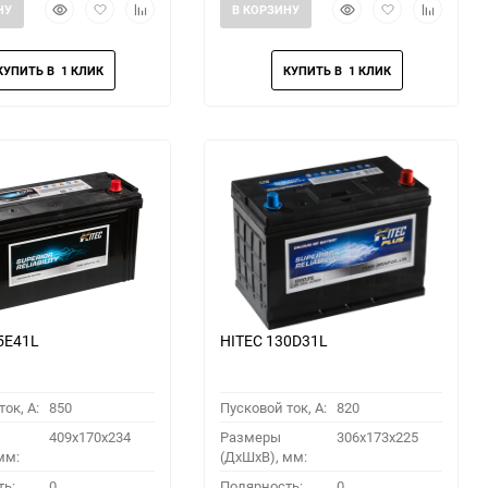
Быстрый
Добавить
Добавить
Быстрый
Добавить
Добавить
НУ
В КОРЗИНУ
просмотр
в
к
просмотр
в
к
избранное
сравнению
избранное
сравнени
5E41L
HITEC 130D31L
ок, A:
850
Пусковой ток, A:
820
409x170x234
Размеры
306x173x225
мм:
(ДхШхВ), мм:
ть:
0
Полярность:
0