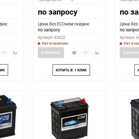
по запросу
по з
дки:
Цена без ECOном скидки:
Цена без
по запросу
по запро
Артикул: 63022
Артикул: 
Нет в наличии
Нет в н
рый
Добавить
Добавить
Быстрый
Добавить
Добавить
В КОРЗИНУ
В КОРЗИ
мотр
в
к
просмотр
в
к
избранное
сравнению
избранное
сравнению