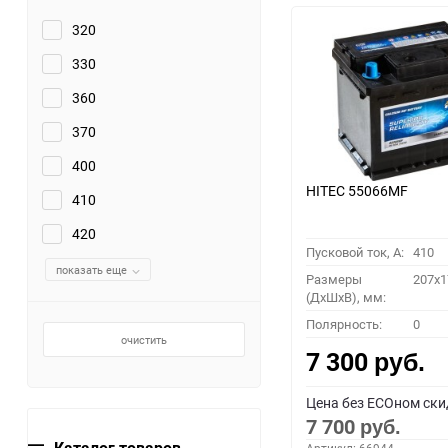
320
330
360
370
400
HITEC 55066MF
410
420
Пусковой ток, A:
410
показать еще
Размеры
207x1
(ДхШхВ), мм:
Полярность:
0
очистить
7 300
руб.
Цена без ECOном ски
7 700
руб.