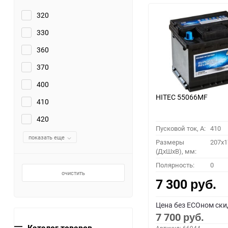
320
330
360
370
400
HITEC 55066MF
410
420
Пусковой ток, A:
410
показать еще
Размеры
207x1
(ДхШхВ), мм:
Полярность:
0
очистить
7 300
руб.
Цена без ECOном ски
7 700
руб.