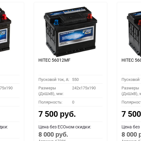
HITEC 56012MF
HITEC 5
Пусковой ток, A:
550
Пусковой т
75x190
Размеры
242x175x190
Размеры
(ДхШхВ), мм:
(ДхШхВ), 
Полярность:
0
Полярнос
7 500
7 50
руб.
дки:
Цена без ECOном скидки:
Цена без
8 000
8 000
руб.