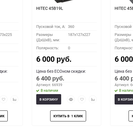
HITEC 45B19L
HITEC 45
Пусковой ток, A:
360
Пусковой т
73x225
Размеры
187x127x227
Размеры
(ДхШхВ), мм:
(ДхШхВ), 
Полярность:
0
Полярнос
6 000
6 00
руб.
дки:
Цена без ECOном скидки:
Цена без
6 400
6 400
руб.
Артикул: 66939
Артикул: 
В наличии
В налич
рый
Добавить
Добавить
Быстрый
Добавить
Добавить
В КОРЗИНУ
В КОРЗИ
мотр
в
к
просмотр
в
к
избранное
сравнению
избранное
сравнению