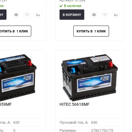
67287
Артикул: 67288
ии
В наличии
Быстрый
Добавить
Добавить
Быстрый
Добавить
Добавить
НУ
В КОРЗИНУ
просмотр
в
к
просмотр
в
к
избранное
сравнению
избранное
сравнени
6559MF
HITEC 56618MF
ок, A:
620
Пусковой ток, A:
630
ть:
0
Размеры
278x175x175