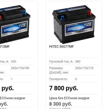
6013MF
HITEC 56077MF
ок, A:
550
Пусковой ток, A:
580
242x175x190
Размеры
242x175x175
мм:
(ДхШхВ), мм:
ть:
1
Полярность:
0
0
7 800
руб.
руб.
 ECOном скидки:
Цена без ECOном скидки:
8 300
руб.
руб.