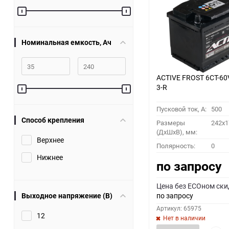
60
90
Номинальная емкость, Ач
150
ACTIVE FROST 6СТ-60
3-R
Пусковой ток, A:
500
Способ крепления
Размеры
242x1
(ДхШхВ), мм:
Верхнее
Полярность:
0
Нижнее
по запросу
Цена без ECOном ски
Выходное напряжение (В)
по запросу
Артикул: 65975
12
Нет в наличии