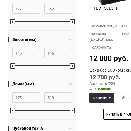
HITEC 130D31R
Пусковой ток, A:
820
Размеры
306x1
Высота(мм)
(ДхШхВ), мм:
Полярность:
1
12 000
руб.
Цена без ECOном ски
12 700
руб.
Длина(мм)
Артикул: 67284
В наличии
Быст
В КОРЗИНУ
прос
Пусковой ток, A