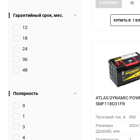
Быст
В КОРЗИНУ
прос
Гарантийный срок, мес.
12
18
24
36
48
Полярность
ATLAS DYNAMIC POW
SMF118D31FR
0
1
Пусковой ток, A:
850
Размеры
302x1
3
(ДхШхВ), мм:
4
Полярность:
1