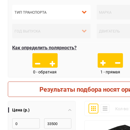
Как определить полярность?
0 - обратная
1 - прямая
Результаты подбора носят ор
Плитка
Компактно
Кол-во:
Цена (р.)
30