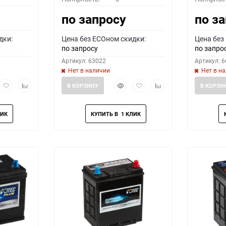
по запросу
по з
дки:
Цена без ECOном скидки:
Цена без
по запросу
по запро
Артикул: 63022
Артикул: 
Нет в наличии
Нет в н
рый
Добавить
Добавить
Быстрый
Добавить
Добавить
В КОРЗИНУ
В КОРЗИ
мотр
в
к
просмотр
в
к
избранное
сравнению
избранное
сравнению