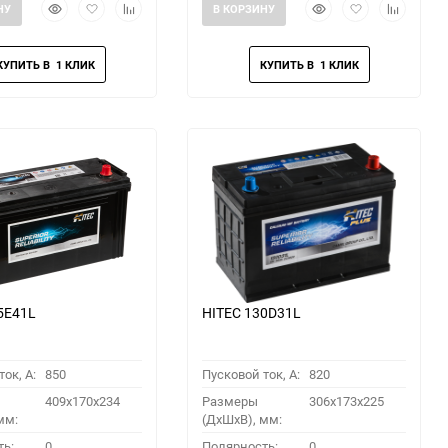
Быстрый
Добавить
Добавить
Быстрый
Добавить
Добавить
НУ
В КОРЗИНУ
просмотр
в
к
просмотр
в
к
избранное
сравнению
избранное
сравнени
5E41L
HITEC 130D31L
ок, A:
850
Пусковой ток, A:
820
409x170x234
Размеры
306x173x225
мм:
(ДхШхВ), мм:
ть:
0
Полярность:
0