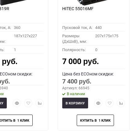
B19R
HITEC 55016MF
ок, A:
360
Пусковой ток, A:
440
187x127x227
Размеры
207x175x175
мм:
(ДхШхВ), мм:
ть:
1
Полярность:
0
0
7 000
руб.
руб.
 ECOном скидки:
Цена без ECOном скидки:
7 400
руб.
руб.
66940
Артикул: 66945
ии
В наличии
Быстрый
Добавить
Добавить
Быстрый
Добавить
Добавить
НУ
В КОРЗИНУ
просмотр
в
к
просмотр
в
к
избранное
сравнению
избранное
сравнени