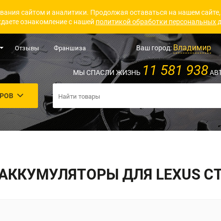
вания сайтом и аналитики. Продолжая оставаться на нашем сайте,
даете ознакомление с нашей
политикой обработки персональных 
Владимир
Ваш город:
Отзывы
Франшиза
11 581 938
МЫ СПАСЛИ ЖИЗНЬ
АВ
АРОВ
АККУМУЛЯТОРЫ ДЛЯ LEXUS C