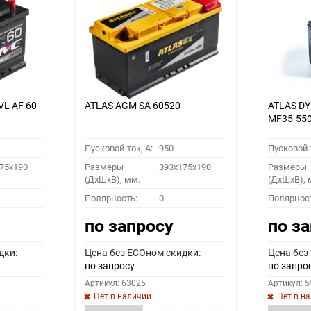
VL АF 60-
ATLAS AGM SA 60520
ATLAS D
MF35-55
Пусковой ток, A:
950
Пусковой т
75x190
Размеры
393x175x190
Размеры
(ДхШхВ), мм:
(ДхШхВ), 
Полярность:
0
Полярнос
по запросу
по з
дки:
Цена без ECOном скидки:
Цена без
по запросу
по запро
Артикул: 63025
Артикул: 
Нет в наличии
Нет в н