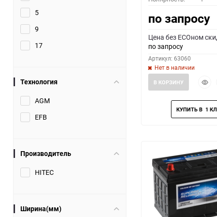
5
по запросу
9
Цена без ECOном ски
17
по запросу
Артикул: 63060
Нет в наличии
Быст
Технология
В КОРЗИНУ
прос
AGM
EFB
Производитель
HITEC
Ширина(мм)