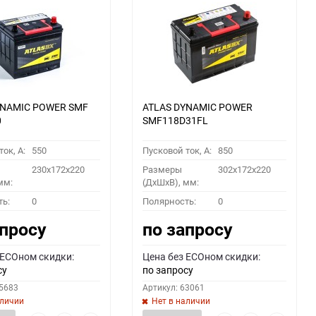
YNAMIC POWER SMF
ATLAS DYNAMIC POWER
0
SMF118D31FL
ок, A:
550
Пусковой ток, A:
850
230x172x220
Размеры
302x172x220
мм:
(ДхШхВ), мм:
ть:
0
Полярность:
0
апросу
по запросу
 ECOном скидки:
Цена без ECOном скидки:
су
по запросу
55683
Артикул: 63061
аличии
Нет в наличии