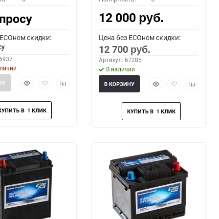
12 000
апросу
руб.
 ECOном скидки:
Цена без ECOном скидки:
су
12 700
руб.
66937
Артикул: 67285
аличии
В наличии
Быстрый
Добавить
Добавить
Быстрый
Добавить
Добавить
НУ
В КОРЗИНУ
просмотр
в
к
просмотр
в
к
избранное
сравнению
избранное
сравнени