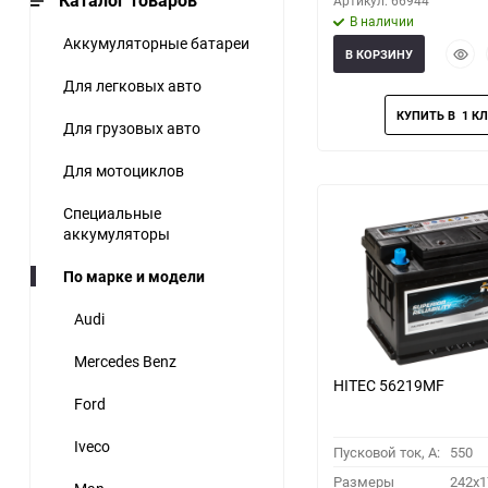
Каталог товаров
Артикул: 66944
В наличии
Аккумуляторные батареи
Быст
В КОРЗИНУ
прос
Для легковых авто
Для грузовых авто
Для мотоциклов
Специальные
аккумуляторы
По марке и модели
Audi
Mercedes Benz
HITEC 56219MF
Ford
Iveco
Пусковой ток, A:
550
Размеры
242x1