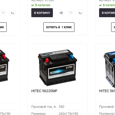
Артикул: 67286
Артикул: 
В наличии
В налич
рый
Добавить
Добавить
Быстрый
Добавить
Добавить
В КОРЗИНУ
В КОРЗИ
мотр
в
к
просмотр
в
к
избранное
сравнению
избранное
сравнению
HITEC 56220MF
HITEC 5
Пусковой ток, A:
550
Пусковой т
75x190
Размеры
242x175x190
Полярнос