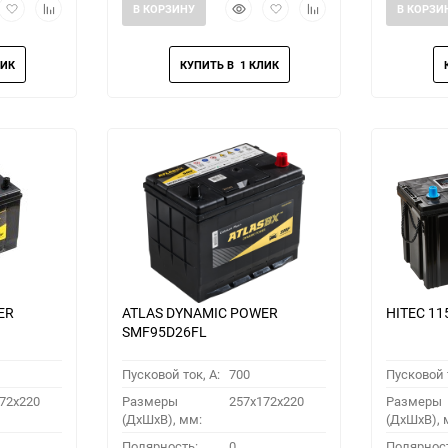
рый
Добавить
Добавить
Быстрый
Добавить
Добавить
В КОРЗИНУ
В КОРЗИ
мотр
в
к
просмотр
в
к
избранное
сравнению
избранное
сравнению
ER
ATLAS DYNAMIC POWER
HITEC 11
SMF95D26FL
Пусковой ток, A:
700
Пусковой т
72x220
Размеры
257x172x220
Размеры
(ДхШхВ), мм:
(ДхШхВ), 
Полярность:
0
Полярнос