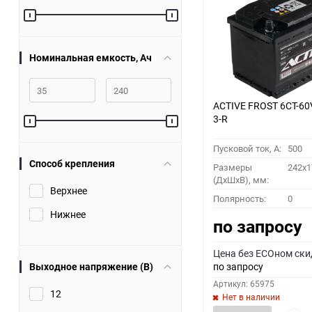
60
90
Номинальная емкость, Ач
150
ACTIVE FROST 6СТ-60
3-R
Пусковой ток, A:
500
Способ крепления
Размеры
242x1
(ДхШхВ), мм:
Верхнее
Полярность:
0
Нижнее
по запросу
Цена без ECOном ски
Выходное напряжение (В)
по запросу
Артикул: 65975
12
Нет в наличии