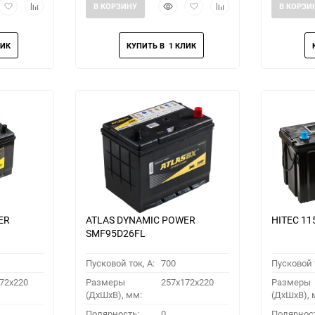
рый
Добавить
Добавить
Быстрый
Добавить
Добавить
В КОРЗИНУ
В КОРЗИ
мотр
в
к
просмотр
в
к
избранное
сравнению
избранное
сравнению
ER
ATLAS DYNAMIC POWER
HITEC 11
SMF95D26FL
Пусковой ток, A:
700
Пусковой т
72x220
Размеры
257x172x220
Размеры
(ДхШхВ), мм:
(ДхШхВ), 
Полярность:
0
Полярнос