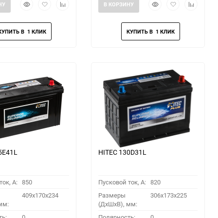
Быстрый
Добавить
Добавить
Быстрый
Добавить
Добавить
НУ
В КОРЗИНУ
просмотр
в
к
просмотр
в
к
избранное
сравнению
избранное
сравнени
5E41L
HITEC 130D31L
ок, A:
850
Пусковой ток, A:
820
409x170x234
Размеры
306x173x225
мм:
(ДхШхВ), мм:
ть:
0
Полярность:
0