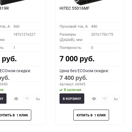
B19R
HITEC 55016MF
ок, A:
360
Пусковой ток, A:
440
187x127x227
Размеры
207x175x175
мм:
(ДхШхВ), мм:
ть:
1
Полярность:
0
0
7 000
руб.
руб.
 ECOном скидки:
Цена без ECOном скидки:
7 400
руб.
руб.
66940
Артикул: 66945
ии
В наличии
Быстрый
Добавить
Добавить
Быстрый
Добавить
Добавить
НУ
В КОРЗИНУ
просмотр
в
к
просмотр
в
к
избранное
сравнению
избранное
сравнени