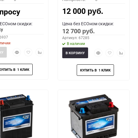
12 000
апросу
руб.
 ECOном скидки:
Цена без ECOном скидки:
су
12 700
руб.
66937
Артикул: 67285
аличии
В наличии
Быстрый
Добавить
Добавить
Быстрый
Добавить
Добавить
НУ
В КОРЗИНУ
просмотр
в
к
просмотр
в
к
избранное
сравнению
избранное
сравнени