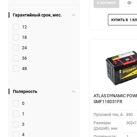
Быст
В КОРЗИНУ
прос
Гарантийный срок, мес.
12
18
24
36
48
Полярность
ATLAS DYNAMIC POW
SMF118D31FR
0
1
Пусковой ток, A:
850
Размеры
302x1
3
(ДхШхВ), мм:
4
Полярность:
1