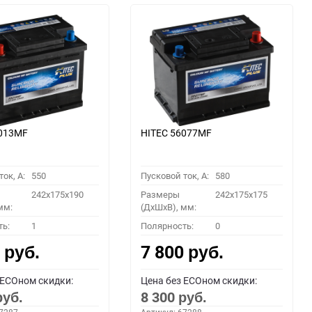
6013MF
HITEC 56077MF
ок, A:
550
Пусковой ток, A:
580
242x175x190
Размеры
242x175x175
мм:
(ДхШхВ), мм:
ть:
1
Полярность:
0
0
7 800
руб.
руб.
 ECOном скидки:
Цена без ECOном скидки:
8 300
руб.
руб.