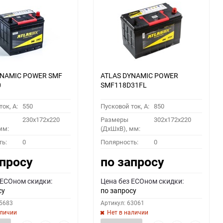
YNAMIC POWER SMF
ATLAS DYNAMIC POWER
0
SMF118D31FL
ок, A:
550
Пусковой ток, A:
850
230x172x220
Размеры
302x172x220
мм:
(ДхШхВ), мм:
ть:
0
Полярность:
0
апросу
по запросу
 ECOном скидки:
Цена без ECOном скидки:
су
по запросу
55683
Артикул: 63061
аличии
Нет в наличии