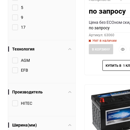
5
по запросу
9
Цена без ECOном ски
17
по запросу
Артикул: 63060
Нет в наличии
Быст
Технология
В КОРЗИНУ
прос
AGM
EFB
Производитель
HITEC
Ширина(мм)