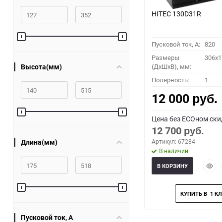
HITEC 130D31R
Пусковой ток, A:
820
Размеры
306x1
Высота(мм)
(ДхШхВ), мм:
Полярность:
1
12 000
руб.
Цена без ECOном ски
12 700
руб.
Длина(мм)
Артикул: 67284
В наличии
Быст
В КОРЗИНУ
прос
Пусковой ток, A