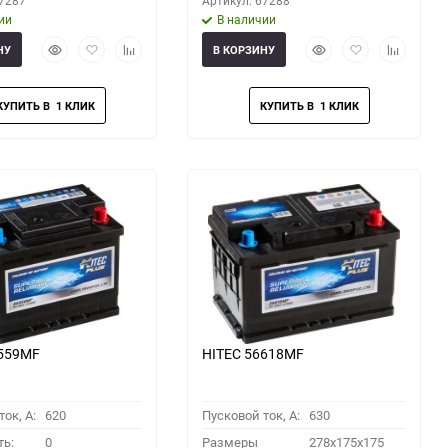
67287
Артикул: 67288
ии
В наличии
Быстрый
Добавить
Добавить
Быстрый
Добавить
Добавить
НУ
В КОРЗИНУ
просмотр
в
к
просмотр
в
к
избранное
сравнению
избранное
сравнени
6559MF
HITEC 56618MF
ок, A:
620
Пусковой ток, A:
630
ть:
0
Размеры
278x175x175