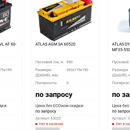
VL АF 60-
ATLAS AGM SA 60520
ATLAS D
MF35-55
Пусковой ток, A:
950
Пусковой т
75x190
Размеры
393x175x190
Размеры
(ДхШхВ), мм:
(ДхШхВ), 
Полярность:
0
Полярнос
по запросу
по з
дки:
Цена без ECOном скидки:
Цена без
по запросу
по запро
Артикул: 63025
Артикул: 
Нет в наличии
Нет в н