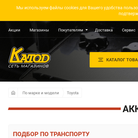
Мы используем файлы cookies для Вашего удобства пользо
подтверж
Акции
Магазины
Покупателям
Доставка
Сервис
КАТАЛОГ ТОВ
По марке и модели
Toyota
АК
ПО ТРАНСПОРТУ