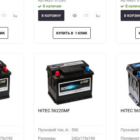
Артикул: 67286
Артикул: 
В наличии
В налич
рый
Добавить
Добавить
Быстрый
Добавить
Добавить
В КОРЗИНУ
В КОРЗИ
мотр
в
к
просмотр
в
к
избранное
сравнению
избранное
сравнению
HITEC 56220MF
HITEC 5
Пусковой ток, A:
550
Пусковой т
75x190
Размеры
242x175x190
Полярнос