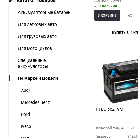
Каталог товаров
Артикул: 66944
В наличии
Аккумуляторные батареи
Быст
В КОРЗИНУ
прос
Для легковых авто
Для грузовых авто
Для мотоциклов
Специальные
аккумуляторы
По марке и модели
Audi
Mercedes Benz
HITEC 56219MF
Ford
Iveco
Пусковой ток, A:
550
Размеры
242x1