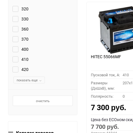
320
330
360
370
400
HITEC 55066MF
410
420
Пусковой ток, A:
410
показать еще
Размеры
207x1
(ДхШхВ), мм:
Полярность:
0
очистить
7 300
руб.
Цена без ECOном ски
7 700
руб.