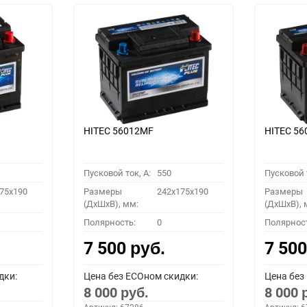
HITEC 56012MF
HITEC 5
Пусковой ток, A:
550
Пусковой т
75x190
Размеры
242x175x190
Размеры
(ДхШхВ), мм:
(ДхШхВ), 
Полярность:
0
Полярнос
7 500
7 50
руб.
дки:
Цена без ECOном скидки:
Цена без
8 000
8 000
руб.