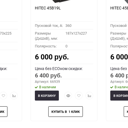
HITEC 45B19L
HITEC 45
Пусковой ток, A:
360
Пусковой т
73x225
Размеры
187x127x227
Размеры
(ДхШхВ), мм:
(ДхШхВ), 
Полярность:
0
Полярнос
6 000
6 00
руб.
дки:
Цена без ECOном скидки:
Цена без
6 400
6 400
руб.
Артикул: 66939
Артикул: 
В наличии
В налич
рый
Добавить
Добавить
Быстрый
Добавить
Добавить
В КОРЗИНУ
В КОРЗИ
мотр
в
к
просмотр
в
к
избранное
сравнению
избранное
сравнению