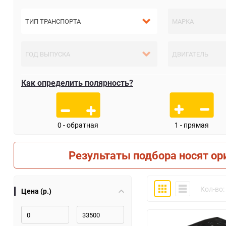
Как определить полярность?
0 - обратная
1 - прямая
Результаты подбора носят ор
Плитка
Компактно
Кол-во:
Цена (р.)
30