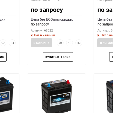
по запросу
по з
дки:
Цена без ECOном скидки:
Цена без
по запросу
по запро
Артикул: 63022
Артикул: 
Нет в наличии
Нет в н
рый
Добавить
Добавить
Быстрый
Добавить
Добавить
В КОРЗИНУ
В КОРЗИ
мотр
в
к
просмотр
в
к
избранное
сравнению
избранное
сравнению