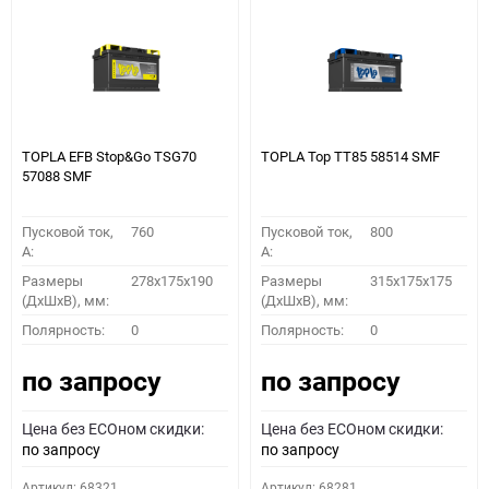
30
60
90
150
TOPLA EFB Stop&Go TSG70
TOPLA Top TT85 58514 SMF
57088 SMF
Пусковой ток,
760
Пусковой ток,
800
A:
A:
Размеры
278x175x190
Размеры
315x175x175
(ДхШхВ), мм:
(ДхШхВ), мм:
ПОДОБРАТЬ
Полярность:
0
Полярность:
0
по запросу
по запросу
Как определить полярность?
Цена без ECOном скидки:
Цена без ECOном скидки:
0 - обратная
1 - прямая
3 - обратная
4 - прямая
по запросу
по запросу
Артикул: 68321
Артикул: 68281