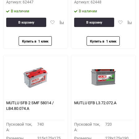
Артикул: 62447
Артикул: 62448
В наличии
В наличии
Добавить
Добавить
Добавить
Доба
В корзину
В корзину
в
к
в
к
избранное
сравнению
избранное
сравн
MUTLU SFB 2 SMF 58014 /
MUTLU EFB L3.72.072.A
LB4.80.074.A
Пусковой ток,
740
Пусковой ток,
720
A:
A:
Размеры
315x175x175
Размеры
278x175x190