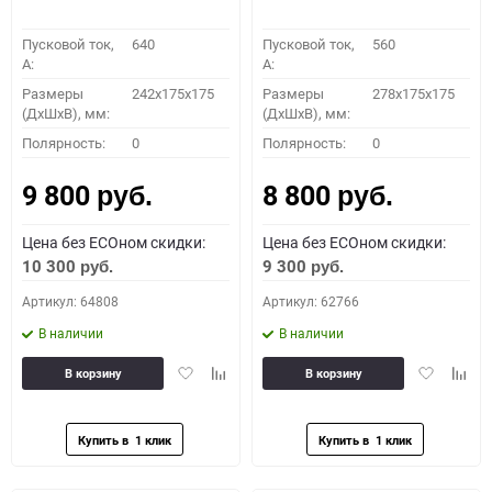
Пусковой ток,
640
Пусковой ток,
560
A:
A:
Размеры
242x175x175
Размеры
278x175x175
(ДхШхВ), мм:
(ДхШхВ), мм:
Полярность:
0
Полярность:
0
9 800
8 800
руб.
руб.
Цена без ECOном скидки:
Цена без ECOном скидки:
10 300
9 300
руб.
руб.
Артикул: 64808
Артикул: 62766
В наличии
В наличии
Добавить
Добавить
Добавить
Доба
В корзину
В корзину
в
к
в
к
избранное
сравнению
избранное
сравн