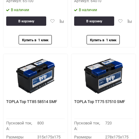
Артикул: 65100
Артикул: 64010
В наличии
В наличии
Добавить
Добавить
Добавить
Доба
В корзину
В корзину
в
к
в
к
избранное
сравнению
избранное
сравн
TOPLA Top TT85 58514 SMF
TOPLA Top TT75 57510 SMF
Пусковой ток,
800
Пусковой ток,
720
A:
A:
Размеры
315x175x175
Размеры
278x175x175