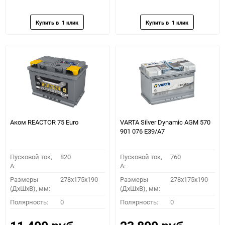
в
к
в
к
избранное
сравнению
избранное
сравн
Аком REACTOR 75 Euro
VARTA Silver Dynamic AGM 570
901 076 E39/A7
Пусковой ток,
820
Пусковой ток,
760
A:
A:
Размеры
278x175x190
Размеры
278x175x190
(ДхШхВ), мм:
(ДхШхВ), мм:
Полярность:
0
Полярность:
0