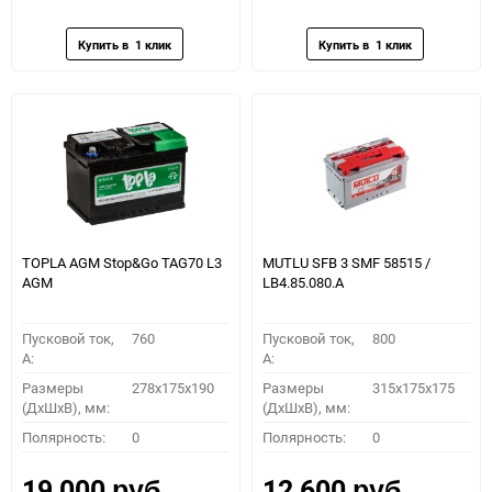
избранное
сравнению
избранное
сравн
TOPLA AGM Stop&Go TAG70 L3
MUTLU SFB 3 SMF 58515 /
AGM
LB4.85.080.A
Пусковой ток,
760
Пусковой ток,
800
A:
A:
Размеры
278x175x190
Размеры
315x175x175
(ДхШхВ), мм:
(ДхШхВ), мм:
Полярность:
0
Полярность:
0
19 000
12 600
руб.
руб.