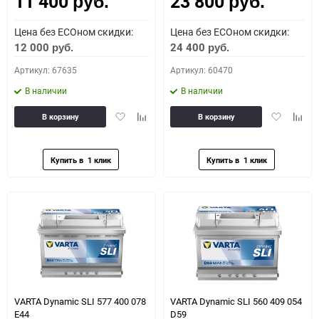
11 400
23 800
руб.
руб.
Цена без ECOном скидки:
Цена без ECOном скидки:
12 000
24 400
руб.
руб.
Артикул: 67635
Артикул: 60470
В наличии
В наличии
Добавить
Добавить
Добавить
Доба
В корзину
В корзину
в
к
в
к
избранное
сравнению
избранное
сравн
VARTA Dynamic SLI 577 400 078
VARTA Dynamic SLI 560 409 054
E44
D59