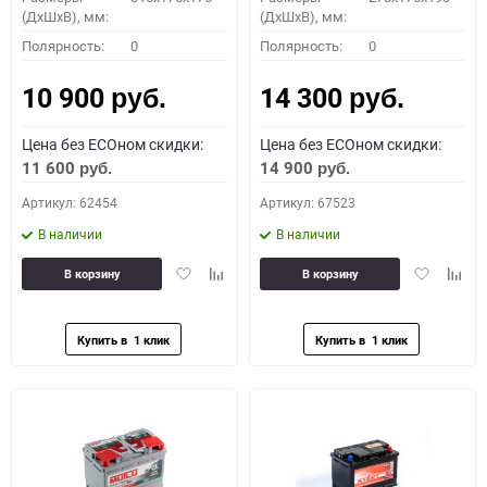
(ДхШхВ), мм:
(ДхШхВ), мм:
Полярность:
0
Полярность:
0
10 900
14 300
руб.
руб.
Цена без ECOном скидки:
Цена без ECOном скидки:
11 600
14 900
руб.
руб.
Артикул: 62454
Артикул: 67523
В наличии
В наличии
Добавить
Добавить
Добавить
Доба
В корзину
В корзину
в
к
в
к
избранное
сравнению
избранное
сравн