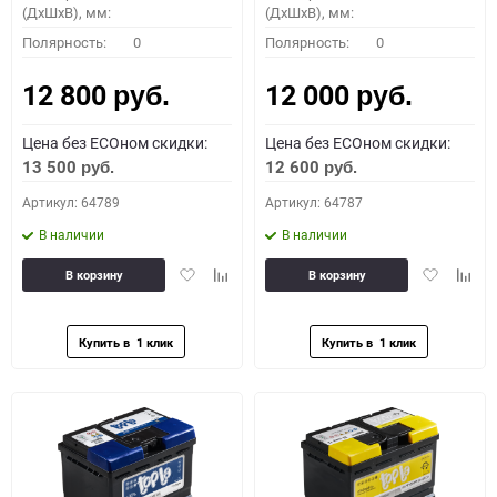
(ДхШхВ), мм:
(ДхШхВ), мм:
Полярность:
0
Полярность:
0
12 800
12 000
руб.
руб.
Цена без ECOном скидки:
Цена без ECOном скидки:
13 500
12 600
руб.
руб.
Артикул: 64789
Артикул: 64787
В наличии
В наличии
Добавить
Добавить
Добавить
Доба
В корзину
В корзину
в
к
в
к
избранное
сравнению
избранное
сравн