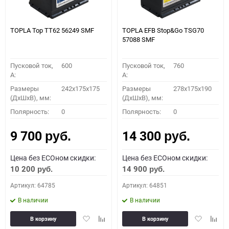
TOPLA Top TT62 56249 SMF
TOPLA EFB Stop&Go TSG70
57088 SMF
Пусковой ток,
600
Пусковой ток,
760
A:
A:
Размеры
242x175x175
Размеры
278x175x190
(ДхШхВ), мм:
(ДхШхВ), мм:
Полярность:
0
Полярность:
0
9 700
14 300
руб.
руб.
Цена без ECOном скидки:
Цена без ECOном скидки:
10 200
14 900
руб.
руб.
Артикул: 64785
Артикул: 64851
В наличии
В наличии
Добавить
Добавить
Добавить
Доба
В корзину
В корзину
в
к
в
к