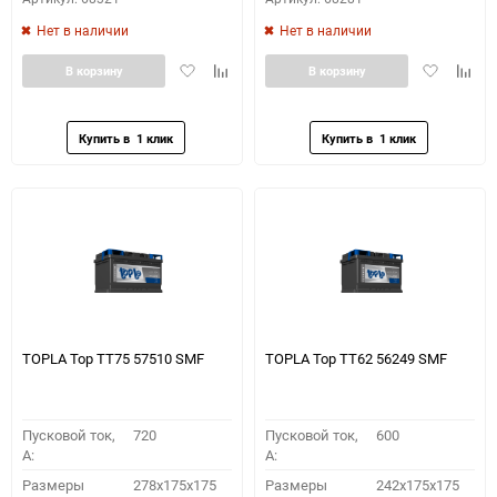
Нет в наличии
Нет в наличии
Добавить
Добавить
Добавить
Доба
В корзину
В корзину
в
к
в
к
избранное
сравнению
избранное
сравн
TOPLA Top TT75 57510 SMF
TOPLA Top TT62 56249 SMF
Пусковой ток,
720
Пусковой ток,
600
A:
A:
Размеры
278x175x175
Размеры
242x175x175