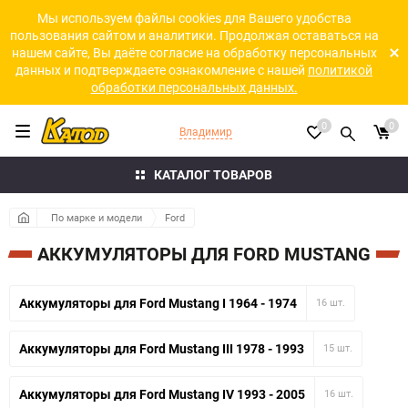
Мы используем файлы cookies для Вашего удобства
пользования сайтом и аналитики. Продолжая оставаться на
нашем сайте, Вы даёте согласие на обработку персональных
данных и подтверждаете ознакомление с нашей
политикой
обработки персональных данных.
0
0
Владимир
КАТАЛОГ ТОВАРОВ
По марке и модели
Ford
АККУМУЛЯТОРЫ ДЛЯ FORD MUSTANG
Аккумуляторы для Ford Mustang I 1964 - 1974
16 шт.
Аккумуляторы для Ford Mustang III 1978 - 1993
15 шт.
Аккумуляторы для Ford Mustang IV 1993 - 2005
16 шт.