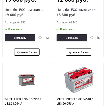
Цена без ECOном скидки:
Цена без ECOном скидки:
19 600
13 300
руб.
руб.
Артикул: 64852
Артикул: 62445
В наличии
В наличии
Добавить
Добавить
Добавить
Доба
В корзину
В корзину
в
к
в
к
избранное
сравнению
избранное
сравн
MUTLU SFB 3 SMF 56360 /
MUTLU SFB 3 SMF 56618 /
LB2.63.064.A
LB3.66.056.A