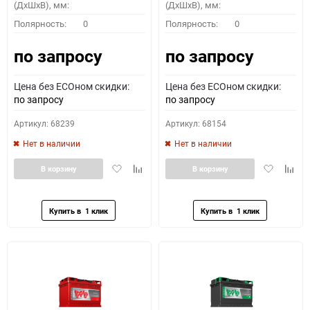
(ДхШхВ), мм:
(ДхШхВ), мм:
Полярность:
0
Полярность:
0
по запросу
по запросу
Цена без ECOном скидки:
Цена без ECOном скидки:
по запросу
по запросу
Артикул: 68239
Артикул: 68154
Нет в наличии
Нет в наличии
Добавить
Добавить
Добавить
Доба
В корзину
В корзину
в
к
в
к
избранное
сравнению
избранное
сравн