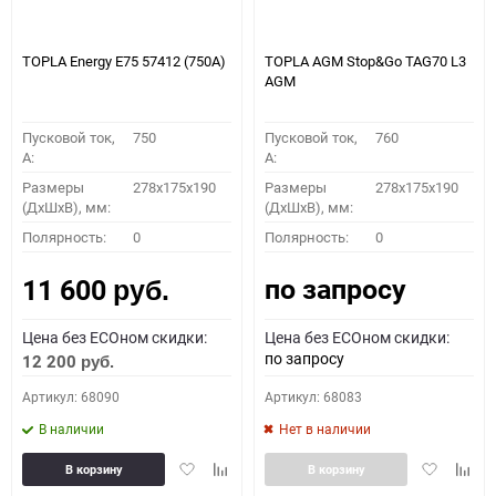
TOPLA Energy E75 57412 (750A)
TOPLA AGM Stop&Go TAG70 L3
AGM
Пусковой ток,
750
Пусковой ток,
760
A:
A:
Размеры
278x175x190
Размеры
278x175x190
(ДхШхВ), мм:
(ДхШхВ), мм:
Полярность:
0
Полярность:
0
по запросу
11 600
руб.
Цена без ECOном скидки:
Цена без ECOном скидки:
по запросу
12 200
руб.
Артикул: 68090
Артикул: 68083
В наличии
Нет в наличии
Добавить
Добавить
Добавить
Доба
В корзину
В корзину
в
к
в
к