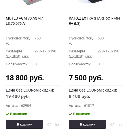
MUTLU AGM 70 AGM /
КАТОД EXTRA START 6СТ-74N
L3.70.076.A
R+ (L3)
Пусковой ток,
760
Пусковой ток,
680
A:
A:
Размеры
278x175x190
Размеры
278x175x190
(ДхШхВ), мм:
(ДхШхВ), мм:
Полярность:
0
Полярность:
0
18 800
7 500
руб.
руб.
Цена без ECOном скидки:
Цена без ECOном скидки:
19 400
8 100
руб.
руб.
Артикул: 62904
Артикул: 61017
В наличии
В наличии
Добавить
Добавить
Добавить
Доба
В корзину
В корзину