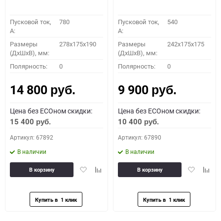
Пусковой ток,
780
Пусковой ток,
540
A:
A:
Размеры
278x175x190
Размеры
242x175x175
(ДхШхВ), мм:
(ДхШхВ), мм:
Полярность:
0
Полярность:
0
14 800
9 900
руб.
руб.
Цена без ECOном скидки:
Цена без ECOном скидки:
15 400
10 400
руб.
руб.
Артикул: 67892
Артикул: 67890
В наличии
В наличии
Добавить
Добавить
Добавить
Доба
В корзину
В корзину
в
к
в
к
избранное
сравнению
избранное
сравн