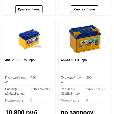
избранное
сравнению
избранное
сравн
АКОМ +EFB 75 Евро
АКОМ 60 LB Евро
Пусковой ток,
750
Пусковой ток,
590
A:
A:
Размеры
278x175x190
Размеры
242x175x175
(ДхШхВ), мм:
(ДхШхВ), мм:
Полярность:
0
Полярность:
0
по запросу
10 800
руб.