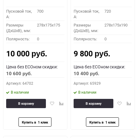
Пусковой ток,
700
Пусковой ток,
720
A:
A:
Размеры
278x175x175
Размеры
278x175x190
(ДхШхВ), мм:
(ДхШхВ), мм:
Полярность:
0
Полярность:
0
10 000
9 800
руб.
руб.
Цена без ECOном скидки:
Цена без ECOном скидки:
10 600
10 400
руб.
руб.
Артикул: 64702
Артикул: 65929
В наличии
В наличии
Добавить
Добавить
Добавить
Доба
В корзину
В корзину
в
к
в
к
избранное
сравнению
избранное
сравн