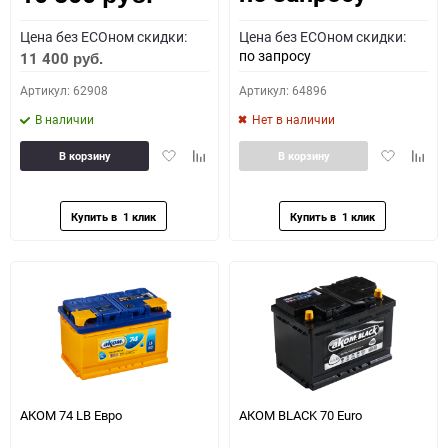
Цена без ECOном скидки:
Цена без ECOном скидки:
по запросу
11 400
руб.
Артикул: 62908
Артикул: 64896
В наличии
Нет в наличии
Добавить
Добавить
Добавить
Доба
В корзину
В корзину
в
к
в
к
избранное
сравнению
избранное
сравн
АКОМ 74 LB Евро
АКОМ BLACK 70 Euro