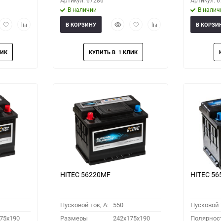
Артикул: 67286
Артикул: 
В наличии
В налич
рый
Добавить
Добавить
Быстрый
Добавить
Добавить
В КОРЗИНУ
В КОРЗИ
мотр
в
к
просмотр
в
к
избранное
сравнению
избранное
сравнению
HITEC 56220MF
HITEC 5
Пусковой ток, A:
550
Пусковой т
75x190
Размеры
242x175x190
Полярнос