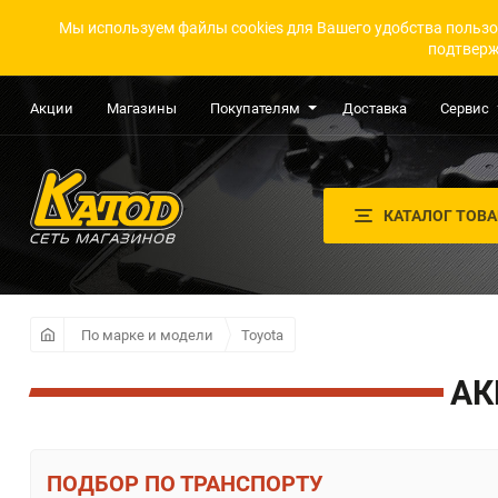
Мы используем файлы cookies для Вашего удобства пользо
подтверж
Акции
Магазины
Покупателям
Доставка
Сервис
КАТАЛОГ ТОВ
По марке и модели
Toyota
АК
ПО ТРАНСПОРТУ