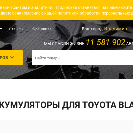
вания сайтом и аналитики. Продолжая оставаться на нашем сайте,
даете ознакомление с нашей
политикой обработки персональных 
Владимир
Ваш город:
Отзывы
Франшиза
11 581 902
МЫ СПАСЛИ ЖИЗНЬ
АВ
АРОВ
КУМУЛЯТОРЫ ДЛЯ TOYOTA BL