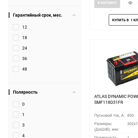
Быст
В КОРЗИНУ
прос
Гарантийный срок, мес.
12
18
24
36
48
Полярность
ATLAS DYNAMIC POW
SMF118D31FR
0
1
Пусковой ток, A:
850
Размеры
302x1
3
(ДхШхВ), мм:
4
Полярность:
1