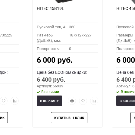
HITEC 45B19L
HITEC 45
Пусковой ток, A:
360
Пусковой т
73x225
Размеры
187x127x227
Размеры
(ДхШхВ), мм:
(ДхШхВ), 
Полярность:
0
Полярнос
6 000
6 00
руб.
дки:
Цена без ECOном скидки:
Цена без
6 400
6 400
руб.
Артикул: 66939
Артикул: 
В наличии
В налич
рый
Добавить
Добавить
Быстрый
Добавить
Добавить
В КОРЗИНУ
В КОРЗИ
мотр
в
к
просмотр
в
к
избранное
сравнению
избранное
сравнению