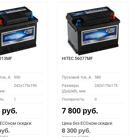
6013MF
HITEC 56077MF
ок, A:
550
Пусковой ток, A:
580
242x175x190
Размеры
242x175x175
мм:
(ДхШхВ), мм:
ть:
1
Полярность:
0
0
7 800
руб.
руб.
 ECOном скидки:
Цена без ECOном скидки:
8 300
руб.
руб.