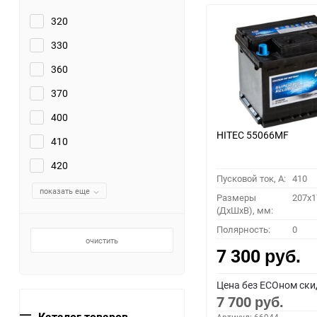
320
330
360
370
400
HITEC 55066MF
410
420
Пусковой ток, A:
410
показать еще
Размеры
207x1
(ДхШхВ), мм:
Полярность:
0
очистить
7 300
руб.
Цена без ECOном ски
7 700
руб.