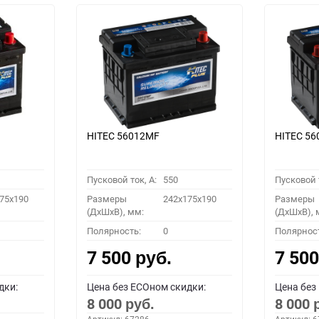
HITEC 56012MF
HITEC 5
Пусковой ток, A:
550
Пусковой т
75x190
Размеры
242x175x190
Размеры
(ДхШхВ), мм:
(ДхШхВ), 
Полярность:
0
Полярнос
7 500
7 50
руб.
дки:
Цена без ECOном скидки:
Цена без
8 000
8 000
руб.