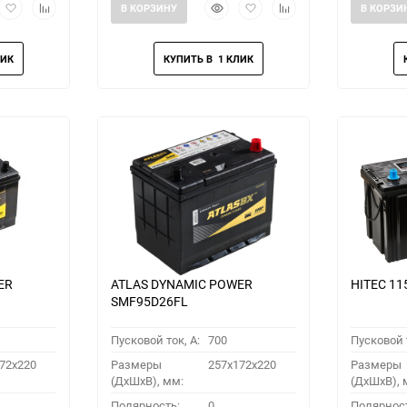
рый
Добавить
Добавить
Быстрый
Добавить
Добавить
В КОРЗИНУ
В КОРЗИ
мотр
в
к
просмотр
в
к
избранное
сравнению
избранное
сравнению
ER
ATLAS DYNAMIC POWER
HITEC 11
SMF95D26FL
Пусковой ток, A:
700
Пусковой т
72x220
Размеры
257x172x220
Размеры
(ДхШхВ), мм:
(ДхШхВ), 
Полярность:
0
Полярнос