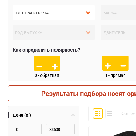
Как определить полярность?
0 - обратная
1 - прямая
Результаты подбора носят ор
Плитка
Компактно
Кол-во:
Цена (р.)
30