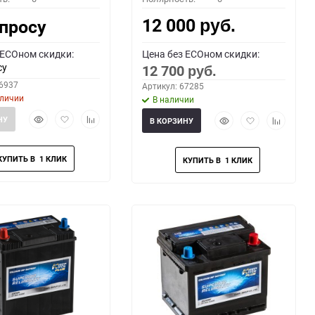
12 000
апросу
руб.
 ECOном скидки:
Цена без ECOном скидки:
су
12 700
руб.
66937
Артикул: 67285
аличии
В наличии
Быстрый
Добавить
Добавить
Быстрый
Добавить
Добавить
НУ
В КОРЗИНУ
просмотр
в
к
просмотр
в
к
избранное
сравнению
избранное
сравнени