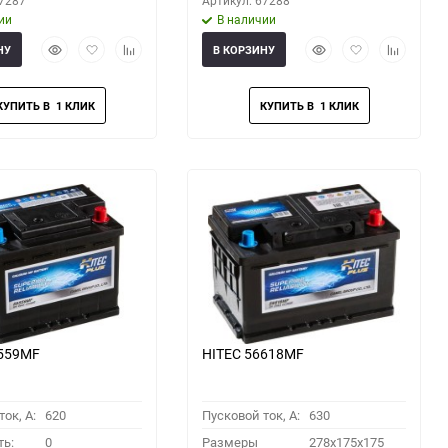
67287
Артикул: 67288
ии
В наличии
Быстрый
Добавить
Добавить
Быстрый
Добавить
Добавить
НУ
В КОРЗИНУ
просмотр
в
к
просмотр
в
к
избранное
сравнению
избранное
сравнени
6559MF
HITEC 56618MF
ок, A:
620
Пусковой ток, A:
630
ть:
0
Размеры
278x175x175