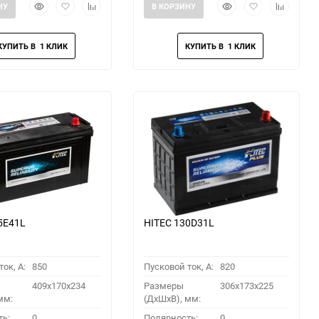
Быстрый
Добавить
Добавить
Быстрый
Добавить
Добавить
НУ
В КОРЗИНУ
просмотр
в
к
просмотр
в
к
избранное
сравнению
избранное
сравнени
5E41L
HITEC 130D31L
ок, A:
850
Пусковой ток, A:
820
409x170x234
Размеры
306x173x225
мм:
(ДхШхВ), мм:
ть:
0
Полярность:
0