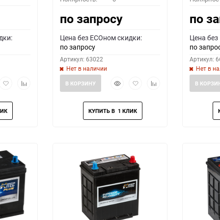
по запросу
по з
дки:
Цена без ECOном скидки:
Цена без
по запросу
по запро
Артикул: 63022
Артикул: 
Нет в наличии
Нет в н
рый
Добавить
Добавить
Быстрый
Добавить
Добавить
В КОРЗИНУ
В КОРЗИ
мотр
в
к
просмотр
в
к
избранное
сравнению
избранное
сравнению