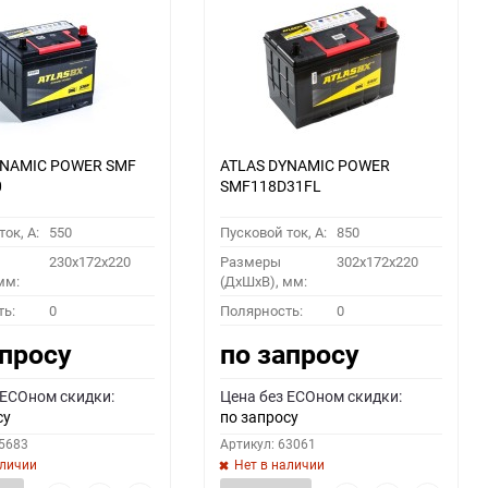
YNAMIC POWER SMF
ATLAS DYNAMIC POWER
0
SMF118D31FL
ок, A:
550
Пусковой ток, A:
850
230x172x220
Размеры
302x172x220
мм:
(ДхШхВ), мм:
ть:
0
Полярность:
0
апросу
по запросу
 ECOном скидки:
Цена без ECOном скидки:
су
по запросу
55683
Артикул: 63061
аличии
Нет в наличии