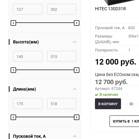
HITEC 130D31R
Пусковой ток, A:
820
Размеры
306x1
Высота(мм)
(ДхШхВ), мм:
Полярность:
1
12 000
руб.
Цена без ECOном ски
12 700
руб.
Длина(мм)
Артикул: 67284
В наличии
Быст
В КОРЗИНУ
прос
Пусковой ток, A