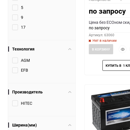
5
по запросу
9
Цена без ECOном ски
17
по запросу
Артикул: 63060
Нет в наличии
Быст
Технология
В КОРЗИНУ
прос
AGM
EFB
Производитель
HITEC
Ширина(мм)