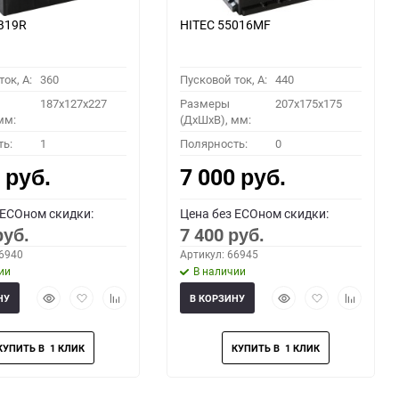
B19R
HITEC 55016MF
ок, A:
360
Пусковой ток, A:
440
187x127x227
Размеры
207x175x175
мм:
(ДхШхВ), мм:
ть:
1
Полярность:
0
0
7 000
руб.
руб.
 ECOном скидки:
Цена без ECOном скидки:
7 400
руб.
руб.
66940
Артикул: 66945
ии
В наличии
Быстрый
Добавить
Добавить
Быстрый
Добавить
Добавить
НУ
В КОРЗИНУ
просмотр
в
к
просмотр
в
к
избранное
сравнению
избранное
сравнени