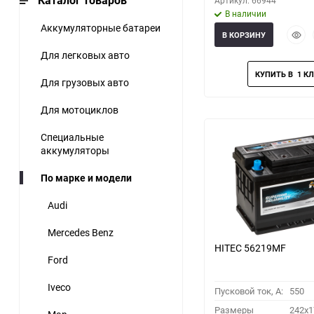
Каталог товаров
Артикул: 66944
В наличии
Аккумуляторные батареи
Быст
В КОРЗИНУ
прос
Для легковых авто
Для грузовых авто
Для мотоциклов
Специальные
аккумуляторы
По марке и модели
Audi
Mercedes Benz
HITEC 56219MF
Ford
Iveco
Пусковой ток, A:
550
Размеры
242x1