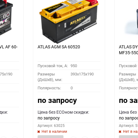
VL АF 60-
ATLAS AGM SA 60520
ATLAS D
MF35-55
Пусковой ток, A:
950
Пусковой т
75x190
Размеры
393x175x190
Размеры
(ДхШхВ), мм:
(ДхШхВ), 
Полярность:
0
Полярнос
по запросу
по з
дки:
Цена без ECOном скидки:
Цена без
по запросу
по запро
Артикул: 63025
Артикул: 
Нет в наличии
Нет в н