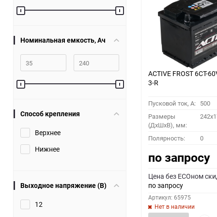
60
90
Номинальная емкость, Ач
150
ACTIVE FROST 6СТ-60
3-R
Пусковой ток, A:
500
Способ крепления
Размеры
242x1
(ДхШхВ), мм:
Верхнее
Полярность:
0
Нижнее
по запросу
Цена без ECOном ски
Выходное напряжение (В)
по запросу
Артикул: 65975
12
Нет в наличии