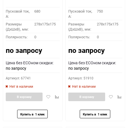
Пусковой ток,
680
Пусковой ток,
750
A:
A:
Размеры
278x175x175
Размеры
278x175x175
(ДхШхВ), мм:
(ДхШхВ), мм:
Полярность:
0
Полярность:
0
по запросу
по запросу
Цена без ECOном скидки:
Цена без ECOном скидки:
по запросу
по запросу
Артикул: 67741
Артикул: 51910
Нет в наличии
Нет в наличии
Добавить
Добавить
Добавить
Доба
В корзину
В корзину
в
к
в
к
избранное
сравнению
избранное
сравн