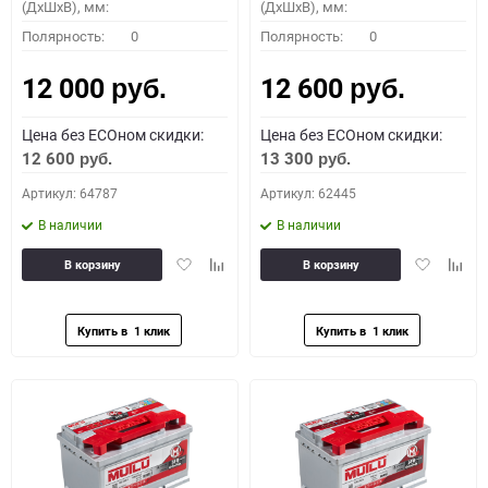
(ДхШхВ), мм:
(ДхШхВ), мм:
Полярность:
0
Полярность:
0
12 000
12 600
руб.
руб.
Цена без ECOном скидки:
Цена без ECOном скидки:
12 600
13 300
руб.
руб.
Артикул: 64787
Артикул: 62445
В наличии
В наличии
Добавить
Добавить
Добавить
Доба
В корзину
В корзину
в
к
в
к
избранное
сравнению
избранное
сравн