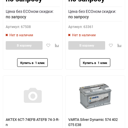
Цена без ECOном скидки:
Цена без ECOном скидки:
по запросу
по запросу
Артикул: 67508
Артикул: 63361
Нет в наличии
Нет в наличии
Добавить
Добавить
Добавить
Доба
В корзину
В корзину
в
к
в
к
избранное
сравнению
избранное
сравн
АКТЕХ 6СТ-74EFB ATEFB 74-3-R-
VARTA Silver Dynamic 574 402
n
075 E38