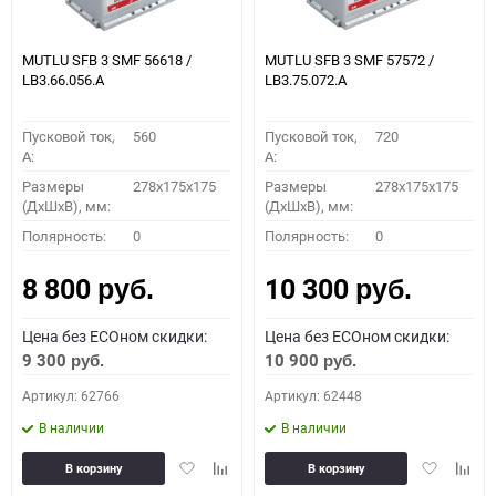
MUTLU SFB 3 SMF 56618 /
MUTLU SFB 3 SMF 57572 /
LB3.66.056.A
LB3.75.072.A
Пусковой ток,
560
Пусковой ток,
720
A:
A:
Размеры
278x175x175
Размеры
278x175x175
(ДхШхВ), мм:
(ДхШхВ), мм:
Полярность:
0
Полярность:
0
8 800
10 300
руб.
руб.
Цена без ECOном скидки:
Цена без ECOном скидки:
9 300
10 900
руб.
руб.
Артикул: 62766
Артикул: 62448
В наличии
В наличии
Добавить
Добавить
Добавить
Доба
В корзину
В корзину
в
к
в
к