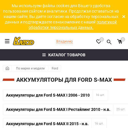
Мы используем файлы cookies для Вашего удобства
пользования сайтом и аналитики. Продолжая оставаться на
нашем сайте, Вы даёте согласие на обработку персональных
данных и подтверждаете ознакомление с нашей
политикой
обработки персональных данных.
0
0
Владимир
КАТАЛОГ ТОВАРОВ
По марке и модели
Ford
АККУМУЛЯТОРЫ ДЛЯ FORD S-MAX
Аккумуляторы для Ford S-MAX I 2006 - 2010
16 шт.
Аккумуляторы для Ford S-MAX I Рестайлинг 2010 - н.в.
25 шт.
Аккумуляторы для Ford S-MAX II 2015 - н.в.
16 шт.