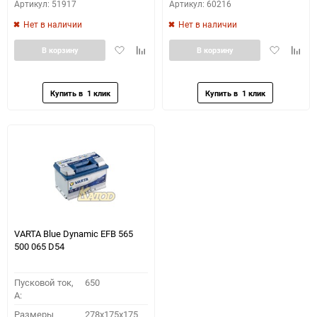
Артикул: 51917
Артикул: 60216
Нет в наличии
Нет в наличии
Добавить
Добавить
Добавить
Доба
В корзину
В корзину
в
к
в
к
избранное
сравнению
избранное
сравн
VARTA Blue Dynamic EFB 565
500 065 D54
Пусковой ток,
650
A:
Размеры
278x175x175