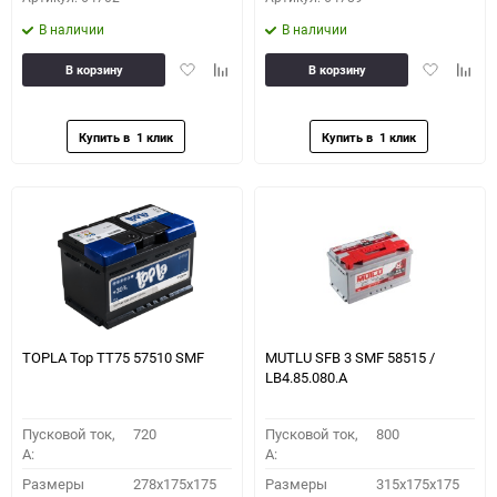
В наличии
В наличии
Добавить
Добавить
Добавить
Доба
В корзину
В корзину
в
к
в
к
избранное
сравнению
избранное
сравн
TOPLA Top TT75 57510 SMF
MUTLU SFB 3 SMF 58515 /
LB4.85.080.A
Пусковой ток,
720
Пусковой ток,
800
A:
A:
Размеры
278x175x175
Размеры
315x175x175