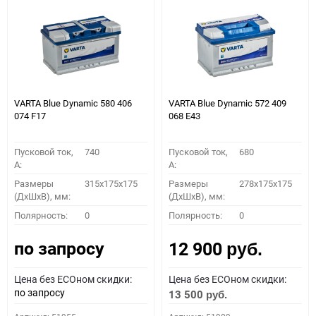
VARTA Blue Dynamic 580 406
VARTA Blue Dynamic 572 409
074 F17
068 E43
Пусковой ток,
740
Пусковой ток,
680
A:
A:
Размеры
315x175x175
Размеры
278x175x175
(ДхШхВ), мм:
(ДхШхВ), мм:
Полярность:
0
Полярность:
0
по запросу
12 900
руб.
Цена без ECOном скидки:
Цена без ECOном скидки:
по запросу
13 500
руб.