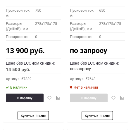
Пусковой ток,
750
Пусковой ток,
650
A:
A:
Размеры
278x175x175
Размеры
278x175x175
(ДхШхВ), мм:
(ДхШхВ), мм:
Полярность:
0
Полярность:
0
по запросу
13 900
руб.
Цена без ECOном скидки:
Цена без ECOном скидки:
по запросу
14 500
руб.
Артикул: 67889
Артикул: 57643
В наличии
Нет в наличии
Добавить
Добавить
Добавить
Доба
В корзину
В корзину
в
к
в
к
избранное
сравнению
избранное
сравн