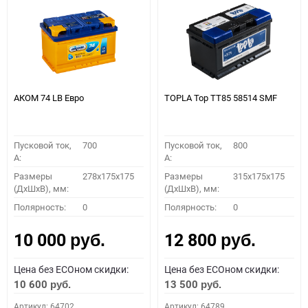
АКОМ 74 LB Евро
TOPLA Top TT85 58514 SMF
Пусковой ток,
700
Пусковой ток,
800
A:
A:
Размеры
278x175x175
Размеры
315x175x175
(ДхШхВ), мм:
(ДхШхВ), мм:
Полярность:
0
Полярность:
0
10 000
12 800
руб.
руб.
Цена без ECOном скидки:
Цена без ECOном скидки:
10 600
13 500
руб.
руб.
Артикул: 64702
Артикул: 64789