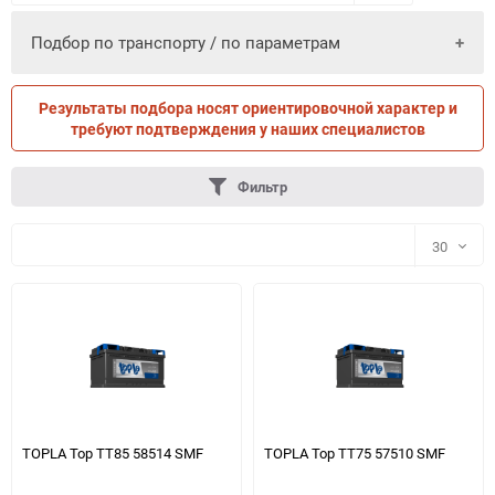
Подбор по транспорту / по параметрам
Результаты подбора носят ориентировочной характер и
ПО ПАРАМЕТРАМ
ПО ТРАНСПОРТУ
требуют подтверждения у наших специалистов
Фильтр
30
30
60
90
150
TOPLA Top TT85 58514 SMF
TOPLA Top TT75 57510 SMF