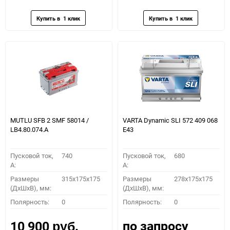
избранное
сравнению
избранное
сравн
MUTLU SFB 2 SMF 58014 /
VARTA Dynamic SLI 572 409 068
LB4.80.074.A
E43
Пусковой ток,
740
Пусковой ток,
680
A:
A:
Размеры
315x175x175
Размеры
278x175x175
(ДхШхВ), мм:
(ДхШхВ), мм:
Полярность:
0
Полярность:
0
по запросу
10 900
руб.