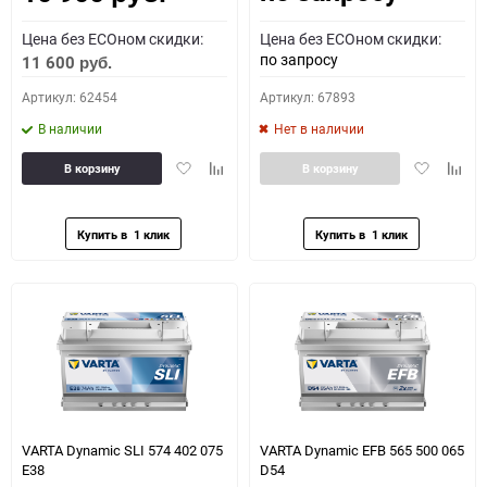
Цена без ECOном скидки:
Цена без ECOном скидки:
по запросу
11 600
руб.
Артикул: 62454
Артикул: 67893
В наличии
Нет в наличии
Добавить
Добавить
Добавить
Доба
В корзину
В корзину
в
к
в
к
избранное
сравнению
избранное
сравн
VARTA Dynamic SLI 574 402 075
VARTA Dynamic EFB 565 500 065
E38
D54