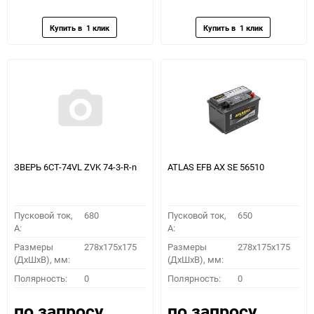
избранное
сравнению
избранное
сравн
ЗВЕРЬ 6СТ-74VL ZVK 74-3-R-n
ATLAS EFB AX SE 56510
Пусковой ток,
680
Пусковой ток,
650
A:
A:
Размеры
278x175x175
Размеры
278x175x175
(ДхШхВ), мм:
(ДхШхВ), мм:
Полярность:
0
Полярность:
0
по запросу
по запросу