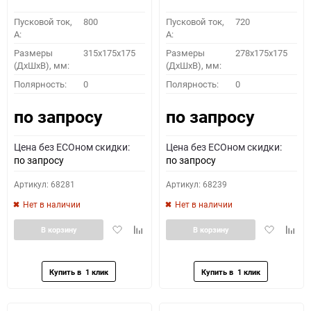
Пусковой ток,
800
Пусковой ток,
720
A:
A:
Размеры
315x175x175
Размеры
278x175x175
(ДхШхВ), мм:
(ДхШхВ), мм:
ПОДОБРАТЬ
Полярность:
0
Полярность:
0
по запросу
по запросу
Как определить полярность?
Цена без ECOном скидки:
Цена без ECOном скидки:
0 - обратная
1 - прямая
3 - обратная
4 - прямая
по запросу
по запросу
Артикул: 68281
Артикул: 68239
Нет в наличии
Нет в наличии
Добавить
Добавить
Добавить
Доба
В корзину
В корзину
в
к
в
к
избранное
сравнению
избранное
сравн