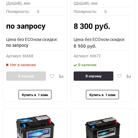
(ДхШхВ), мм:
(ДхШхВ), мм:
Полярность:
0
Полярность:
0
по запросу
8 300
руб.
Цена без ECOном скидки:
Цена без ECOном скидки:
по запросу
8 900
руб.
Артикул: 66668
Артикул: 66672
Нет в наличии
В наличии
Добавить
Добавить
Добавить
Доба
В корзину
В корзину
в
к
в
к
избранное
сравнению
избранное
сравн