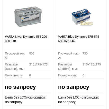
VARTA Silver Dynamic 585 200
VARTA Blue Dynamic EFB 575
080 F18
500 073 E46
Пусковой ток,
800
Пусковой ток,
730
A:
A:
Размеры
315x175x175
Размеры
315x175x175
(ДхШхВ), мм:
(ДхШхВ), мм:
Полярность:
0
Полярность:
0
по запросу
по запросу
Цена без ECOном скидки:
Цена без ECOном скидки:
по запросу
по запросу