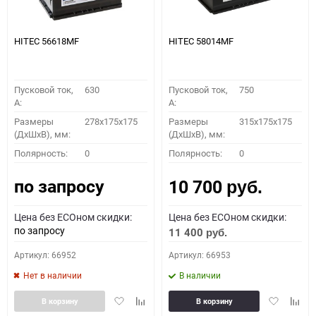
HITEC 56618MF
HITEC 58014MF
Пусковой ток,
630
Пусковой ток,
750
A:
A:
Размеры
278x175x175
Размеры
315x175x175
(ДхШхВ), мм:
(ДхШхВ), мм:
Полярность:
0
Полярность:
0
по запросу
10 700
руб.
Цена без ECOном скидки:
Цена без ECOном скидки:
по запросу
11 400
руб.
Артикул: 66952
Артикул: 66953
Нет в наличии
В наличии
Добавить
Добавить
Добавить
Доба
В корзину
В корзину
в
к
в
к