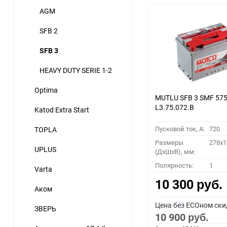
AGM
SFB 2
SFB 3
HEAVY DUTY SERIE 1-2
Optima
MUTLU SFB 3 SMF 575
L3.75.072.B
Katod Extra Start
Пусковой ток, A:
720
TOPLA
Размеры
278x1
UPLUS
(ДхШхВ), мм:
Полярность:
1
Varta
10 300
руб.
Аком
Цена без ECOном ски
ЗВЕРЬ
10 900
руб.