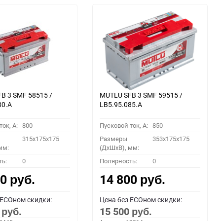
B 3 SMF 58515 /
MUTLU SFB 3 SMF 59515 /
80.A
LB5.95.085.A
ок, A:
800
Пусковой ток, A:
850
315x175x175
Размеры
353x175x175
мм:
(ДхШхВ), мм:
ть:
0
Полярность:
0
00
14 800
руб.
руб.
 ECOном скидки:
Цена без ECOном скидки:
0
15 500
руб.
руб.