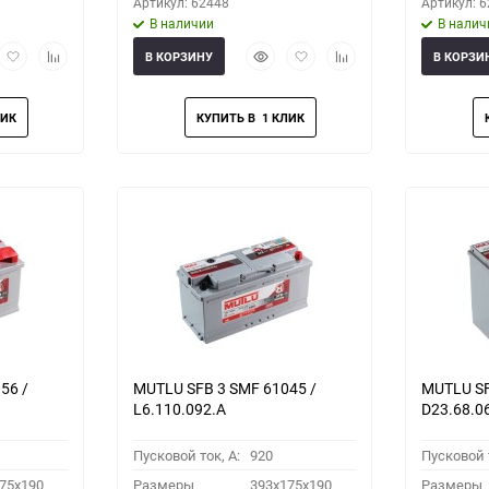
Артикул: 62448
Артикул: 
В наличии
В налич
рый
Добавить
Добавить
Быстрый
Добавить
Добавить
В КОРЗИНУ
В КОРЗИ
мотр
в
к
просмотр
в
к
избранное
сравнению
избранное
сравнению
56 /
MUTLU SFB 3 SMF 61045 /
MUTLU SF
L6.110.092.A
D23.68.0
Пусковой ток, A:
920
Пусковой т
75x190
Размеры
393x175x190
Размеры