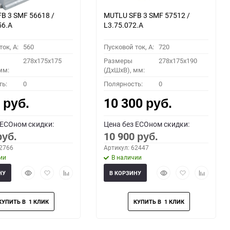
B 3 SMF 56618 /
MUTLU SFB 3 SMF 57512 /
56.A
L3.75.072.A
ок, A:
560
Пусковой ток, A:
720
278x175x175
Размеры
278x175x190
мм:
(ДхШхВ), мм:
ть:
0
Полярность:
0
0
10 300
руб.
руб.
 ECOном скидки:
Цена без ECOном скидки:
10 900
руб.
руб.
62766
Артикул: 62447
ии
В наличии
Быстрый
Добавить
Добавить
Быстрый
Добавить
Добавить
НУ
В КОРЗИНУ
просмотр
в
к
просмотр
в
к
избранное
сравнению
избранное
сравнени