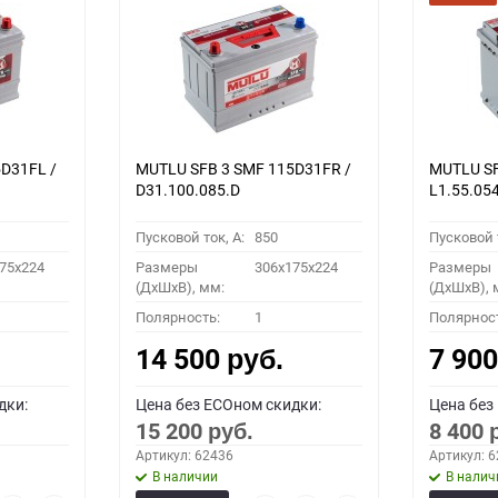
D31FL /
MUTLU SFB 3 SMF 115D31FR /
MUTLU SF
D31.100.085.D
L1.55.05
Пусковой ток, A:
850
Пусковой т
75x224
Размеры
306x175x224
Размеры
(ДхШхВ), мм:
(ДхШхВ), 
Полярность:
1
Полярнос
14 500
7 90
руб.
дки:
Цена без ECOном скидки:
Цена без
15 200
8 400
руб.
Артикул: 62436
Артикул: 
В наличии
В налич