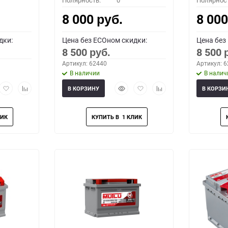
Полярность:
0
Полярнос
8 000
8 00
руб.
дки:
Цена без ECOном скидки:
Цена без
8 500
8 500
руб.
Артикул: 62440
Артикул: 
В наличии
В налич
рый
Добавить
Добавить
Быстрый
Добавить
Добавить
В КОРЗИНУ
В КОРЗИ
мотр
в
к
просмотр
в
к
избранное
сравнению
избранное
сравнению