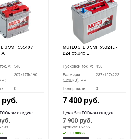
60
90
150
B 3 SMF 55540 /
MUTLU SFB 3 SMF 55B24L /
4.A
B24.55.045.E
ок, A:
540
Пусковой ток, A:
450
207x175x190
Размеры
237x127x222
мм:
(ДхШхВ), мм:
ть:
0
Полярность:
0
0
7 400
руб.
руб.
 ECOном скидки:
Цена без ECOном скидки:
7 900
руб.
руб.
62483
Артикул: 62456
ии
В наличии