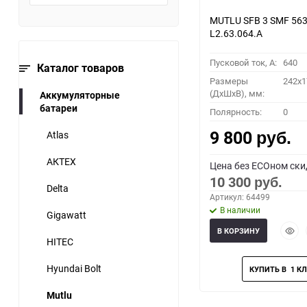
MUTLU SFB 3 SMF 563
L2.63.064.А
Пусковой ток, A:
640
Каталог товаров
Размеры
242x1
(ДхШхВ), мм:
Аккумуляторные
батареи
Полярность:
0
9 800
Atlas
руб.
АКТЕХ
Цена без ECOном ски
10 300
руб.
Delta
Артикул: 64499
В наличии
Gigawatt
Быст
В КОРЗИНУ
прос
HITEC
Hyundai Bolt
Mutlu