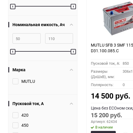
Номинальная емкость, Ач
MUTLU SFB 3 SMF 115
D31.100.085.C
Пусковой ток, A:
850
Марка
Размеры
306x1
(ДхШхВ), мм:
MUTLU
Полярность:
0
14 500
руб.
Пусковой ток, A
Цена без ECOном ски
15 200
420
руб.
Артикул: 62434
450
В наличии