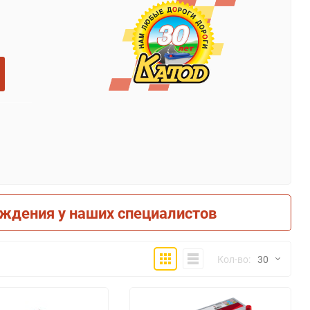
рждения у наших специалистов
Плитка
Компактно
Кол-во:
30
30