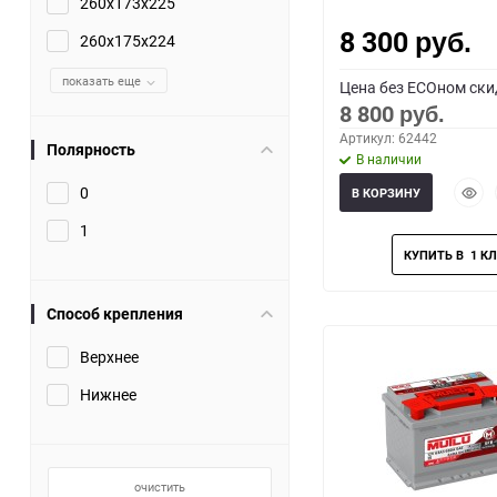
260x173x225
8 300
260x175x224
руб.
показать еще
Цена без ECOном ски
8 800
руб.
Артикул: 62442
Полярность
В наличии
Быст
0
В КОРЗИНУ
прос
1
Способ крепления
Верхнее
Нижнее
очистить