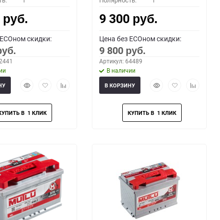
ть:
1
Полярность:
1
0
9 300
руб.
руб.
 ECOном скидки:
Цена без ECOном скидки:
9 800
руб.
руб.
62441
Артикул: 64489
ии
В наличии
Быстрый
Добавить
Добавить
Быстрый
Добавить
Добавить
НУ
В КОРЗИНУ
просмотр
в
к
просмотр
в
к
избранное
сравнению
избранное
сравнени