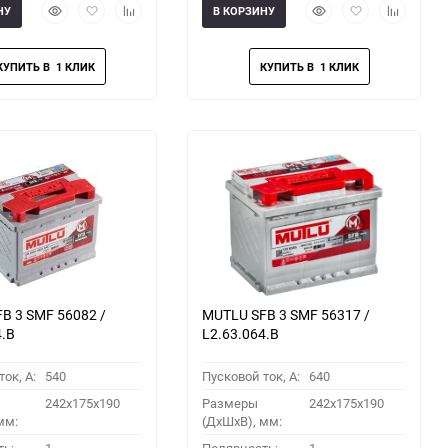
Быстрый
Добавить
Добавить
Быстрый
Добавить
Добавить
НУ
В КОРЗИНУ
просмотр
в
к
просмотр
в
к
избранное
сравнению
избранное
сравнени
B 3 SMF 56082 /
MUTLU SFB 3 SMF 56317 /
4.B
L2.63.064.B
ок, A:
540
Пусковой ток, A:
640
242x175x190
Размеры
242x175x190
мм:
(ДхШхВ), мм: