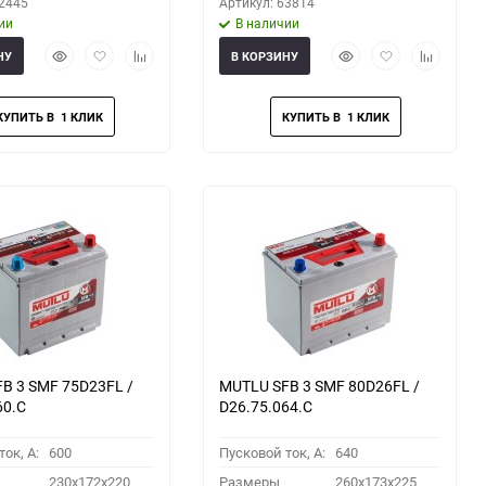
62445
Артикул: 63814
ии
В наличии
Быстрый
Добавить
Добавить
Быстрый
Добавить
Добавить
НУ
В КОРЗИНУ
просмотр
в
к
просмотр
в
к
избранное
сравнению
избранное
сравнени
B 3 SMF 75D23FL /
MUTLU SFB 3 SMF 80D26FL /
60.C
D26.75.064.C
ок, A:
600
Пусковой ток, A:
640
230x172x220
Размеры
260x173x225