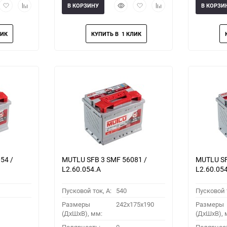
рый
Добавить
Добавить
Быстрый
Добавить
Добавить
В КОРЗИНУ
В КОРЗИ
мотр
в
к
просмотр
в
к
избранное
сравнению
избранное
сравнению
54 /
MUTLU SFB 3 SMF 56081 /
MUTLU SF
L2.60.054.A
L2.60.05
Пусковой ток, A:
540
Пусковой т
Размеры
242x175x190
Размеры
(ДхШхВ), мм:
(ДхШхВ), 