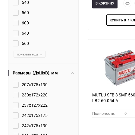
Быст
540
В КОРЗИНУ
прос
560
600
640
660
показать еще
Размеры (ДхШхВ), мм
207x175x190
230x172x220
MUTLU SFB 3 SMF 560
LB2.60.054.A
237x127x222
Полярность:
0
242x175x175
242x175x190