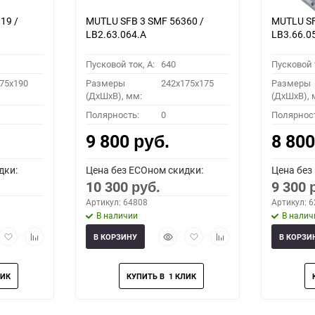
19 /
MUTLU SFB 3 SMF 56360 /
MUTLU SF
LB2.63.064.A
LB3.66.0
Пусковой ток, A:
640
Пусковой т
75x190
Размеры
242x175x175
Размеры
(ДхШхВ), мм:
(ДхШхВ), 
Полярность:
0
Полярнос
9 800
8 80
руб.
дки:
Цена без ECOном скидки:
Цена без
10 300
9 300
руб.
Артикул: 64808
Артикул: 
В наличии
В налич
рый
Добавить
Добавить
Быстрый
Добавить
Добавить
В КОРЗИНУ
В КОРЗИ
мотр
в
к
просмотр
в
к
избранное
сравнению
избранное
сравнению