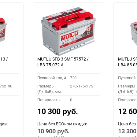
13 /
MUTLU SFB 3 SMF 57572 /
MUTLU SF
LB3.75.072.A
LB4.85.0
Пусковой ток, A:
720
Пусковой т
75x190
Размеры
278x175x175
Размеры
(ДхШхВ), мм:
(ДхШхВ), 
Полярность:
0
Полярнос
10 300
12 6
руб.
дки:
Цена без ECOном скидки:
Цена без
10 900
13 30
руб.