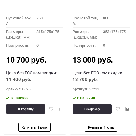
Пусковой ток,
750
Пусковой ток,
800
A:
A:
Размеры
315x175x175
Размеры
353x175x175
(ДхШхВ), мм:
(ДхШхВ), мм:
Полярность:
0
Полярность:
0
10 700
13 000
руб.
руб.
Цена без ECOном скидки:
Цена без ECOном скидки:
11 400
13 700
руб.
руб.
Артикул: 66953
Артикул: 67222
В наличии
В наличии
Добавить
Добавить
Добавить
Доба
В корзину
В корзину
в
к
в
к
избранное
сравнению
избранное
сравн