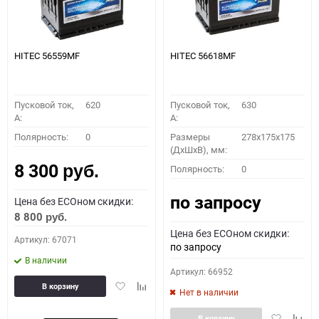
HITEC 56559MF
HITEC 56618MF
Пусковой ток,
620
Пусковой ток,
630
A:
A:
Полярность:
0
Размеры
278x175x175
(ДхШхВ), мм:
8 300
Полярность:
0
руб.
по запросу
Цена без ECOном скидки:
8 800
руб.
Цена без ECOном скидки:
Артикул: 67071
по запросу
В наличии
Артикул: 66952
Добавить
Добавить
В корзину
Нет в наличии
в
к
избранное
сравнению
Добавить
Доба
В корзину