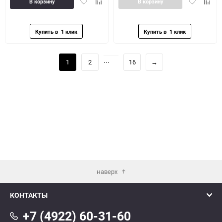
Добавить
Добавить
Добавить
Доба
В корзину
В корзину
в
к
в
к
избранное
сравнению
избранное
сравн
...
1
2
16
→
наверх
КОНТАКТЫ
+7 (4922) 60-31-60