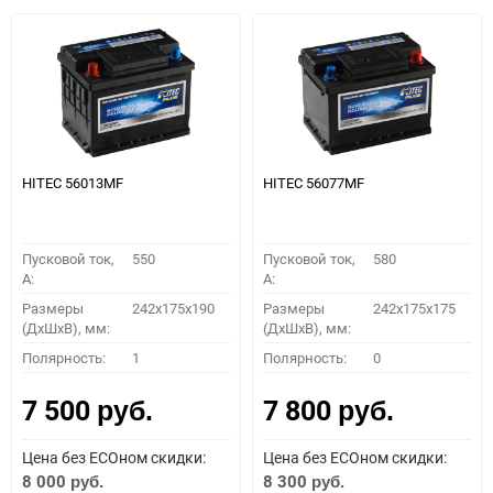
HITEC 56013MF
HITEC 56077MF
Пусковой ток,
550
Пусковой ток,
580
A:
A:
Размеры
242x175x190
Размеры
242x175x175
(ДхШхВ), мм:
(ДхШхВ), мм:
Полярность:
1
Полярность:
0
7 500
7 800
руб.
руб.
Цена без ECOном скидки:
Цена без ECOном скидки:
8 000
8 300
руб.
руб.