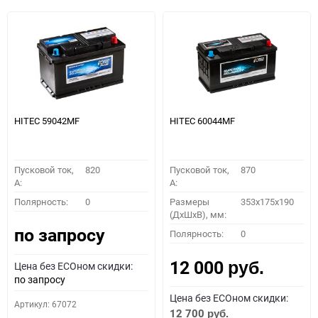
HITEC 59042MF
HITEC 60044MF
Пусковой ток,
820
Пусковой ток,
870
A:
A:
Полярность:
0
Размеры
353x175x190
(ДхШхВ), мм:
по запросу
Полярность:
0
12 000
Цена без ECOном скидки:
руб.
по запросу
Цена без ECOном скидки:
Артикул: 67072
12 700
руб.