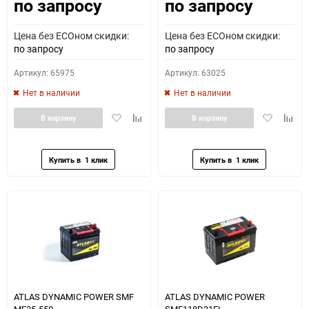
по запросу
по запросу
Как определить полярность?
Цена без ECOном скидки:
Цена без ECOном скидки:
0 - обратная
1 - прямая
3 - обратная
4 - прямая
по запросу
по запросу
Артикул: 65975
Артикул: 63025
Нет в наличии
Нет в наличии
Добавить
Добавить
Добавить
Доба
В корзину
В корзину
в
к
в
к
избранное
сравнению
избранное
сравн
ATLAS DYNAMIC POWER SMF
ATLAS DYNAMIC POWER