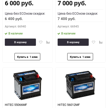
6 000
7 000
руб.
руб.
Цена без ECOном скидки:
Цена без ECOном скидки:
6 400
7 400
руб.
руб.
Артикул: 66940
Артикул: 66945
В наличии
В наличии
Добавить
Добавить
Добавить
Доба
В корзину
В корзину
в
к
в
к
избранное
сравнению
избранное
сравн
HITEC 55066MF
HITEC 56012MF