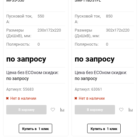
MF35-550
SMF118D31FL
Пусковой ток,
550
Пусковой ток,
850
A:
A:
Размеры
230x172x220
Размеры
302x172x220
(ДхШхВ), мм:
(ДхШхВ), мм:
Полярность:
0
Полярность:
0
по запросу
по запросу
Цена без ECOном скидки:
Цена без ECOном скидки:
по запросу
по запросу
Артикул: 55683
Артикул: 63061
Нет в наличии
Нет в наличии
Добавить
Добавить
Добавить
Доба
В корзину
В корзину
в
к
в
к
избранное
сравнению
избранное
сравн