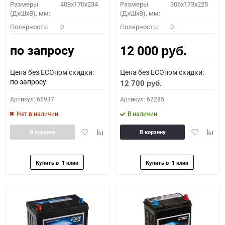
Размеры
409x170x234
Размеры
306x173x225
(ДхШхВ), мм:
(ДхШхВ), мм:
Полярность:
0
Полярность:
0
по запросу
12 000
руб.
Цена без ECOном скидки:
Цена без ECOном скидки:
по запросу
12 700
руб.
Артикул: 66937
Артикул: 67285
Нет в наличии
В наличии
Добавить
Добавить
Добавить
Доба
В корзину
В корзину
в
к
в
к
избранное
сравнению
избранное
сравн