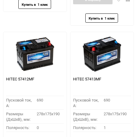
в
к
избранное
сравн
HITEC 57412MF
HITEC 57413MF
Пусковой ток,
690
Пусковой ток,
690
A:
A:
Размеры
278x175x190
Размеры
278x175x190
(ДхШхВ), мм:
(ДхШхВ), мм:
Полярность:
0
Полярность:
1