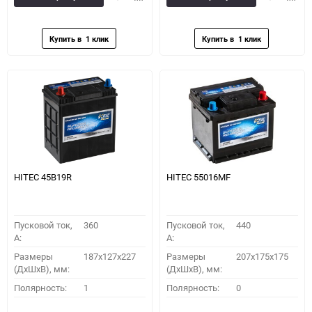
в
к
в
к
избранное
сравнению
избранное
сравн
HITEC 45B19R
HITEC 55016MF
Пусковой ток,
360
Пусковой ток,
440
A:
A:
Размеры
187x127x227
Размеры
207x175x175
(ДхШхВ), мм:
(ДхШхВ), мм:
Полярность:
1
Полярность:
0