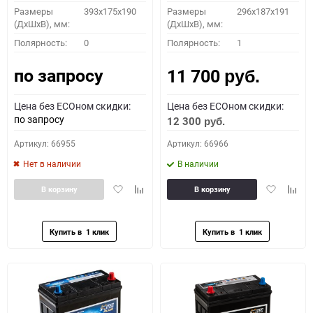
Размеры
393x175x190
Размеры
296х187х191
(ДхШхВ), мм:
(ДхШхВ), мм:
Полярность:
0
Полярность:
1
по запросу
11 700
руб.
Цена без ECOном скидки:
Цена без ECOном скидки:
по запросу
12 300
руб.
Артикул: 66955
Артикул: 66966
Нет в наличии
В наличии
Добавить
Добавить
Добавить
Доба
В корзину
В корзину
в
к
в
к
избранное
сравнению
избранное
сравн