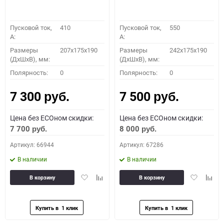
Пусковой ток,
410
Пусковой ток,
550
A:
A:
Размеры
207x175x190
Размеры
242x175x190
(ДхШхВ), мм:
(ДхШхВ), мм:
Полярность:
0
Полярность:
0
7 300
7 500
руб.
руб.
Цена без ECOном скидки:
Цена без ECOном скидки:
7 700
8 000
руб.
руб.
Артикул: 66944
Артикул: 67286
В наличии
В наличии
Добавить
Добавить
Добавить
Доба
В корзину
В корзину
в
к
в
к
избранное
сравнению
избранное
сравн