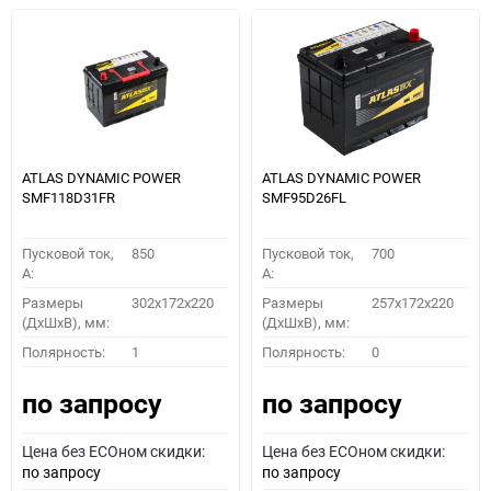
ATLAS DYNAMIC POWER
ATLAS DYNAMIC POWER
SMF118D31FR
SMF95D26FL
Пусковой ток,
850
Пусковой ток,
700
A:
A:
Размеры
302x172x220
Размеры
257x172x220
(ДхШхВ), мм:
(ДхШхВ), мм:
Полярность:
1
Полярность:
0
по запросу
по запросу
Цена без ECOном скидки:
Цена без ECOном скидки:
по запросу
по запросу