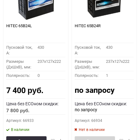
HITEC 65B24L
HITEC 65B24R
Пусковой ток,
430
Пусковой ток,
430
A:
A:
Размеры
237x127x222
Размеры
237x127x222
(ДхШхВ), мм:
(ДхШхВ), мм:
Полярность:
0
Полярность:
1
по запросу
7 400
руб.
Цена без ECOном скидки:
Цена без ECOном скидки:
по запросу
7 800
руб.
Артикул: 66933
Артикул: 66934
В наличии
Нет в наличии