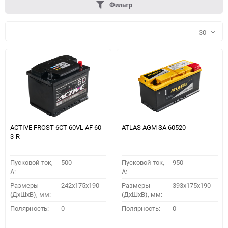
Фильтр
30
30
60
90
150
ACTIVE FROST 6СТ-60VL АF 60-
ATLAS AGM SA 60520
3-R
Пусковой ток,
500
Пусковой ток,
950
A:
A:
Размеры
242x175x190
Размеры
393x175x190
(ДхШхВ), мм:
(ДхШхВ), мм:
ПОДОБРАТЬ
Полярность:
0
Полярность:
0