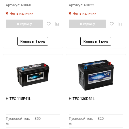
Артикул: 63060
Артикул: 63022
Нет в наличии
Нет в наличии
Добавить
Добавить
Добавить
Доба
В корзину
В корзину
в
к
в
к
избранное
сравнению
избранное
сравн
HITEC 115E41L
HITEC 130D31L
Пусковой ток,
850
Пусковой ток,
820
A:
A: