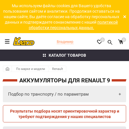
Мы используем файлы cookies для Вашего удобства
пользования сайтом и аналитики. Продолжая оставаться на
нашем сайте, Вы даёте согласие на обработку персональных
данных и подтверждаете ознакомление с нашей
политикой
обработки персональных данных.
0
0
Владимир
КАТАЛОГ ТОВАРОВ
По марке и модели
Renault
АККУМУЛЯТОРЫ ДЛЯ RENAULT 9
Подбор по транспорту / по параметрам
Результаты подбора носят ориентировочной характер и
ПО ПАРАМЕТРАМ
ПО ТРАНСПОРТУ
требуют подтверждения у наших специалистов