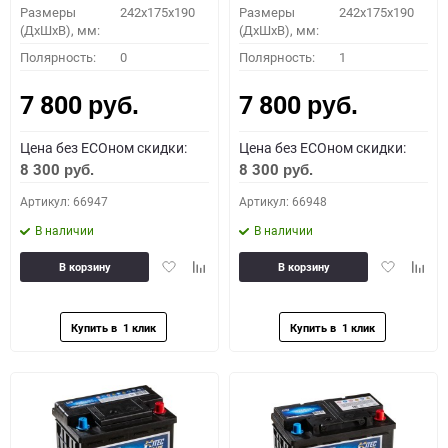
Размеры
242x175x190
Размеры
242x175x190
(ДхШхВ), мм:
(ДхШхВ), мм:
Полярность:
0
Полярность:
1
7 800
7 800
руб.
руб.
Цена без ECOном скидки:
Цена без ECOном скидки:
8 300
8 300
руб.
руб.
Артикул: 66947
Артикул: 66948
В наличии
В наличии
Добавить
Добавить
Добавить
Доба
В корзину
В корзину
в
к
в
к
избранное
сравнению
избранное
сравн