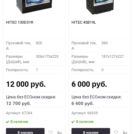
HITEC 130D31R
HITEC 45B19L
Пусковой ток,
820
Пусковой ток,
360
A:
A:
Размеры
306x173x225
Размеры
187x127x227
(ДхШхВ), мм:
(ДхШхВ), мм:
Полярность:
1
Полярность:
0
12 000
6 000
руб.
руб.
Цена без ECOном скидки:
Цена без ECOном скидки:
12 700
6 400
руб.
руб.
Артикул: 67284
Артикул: 66939
В наличии
В наличии
Добавить
Добавить
Добавить
Доба
В корзину
В корзину