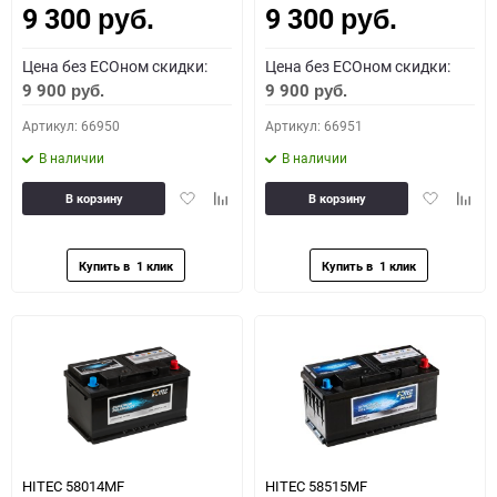
9 300
9 300
руб.
руб.
Цена без ECOном скидки:
Цена без ECOном скидки:
9 900
9 900
руб.
руб.
Артикул: 66950
Артикул: 66951
В наличии
В наличии
Добавить
Добавить
Добавить
Доба
В корзину
В корзину
в
к
в
к
избранное
сравнению
избранное
сравн
HITEC 58014MF
HITEC 58515MF