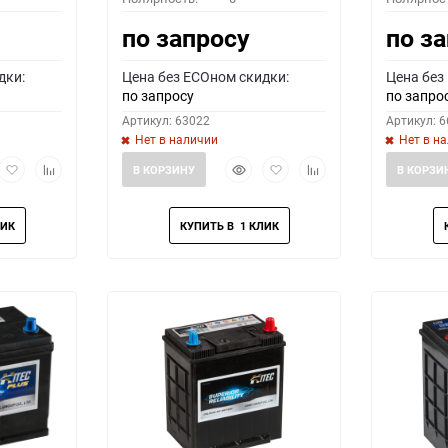
по запросу
по з
дки:
Цена без ECOном скидки:
Цена без
по запросу
по запро
Артикул: 63022
Артикул: 
Нет в наличии
Нет в н
рый
Добавить
Добавить
Быстрый
Добавить
Добавить
В КОРЗИНУ
В КОРЗИ
мотр
в
к
просмотр
в
к
избранное
сравнению
избранное
сравнению