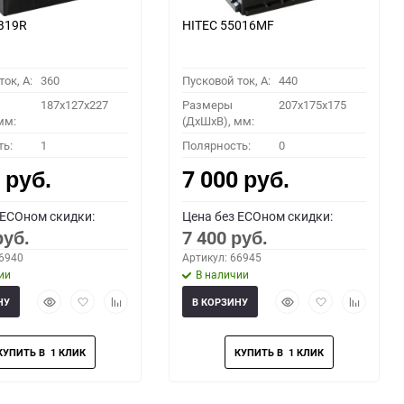
B19R
HITEC 55016MF
ок, A:
360
Пусковой ток, A:
440
187x127x227
Размеры
207x175x175
мм:
(ДхШхВ), мм:
ть:
1
Полярность:
0
0
7 000
руб.
руб.
 ECOном скидки:
Цена без ECOном скидки:
7 400
руб.
руб.
66940
Артикул: 66945
ии
В наличии
Быстрый
Добавить
Добавить
Быстрый
Добавить
Добавить
НУ
В КОРЗИНУ
просмотр
в
к
просмотр
в
к
избранное
сравнению
избранное
сравнени