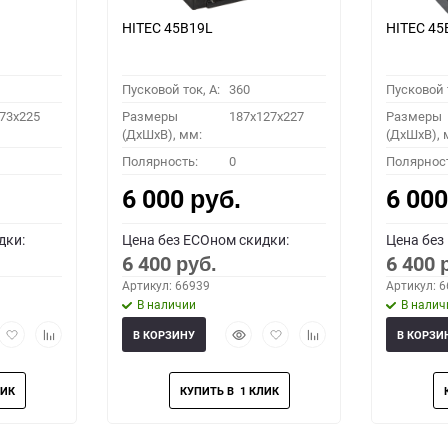
HITEC 45B19L
HITEC 45
Пусковой ток, A:
360
Пусковой т
73x225
Размеры
187x127x227
Размеры
(ДхШхВ), мм:
(ДхШхВ), 
Полярность:
0
Полярнос
6 000
6 00
руб.
дки:
Цена без ECOном скидки:
Цена без
6 400
6 400
руб.
Артикул: 66939
Артикул: 
В наличии
В налич
рый
Добавить
Добавить
Быстрый
Добавить
Добавить
В КОРЗИНУ
В КОРЗИ
мотр
в
к
просмотр
в
к
избранное
сравнению
избранное
сравнению