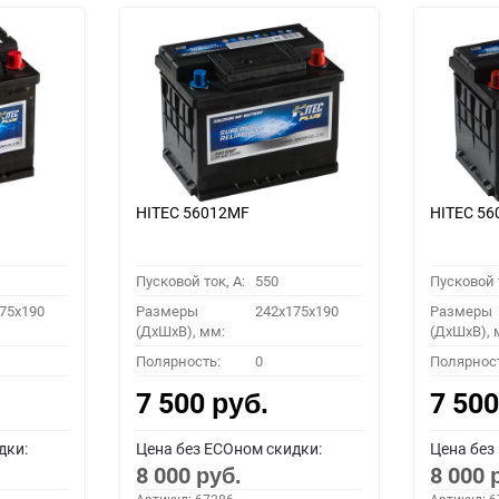
HITEC 56012MF
HITEC 5
Пусковой ток, A:
550
Пусковой т
75x190
Размеры
242x175x190
Размеры
(ДхШхВ), мм:
(ДхШхВ), 
Полярность:
0
Полярнос
7 500
7 50
руб.
дки:
Цена без ECOном скидки:
Цена без
8 000
8 000
руб.