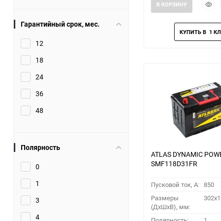
Быст
В КОРЗИНУ
прос
Гарантийный срок, мес.
12
18
24
36
48
Полярность
ATLAS DYNAMIC POW
SMF118D31FR
0
1
Пусковой ток, A:
850
Размеры
302x1
3
(ДхШхВ), мм:
4
Полярность:
1