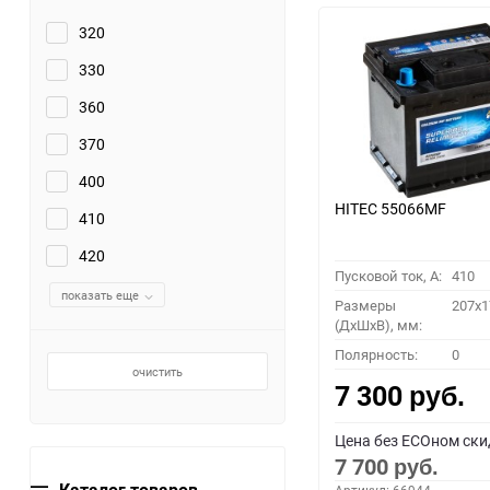
320
330
360
370
400
HITEC 55066MF
410
420
Пусковой ток, A:
410
показать еще
Размеры
207x1
(ДхШхВ), мм:
Полярность:
0
очистить
7 300
руб.
Цена без ECOном ски
7 700
руб.