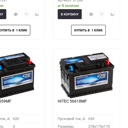
67287
Артикул: 67288
ии
В наличии
Быстрый
Добавить
Добавить
Быстрый
Добавить
Добавить
НУ
В КОРЗИНУ
просмотр
в
к
просмотр
в
к
избранное
сравнению
избранное
сравнени
6559MF
HITEC 56618MF
ок, A:
620
Пусковой ток, A:
630
ть:
0
Размеры
278x175x175