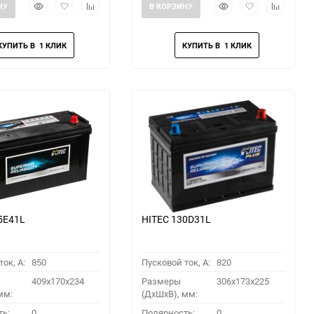
Быстрый
Добавить
Добавить
Быстрый
Добавить
Добавить
НУ
В КОРЗИНУ
просмотр
в
к
просмотр
в
к
избранное
сравнению
избранное
сравнени
5E41L
HITEC 130D31L
ок, A:
850
Пусковой ток, A:
820
409x170x234
Размеры
306x173x225
мм:
(ДхШхВ), мм:
ть:
0
Полярность:
0