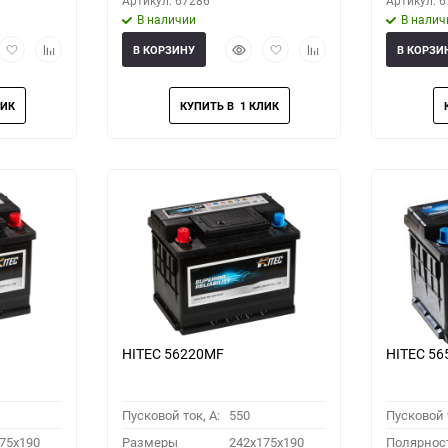
Артикул: 67286
Артикул: 
В наличии
В налич
рый
Добавить
Добавить
Быстрый
Добавить
Добавить
В КОРЗИНУ
В КОРЗИ
мотр
в
к
просмотр
в
к
избранное
сравнению
избранное
сравнению
HITEC 56220MF
HITEC 5
Пусковой ток, A:
550
Пусковой т
75x190
Размеры
242x175x190
Полярнос