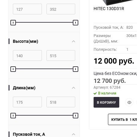
HITEC 130D31R
Пусковой ток, A:
820
Размеры
306x1
Высота(мм)
(ДхШхВ), мм:
Полярность:
1
12 000
руб.
Цена без ECOном ски
12 700
руб.
Длина(мм)
Артикул: 67284
В наличии
Быст
В КОРЗИНУ
прос
Пусковой ток, A