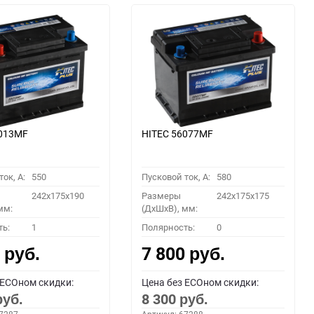
6013MF
HITEC 56077MF
ок, A:
550
Пусковой ток, A:
580
242x175x190
Размеры
242x175x175
мм:
(ДхШхВ), мм:
ть:
1
Полярность:
0
0
7 800
руб.
руб.
 ECOном скидки:
Цена без ECOном скидки:
8 300
руб.
руб.