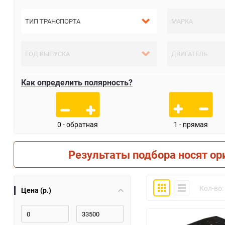
Как определить полярность?
0 - обратная
1 - прямая
Результаты подбора носят ор
Плитка
Компактно
Кол-во:
Цена (р.)
30