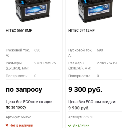
HITEC 56618MF
HITEC 57412MF
Пусковой ток,
630
Пусковой ток,
690
A:
A:
Размеры
278x175x175
Размеры
278x175x190
(ДхШхВ), мм:
(ДхШхВ), мм:
Полярность:
0
Полярность:
0
по запросу
9 300
руб.
Цена без ECOном скидки:
Цена без ECOном скидки:
по запросу
9 900
руб.
Артикул: 66952
Артикул: 66950
Нет в наличии
В наличии