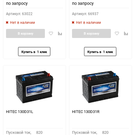
по запросу
по запросу
Артикул: 63022
Артикул: 66937
Нет в наличии
Нет в наличии
Добавить
Добавить
Добавить
Доба
В корзину
В корзину
в
к
в
к
избранное
сравнению
избранное
сравн
HITEC 130D31L
HITEC 130D31R
Пусковой ток,
820
Пусковой ток,
820