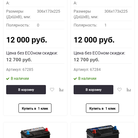
A:
A:
Размеры
306x173x225
Размеры
306x173x225
(ДхШхВ), мм:
(ДхШхВ), мм:
Полярность:
0
Полярность:
1
12 000
12 000
руб.
руб.
Цена без ECOном скидки:
Цена без ECOном скидки:
12 700
12 700
руб.
руб.
Артикул: 67285
Артикул: 67284
В наличии
В наличии
Добавить
Добавить
Добавить
Доба
В корзину
В корзину
в
к
в
к
избранное
сравнению
избранное
сравн