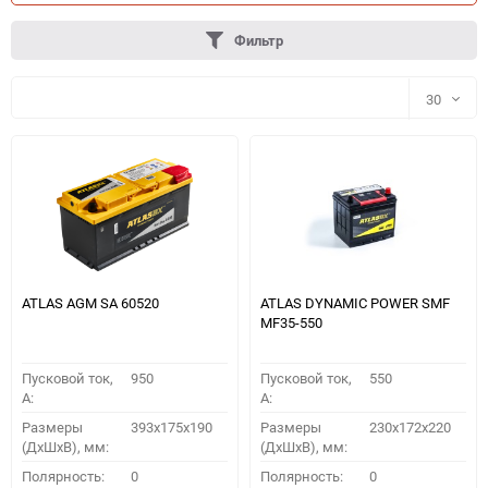
Фильтр
30
30
60
90
150
ATLAS AGM SA 60520
ATLAS DYNAMIC POWER SMF
MF35-550
Пусковой ток,
950
Пусковой ток,
550
A:
A:
Размеры
393x175x190
Размеры
230x172x220
(ДхШхВ), мм:
(ДхШхВ), мм:
ПОДОБРАТЬ
Полярность:
0
Полярность:
0