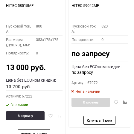
HITEC 58515MF
HITEC 59042MF
Пусковой ток,
800
Пусковой ток,
820
A:
A:
Размеры
353x175x175
Полярность:
0
(ДхШхВ), мм:
по запросу
Полярность:
0
13 000
Цена без ECOном скидки:
руб.
по запросу
Цена без ECOном скидки:
Артикул: 67072
13 700
руб.
Нет в наличии
Артикул: 67222
Добавить
Доба
В корзину
В наличии
в
к
избранное
сравн
Добавить
Добавить
В корзину
в
к
избранное
сравнению