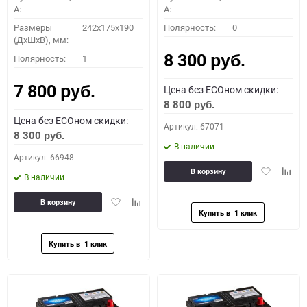
A:
A:
Размеры
242x175x190
Полярность:
0
(ДхШхВ), мм:
8 300
Полярность:
1
руб.
7 800
Цена без ECOном скидки:
руб.
8 800
руб.
Цена без ECOном скидки:
Артикул: 67071
8 300
руб.
В наличии
Артикул: 66948
Добавить
Доба
В корзину
В наличии
в
к
избранное
сравн
Добавить
Добавить
В корзину
в
к
избранное
сравнению