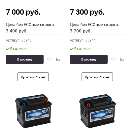
7 000
7 300
руб.
руб.
Цена без ECOном скидки:
Цена без ECOном скидки:
7 400
7 700
руб.
руб.
Артикул: 66945
Артикул: 66944
В наличии
В наличии
Добавить
Добавить
Добавить
Доба
В корзину
В корзину
в
к
в
к
избранное
сравнению
избранное
сравн