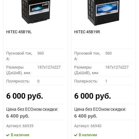
HITEC 45B19L
HITEC 45B19R
Пусковой ток,
360
Пусковой ток,
360
A:
A:
Размеры
187x127x227
Размеры
187x127x227
(ДхШхВ), мм:
(ДхШхВ), мм:
Полярность:
0
Полярность:
1
6 000
6 000
руб.
руб.
Цена без ECOном скидки:
Цена без ECOном скидки:
6 400
6 400
руб.
руб.
Артикул: 66939
Артикул: 66940
В наличии
В наличии