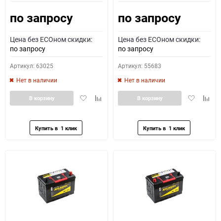
по запросу
по запросу
Как определить полярность?
Цена без ECOном скидки:
Цена без ECOном скидки:
0 - обратная
1 - прямая
3 - обратная
4 - прямая
по запросу
по запросу
Артикул: 63025
Артикул: 55683
Нет в наличии
Нет в наличии
Добавить
Добавить
Добавить
Доба
В корзину
В корзину
в
к
в
к
избранное
сравнению
избранное
сравн