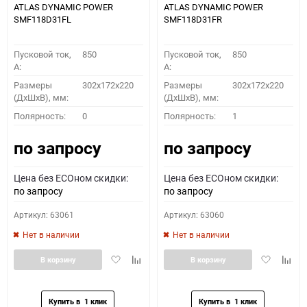
ATLAS DYNAMIC POWER
ATLAS DYNAMIC POWER
SMF118D31FL
SMF118D31FR
Пусковой ток,
850
Пусковой ток,
850
A:
A:
Размеры
302x172x220
Размеры
302x172x220
(ДхШхВ), мм:
(ДхШхВ), мм:
Полярность:
0
Полярность:
1
по запросу
по запросу
Цена без ECOном скидки:
Цена без ECOном скидки:
по запросу
по запросу
Артикул: 63061
Артикул: 63060
Нет в наличии
Нет в наличии
Добавить
Добавить
Добавить
Доба
В корзину
В корзину
в
к
в
к
избранное
сравнению
избранное
сравн