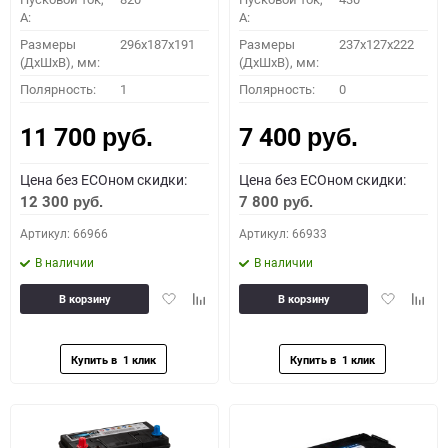
A:
A:
Размеры
296х187х191
Размеры
237x127x222
(ДхШхВ), мм:
(ДхШхВ), мм:
Полярность:
1
Полярность:
0
11 700
7 400
руб.
руб.
Цена без ECOном скидки:
Цена без ECOном скидки:
12 300
7 800
руб.
руб.
Артикул: 66966
Артикул: 66933
В наличии
В наличии
Добавить
Добавить
Добавить
Доба
В корзину
В корзину
в
к
в
к
избранное
сравнению
избранное
сравн