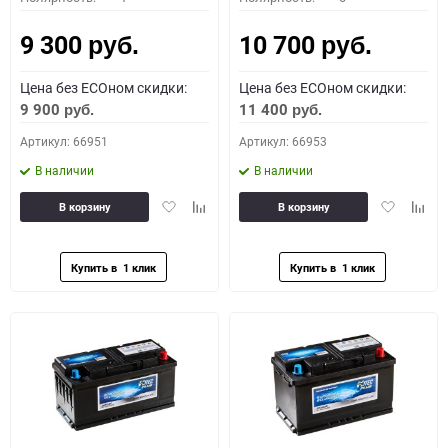
9 300
10 700
руб.
руб.
Цена без ECOном скидки:
Цена без ECOном скидки:
9 900
11 400
руб.
руб.
Артикул: 66951
Артикул: 66953
В наличии
В наличии
Добавить
Добавить
Добавить
Доба
В корзину
В корзину
в
к
в
к
избранное
сравнению
избранное
сравн