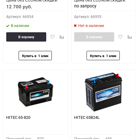
по запросу
12 700
руб.
Артикул: 66954
Артикул: 66955
В наличии
Нет в наличии
Добавить
Добавить
Добавить
Доба
В корзину
В корзину
в
к
в
к
избранное
сравнению
избранное
сравн
HITEC 65-820
HITEC 65B24L
Пусковой ток,
820
Пусковой ток,
430