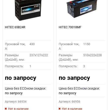
HITEC 65B24R
HITEC 70018MF
Пусковой ток,
430
Пусковой ток,
1150
A:
A:
Размеры
237x127x222
Размеры
510x222x228
(ДхШхВ), мм:
(ДхШхВ), мм:
Полярность:
1
Полярность:
3
по запросу
по запросу
Цена без ECOном скидки:
Цена без ECOном скидки:
по запросу
по запросу
Артикул: 66934
Артикул: 66956
Нет в наличии
Нет в наличии