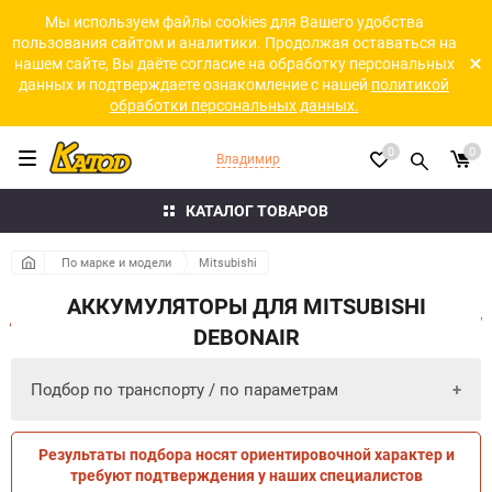
Мы используем файлы cookies для Вашего удобства
пользования сайтом и аналитики. Продолжая оставаться на
нашем сайте, Вы даёте согласие на обработку персональных
данных и подтверждаете ознакомление с нашей
политикой
обработки персональных данных.
0
0
Владимир
КАТАЛОГ ТОВАРОВ
По марке и модели
Mitsubishi
АККУМУЛЯТОРЫ ДЛЯ MITSUBISHI
DEBONAIR
Подбор по транспорту / по параметрам
Результаты подбора носят ориентировочной характер и
ПО ПАРАМЕТРАМ
ПО ТРАНСПОРТУ
требуют подтверждения у наших специалистов