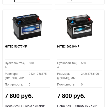
HITEC 56077MF
HITEC 56219MF
Пусковой ток,
580
Пусковой ток,
550
A:
A:
Размеры
242x175x175
Размеры
242x175x190
(ДхШхВ), мм:
(ДхШхВ), мм:
Полярность:
0
Полярность:
0
7 800
7 800
руб.
руб.
Цена без ECOном скидки:
Цена без ECOном скидки: