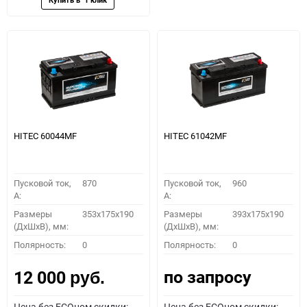
HITEC 60044MF
HITEC 61042MF
Пусковой ток,
870
Пусковой ток,
960
A:
A:
Размеры
353x175x190
Размеры
393x175x190
(ДхШхВ), мм:
(ДхШхВ), мм:
Полярность:
0
Полярность:
0
по запросу
12 000
руб.
Цена без ECOном скидки:
Цена без ECOном скидки: