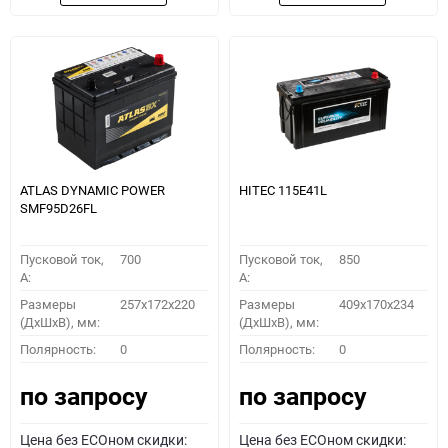
ATLAS DYNAMIC POWER
HITEC 115E41L
SMF95D26FL
Пусковой ток,
700
Пусковой ток,
850
A:
A:
Размеры
257x172x220
Размеры
409x170x234
(ДхШхВ), мм:
(ДхШхВ), мм:
Полярность:
0
Полярность:
0
по запросу
по запросу
Цена без ECOном скидки:
Цена без ECOном скидки: