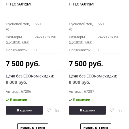
HITEC 56012MF
HITEC 56013MF
Пусковой ток,
550
Пусковой ток,
550
A:
A:
Размеры
242x175x190
Размеры
242x175x190
(ДхШхВ), мм:
(ДхШхВ), мм:
Полярность:
0
Полярность:
1
7 500
7 500
руб.
руб.
Цена без ECOном скидки:
Цена без ECOном скидки:
8 000
8 000
руб.
руб.
Артикул: 67286
Артикул: 67287
В наличии
В наличии
Добавить
Добавить
Добавить
Доба
В корзину
В корзину
в
к
в
к
избранное
сравнению
избранное
сравн