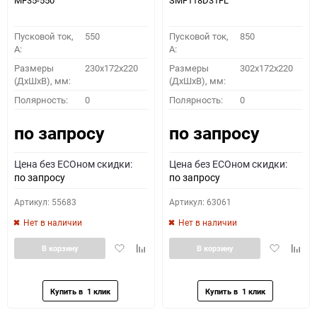
MF35-550
SMF118D31FL
Пусковой ток,
550
Пусковой ток,
850
A:
A:
Размеры
230x172x220
Размеры
302x172x220
(ДхШхВ), мм:
(ДхШхВ), мм:
Полярность:
0
Полярность:
0
по запросу
по запросу
Цена без ECOном скидки:
Цена без ECOном скидки:
по запросу
по запросу
Артикул: 55683
Артикул: 63061
Нет в наличии
Нет в наличии
Добавить
Добавить
Добавить
Доба
В корзину
В корзину
в
к
в
к
избранное
сравнению
избранное
сравн