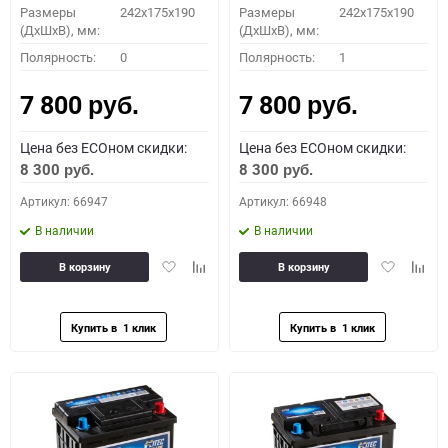
Размеры
242x175x190
Размеры
242x175x190
(ДхШхВ), мм:
(ДхШхВ), мм:
Полярность:
0
Полярность:
1
7 800
7 800
руб.
руб.
Цена без ECOном скидки:
Цена без ECOном скидки:
8 300
8 300
руб.
руб.
Артикул: 66947
Артикул: 66948
В наличии
В наличии
Добавить
Добавить
Добавить
Доба
В корзину
В корзину
в
к
в
к
избранное
сравнению
избранное
сравн