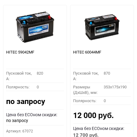
HITEC 59042MF
HITEC 60044MF
Пусковой ток,
820
Пусковой ток,
870
A:
A:
Полярность:
0
Размеры
353x175x190
(ДхШхВ), мм:
по запросу
Полярность:
0
12 000
Цена без ECOном скидки:
руб.
по запросу
Цена без ECOном скидки:
Артикул: 67072
12 700
руб.