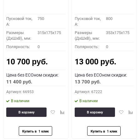
Пусковой ток,
750
Пусковой ток,
800
A:
A:
Размеры
315x175x175
Размеры
353x175x175
(ДхШхВ), мм:
(ДхШхВ), мм:
Полярность:
0
Полярность:
0
10 700
13 000
руб.
руб.
Цена без ECOном скидки:
Цена без ECOном скидки:
11 400
13 700
руб.
руб.
Артикул: 66953
Артикул: 67222
В наличии
В наличии
Добавить
Добавить
Добавить
Доба
В корзину
В корзину
в
к
в
к
избранное
сравнению
избранное
сравн