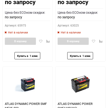
по запросу
по запросу
Как определить полярность?
Цена без ECOном скидки:
Цена без ECOном скидки:
0 - обратная
1 - прямая
3 - обратная
4 - прямая
по запросу
по запросу
Артикул: 65975
Артикул: 63025
Нет в наличии
Нет в наличии
Добавить
Добавить
Добавить
Доба
В корзину
В корзину
в
к
в
к
избранное
сравнению
избранное
сравн
ATLAS DYNAMIC POWER SMF
ATLAS DYNAMIC POWER