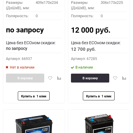
Размеры
409x170x234
Размеры
306x173x225
(ДхШхВ), мм:
(ДхШхВ), мм:
Полярность:
0
Полярность:
0
по запросу
12 000
руб.
Цена без ECOном скидки:
Цена без ECOном скидки:
по запросу
12 700
руб.
Артикул: 66937
Артикул: 67285
Нет в наличии
В наличии
Добавить
Добавить
Добавить
Доба
В корзину
В корзину
в
к
в
к
избранное
сравнению
избранное
сравн