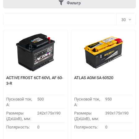
Фильтр
30
30
60
90
150
ACTIVE FROST 6СТ-60VL АF 60-
ATLAS AGM SA 60520
3-R
Пусковой ток,
500
Пусковой ток,
950
A:
A:
Размеры
242x175x190
Размеры
393x175x190
(ДхШхВ), мм:
(ДхШхВ), мм:
ПОДОБРАТЬ
Полярность:
0
Полярность:
0