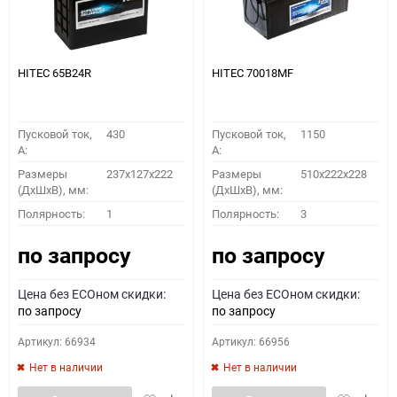
HITEC 65B24R
HITEC 70018MF
Пусковой ток,
430
Пусковой ток,
1150
A:
A:
Размеры
237x127x222
Размеры
510x222x228
(ДхШхВ), мм:
(ДхШхВ), мм:
Полярность:
1
Полярность:
3
по запросу
по запросу
Цена без ECOном скидки:
Цена без ECOном скидки:
по запросу
по запросу
Артикул: 66934
Артикул: 66956
Нет в наличии
Нет в наличии