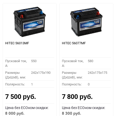
HITEC 56013MF
HITEC 56077MF
Пусковой ток,
550
Пусковой ток,
580
A:
A:
Размеры
242x175x190
Размеры
242x175x175
(ДхШхВ), мм:
(ДхШхВ), мм:
Полярность:
1
Полярность:
0
7 500
7 800
руб.
руб.
Цена без ECOном скидки:
Цена без ECOном скидки:
8 000
8 300
руб.
руб.