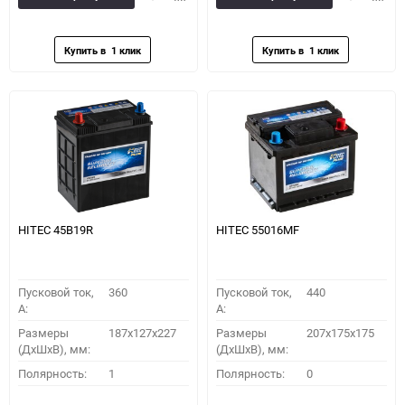
в
к
в
к
избранное
сравнению
избранное
сравн
HITEC 45B19R
HITEC 55016MF
Пусковой ток,
360
Пусковой ток,
440
A:
A:
Размеры
187x127x227
Размеры
207x175x175
(ДхШхВ), мм:
(ДхШхВ), мм:
Полярность:
1
Полярность:
0