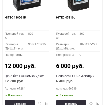
HITEC 130D31R
HITEC 45B19L
Пусковой ток,
820
Пусковой ток,
360
A:
A:
Размеры
306x173x225
Размеры
187x127x227
(ДхШхВ), мм:
(ДхШхВ), мм:
Полярность:
1
Полярность:
0
12 000
6 000
руб.
руб.
Цена без ECOном скидки:
Цена без ECOном скидки:
12 700
6 400
руб.
руб.
Артикул: 67284
Артикул: 66939
В наличии
В наличии
Добавить
Добавить
Добавить
Доба
В корзину
В корзину