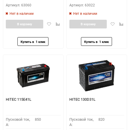
Артикул: 63060
Артикул: 63022
Нет в наличии
Нет в наличии
Добавить
Добавить
Добавить
Доба
В корзину
В корзину
в
к
в
к
избранное
сравнению
избранное
сравн
HITEC 115E41L
HITEC 130D31L
Пусковой ток,
850
Пусковой ток,
820
A:
A: