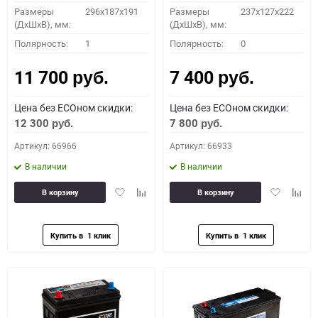
Размеры
296х187х191
Размеры
237x127x222
(ДхШхВ), мм:
(ДхШхВ), мм:
Полярность:
1
Полярность:
0
11 700
7 400
руб.
руб.
Цена без ECOном скидки:
Цена без ECOном скидки:
12 300
7 800
руб.
руб.
Артикул: 66966
Артикул: 66933
В наличии
В наличии
Добавить
Добавить
Добавить
Доба
В корзину
В корзину
в
к
в
к
избранное
сравнению
избранное
сравн