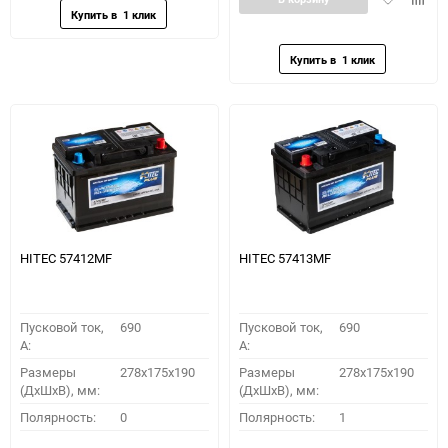
в
к
избранное
сравн
HITEC 57412MF
HITEC 57413MF
Пусковой ток,
690
Пусковой ток,
690
A:
A:
Размеры
278x175x190
Размеры
278x175x190
(ДхШхВ), мм:
(ДхШхВ), мм:
Полярность:
0
Полярность:
1