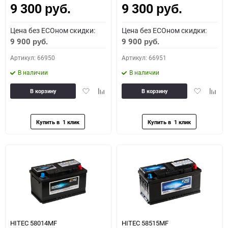
9 300
9 300
руб.
руб.
Цена без ECOном скидки:
Цена без ECOном скидки:
9 900
9 900
руб.
руб.
Артикул: 66950
Артикул: 66951
В наличии
В наличии
Добавить
Добавить
Добавить
Доба
В корзину
В корзину
в
к
в
к
избранное
сравнению
избранное
сравн
HITEC 58014MF
HITEC 58515MF