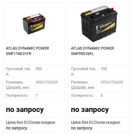
ATLAS DYNAMIC POWER
ATLAS DYNAMIC POWER
SMF118D31FR
SMF95D26FL
Пусковой ток,
850
Пусковой ток,
700
A:
A:
Размеры
302x172x220
Размеры
257x172x220
(ДхШхВ), мм:
(ДхШхВ), мм:
Полярность:
1
Полярность:
0
по запросу
по запросу
Цена без ECOном скидки:
Цена без ECOном скидки:
по запросу
по запросу