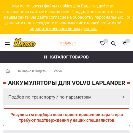
Мы используем файлы cookies для Вашего удобства
пользования сайтом и аналитики. Продолжая оставаться на
нашем сайте, Вы даёте согласие на обработку персональных
данных и подтверждаете ознакомление с нашей
политикой
обработки персональных данных.
0
0
Владимир
КАТАЛОГ ТОВАРОВ
По марке и модели
Volvo
АККУМУЛЯТОРЫ ДЛЯ VOLVO LAPLANDER
Подбор по транспорту / по параметрам
Результаты подбора носят ориентировочной характер и
ПО ПАРАМЕТРАМ
ПО ТРАНСПОРТУ
требуют подтверждения у наших специалистов