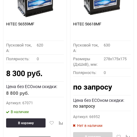
HITEC 56559MF
HITEC 56618MF
Пусковой ток,
620
Пусковой ток,
630
A:
A:
Полярность:
0
Размеры
278x175x175
(ДхШхВ), мм:
8 300
Полярность:
0
руб.
по запросу
Цена без ECOном скидки:
8 800
руб.
Цена без ECOном скидки:
Артикул: 67071
по запросу
В наличии
Артикул: 66952
Добавить
Добавить
В корзину
Нет в наличии
в
к
избранное
сравнению
Добавить
Доба
В корзину