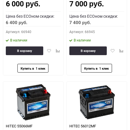
6 000
7 000
руб.
руб.
Цена без ECOном скидки:
Цена без ECOном скидки:
6 400
7 400
руб.
руб.
Артикул: 66940
Артикул: 66945
В наличии
В наличии
Добавить
Добавить
Добавить
Доба
В корзину
В корзину
в
к
в
к
избранное
сравнению
избранное
сравн
HITEC 55066MF
HITEC 56012MF