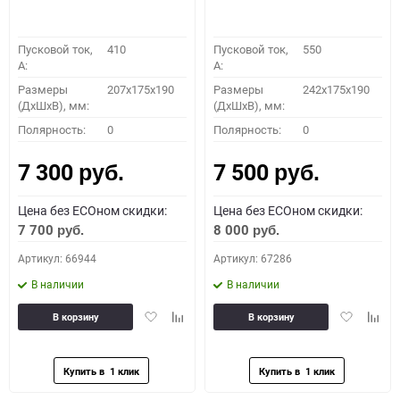
Пусковой ток,
410
Пусковой ток,
550
A:
A:
Размеры
207x175x190
Размеры
242x175x190
(ДхШхВ), мм:
(ДхШхВ), мм:
Полярность:
0
Полярность:
0
7 300
7 500
руб.
руб.
Цена без ECOном скидки:
Цена без ECOном скидки:
7 700
8 000
руб.
руб.
Артикул: 66944
Артикул: 67286
В наличии
В наличии
Добавить
Добавить
Добавить
Доба
В корзину
В корзину
в
к
в
к
избранное
сравнению
избранное
сравн