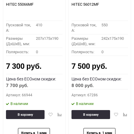
HITEC 55066MF
HITEC 56012MF
Пусковой ток,
410
Пусковой ток,
550
A:
A:
Размеры
207x175x190
Размеры
242x175x190
(ДхШхВ), мм:
(ДхШхВ), мм:
Полярность:
0
Полярность:
0
7 300
7 500
руб.
руб.
Цена без ECOном скидки:
Цена без ECOном скидки:
7 700
8 000
руб.
руб.
Артикул: 66944
Артикул: 67286
В наличии
В наличии
Добавить
Добавить
Добавить
Доба
В корзину
В корзину
в
к
в
к
избранное
сравнению
избранное
сравн