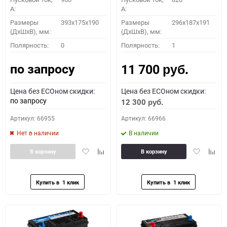
A:
A:
Размеры
393x175x190
Размеры
296х187х191
(ДхШхВ), мм:
(ДхШхВ), мм:
Полярность:
0
Полярность:
1
по запросу
11 700
руб.
Цена без ECOном скидки:
Цена без ECOном скидки:
по запросу
12 300
руб.
Артикул: 66955
Артикул: 66966
Нет в наличии
В наличии
Добавить
Добавить
Добавить
Доба
В корзину
В корзину
в
к
в
к
избранное
сравнению
избранное
сравн