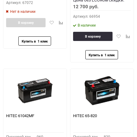
Артикул: 67072
12 700
руб.
Нет в наличии
Артикул: 66954
Добавить
Добавить
В корзину
В наличии
в
к
избранное
сравнению
Добавить
Доба
В корзину
в
к
избранное
сравн
HITEC 61042MF
HITEC 65-820
Пусковой ток,
960
Пусковой ток,
820