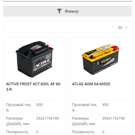
Фильтр
30
30
60
90
150
ACTIVE FROST 6СТ-60VL АF 60-
ATLAS AGM SA 60520
3-R
Пусковой ток,
500
Пусковой ток,
950
A:
A:
Размеры
242x175x190
Размеры
393x175x190
(ДхШхВ), мм:
(ДхШхВ), мм:
ПОДОБРАТЬ
Полярность:
0
Полярность:
0