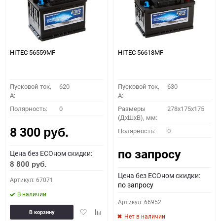
HITEC 56559MF
HITEC 56618MF
Пусковой ток,
620
Пусковой ток,
630
A:
A:
Полярность:
0
Размеры
278x175x175
(ДхШхВ), мм:
8 300
Полярность:
0
руб.
по запросу
Цена без ECOном скидки:
8 800
руб.
Цена без ECOном скидки:
Артикул: 67071
по запросу
В наличии
Артикул: 66952
Добавить
Добавить
В корзину
Нет в наличии
в
к