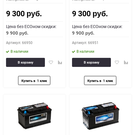
9 300
9 300
руб.
руб.
Цена без ECOном скидки:
Цена без ECOном скидки:
9 900
9 900
руб.
руб.
Артикул: 66950
Артикул: 66951
В наличии
В наличии
Добавить
Добавить
Добавить
Доба
В корзину
В корзину
в
к
в
к
избранное
сравнению
избранное
сравн