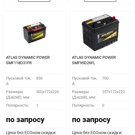
ATLAS DYNAMIC POWER
ATLAS DYNAMIC POWER
SMF118D31FR
SMF95D26FL
Пусковой ток,
850
Пусковой ток,
700
A:
A:
Размеры
302x172x220
Размеры
257x172x220
(ДхШхВ), мм:
(ДхШхВ), мм:
Полярность:
1
Полярность:
0
по запросу
по запросу
Цена без ECOном скидки:
Цена без ECOном скидки: