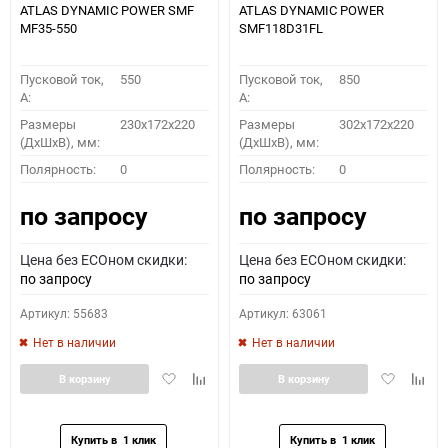
ATLAS DYNAMIC POWER SMF
ATLAS DYNAMIC POWER
MF35-550
SMF118D31FL
Пусковой ток,
550
Пусковой ток,
850
A:
A:
Размеры
230x172x220
Размеры
302x172x220
(ДхШхВ), мм:
(ДхШхВ), мм:
Полярность:
0
Полярность:
0
по запросу
по запросу
Цена без ECOном скидки:
Цена без ECOном скидки:
по запросу
по запросу
Артикул: 55683
Артикул: 63061
Нет в наличии
Нет в наличии
Добавить
Добавить
Добавить
Доба
В корзину
В корзину
в
к
в
к
избранное
сравнению
избранное
сравн