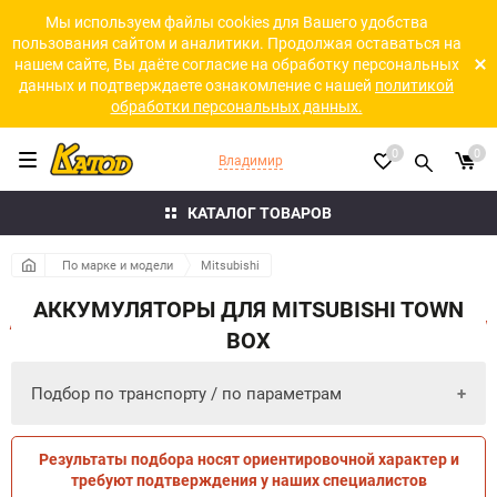
Мы используем файлы cookies для Вашего удобства
пользования сайтом и аналитики. Продолжая оставаться на
нашем сайте, Вы даёте согласие на обработку персональных
данных и подтверждаете ознакомление с нашей
политикой
обработки персональных данных.
0
0
Владимир
КАТАЛОГ ТОВАРОВ
По марке и модели
Mitsubishi
АККУМУЛЯТОРЫ ДЛЯ MITSUBISHI TOWN
BOX
Подбор по транспорту / по параметрам
Результаты подбора носят ориентировочной характер и
ПО ПАРАМЕТРАМ
ПО ТРАНСПОРТУ
требуют подтверждения у наших специалистов