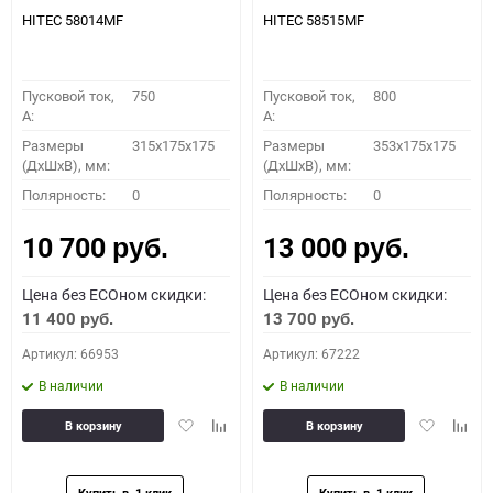
HITEC 58014MF
HITEC 58515MF
Пусковой ток,
750
Пусковой ток,
800
A:
A:
Размеры
315x175x175
Размеры
353x175x175
(ДхШхВ), мм:
(ДхШхВ), мм:
Полярность:
0
Полярность:
0
10 700
13 000
руб.
руб.
Цена без ECOном скидки:
Цена без ECOном скидки:
11 400
13 700
руб.
руб.
Артикул: 66953
Артикул: 67222
В наличии
В наличии
Добавить
Добавить
Добавить
Доба
В корзину
В корзину
в
к
в
к
избранное
сравнению
избранное
сравн