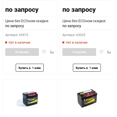
по запросу
по запросу
Как определить полярность?
Цена без ECOном скидки:
Цена без ECOном скидки:
0 - обратная
1 - прямая
3 - обратная
4 - прямая
по запросу
по запросу
Артикул: 65975
Артикул: 63025
Нет в наличии
Нет в наличии
Добавить
Добавить
Добавить
Доба
В корзину
В корзину
в
к
в
к
избранное
сравнению
избранное
сравн