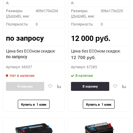
A:
A:
Размеры
409x170x234
Размеры
306x173x225
(ДхШхВ), мм:
(ДхШхВ), мм:
Полярность:
0
Полярность:
0
по запросу
12 000
руб.
Цена без ECOном скидки:
Цена без ECOном скидки:
по запросу
12 700
руб.
Артикул: 66937
Артикул: 67285
Нет в наличии
В наличии
Добавить
Добавить
Добавить
Доба
В корзину
В корзину
в
к
в
к
избранное
сравнению
избранное
сравн