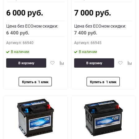
6 000
7 000
руб.
руб.
Цена без ECOном скидки:
Цена без ECOном скидки:
6 400
7 400
руб.
руб.
Артикул: 66940
Артикул: 66945
В наличии
В наличии
Добавить
Добавить
Добавить
Доба
В корзину
В корзину
в
к
в
к
избранное
сравнению
избранное
сравн