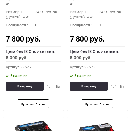
A:
A:
Размеры
242x175x190
Размеры
242x175x190
(ДхШхВ), мм:
(ДхШхВ), мм:
Полярность:
0
Полярность:
1
7 800
7 800
руб.
руб.
Цена без ECOном скидки:
Цена без ECOном скидки:
8 300
8 300
руб.
руб.
Артикул: 66947
Артикул: 66948
В наличии
В наличии
Добавить
Добавить
Добавить
Доба
В корзину
В корзину
в
к
в
к
избранное
сравнению
избранное
сравн