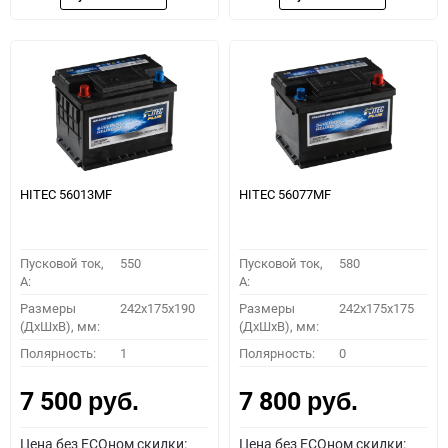
HITEC 56013MF
HITEC 56077MF
Пусковой ток,
550
Пусковой ток,
580
A:
A:
Размеры
242x175x190
Размеры
242x175x175
(ДхШхВ), мм:
(ДхШхВ), мм:
Полярность:
1
Полярность:
0
7 500
7 800
руб.
руб.
Цена без ECOном скидки:
Цена без ECOном скидки: