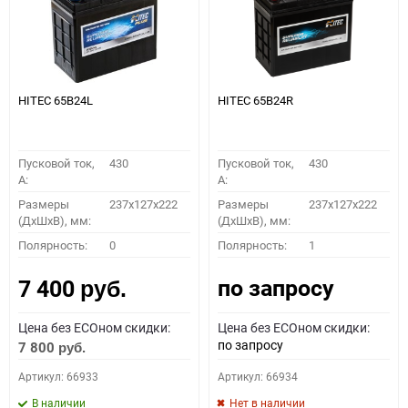
HITEC 65B24L
HITEC 65B24R
Пусковой ток,
430
Пусковой ток,
430
A:
A:
Размеры
237x127x222
Размеры
237x127x222
(ДхШхВ), мм:
(ДхШхВ), мм:
Полярность:
0
Полярность:
1
по запросу
7 400
руб.
Цена без ECOном скидки:
Цена без ECOном скидки:
по запросу
7 800
руб.
Артикул: 66933
Артикул: 66934
В наличии
Нет в наличии