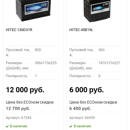
HITEC 130D31R
HITEC 45B19L
Пусковой ток,
820
Пусковой ток,
360
A:
A:
Размеры
306x173x225
Размеры
187x127x227
(ДхШхВ), мм:
(ДхШхВ), мм:
Полярность:
1
Полярность:
0
12 000
6 000
руб.
руб.
Цена без ECOном скидки:
Цена без ECOном скидки:
12 700
6 400
руб.
руб.
Артикул: 67284
Артикул: 66939
В наличии
В наличии