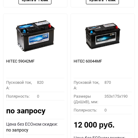
HITEC 59042MF
HITEC 60044MF
Пусковой ток,
820
Пусковой ток,
870
A:
A:
Полярность:
0
Размеры
353x175x190
(ДхШхВ), мм:
по запросу
Полярность:
0
12 000
Цена без ECOном скидки:
руб.
по запросу
Цена без ECOном скидки: