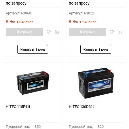
по запросу
по запросу
Артикул: 63060
Артикул: 63022
Нет в наличии
Нет в наличии
Добавить
Добавить
Добавить
Доба
В корзину
В корзину
в
к
в
к
избранное
сравнению
избранное
сравн
HITEC 115E41L
HITEC 130D31L
Пусковой ток,
850
Пусковой ток,
820