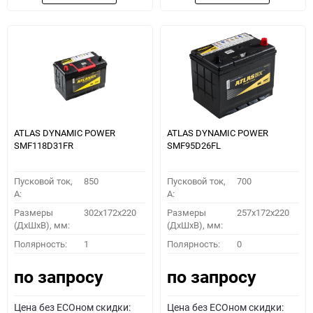
ATLAS DYNAMIC POWER
ATLAS DYNAMIC POWER
SMF118D31FR
SMF95D26FL
Пусковой ток,
850
Пусковой ток,
700
A:
A:
Размеры
302x172x220
Размеры
257x172x220
(ДхШхВ), мм:
(ДхШхВ), мм:
Полярность:
1
Полярность:
0
по запросу
по запросу
Цена без ECOном скидки:
Цена без ECOном скидки: