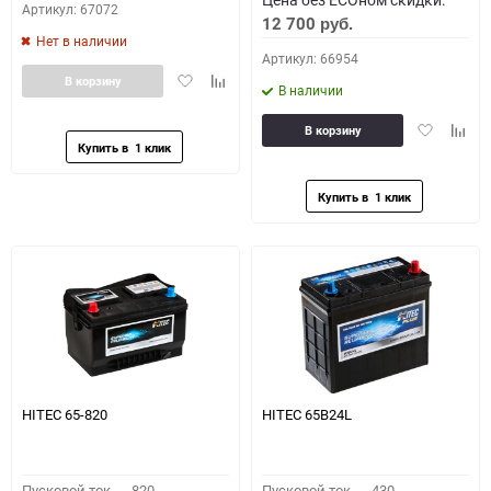
Артикул: 67072
12 700
руб.
Нет в наличии
Артикул: 66954
Добавить
Добавить
В корзину
В наличии
в
к
избранное
сравнению
Добавить
Доба
В корзину
в
к
избранное
сравн
HITEC 65-820
HITEC 65B24L
Пусковой ток,
820
Пусковой ток,
430