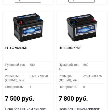
HITEC 56013MF
HITEC 56077MF
Пусковой ток,
550
Пусковой ток,
580
A:
A:
Размеры
242x175x190
Размеры
242x175x175
(ДхШхВ), мм:
(ДхШхВ), мм:
Полярность:
1
Полярность:
0
7 500
7 800
руб.
руб.
Цена без ECOном скидки:
Цена без ECOном скидки: