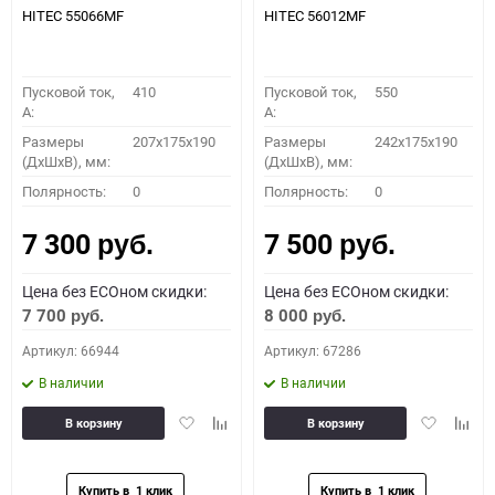
HITEC 55066MF
HITEC 56012MF
Пусковой ток,
410
Пусковой ток,
550
A:
A:
Размеры
207x175x190
Размеры
242x175x190
(ДхШхВ), мм:
(ДхШхВ), мм:
Полярность:
0
Полярность:
0
7 300
7 500
руб.
руб.
Цена без ECOном скидки:
Цена без ECOном скидки:
7 700
8 000
руб.
руб.
Артикул: 66944
Артикул: 67286
В наличии
В наличии
Добавить
Добавить
Добавить
Доба
В корзину
В корзину
в
к
в
к
избранное
сравнению
избранное
сравн