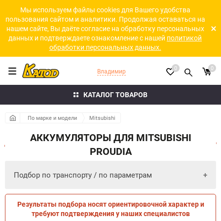
Мы используем файлы cookies для Вашего удобства
пользования сайтом и аналитики. Продолжая оставаться на
нашем сайте, Вы даёте согласие на обработку персональных
данных и подтверждаете ознакомление с нашей
политикой
обработки персональных данных.
0
0
Владимир
КАТАЛОГ ТОВАРОВ
По марке и модели
Mitsubishi
АККУМУЛЯТОРЫ ДЛЯ MITSUBISHI
PROUDIA
Подбор по транспорту / по параметрам
Результаты подбора носят ориентировочной характер и
ПО ПАРАМЕТРАМ
ПО ТРАНСПОРТУ
требуют подтверждения у наших специалистов