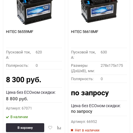
HITEC 56559MF
HITEC 56618MF
Пусковой ток,
620
Пусковой ток,
630
A:
A:
Полярность:
0
Размеры
278x175x175
(ДхШхВ), мм:
8 300
Полярность:
0
руб.
по запросу
Цена без ECOном скидки:
8 800
руб.
Цена без ECOном скидки:
Артикул: 67071
по запросу
В наличии
Артикул: 66952
Добавить
Добавить
В корзину
Нет в наличии
в
к