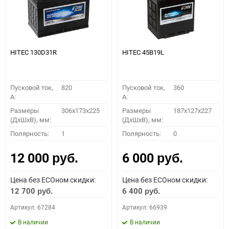
HITEC 130D31R
HITEC 45B19L
Пусковой ток,
820
Пусковой ток,
360
A:
A:
Размеры
306x173x225
Размеры
187x127x227
(ДхШхВ), мм:
(ДхШхВ), мм:
Полярность:
1
Полярность:
0
12 000
6 000
руб.
руб.
Цена без ECOном скидки:
Цена без ECOном скидки:
12 700
6 400
руб.
руб.
Артикул: 67284
Артикул: 66939
В наличии
В наличии