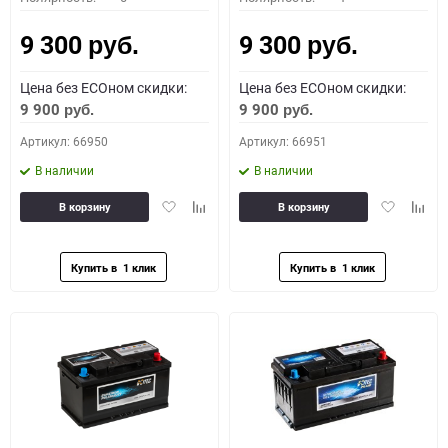
9 300
9 300
руб.
руб.
Цена без ECOном скидки:
Цена без ECOном скидки:
9 900
9 900
руб.
руб.
Артикул: 66950
Артикул: 66951
В наличии
В наличии
Добавить
Добавить
Добавить
Доба
В корзину
В корзину
в
к
в
к
избранное
сравнению
избранное
сравн