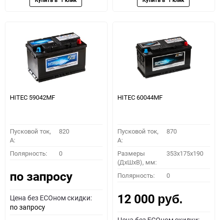
HITEC 59042MF
HITEC 60044MF
Пусковой ток,
820
Пусковой ток,
870
A:
A:
Полярность:
0
Размеры
353x175x190
(ДхШхВ), мм:
по запросу
Полярность:
0
12 000
Цена без ECOном скидки:
руб.
по запросу
Цена без ECOном скидки: