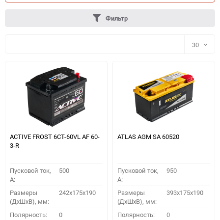
Фильтр
30
30
60
90
150
ACTIVE FROST 6СТ-60VL АF 60-
ATLAS AGM SA 60520
3-R
Пусковой ток,
500
Пусковой ток,
950
A:
A:
Размеры
242x175x190
Размеры
393x175x190
(ДхШхВ), мм:
(ДхШхВ), мм:
ПОДОБРАТЬ
Полярность:
0
Полярность:
0