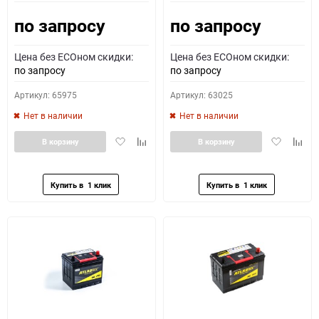
по запросу
по запросу
Как определить полярность?
Цена без ECOном скидки:
Цена без ECOном скидки:
0 - обратная
1 - прямая
3 - обратная
4 - прямая
по запросу
по запросу
Артикул: 65975
Артикул: 63025
Нет в наличии
Нет в наличии
Добавить
Добавить
Добавить
Доба
В корзину
В корзину
в
к
в
к
избранное
сравнению
избранное
сравн