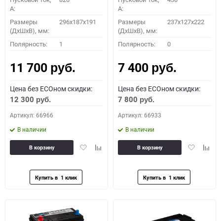
A:
A:
Размеры
296х187х191
Размеры
237x127x222
(ДхШхВ), мм:
(ДхШхВ), мм:
Полярность:
1
Полярность:
0
11 700
7 400
руб.
руб.
Цена без ECOном скидки:
Цена без ECOном скидки:
12 300
7 800
руб.
руб.
Артикул: 66966
Артикул: 66933
В наличии
В наличии
Добавить
Добавить
Добавить
Доба
В корзину
В корзину
в
к
в
к
избранное
сравнению
избранное
сравн