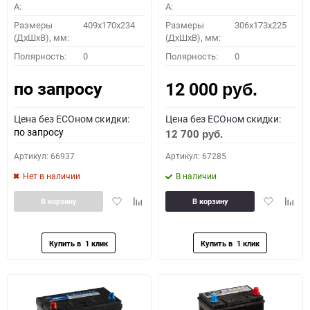
A:
A:
Размеры
409x170x234
Размеры
306x173x225
(ДхШхВ), мм:
(ДхШхВ), мм:
Полярность:
0
Полярность:
0
по запросу
12 000
руб.
Цена без ECOном скидки:
Цена без ECOном скидки:
по запросу
12 700
руб.
Артикул: 66937
Артикул: 67285
Нет в наличии
В наличии
Добавить
Добавить
Добавить
Доба
В корзину
В корзину
в
к
в
к
избранное
сравнению
избранное
сравн