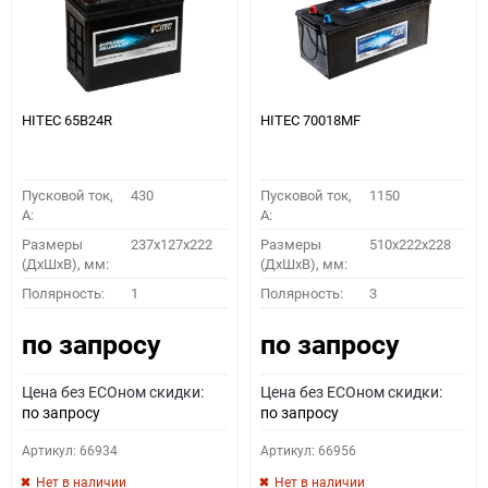
HITEC 65B24R
HITEC 70018MF
Пусковой ток,
430
Пусковой ток,
1150
A:
A:
Размеры
237x127x222
Размеры
510x222x228
(ДхШхВ), мм:
(ДхШхВ), мм:
Полярность:
1
Полярность:
3
по запросу
по запросу
Цена без ECOном скидки:
Цена без ECOном скидки:
по запросу
по запросу
Артикул: 66934
Артикул: 66956
Нет в наличии
Нет в наличии