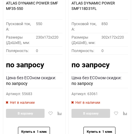
ATLAS DYNAMIC POWER SMF
ATLAS DYNAMIC POWER
MF35-550
SMF118D31FL
Пусковой ток,
550
Пусковой ток,
850
A:
A:
Размеры
230x172x220
Размеры
302x172x220
(ДхШхВ), мм:
(ДхШхВ), мм:
Полярность:
0
Полярность:
0
по запросу
по запросу
Цена без ECOном скидки:
Цена без ECOном скидки:
по запросу
по запросу
Артикул: 55683
Артикул: 63061
Нет в наличии
Нет в наличии
Добавить
Добавить
Добавить
Доба
В корзину
В корзину
в
к
в
к
избранное
сравнению
избранное
сравн