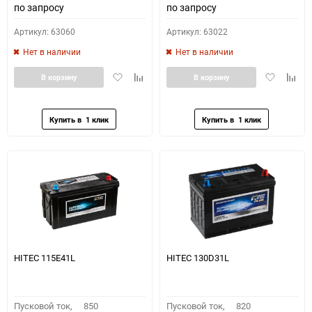
по запросу
по запросу
Артикул: 63060
Артикул: 63022
Нет в наличии
Нет в наличии
Добавить
Добавить
Добавить
Доба
В корзину
В корзину
в
к
в
к
избранное
сравнению
избранное
сравн
HITEC 115E41L
HITEC 130D31L
Пусковой ток,
850
Пусковой ток,
820