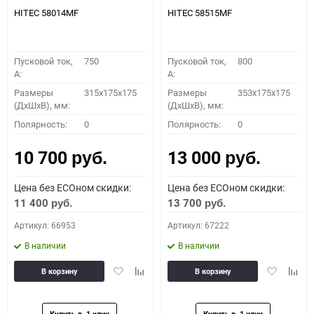
HITEC 58014MF
HITEC 58515MF
Пусковой ток,
750
Пусковой ток,
800
A:
A:
Размеры
315x175x175
Размеры
353x175x175
(ДхШхВ), мм:
(ДхШхВ), мм:
Полярность:
0
Полярность:
0
10 700
13 000
руб.
руб.
Цена без ECOном скидки:
Цена без ECOном скидки:
11 400
13 700
руб.
руб.
Артикул: 66953
Артикул: 67222
В наличии
В наличии
Добавить
Добавить
Добавить
Доба
В корзину
В корзину
в
к
в
к
избранное
сравнению
избранное
сравн