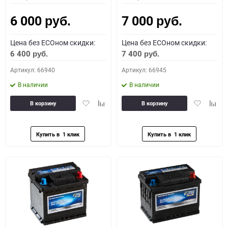
6 000
7 000
руб.
руб.
Цена без ECOном скидки:
Цена без ECOном скидки:
6 400
7 400
руб.
руб.
Артикул: 66940
Артикул: 66945
В наличии
В наличии
Добавить
Добавить
Добавить
Доба
В корзину
В корзину
в
к
в
к
избранное
сравнению
избранное
сравн