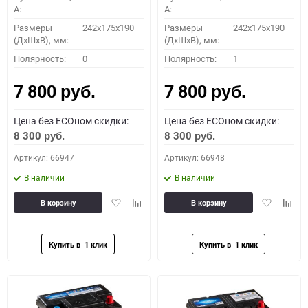
A:
A:
Размеры
242x175x190
Размеры
242x175x190
(ДхШхВ), мм:
(ДхШхВ), мм:
Полярность:
0
Полярность:
1
7 800
7 800
руб.
руб.
Цена без ECOном скидки:
Цена без ECOном скидки:
8 300
8 300
руб.
руб.
Артикул: 66947
Артикул: 66948
В наличии
В наличии
Добавить
Добавить
Добавить
Доба
В корзину
В корзину
в
к
в
к
избранное
сравнению
избранное
сравн