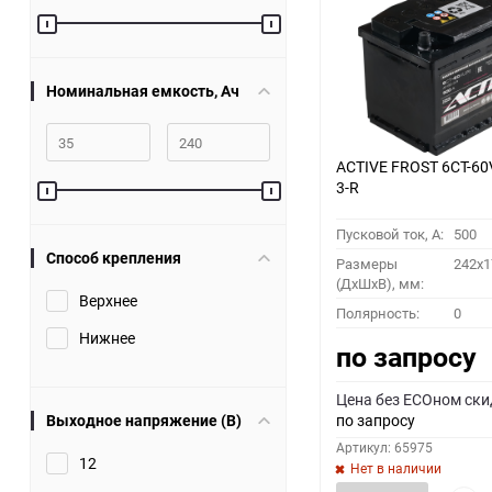
60
90
Номинальная емкость, Ач
150
ACTIVE FROST 6СТ-60
3-R
Пусковой ток, A:
500
Способ крепления
Размеры
242x1
(ДхШхВ), мм:
Верхнее
Полярность:
0
Нижнее
по запросу
Цена без ECOном ски
Выходное напряжение (В)
по запросу
Артикул: 65975
12
Нет в наличии