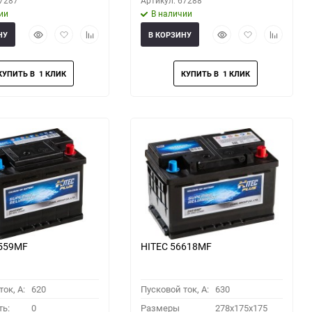
67287
Артикул: 67288
ии
В наличии
Быстрый
Добавить
Добавить
Быстрый
Добавить
Добавить
НУ
В КОРЗИНУ
просмотр
в
к
просмотр
в
к
избранное
сравнению
избранное
сравнени
6559MF
HITEC 56618MF
ок, A:
620
Пусковой ток, A:
630
ть:
0
Размеры
278x175x175