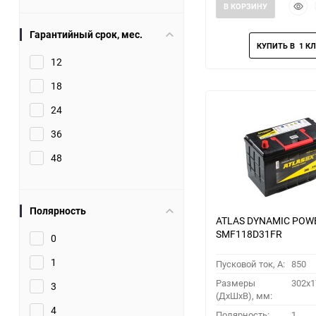
Быст
В КОРЗИНУ
прос
Гарантийный срок, мес.
12
18
24
36
48
Полярность
ATLAS DYNAMIC POW
SMF118D31FR
0
1
Пусковой ток, A:
850
Размеры
302x1
3
(ДхШхВ), мм:
4
Полярность:
1