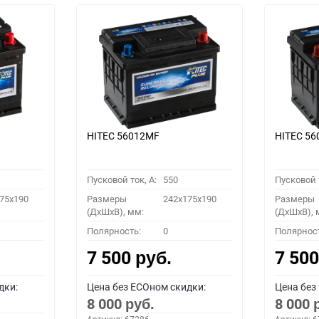
HITEC 56012MF
HITEC 5
Пусковой ток, A:
550
Пусковой т
75x190
Размеры
242x175x190
Размеры
(ДхШхВ), мм:
(ДхШхВ), 
Полярность:
0
Полярнос
7 500
7 50
руб.
дки:
Цена без ECOном скидки:
Цена без
8 000
8 000
руб.