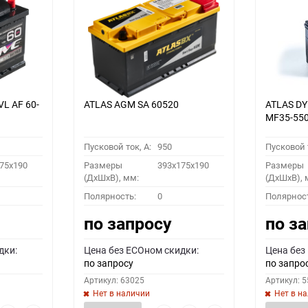
VL АF 60-
ATLAS AGM SA 60520
ATLAS D
MF35-55
Пусковой ток, A:
950
Пусковой т
75x190
Размеры
393x175x190
Размеры
(ДхШхВ), мм:
(ДхШхВ), 
Полярность:
0
Полярнос
по запросу
по з
дки:
Цена без ECOном скидки:
Цена без
по запросу
по запро
Артикул: 63025
Артикул: 
Нет в наличии
Нет в н