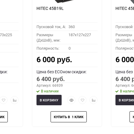
HITEC 45B19L
HITEC 45
Пусковой ток, A:
360
Пусковой т
73x225
Размеры
187x127x227
Размеры
(ДхШхВ), мм:
(ДхШхВ), 
Полярность:
0
Полярнос
6 000
6 00
руб.
дки:
Цена без ECOном скидки:
Цена без
6 400
6 400
руб.
Артикул: 66939
Артикул: 
В наличии
В налич
рый
Добавить
Добавить
Быстрый
Добавить
Добавить
В КОРЗИНУ
В КОРЗИ
мотр
в
к
просмотр
в
к
избранное
сравнению
избранное
сравнению