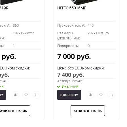
B19R
HITEC 55016MF
ок, A:
360
Пусковой ток, A:
440
187x127x227
Размеры
207x175x175
мм:
(ДхШхВ), мм:
ть:
1
Полярность:
0
0
7 000
руб.
руб.
 ECOном скидки:
Цена без ECOном скидки:
7 400
руб.
руб.
66940
Артикул: 66945
ии
В наличии
Быстрый
Добавить
Добавить
Быстрый
Добавить
Добавить
НУ
В КОРЗИНУ
просмотр
в
к
просмотр
в
к
избранное
сравнению
избранное
сравнени