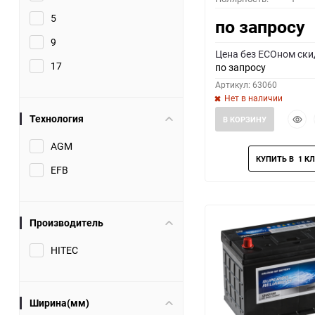
5
по запросу
9
Цена без ECOном ски
17
по запросу
Артикул: 63060
Нет в наличии
Быст
Технология
В КОРЗИНУ
прос
AGM
EFB
Производитель
HITEC
Ширина(мм)