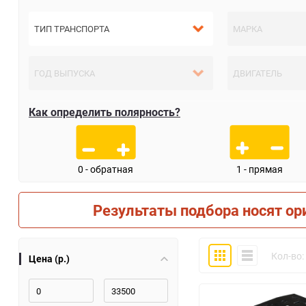
Как определить полярность?
0 - обратная
1 - прямая
Результаты подбора носят ор
Плитка
Компактно
Кол-во:
Цена (р.)
30