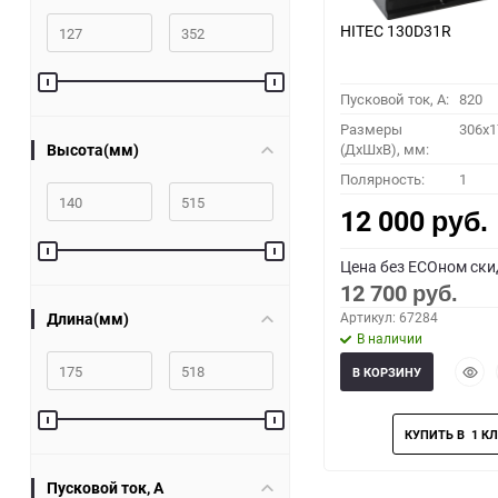
HITEC 130D31R
Пусковой ток, A:
820
Размеры
306x1
Высота(мм)
(ДхШхВ), мм:
Полярность:
1
12 000
руб.
Цена без ECOном ски
12 700
руб.
Длина(мм)
Артикул: 67284
В наличии
Быст
В КОРЗИНУ
прос
Пусковой ток, A