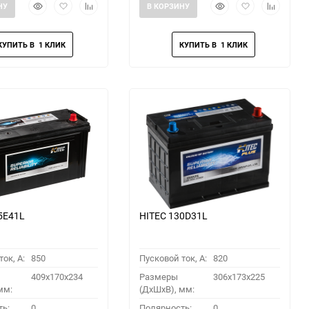
Быстрый
Добавить
Добавить
Быстрый
Добавить
Добавить
НУ
В КОРЗИНУ
просмотр
в
к
просмотр
в
к
избранное
сравнению
избранное
сравнени
5E41L
HITEC 130D31L
ок, A:
850
Пусковой ток, A:
820
409x170x234
Размеры
306x173x225
мм:
(ДхШхВ), мм:
ть:
0
Полярность:
0