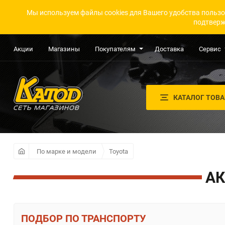
Мы используем файлы cookies для Вашего удобства пользо
подтверж
Акции
Магазины
Покупателям
Доставка
Сервис
КАТАЛОГ ТОВ
По марке и модели
Toyota
АК
ПО ТРАНСПОРТУ