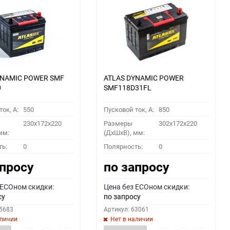
YNAMIC POWER SMF
ATLAS DYNAMIC POWER
0
SMF118D31FL
ок, A:
550
Пусковой ток, A:
850
230x172x220
Размеры
302x172x220
мм:
(ДхШхВ), мм:
ть:
0
Полярность:
0
апросу
по запросу
 ECOном скидки:
Цена без ECOном скидки:
су
по запросу
55683
Артикул: 63061
аличии
Нет в наличии