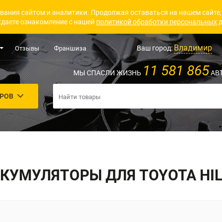
вания сайтом и аналитики. Продолжая оставаться на нашем сайте,
даете ознакомление с нашей
политикой обработки персональных 
Владимир
Ваш город:
Отзывы
Франшиза
11 581 865
МЫ СПАСЛИ ЖИЗНЬ
АВ
АРОВ
КУМУЛЯТОРЫ ДЛЯ TOYOTA HI