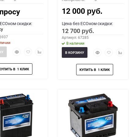
12 000
апросу
руб.
 ECOном скидки:
Цена без ECOном скидки:
су
12 700
руб.
66937
Артикул: 67285
аличии
В наличии
Быстрый
Добавить
Добавить
Быстрый
Добавить
Добавить
НУ
В КОРЗИНУ
просмотр
в
к
просмотр
в
к
избранное
сравнению
избранное
сравнени