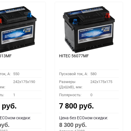
6013MF
HITEC 56077MF
ок, A:
550
Пусковой ток, A:
580
242x175x190
Размеры
242x175x175
мм:
(ДхШхВ), мм:
ть:
1
Полярность:
0
0
7 800
руб.
руб.
 ECOном скидки:
Цена без ECOном скидки:
8 300
руб.
руб.