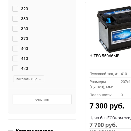
320
330
360
370
400
HITEC 55066MF
410
420
Пусковой ток, A:
410
показать еще
Размеры
207x1
(ДхШхВ), мм:
Полярность:
0
очистить
7 300
руб.
Цена без ECOном ски
7 700
руб.