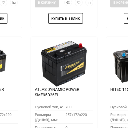
рый
Добавить
Добавить
Быстрый
Добавить
Добавить
В КОРЗИНУ
В КОРЗИ
мотр
в
к
просмотр
в
к
избранное
сравнению
избранное
сравнению
ER
ATLAS DYNAMIC POWER
HITEC 11
SMF95D26FL
Пусковой ток, A:
700
Пусковой т
72x220
Размеры
257x172x220
Размеры
(ДхШхВ), мм:
(ДхШхВ), 
Полярность:
0
Полярнос