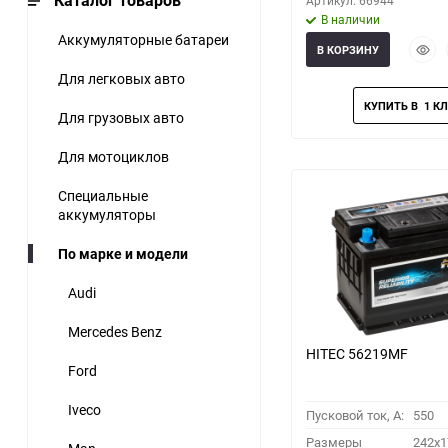
Каталог товаров
Артикул: 66944
В наличии
Аккумуляторные батареи
Быст
В КОРЗИНУ
прос
Для легковых авто
Для грузовых авто
Для мотоциклов
Специальные
аккумуляторы
По марке и модели
Audi
Mercedes Benz
HITEC 56219MF
Ford
Iveco
Пусковой ток, A:
550
Размеры
242x1