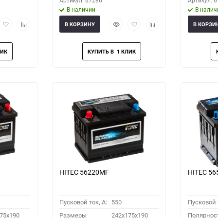
Артикул: 67286
Артикул: 
В наличии
В налич
рый
Добавить
Добавить
Быстрый
Добавить
Добавить
В КОРЗИНУ
В КОРЗИ
мотр
в
к
просмотр
в
к
избранное
сравнению
избранное
сравнению
HITEC 56220MF
HITEC 5
Пусковой ток, A:
550
Пусковой т
75x190
Размеры
242x175x190
Полярнос