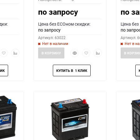
по запросу
по з
дки:
Цена без ECOном скидки:
Цена без
по запросу
по запро
Артикул: 63022
Артикул: 
Нет в наличии
Нет в н
рый
Добавить
Добавить
Быстрый
Добавить
Добавить
В КОРЗИНУ
В КОРЗИ
мотр
в
к
просмотр
в
к
избранное
сравнению
избранное
сравнению