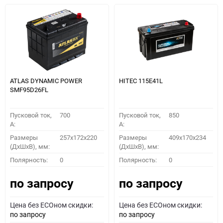
ATLAS DYNAMIC POWER
HITEC 115E41L
SMF95D26FL
Пусковой ток,
700
Пусковой ток,
850
A:
A:
Размеры
257x172x220
Размеры
409x170x234
(ДхШхВ), мм:
(ДхШхВ), мм:
Полярность:
0
Полярность:
0
по запросу
по запросу
Цена без ECOном скидки:
Цена без ECOном скидки:
по запросу
по запросу