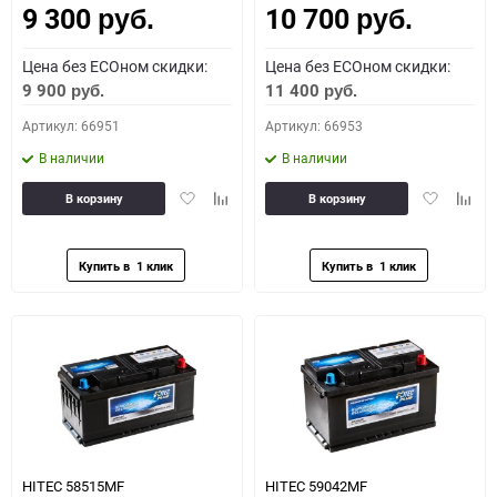
9 300
10 700
руб.
руб.
Цена без ECOном скидки:
Цена без ECOном скидки:
9 900
11 400
руб.
руб.
Артикул: 66951
Артикул: 66953
В наличии
В наличии
Добавить
Добавить
Добавить
Доба
В корзину
В корзину
в
к
в
к
избранное
сравнению
избранное
сравн
HITEC 58515MF
HITEC 59042MF