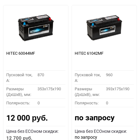
HITEC 60044MF
HITEC 61042MF
Пусковой ток,
870
Пусковой ток,
960
A:
A:
Размеры
353x175x190
Размеры
393x175x190
(ДхШхВ), мм:
(ДхШхВ), мм:
Полярность:
0
Полярность:
0
по запросу
12 000
руб.
Цена без ECOном скидки:
Цена без ECOном скидки:
по запросу
12 700
руб.