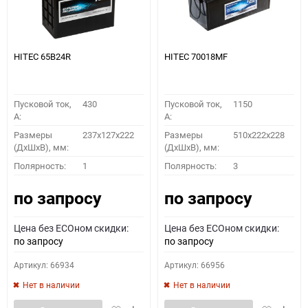
HITEC 65B24R
HITEC 70018MF
Пусковой ток,
430
Пусковой ток,
1150
A:
A:
Размеры
237x127x222
Размеры
510x222x228
(ДхШхВ), мм:
(ДхШхВ), мм:
Полярность:
1
Полярность:
3
по запросу
по запросу
Цена без ECOном скидки:
Цена без ECOном скидки:
по запросу
по запросу
Артикул: 66934
Артикул: 66956
Нет в наличии
Нет в наличии