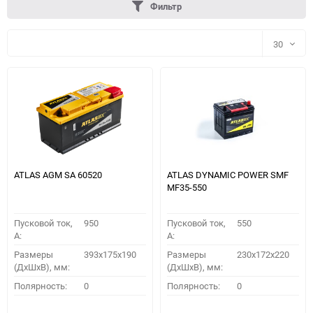
Фильтр
30
30
60
90
150
ATLAS AGM SA 60520
ATLAS DYNAMIC POWER SMF
MF35-550
Пусковой ток,
950
Пусковой ток,
550
A:
A:
Размеры
393x175x190
Размеры
230x172x220
(ДхШхВ), мм:
(ДхШхВ), мм:
ПОДОБРАТЬ
Полярность:
0
Полярность:
0