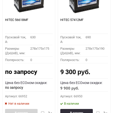
HITEC 56618MF
HITEC 57412MF
Пусковой ток,
630
Пусковой ток,
690
A:
A:
Размеры
278x175x175
Размеры
278x175x190
(ДхШхВ), мм:
(ДхШхВ), мм:
Полярность:
0
Полярность:
0
по запросу
9 300
руб.
Цена без ECOном скидки:
Цена без ECOном скидки:
по запросу
9 900
руб.
Артикул: 66952
Артикул: 66950
Нет в наличии
В наличии
Добавить
Добавить
Добавить
Доба
В корзину
В корзину