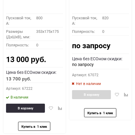
Пусковой ток,
800
Пусковой ток,
820
A:
A:
Размеры
353x175x175
Полярность:
0
(ДхШхВ), мм:
по запросу
Полярность:
0
13 000
Цена без ECOном скидки:
руб.
по запросу
Цена без ECOном скидки:
Артикул: 67072
13 700
руб.
Нет в наличии
Артикул: 67222
Добавить
Доба
В корзину
В наличии
в
к
избранное
сравн
Добавить
Добавить
В корзину
в
к
избранное
сравнению