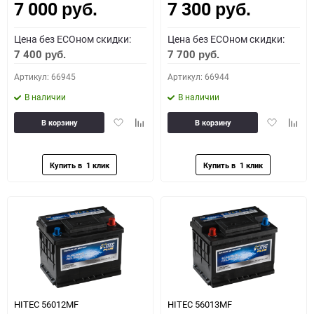
7 000
7 300
руб.
руб.
Цена без ECOном скидки:
Цена без ECOном скидки:
7 400
7 700
руб.
руб.
Артикул: 66945
Артикул: 66944
В наличии
В наличии
Добавить
Добавить
Добавить
Доба
В корзину
В корзину
в
к
в
к
избранное
сравнению
избранное
сравн
HITEC 56012MF
HITEC 56013MF