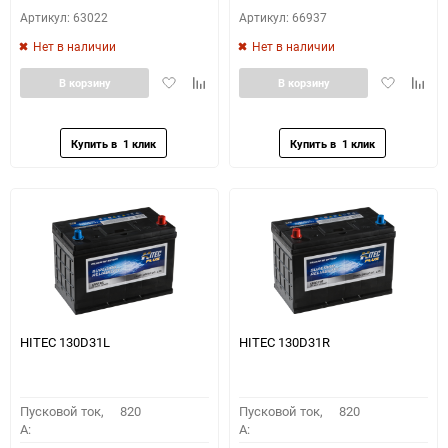
Артикул: 63022
Артикул: 66937
Нет в наличии
Нет в наличии
Добавить
Добавить
Добавить
Доба
В корзину
В корзину
в
к
в
к
избранное
сравнению
избранное
сравн
HITEC 130D31L
HITEC 130D31R
Пусковой ток,
820
Пусковой ток,
820
A:
A: