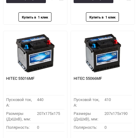
в
к
в
к
избранное
сравнению
избранное
сравн
HITEC 55016MF
HITEC 55066MF
Пусковой ток,
440
Пусковой ток,
410
A:
A:
Размеры
207x175x175
Размеры
207x175x190
(ДхШхВ), мм:
(ДхШхВ), мм:
Полярность:
0
Полярность:
0