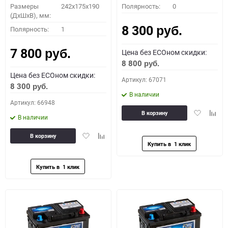
Размеры
242x175x190
Полярность:
0
(ДхШхВ), мм:
8 300
Полярность:
1
руб.
7 800
Цена без ECOном скидки:
руб.
8 800
руб.
Цена без ECOном скидки:
Артикул: 67071
8 300
руб.
В наличии
Артикул: 66948
Добавить
Доба
В корзину
В наличии
в
к
избранное
сравн
Добавить
Добавить
В корзину
в
к
избранное
сравнению