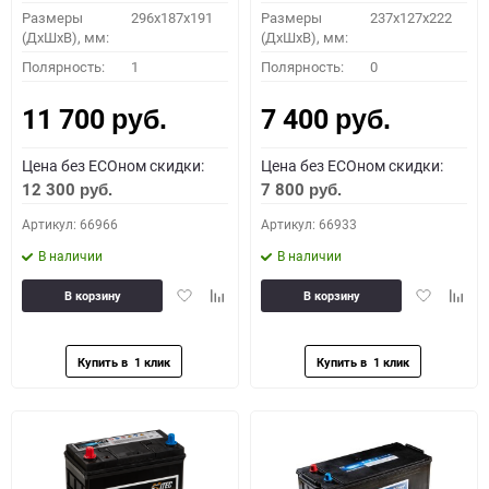
Размеры
296х187х191
Размеры
237x127x222
(ДхШхВ), мм:
(ДхШхВ), мм:
Полярность:
1
Полярность:
0
11 700
7 400
руб.
руб.
Цена без ECOном скидки:
Цена без ECOном скидки:
12 300
7 800
руб.
руб.
Артикул: 66966
Артикул: 66933
В наличии
В наличии
Добавить
Добавить
Добавить
Доба
В корзину
В корзину
в
к
в
к
избранное
сравнению
избранное
сравн