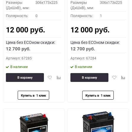
Размеры
306x173x225
Размеры
306x173x225
(ДхШхВ), мм:
(ДхШхВ), мм:
Полярность:
0
Полярность:
1
12 000
12 000
руб.
руб.
Цена без ECOном скидки:
Цена без ECOном скидки:
12 700
12 700
руб.
руб.
Артикул: 67285
Артикул: 67284
В наличии
В наличии
Добавить
Добавить
Добавить
Доба
В корзину
В корзину
в
к
в
к
избранное
сравнению
избранное
сравн