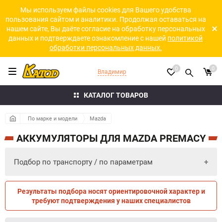
Мы используем файлы cookies для Вашего удобства
пользования сайтом и аналитики. Продолжая оставаться на
нашем сайте, Вы даёте согласие на обработку персональных
данных и подтверждаете ознакомление с нашей
политикой
обработки персональных данных.
0
0
Владимир
КАТАЛОГ ТОВАРОВ
По марке и модели
Mazda
АККУМУЛЯТОРЫ ДЛЯ MAZDA PREMACY
Подбор по транспорту / по параметрам
Результаты подбора носят ориентировочной характер и
ПО ПАРАМЕТРАМ
ПО ТРАНСПОРТУ
требуют подтверждения у наших специалистов