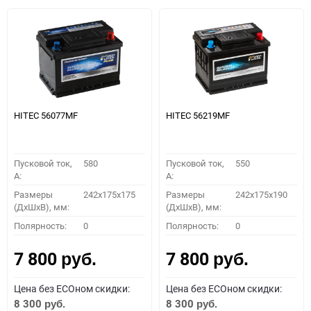
HITEC 56077MF
HITEC 56219MF
Пусковой ток,
580
Пусковой ток,
550
A:
A:
Размеры
242x175x175
Размеры
242x175x190
(ДхШхВ), мм:
(ДхШхВ), мм:
Полярность:
0
Полярность:
0
7 800
7 800
руб.
руб.
Цена без ECOном скидки:
Цена без ECOном скидки:
8 300
8 300
руб.
руб.