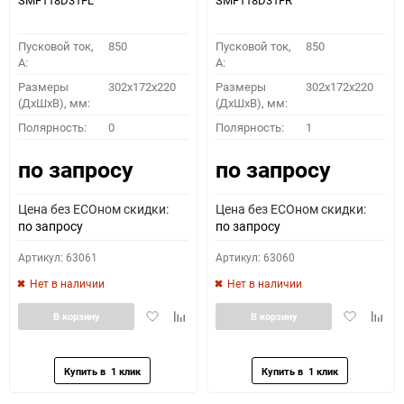
SMF118D31FL
SMF118D31FR
Пусковой ток,
850
Пусковой ток,
850
A:
A:
Размеры
302x172x220
Размеры
302x172x220
(ДхШхВ), мм:
(ДхШхВ), мм:
Полярность:
0
Полярность:
1
по запросу
по запросу
Цена без ECOном скидки:
Цена без ECOном скидки:
по запросу
по запросу
Артикул: 63061
Артикул: 63060
Нет в наличии
Нет в наличии
Добавить
Добавить
Добавить
Доба
В корзину
В корзину
в
к
в
к
избранное
сравнению
избранное
сравн