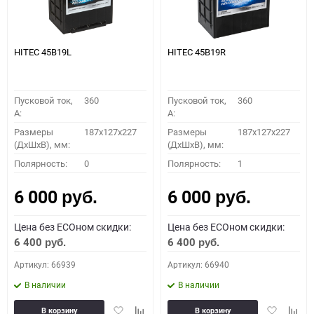
HITEC 45B19L
HITEC 45B19R
Пусковой ток,
360
Пусковой ток,
360
A:
A:
Размеры
187x127x227
Размеры
187x127x227
(ДхШхВ), мм:
(ДхШхВ), мм:
Полярность:
0
Полярность:
1
6 000
6 000
руб.
руб.
Цена без ECOном скидки:
Цена без ECOном скидки:
6 400
6 400
руб.
руб.
Артикул: 66939
Артикул: 66940
В наличии
В наличии
Добавить
Добавить
Добавить
Доба
В корзину
В корзину