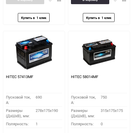
в
к
в
к
избранное
сравнению
избранное
сравн
HITEC 57413MF
HITEC 58014MF
Пусковой ток,
690
Пусковой ток,
750
A:
A:
Размеры
278x175x190
Размеры
315x175x175
(ДхШхВ), мм:
(ДхШхВ), мм:
Полярность:
1
Полярность:
0