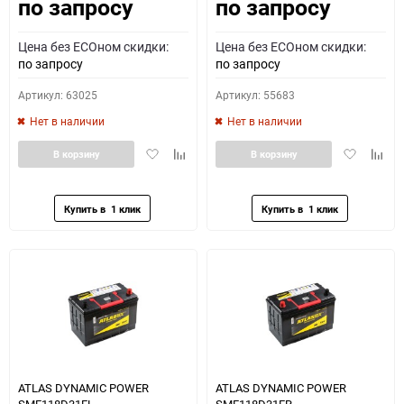
по запросу
по запросу
Как определить полярность?
Цена без ECOном скидки:
Цена без ECOном скидки:
0 - обратная
1 - прямая
3 - обратная
4 - прямая
по запросу
по запросу
Артикул: 63025
Артикул: 55683
Нет в наличии
Нет в наличии
Добавить
Добавить
Добавить
Доба
В корзину
В корзину
в
к
в
к
избранное
сравнению
избранное
сравн
ATLAS DYNAMIC POWER
ATLAS DYNAMIC POWER