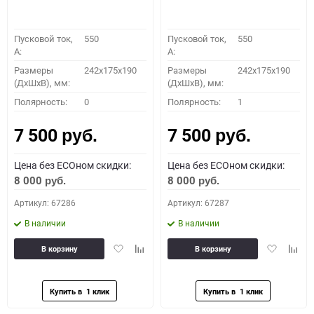
Пусковой ток,
550
Пусковой ток,
550
A:
A:
Размеры
242x175x190
Размеры
242x175x190
(ДхШхВ), мм:
(ДхШхВ), мм:
Полярность:
0
Полярность:
1
7 500
7 500
руб.
руб.
Цена без ECOном скидки:
Цена без ECOном скидки:
8 000
8 000
руб.
руб.
Артикул: 67286
Артикул: 67287
В наличии
В наличии
Добавить
Добавить
Добавить
Доба
В корзину
В корзину
в
к
в
к
избранное
сравнению
избранное
сравн