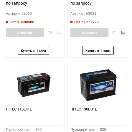
по запросу
по запросу
Артикул: 63060
Артикул: 63022
Нет в наличии
Нет в наличии
Добавить
Добавить
Добавить
Доба
В корзину
В корзину
в
к
в
к
избранное
сравнению
избранное
сравн
HITEC 115E41L
HITEC 130D31L
Пусковой ток,
850
Пусковой ток,
820