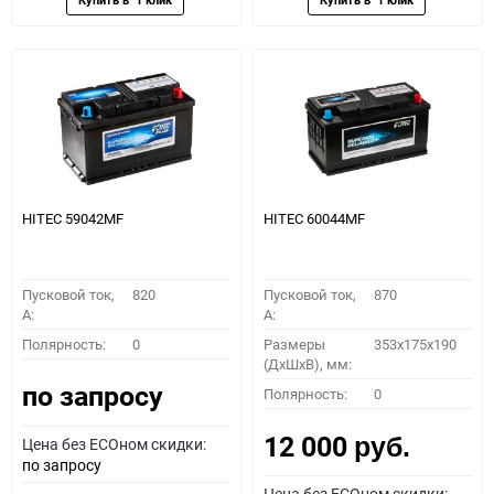
HITEC 59042MF
HITEC 60044MF
Пусковой ток,
820
Пусковой ток,
870
A:
A:
Полярность:
0
Размеры
353x175x190
(ДхШхВ), мм:
по запросу
Полярность:
0
12 000
Цена без ECOном скидки:
руб.
по запросу
Цена без ECOном скидки: