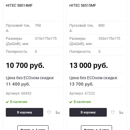
HITEC 58014MF
HITEC 58515MF
Пусковой ток,
750
Пусковой ток,
800
A:
A:
Размеры
315x175x175
Размеры
353x175x175
(ДхШхВ), мм:
(ДхШхВ), мм:
Полярность:
0
Полярность:
0
10 700
13 000
руб.
руб.
Цена без ECOном скидки:
Цена без ECOном скидки:
11 400
13 700
руб.
руб.
Артикул: 66953
Артикул: 67222
В наличии
В наличии
Добавить
Добавить
Добавить
Доба
В корзину
В корзину
в
к
в
к
избранное
сравнению
избранное
сравн