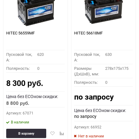
HITEC 56559MF
HITEC 56618MF
Пусковой ток,
620
Пусковой ток,
630
A:
A:
Полярность:
0
Размеры
278x175x175
(ДхШхВ), мм:
8 300
Полярность:
0
руб.
по запросу
Цена без ECOном скидки:
8 800
руб.
Цена без ECOном скидки:
Артикул: 67071
по запросу
В наличии
Артикул: 66952
Добавить
Добавить
В корзину
Нет в наличии
в
к