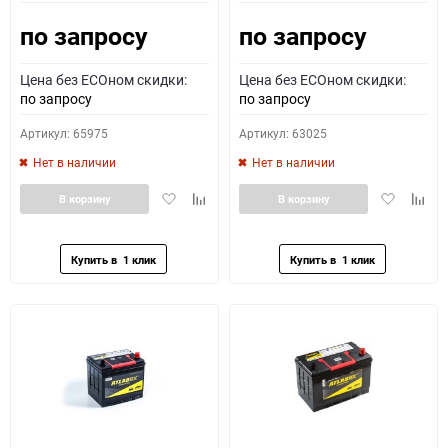
по запросу
по запросу
Как определить полярность?
Цена без ECOном скидки:
Цена без ECOном скидки:
0 - обратная
1 - прямая
3 - обратная
4 - прямая
по запросу
по запросу
Артикул: 65975
Артикул: 63025
Нет в наличии
Нет в наличии
Добавить
Добавить
Добавить
Доба
В корзину
В корзину
в
к
в
к
избранное
сравнению
избранное
сравн