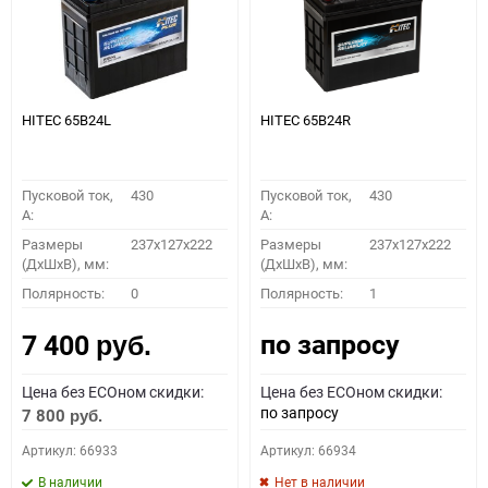
HITEC 65B24L
HITEC 65B24R
Пусковой ток,
430
Пусковой ток,
430
A:
A:
Размеры
237x127x222
Размеры
237x127x222
(ДхШхВ), мм:
(ДхШхВ), мм:
Полярность:
0
Полярность:
1
по запросу
7 400
руб.
Цена без ECOном скидки:
Цена без ECOном скидки:
по запросу
7 800
руб.
Артикул: 66933
Артикул: 66934
В наличии
Нет в наличии