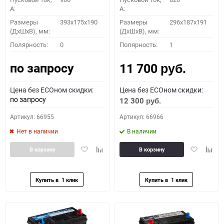
A:
A:
Размеры
393x175x190
Размеры
296х187х191
(ДхШхВ), мм:
(ДхШхВ), мм:
Полярность:
0
Полярность:
1
по запросу
11 700
руб.
Цена без ECOном скидки:
Цена без ECOном скидки:
по запросу
12 300
руб.
Артикул: 66955
Артикул: 66966
Нет в наличии
В наличии
Добавить
Добавить
Добавить
Доба
В корзину
В корзину
в
к
в
к
избранное
сравнению
избранное
сравн