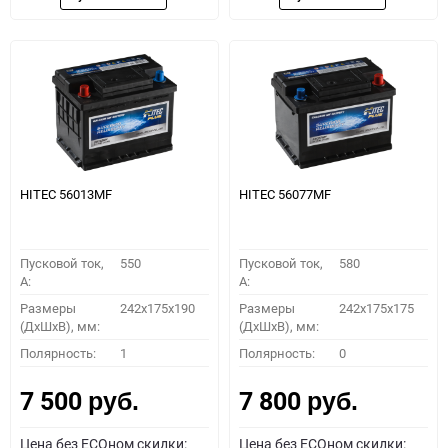
HITEC 56013MF
HITEC 56077MF
Пусковой ток,
550
Пусковой ток,
580
A:
A:
Размеры
242x175x190
Размеры
242x175x175
(ДхШхВ), мм:
(ДхШхВ), мм:
Полярность:
1
Полярность:
0
7 500
7 800
руб.
руб.
Цена без ECOном скидки:
Цена без ECOном скидки: