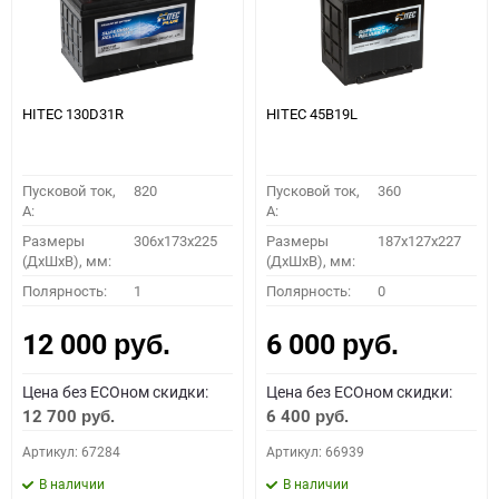
HITEC 130D31R
HITEC 45B19L
Пусковой ток,
820
Пусковой ток,
360
A:
A:
Размеры
306x173x225
Размеры
187x127x227
(ДхШхВ), мм:
(ДхШхВ), мм:
Полярность:
1
Полярность:
0
12 000
6 000
руб.
руб.
Цена без ECOном скидки:
Цена без ECOном скидки:
12 700
6 400
руб.
руб.
Артикул: 67284
Артикул: 66939
В наличии
В наличии