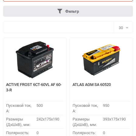
Фильтр
30
30
60
90
150
ACTIVE FROST 6СТ-60VL АF 60-
ATLAS AGM SA 60520
3-R
Пусковой ток,
500
Пусковой ток,
950
A:
A:
Размеры
242x175x190
Размеры
393x175x190
(ДхШхВ), мм:
(ДхШхВ), мм:
ПОДОБРАТЬ
Полярность:
0
Полярность:
0