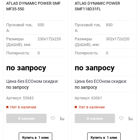
ATLAS DYNAMIC POWER SMF
ATLAS DYNAMIC POWER
MF35-550
SMF118D31FL
Пусковой ток,
550
Пусковой ток,
850
A:
A:
Размеры
230x172x220
Размеры
302x172x220
(ДхШхВ), мм:
(ДхШхВ), мм:
Полярность:
0
Полярность:
0
по запросу
по запросу
Цена без ECOном скидки:
Цена без ECOном скидки:
по запросу
по запросу
Артикул: 55683
Артикул: 63061
Нет в наличии
Нет в наличии
Добавить
Добавить
Добавить
Доба
В корзину
В корзину
в
к
в
к
избранное
сравнению
избранное
сравн