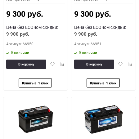
9 300
9 300
руб.
руб.
Цена без ECOном скидки:
Цена без ECOном скидки:
9 900
9 900
руб.
руб.
Артикул: 66950
Артикул: 66951
В наличии
В наличии
Добавить
Добавить
Добавить
Доба
В корзину
В корзину
в
к
в
к
избранное
сравнению
избранное
сравн