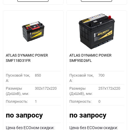
ATLAS DYNAMIC POWER
ATLAS DYNAMIC POWER
SMF118D31FR
SMF95D26FL
Пусковой ток,
850
Пусковой ток,
700
A:
A:
Размеры
302x172x220
Размеры
257x172x220
(ДхШхВ), мм:
(ДхШхВ), мм:
Полярность:
1
Полярность:
0
по запросу
по запросу
Цена без ECOном скидки:
Цена без ECOном скидки: