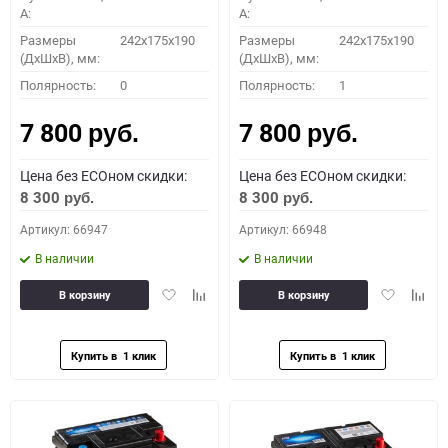
A:
A:
Размеры
242x175x190
Размеры
242x175x190
(ДхШхВ), мм:
(ДхШхВ), мм:
Полярность:
0
Полярность:
1
7 800
7 800
руб.
руб.
Цена без ECOном скидки:
Цена без ECOном скидки:
8 300
8 300
руб.
руб.
Артикул: 66947
Артикул: 66948
В наличии
В наличии
Добавить
Добавить
Добавить
Доба
В корзину
В корзину
в
к
в
к
избранное
сравнению
избранное
сравн