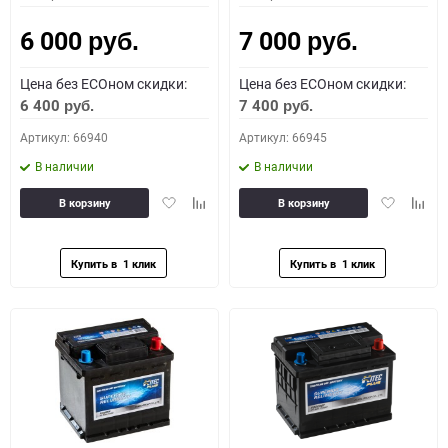
6 000
7 000
руб.
руб.
Цена без ECOном скидки:
Цена без ECOном скидки:
6 400
7 400
руб.
руб.
Артикул: 66940
Артикул: 66945
В наличии
В наличии
Добавить
Добавить
Добавить
Доба
В корзину
В корзину
в
к
в
к
избранное
сравнению
избранное
сравн