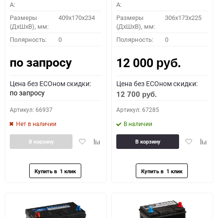
A:
A:
Размеры
409x170x234
Размеры
306x173x225
(ДхШхВ), мм:
(ДхШхВ), мм:
Полярность:
0
Полярность:
0
по запросу
12 000
руб.
Цена без ECOном скидки:
Цена без ECOном скидки:
по запросу
12 700
руб.
Артикул: 66937
Артикул: 67285
Нет в наличии
В наличии
Добавить
Добавить
Добавить
Доба
В корзину
В корзину
в
к
в
к
избранное
сравнению
избранное
сравн