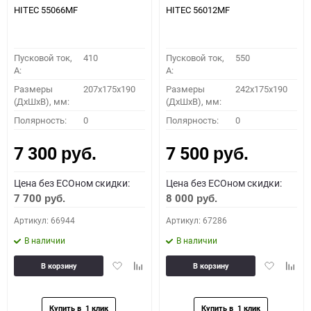
HITEC 55066MF
HITEC 56012MF
Пусковой ток,
410
Пусковой ток,
550
A:
A:
Размеры
207x175x190
Размеры
242x175x190
(ДхШхВ), мм:
(ДхШхВ), мм:
Полярность:
0
Полярность:
0
7 300
7 500
руб.
руб.
Цена без ECOном скидки:
Цена без ECOном скидки:
7 700
8 000
руб.
руб.
Артикул: 66944
Артикул: 67286
В наличии
В наличии
Добавить
Добавить
Добавить
Доба
В корзину
В корзину
в
к
в
к
избранное
сравнению
избранное
сравн