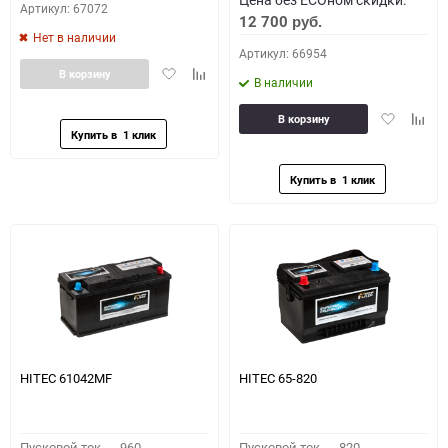
Артикул: 67072
12 700
руб.
Нет в наличии
Артикул: 66954
Добавить
Добавить
В корзину
В наличии
в
к
избранное
сравнению
Добавить
Доба
В корзину
в
к
избранное
сравн
HITEC 61042MF
HITEC 65-820
Пусковой ток,
960
Пусковой ток,
820