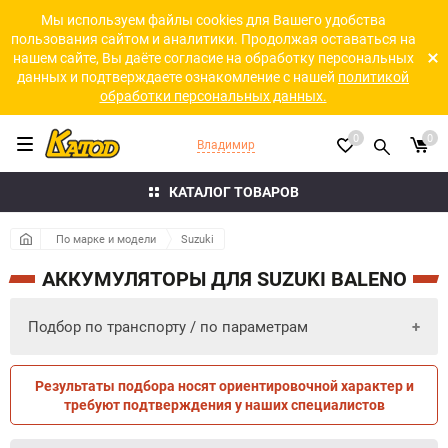
Мы используем файлы cookies для Вашего удобства
пользования сайтом и аналитики. Продолжая оставаться на
нашем сайте, Вы даёте согласие на обработку персональных
данных и подтверждаете ознакомление с нашей
политикой
обработки персональных данных.
0
0
Владимир
КАТАЛОГ ТОВАРОВ
По марке и модели
Suzuki
АККУМУЛЯТОРЫ ДЛЯ SUZUKI BALENO
Подбор по транспорту / по параметрам
Результаты подбора носят ориентировочной характер и
ПО ПАРАМЕТРАМ
ПО ТРАНСПОРТУ
требуют подтверждения у наших специалистов