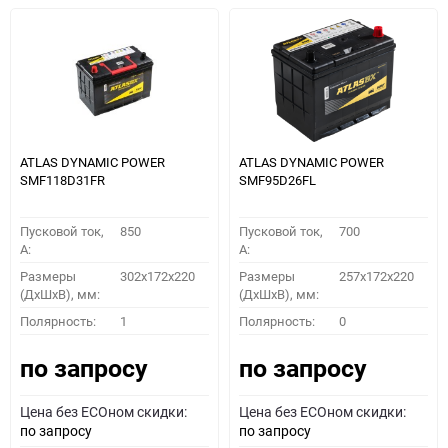
ATLAS DYNAMIC POWER
ATLAS DYNAMIC POWER
SMF118D31FR
SMF95D26FL
Пусковой ток,
850
Пусковой ток,
700
A:
A:
Размеры
302x172x220
Размеры
257x172x220
(ДхШхВ), мм:
(ДхШхВ), мм:
Полярность:
1
Полярность:
0
по запросу
по запросу
Цена без ECOном скидки:
Цена без ECOном скидки:
по запросу
по запросу