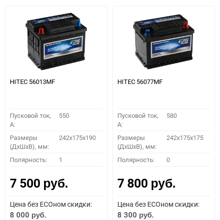
HITEC 56013MF
HITEC 56077MF
Пусковой ток,
550
Пусковой ток,
580
A:
A:
Размеры
242x175x190
Размеры
242x175x175
(ДхШхВ), мм:
(ДхШхВ), мм:
Полярность:
1
Полярность:
0
7 500
7 800
руб.
руб.
Цена без ECOном скидки:
Цена без ECOном скидки:
8 000
8 300
руб.
руб.