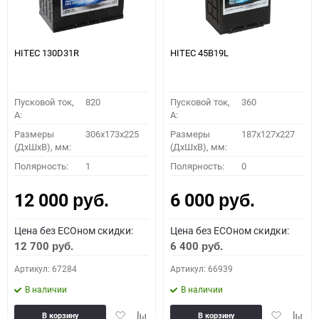
HITEC 130D31R
HITEC 45B19L
Пусковой ток,
820
Пусковой ток,
360
A:
A:
Размеры
306x173x225
Размеры
187x127x227
(ДхШхВ), мм:
(ДхШхВ), мм:
Полярность:
1
Полярность:
0
12 000
6 000
руб.
руб.
Цена без ECOном скидки:
Цена без ECOном скидки:
12 700
6 400
руб.
руб.
Артикул: 67284
Артикул: 66939
В наличии
В наличии
Добавить
Добавить
Добавить
Доба
В корзину
В корзину