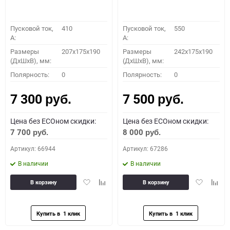
Пусковой ток,
410
Пусковой ток,
550
A:
A:
Размеры
207x175x190
Размеры
242x175x190
(ДхШхВ), мм:
(ДхШхВ), мм:
Полярность:
0
Полярность:
0
7 300
7 500
руб.
руб.
Цена без ECOном скидки:
Цена без ECOном скидки:
7 700
8 000
руб.
руб.
Артикул: 66944
Артикул: 67286
В наличии
В наличии
Добавить
Добавить
Добавить
Доба
В корзину
В корзину
в
к
в
к
избранное
сравнению
избранное
сравн