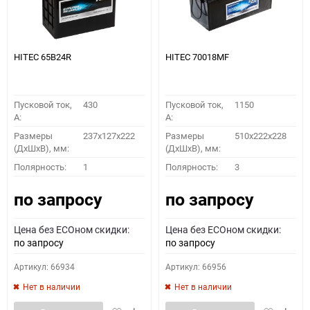
HITEC 65B24R
HITEC 70018MF
Пусковой ток,
430
Пусковой ток,
1150
A:
A:
Размеры
237x127x222
Размеры
510x222x228
(ДхШхВ), мм:
(ДхШхВ), мм:
Полярность:
1
Полярность:
3
по запросу
по запросу
Цена без ECOном скидки:
Цена без ECOном скидки:
по запросу
по запросу
Артикул: 66934
Артикул: 66956
Нет в наличии
Нет в наличии