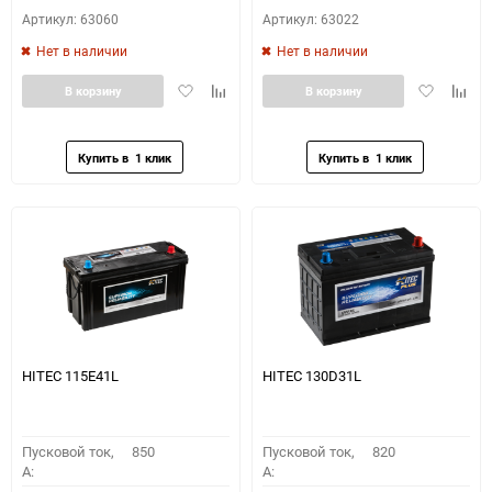
Артикул: 63060
Артикул: 63022
Нет в наличии
Нет в наличии
Добавить
Добавить
Добавить
Доба
В корзину
В корзину
в
к
в
к
избранное
сравнению
избранное
сравн
HITEC 115E41L
HITEC 130D31L
Пусковой ток,
850
Пусковой ток,
820
A:
A: