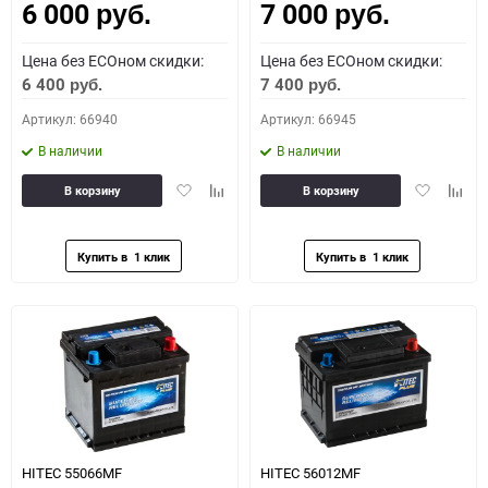
6 000
7 000
руб.
руб.
Цена без ECOном скидки:
Цена без ECOном скидки:
6 400
7 400
руб.
руб.
Артикул: 66940
Артикул: 66945
В наличии
В наличии
Добавить
Добавить
Добавить
Доба
В корзину
В корзину
в
к
в
к
избранное
сравнению
избранное
сравн
HITEC 55066MF
HITEC 56012MF