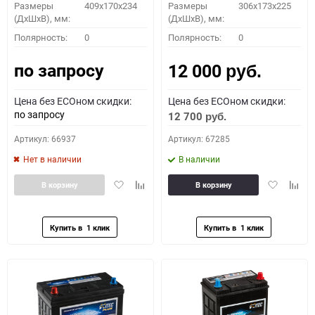
Размеры
409x170x234
Размеры
306x173x225
(ДхШхВ), мм:
(ДхШхВ), мм:
Полярность:
0
Полярность:
0
по запросу
12 000
руб.
Цена без ECOном скидки:
Цена без ECOном скидки:
по запросу
12 700
руб.
Артикул: 66937
Артикул: 67285
Нет в наличии
В наличии
Добавить
Добавить
Добавить
Доба
В корзину
В корзину
в
к
в
к
избранное
сравнению
избранное
сравн