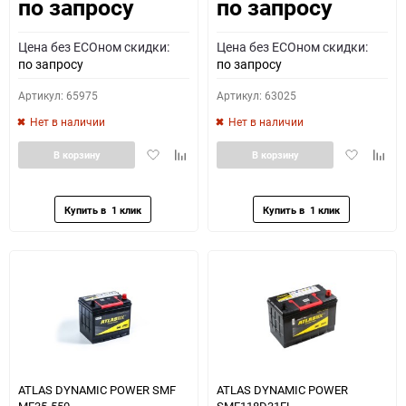
по запросу
по запросу
Как определить полярность?
Цена без ECOном скидки:
Цена без ECOном скидки:
0 - обратная
1 - прямая
3 - обратная
4 - прямая
по запросу
по запросу
Артикул: 65975
Артикул: 63025
Нет в наличии
Нет в наличии
Добавить
Добавить
Добавить
Доба
В корзину
В корзину
в
к
в
к
избранное
сравнению
избранное
сравн
ATLAS DYNAMIC POWER SMF
ATLAS DYNAMIC POWER