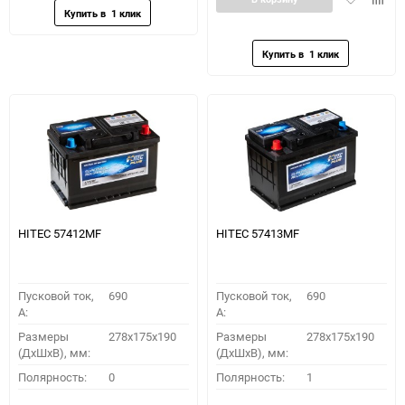
в
к
избранное
сравн
HITEC 57412MF
HITEC 57413MF
Пусковой ток,
690
Пусковой ток,
690
A:
A:
Размеры
278x175x190
Размеры
278x175x190
(ДхШхВ), мм:
(ДхШхВ), мм:
Полярность:
0
Полярность:
1