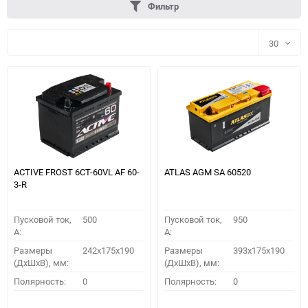
Фильтр
30
30
60
90
150
ACTIVE FROST 6СТ-60VL АF 60-
ATLAS AGM SA 60520
3-R
Пусковой ток,
500
Пусковой ток,
950
A:
A:
Размеры
242x175x190
Размеры
393x175x190
(ДхШхВ), мм:
(ДхШхВ), мм:
ПОДОБРАТЬ
Полярность:
0
Полярность:
0