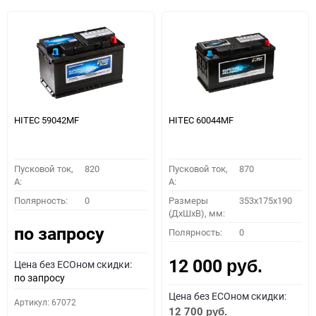
HITEC 59042MF
HITEC 60044MF
Пусковой ток,
820
Пусковой ток,
870
A:
A:
Полярность:
0
Размеры
353x175x190
(ДхШхВ), мм:
по запросу
Полярность:
0
12 000
Цена без ECOном скидки:
руб.
по запросу
Цена без ECOном скидки:
Артикул: 67072
12 700
руб.