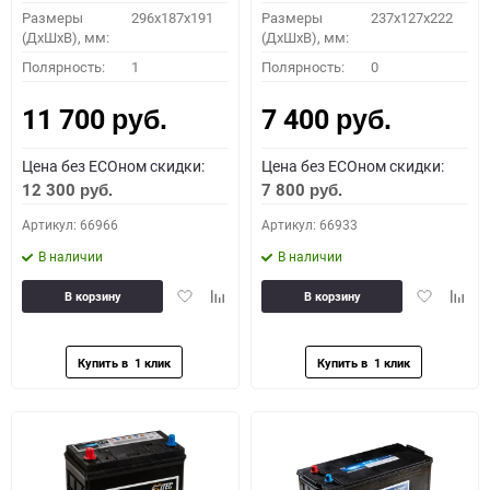
Размеры
296х187х191
Размеры
237x127x222
(ДхШхВ), мм:
(ДхШхВ), мм:
Полярность:
1
Полярность:
0
11 700
7 400
руб.
руб.
Цена без ECOном скидки:
Цена без ECOном скидки:
12 300
7 800
руб.
руб.
Артикул: 66966
Артикул: 66933
В наличии
В наличии
Добавить
Добавить
Добавить
Доба
В корзину
В корзину
в
к
в
к
избранное
сравнению
избранное
сравн