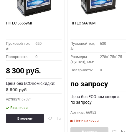
HITEC 56559MF
HITEC 56618MF
Пусковой ток,
620
Пусковой ток,
630
A:
A:
Полярность:
0
Размеры
278x175x175
(ДхШхВ), мм:
8 300
Полярность:
0
руб.
по запросу
Цена без ECOном скидки:
8 800
руб.
Цена без ECOном скидки:
Артикул: 67071
по запросу
В наличии
Артикул: 66952
Добавить
Добавить
В корзину
Нет в наличии
в
к
избранное
сравнению
Добавить
Доба
В корзину