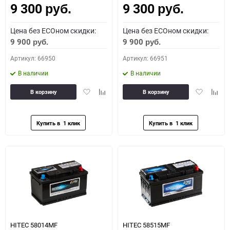
9 300
9 300
руб.
руб.
Цена без ECOном скидки:
Цена без ECOном скидки:
9 900
9 900
руб.
руб.
Артикул: 66950
Артикул: 66951
В наличии
В наличии
Добавить
Добавить
Добавить
Доба
В корзину
В корзину
в
к
в
к
избранное
сравнению
избранное
сравн
HITEC 58014MF
HITEC 58515MF