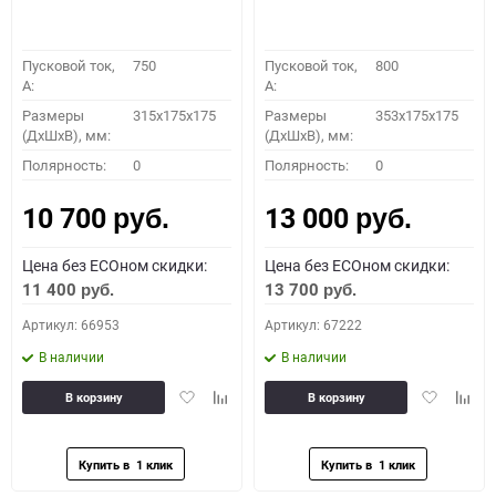
Пусковой ток,
750
Пусковой ток,
800
A:
A:
Размеры
315x175x175
Размеры
353x175x175
(ДхШхВ), мм:
(ДхШхВ), мм:
Полярность:
0
Полярность:
0
10 700
13 000
руб.
руб.
Цена без ECOном скидки:
Цена без ECOном скидки:
11 400
13 700
руб.
руб.
Артикул: 66953
Артикул: 67222
В наличии
В наличии
Добавить
Добавить
Добавить
Доба
В корзину
В корзину
в
к
в
к
избранное
сравнению
избранное
сравн