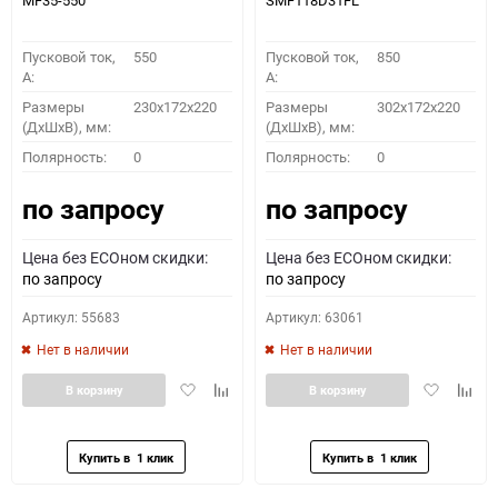
MF35-550
SMF118D31FL
Пусковой ток,
550
Пусковой ток,
850
A:
A:
Размеры
230x172x220
Размеры
302x172x220
(ДхШхВ), мм:
(ДхШхВ), мм:
Полярность:
0
Полярность:
0
по запросу
по запросу
Цена без ECOном скидки:
Цена без ECOном скидки:
по запросу
по запросу
Артикул: 55683
Артикул: 63061
Нет в наличии
Нет в наличии
Добавить
Добавить
Добавить
Доба
В корзину
В корзину
в
к
в
к
избранное
сравнению
избранное
сравн