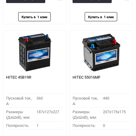
в
к
в
к
избранное
сравнению
избранное
сравн
HITEC 45B19R
HITEC 55016MF
Пусковой ток,
360
Пусковой ток,
440
A:
A:
Размеры
187x127x227
Размеры
207x175x175
(ДхШхВ), мм:
(ДхШхВ), мм:
Полярность:
1
Полярность:
0