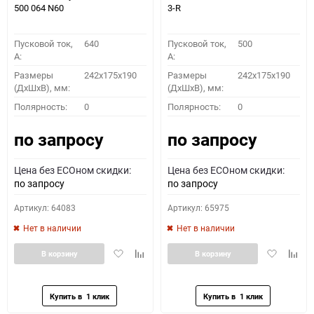
500 064 N60
3-R
Пусковой ток,
640
Пусковой ток,
500
A:
A:
Размеры
242x175x190
Размеры
242x175x190
(ДхШхВ), мм:
(ДхШхВ), мм:
ПОДОБРАТЬ
Полярность:
0
Полярность:
0
по запросу
по запросу
Как определить полярность?
Цена без ECOном скидки:
Цена без ECOном скидки:
0 - обратная
1 - прямая
3 - обратная
4 - прямая
по запросу
по запросу
Артикул: 64083
Артикул: 65975
Нет в наличии
Нет в наличии
Добавить
Добавить
Добавить
Доба
В корзину
В корзину
в
к
в
к
избранное
сравнению
избранное
сравн