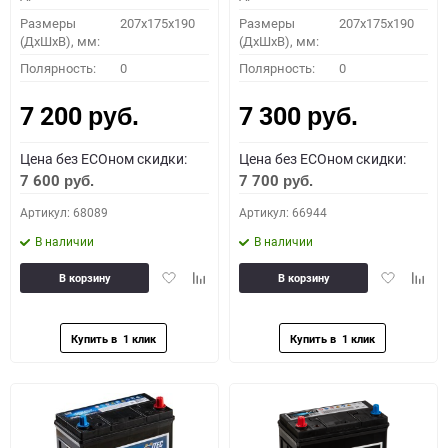
Размеры
207x175x190
Размеры
207x175x190
(ДхШхВ), мм:
(ДхШхВ), мм:
Полярность:
0
Полярность:
0
7 200
7 300
руб.
руб.
Цена без ECOном скидки:
Цена без ECOном скидки:
7 600
7 700
руб.
руб.
Артикул: 68089
Артикул: 66944
В наличии
В наличии
Добавить
Добавить
Добавить
Доба
В корзину
В корзину
в
к
в
к
избранное
сравнению
избранное
сравн