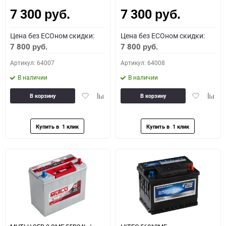
7 300
7 300
руб.
руб.
Цена без ECOном скидки:
Цена без ECOном скидки:
7 800
7 800
руб.
руб.
Артикул: 64007
Артикул: 64008
В наличии
В наличии
Добавить
Добавить
Добавить
Доба
В корзину
В корзину
в
к
в
к
избранное
сравнению
избранное
сравн