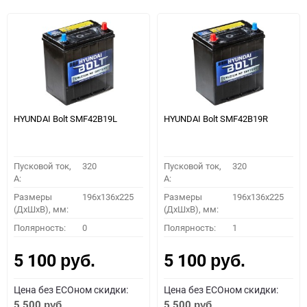
HYUNDAI Bolt SMF42B19L
HYUNDAI Bolt SMF42B19R
Пусковой ток,
320
Пусковой ток,
320
A:
A:
Размеры
196х136х225
Размеры
196х136х225
(ДхШхВ), мм:
(ДхШхВ), мм:
Полярность:
0
Полярность:
1
5 100
5 100
руб.
руб.
Цена без ECOном скидки:
Цена без ECOном скидки:
5 500
5 500
руб.
руб.