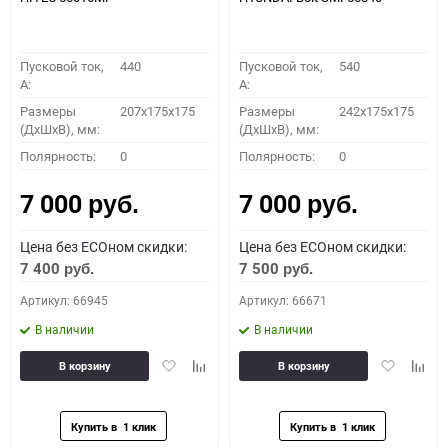
Пусковой ток,
440
Пусковой ток,
540
A:
A:
Размеры
207x175x175
Размеры
242x175x175
(ДхШхВ), мм:
(ДхШхВ), мм:
Полярность:
0
Полярность:
0
7 000
7 000
руб.
руб.
Цена без ECOном скидки:
Цена без ECOном скидки:
7 400
7 500
руб.
руб.
Артикул: 66945
Артикул: 66671
В наличии
В наличии
Добавить
Добавить
Добавить
Доба
В корзину
В корзину
в
к
в
к
избранное
сравнению
избранное
сравн