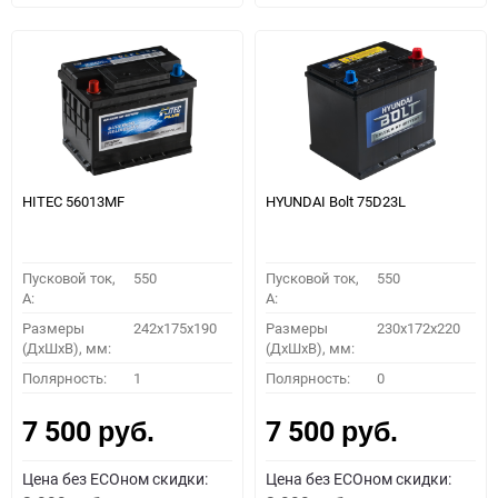
HITEC 56013MF
HYUNDAI Bolt 75D23L
Пусковой ток,
550
Пусковой ток,
550
A:
A:
Размеры
242x175x190
Размеры
230x172x220
(ДхШхВ), мм:
(ДхШхВ), мм:
Полярность:
1
Полярность:
0
7 500
7 500
руб.
руб.
Цена без ECOном скидки:
Цена без ECOном скидки: