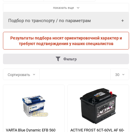
показать еще
Подбор по транспорту / по параметрам
Результаты подбора носят ориентировочной характер и
ПО ПАРАМЕТРАМ
ПО ТРАНСПОРТУ
требуют подтверждения у наших специалистов
Фильтр
Сортировать
30
30
60
90
150
VARTA Blue Dynamic EFB 560
ACTIVE FROST 6СТ-60VL АF 60-