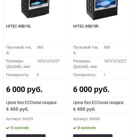
HITEC 45B19L
HITEC 45B19R
Пусковой ток,
360
Пусковой ток,
360
A:
A:
Размеры
187x127x227
Размеры
187x127x227
(ДхШхВ), мм:
(ДхШхВ), мм:
Полярность:
0
Полярность:
1
6 000
6 000
руб.
руб.
Цена без ECOном скидки:
Цена без ECOном скидки:
6 400
6 400
руб.
руб.
Артикул: 66939
Артикул: 66940
В наличии
В наличии