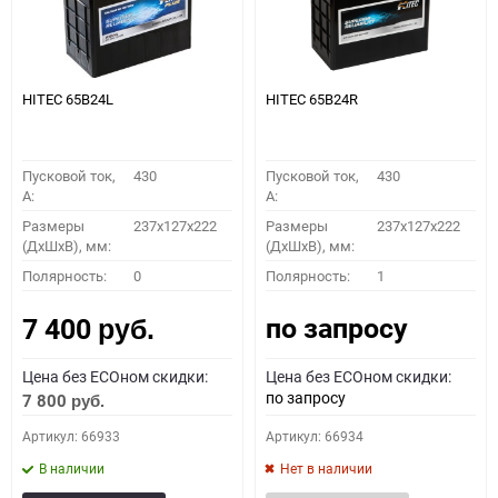
HITEC 65B24L
HITEC 65B24R
Пусковой ток,
430
Пусковой ток,
430
A:
A:
Размеры
237x127x222
Размеры
237x127x222
(ДхШхВ), мм:
(ДхШхВ), мм:
Полярность:
0
Полярность:
1
по запросу
7 400
руб.
Цена без ECOном скидки:
Цена без ECOном скидки:
по запросу
7 800
руб.
Артикул: 66933
Артикул: 66934
В наличии
Нет в наличии