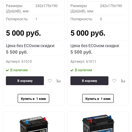
Размеры
242x175x190
Размеры
242x175x190
(ДхШхВ), мм:
(ДхШхВ), мм:
Полярность:
1
Полярность:
0
5 000
5 000
руб.
руб.
Цена без ECOном скидки:
Цена без ECOном скидки:
5 500
5 500
руб.
руб.
Артикул: 61010
Артикул: 61011
В наличии
В наличии
Добавить
Добавить
Добавить
Доба
В корзину
В корзину
в
к
в
к
избранное
сравнению
избранное
сравн