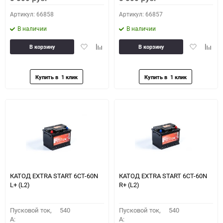
Артикул: 66858
Артикул: 66857
В наличии
В наличии
Добавить
Добавить
Добавить
Доба
В корзину
В корзину
в
к
в
к
избранное
сравнению
избранное
сравн
КАТОД EXTRA START 6СТ-60N
КАТОД EXTRA START 6СТ-60N
L+ (L2)
R+ (L2)
Пусковой ток,
540
Пусковой ток,
540
A:
A: