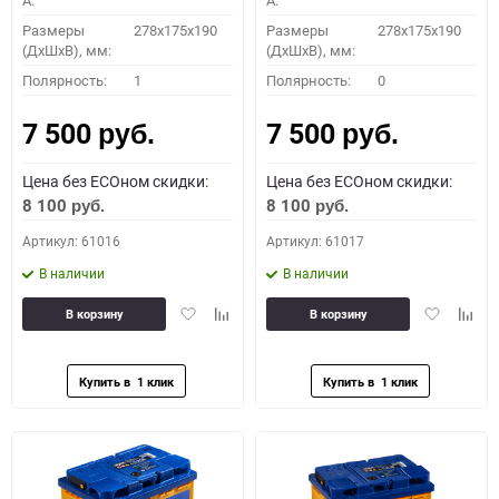
A:
A:
Размеры
278x175x190
Размеры
278x175x190
(ДхШхВ), мм:
(ДхШхВ), мм:
Полярность:
1
Полярность:
0
7 500
7 500
руб.
руб.
Цена без ECOном скидки:
Цена без ECOном скидки:
8 100
8 100
руб.
руб.
Артикул: 61016
Артикул: 61017
В наличии
В наличии
Добавить
Добавить
Добавить
Доба
В корзину
В корзину
в
к
в
к
избранное
сравнению
избранное
сравн