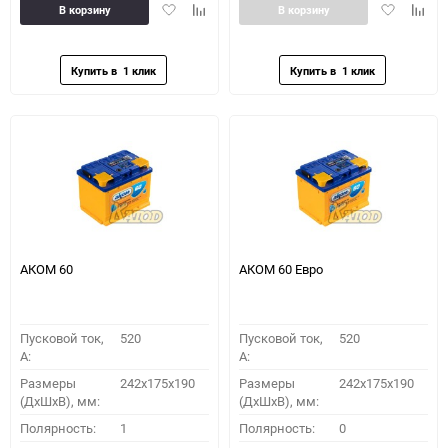
Добавить
Добавить
Добавить
Доба
В корзину
В корзину
в
к
в
к
избранное
сравнению
избранное
сравн
АКОМ 60
АКОМ 60 Евро
Пусковой ток,
520
Пусковой ток,
520
A:
A:
Размеры
242x175x190
Размеры
242x175x190
(ДхШхВ), мм:
(ДхШхВ), мм:
Полярность:
1
Полярность:
0