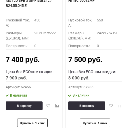
MUTLU SFB 3 SMF 55B24L /
HITEC 56012MF
B24.55.045.E
Пусковой ток,
450
Пусковой ток,
550
A:
A:
Размеры
237x127x222
Размеры
242x175x190
(ДхШхВ), мм:
(ДхШхВ), мм:
Полярность:
0
Полярность:
0
7 400
7 500
руб.
руб.
Цена без ECOном скидки:
Цена без ECOном скидки:
7 900
8 000
руб.
руб.
Артикул: 62456
Артикул: 67286
В наличии
В наличии
Добавить
Добавить
Добавить
Доба
В корзину
В корзину
в
к
в
к
избранное
сравнению
избранное
сравн