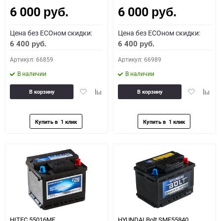
6 000
6 000
руб.
руб.
Цена без ECOном скидки:
Цена без ECOном скидки:
6 400
6 400
руб.
руб.
Артикул: 66859
Артикул: 66989
В наличии
В наличии
Добавить
Добавить
Добавить
Доба
В корзину
В корзину
в
к
в
к
избранное
сравнению
избранное
сравн
HITEC 55016MF
HYUNDAI Bolt SMF55840