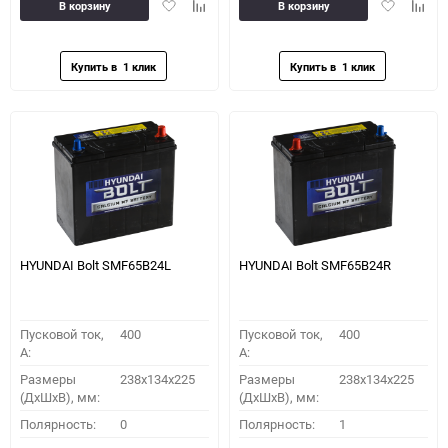
Добавить
Добавить
Добавить
Доба
В корзину
В корзину
в
к
в
к
избранное
сравнению
избранное
сравн
HYUNDAI Bolt SMF65B24L
HYUNDAI Bolt SMF65B24R
Пусковой ток,
400
Пусковой ток,
400
A:
A:
Размеры
238х134х225
Размеры
238х134х225
(ДхШхВ), мм:
(ДхШхВ), мм:
Полярность:
0
Полярность:
1