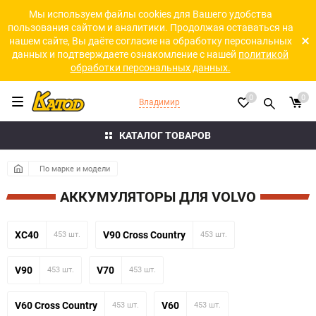
Мы используем файлы cookies для Вашего удобства
пользования сайтом и аналитики. Продолжая оставаться на
нашем сайте, Вы даёте согласие на обработку персональных
данных и подтверждаете ознакомление с нашей
политикой
обработки персональных данных.
0
0
Владимир
КАТАЛОГ ТОВАРОВ
По марке и модели
АККУМУЛЯТОРЫ ДЛЯ VOLVO
XC40
V90 Cross Country
453 шт.
453 шт.
V90
V70
453 шт.
453 шт.
V60 Cross Country
V60
453 шт.
453 шт.