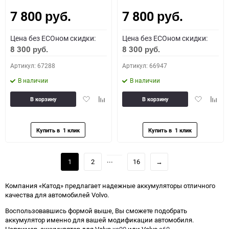
7 800
7 800
руб.
руб.
Цена без ECOном скидки:
Цена без ECOном скидки:
8 300
8 300
руб.
руб.
Артикул: 67288
Артикул: 66947
В наличии
В наличии
Добавить
Добавить
Добавить
Доба
В корзину
В корзину
в
к
в
к
избранное
сравнению
избранное
сравн
...
1
2
16
→
Компания «Катод» предлагает надежные аккумуляторы отличного
качества для автомобилей Volvo.
Воспользовавшись формой выше, Вы сможете подобрать
аккумулятор именно для вашей модификации автомобиля.