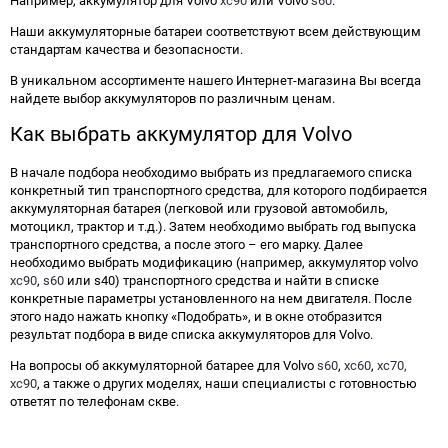
Например, аккумулятор для Volvo
xc90
или Volvo
s60
.
Наши аккумуляторные батареи соответствуют всем действующим
стандартам качества и безопасности.
В уникальном ассортименте нашего Интернет-магазина Вы всегда
найдете выбор аккумуляторов по различным ценам.
Как выбрать аккумулятор для Volvo
В начале подбора необходимо выбрать из предлагаемого списка
конкретный тип транспортного средства, для которого подбирается
аккумуляторная батарея (легковой или грузовой автомобиль,
мотоцикл, трактор и т.д.). Затем необходимо выбрать год выпуска
транспортного средства, а после этого – его марку. Далее
необходимо выбрать модификацию (например, аккумулятор volvo
xc90
,
s60
или s40) транспортного средства и найти в списке
конкретные параметры установленного на нем двигателя. После
этого надо нажать кнопку «Подобрать», и в окне отобразится
результат подбора в виде списка аккумуляторов для Volvo.
На вопросы об аккумуляторной батарее для Volvo
s60
,
xc60
,
xc70,
xc90
, а также о других моделях, наши специалисты с готовностью
ответят по телефонам скве.