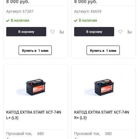
8 000
8 000
руб.
руб.
Артикул: 67287
Артикул: 66659
В наличии
В наличии
Добавить
Добавить
Добавить
Доба
В корзину
В корзину
в
к
в
к
избранное
сравнению
избранное
сравн
КАТОД EXTRA START 6СТ-74N
КАТОД EXTRA START 6СТ-74N
L+ (L3)
R+ (L3)
Пусковой ток,
680
Пусковой ток,
680