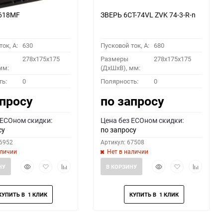
6618MF
ЗВЕРЬ 6СТ-74VL ZVK 74-3-R-n
ок, A:
630
Пусковой ток, A:
680
278x175x175
Размеры
278x175x175
мм:
(ДхШхВ), мм:
ть:
0
Полярность:
0
апросу
по запросу
 ECOном скидки:
Цена без ECOном скидки:
су
по запросу
66952
Артикул: 67508
аличии
Нет в наличии
Быстрый
Добавить
Добавить
Быстрый
Добавить
Добавить
НУ
В КОРЗИНУ
просмотр
в
к
просмотр
в
к
избранное
сравнению
избранное
сравнени