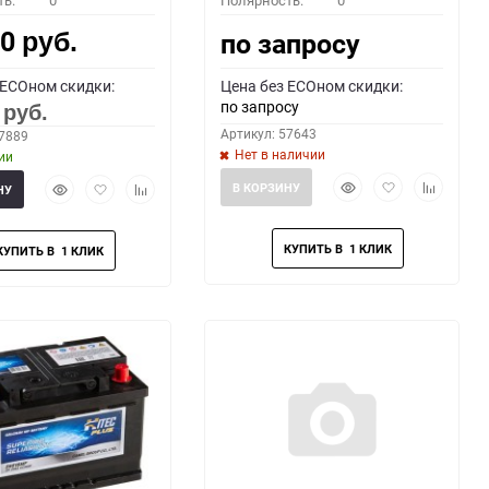
ть:
0
Полярность:
0
00
по запросу
руб.
 ECOном скидки:
Цена без ECOном скидки:
по запросу
0
руб.
Артикул: 57643
67889
Нет в наличии
ии
Быстрый
Добавить
Добавить
Быстрый
Добавить
Добавить
В КОРЗИНУ
НУ
просмотр
в
к
просмотр
в
к
избранное
сравнени
избранное
сравнению