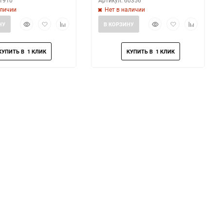
51910
Артикул: 60356
аличии
Нет в наличии
Быстрый
Добавить
Добавить
Быстрый
Добавить
Добавить
НУ
В КОРЗИНУ
просмотр
в
к
просмотр
в
к
избранное
сравнению
избранное
сравнени