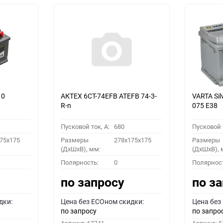
10
АКТЕХ 6СТ-74EFB ATEFB 74-3-
VARTA Sil
R-n
075 E38
Пусковой ток, A:
680
Пусковой т
75x175
Размеры
278x175x175
Размеры
(ДхШхВ), мм:
(ДхШхВ), 
Полярность:
0
Полярнос
по запросу
по з
дки:
Цена без ECOном скидки:
Цена без
по запросу
по запро