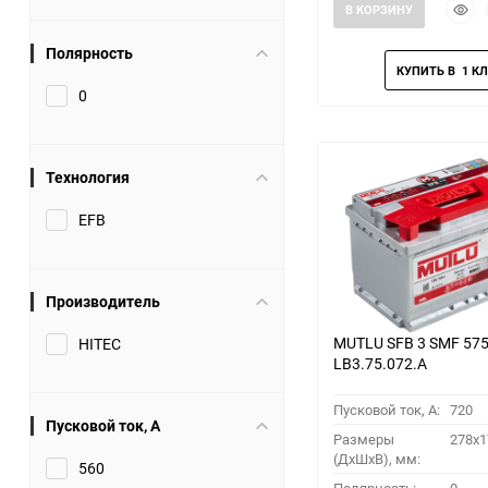
Быст
В КОРЗИНУ
прос
Полярность
0
Технология
EFB
Производитель
MUTLU SFB 3 SMF 575
HITEC
LB3.75.072.A
Пусковой ток, A:
720
Пусковой ток, A
Размеры
278x1
(ДхШхВ), мм:
560