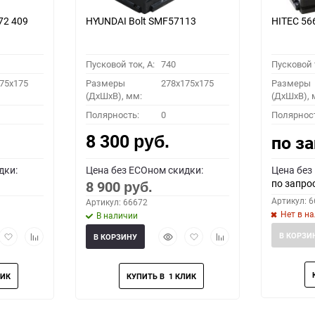
72 409
HYUNDAI Bolt SMF57113
HITEC 5
Пусковой ток, A:
740
Пусковой т
75x175
Размеры
278x175x175
Размеры
(ДхШхВ), мм:
(ДхШхВ), 
Полярность:
0
Полярнос
8 300
по з
руб.
дки:
Цена без ECOном скидки:
Цена без
по запро
8 900
руб.
Артикул: 
Артикул: 66672
Нет в н
В наличии
рый
Добавить
Добавить
Быстрый
Добавить
Добавить
В КОРЗИ
В КОРЗИНУ
мотр
в
к
просмотр
в
к
избранное
сравнению
избранное
сравнению