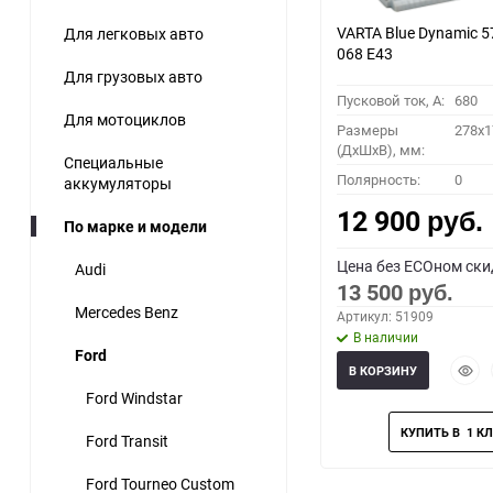
VARTA Blue Dynamic 5
Для легковых авто
068 E43
Для грузовых авто
Пусковой ток, A:
680
Для мотоциклов
Размеры
278x1
(ДхШхВ), мм:
Специальные
Полярность:
0
аккумуляторы
12 900
руб.
По марке и модели
Цена без ECOном ски
Audi
13 500
руб.
Mercedes Benz
Артикул: 51909
В наличии
Ford
Быст
В КОРЗИНУ
прос
Ford Windstar
Ford Transit
Ford Tourneo Custom