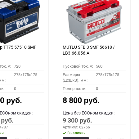
p TT75 57510 SMF
MUTLU SFB 3 SMF 56618 /
LB3.66.056.A
ок, A:
720
Пусковой ток, A:
560
278x175x175
Размеры
278x175x175
мм:
(ДхШхВ), мм:
ть:
0
Полярность:
0
00
8 800
руб.
руб.
 ECOном скидки:
Цена без ECOном скидки:
0
9 300
руб.
руб.
64787
Артикул: 62766
ии
В наличии