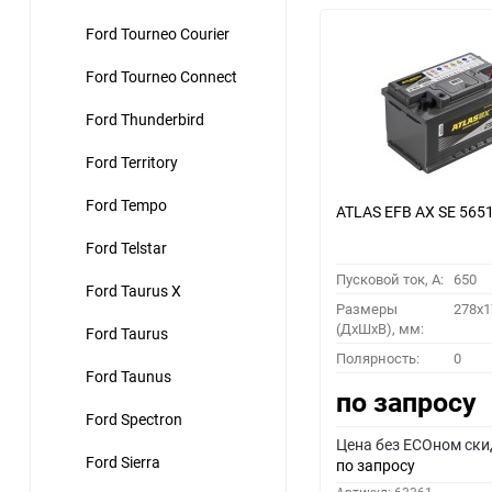
Ford Tourneo Courier
Ford Tourneo Connect
Ford Thunderbird
Ford Territory
Ford Tempo
ATLAS EFB AX SE 565
Ford Telstar
Пусковой ток, A:
650
Ford Taurus X
Размеры
278x1
(ДхШхВ), мм:
Ford Taurus
Полярность:
0
Ford Taunus
по запросу
Ford Spectron
Цена без ECOном ски
Ford Sierra
по запросу