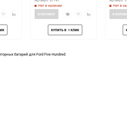
Артикул: 67741
Артикул: 
Нет в наличии
Нет в н
рый
Добавить
Добавить
Быстрый
Добавить
Добавить
В КОРЗИНУ
В КОРЗИ
мотр
в
к
просмотр
в
к
избранное
сравнению
избранное
сравнению
орных батарей для Ford Five Hundred: