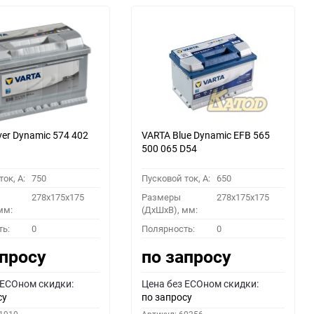
ver Dynamic 574 402
VARTA Blue Dynamic EFB 565
500 065 D54
ок, A:
750
Пусковой ток, A:
650
278x175x175
Размеры
278x175x175
мм:
(ДхШхВ), мм:
ть:
0
Полярность:
0
апросу
по запросу
 ECOном скидки:
Цена без ECOном скидки:
су
по запросу