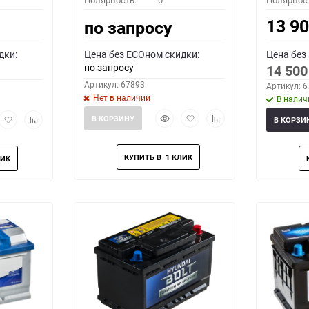
Полярность:
0
Полярнос
13 9
по запросу
дки:
Цена без ECOном скидки:
Цена без
по запросу
14 50
Артикул: 67893
Артикул: 
Нет в наличии
В налич
Быстрый
Добавить
Добавить
рый
Добавить
Добавить
В КОРЗИНУ
В КОРЗИ
просмотр
в
к
мотр
в
к
избранное
сравнению
избранное
сравнению