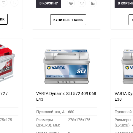
рый
Добавить
Добавить
Быстрый
Добавить
Добавить
В КОРЗИНУ
В КОРЗИ
мотр
в
к
просмотр
в
к
избранное
сравнению
избранное
сравнению
72 /
VARTA Dynamic SLI 572 409 068
VARTA Dy
E43
E38
Пусковой ток, A:
680
Пусковой т
75x175
Размеры
278x175x175
Размеры
(ДхШхВ), мм:
(ДхШхВ), 