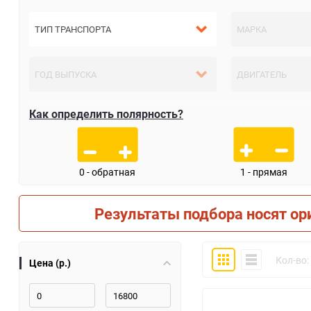
Как определить полярность?
0 - обратная
1 - прямая
Результаты подбора носят ор
Плитка
Компактно
Кол-во:
Цена (р.)
30