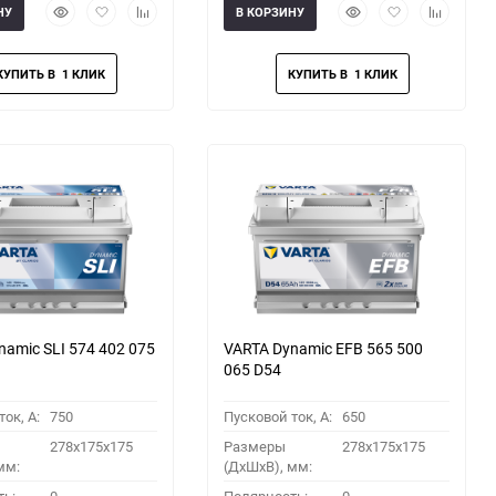
Быстрый
Добавить
Добавить
Быстрый
Добавить
Добавить
НУ
В КОРЗИНУ
просмотр
в
к
просмотр
в
к
избранное
сравнению
избранное
сравнени
namic SLI 574 402 075
VARTA Dynamic EFB 565 500
065 D54
ок, A:
750
Пусковой ток, A:
650
278x175x175
Размеры
278x175x175
мм:
(ДхШхВ), мм: