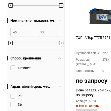
60
90
Номинальная емкость, Ач
150
TOPLA Top TT75 5751
Пусковой ток, A:
720
Способ крепления
Размеры
278x1
(ДхШхВ), мм:
Нижнее
Полярность:
0
по запросу
Гарантийный срок, мес.
Цена без ECOном ски
по запросу
24
Артикул: 68239
36
Нет в наличии