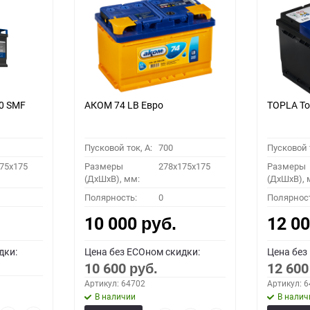
0 SMF
АКОМ 74 LB Евро
TOPLA To
Пусковой ток, A:
700
Пусковой т
75x175
Размеры
278x175x175
Размеры
(ДхШхВ), мм:
(ДхШхВ), 
Полярность:
0
Полярнос
10 000
12 0
руб.
дки:
Цена без ECOном скидки:
Цена без
10 600
12 60
руб.
Артикул: 64702
Артикул: 
В наличии
В налич