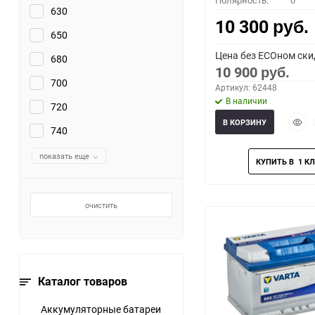
Полярность:
0
630
10 300
руб.
650
Цена без ECOном ски
680
10 900
руб.
700
Артикул: 62448
В наличии
720
Быст
В КОРЗИНУ
740
прос
показать еще
очистить
Каталог товаров
Аккумуляторные батареи