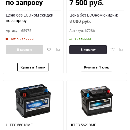
по запросу
7 500
Как определить полярность?
руб.
Цена без ECOном скидки:
Цена без ECOном скидки:
0 - обратная
1 - прямая
3 - обратная
4 - прямая
по запросу
8 000
руб.
Артикул: 65975
Артикул: 67286
Нет в наличии
В наличии
Добавить
Добавить
Добавить
Доба
В корзину
В корзину
в
к
в
к
избранное
сравнению
избранное
сравн
HITEC 56013MF
HITEC 56219MF