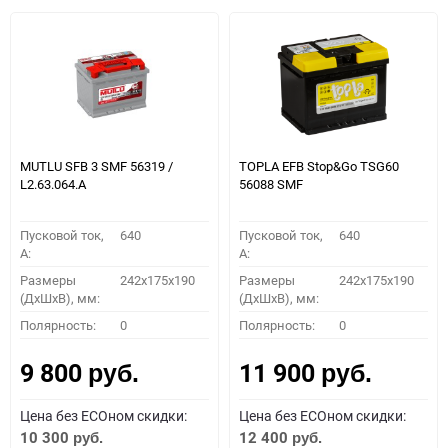
MUTLU SFB 3 SMF 56319 /
TOPLA EFB Stop&Go TSG60
L2.63.064.А
56088 SMF
Пусковой ток,
640
Пусковой ток,
640
A:
A:
Размеры
242x175x190
Размеры
242x175x190
(ДхШхВ), мм:
(ДхШхВ), мм:
Полярность:
0
Полярность:
0
9 800
11 900
руб.
руб.
Цена без ECOном скидки:
Цена без ECOном скидки:
10 300
12 400
руб.
руб.