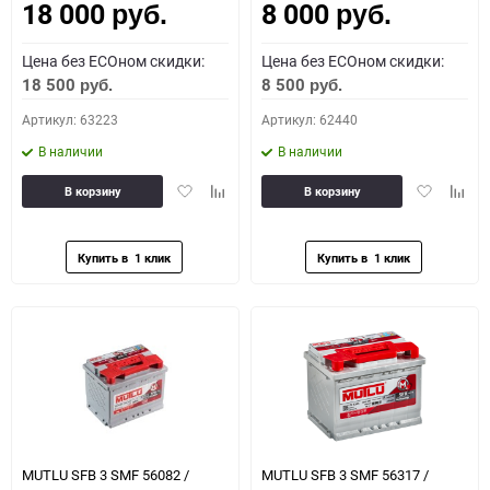
18 000
8 000
руб.
руб.
Цена без ECOном скидки:
Цена без ECOном скидки:
18 500
8 500
руб.
руб.
Артикул: 63223
Артикул: 62440
В наличии
В наличии
Добавить
Добавить
Добавить
Доба
В корзину
В корзину
в
к
в
к
избранное
сравнению
избранное
сравн
MUTLU SFB 3 SMF 56082 /
MUTLU SFB 3 SMF 56317 /