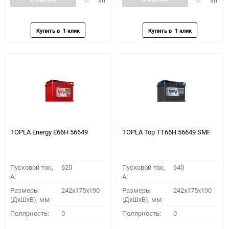
в
к
в
к
избранное
сравнению
избранное
сравн
TOPLA Energy E66H 56649
TOPLA Top TT66H 56649 SMF
Пусковой ток,
620
Пусковой ток,
640
A:
A:
Размеры
242x175x190
Размеры
242x175x190
(ДхШхВ), мм:
(ДхШхВ), мм:
Полярность:
0
Полярность:
0