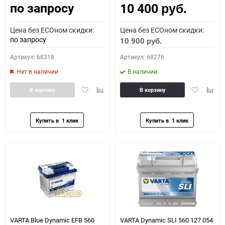
по запросу
10 400
руб.
Цена без ECOном скидки:
Цена без ECOном скидки:
по запросу
10 900
руб.
Артикул: 68318
Артикул: 68276
Нет в наличии
В наличии
Добавить
Добавить
Добавить
Доба
В корзину
В корзину
в
к
в
к
избранное
сравнению
избранное
сравн
VARTA Blue Dynamic EFB 560
VARTA Dynamic SLI 560 127 054