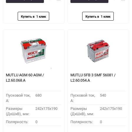
в
к
в
к
избранное
сравнению
избранное
сравн
MUTLU AGM 60 AGM /
MUTLU SFB 3 SMF 56081 /
L2.60.068.A
L2.60.054.A
Пусковой ток,
680
Пусковой ток,
540
A:
A:
Размеры
242x175x190
Размеры
242x175x190
(ДхШхВ), мм:
(ДхШхВ), мм:
Полярность:
0
Полярность:
0