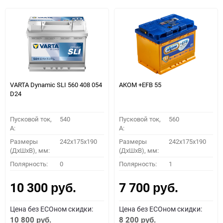
VARTA Dynamic SLI 560 408 054
АКОМ +EFB 55
D24
Пусковой ток,
540
Пусковой ток,
560
A:
A:
Размеры
242x175x190
Размеры
242x175x190
(ДхШхВ), мм:
(ДхШхВ), мм:
Полярность:
0
Полярность:
1
10 300
7 700
руб.
руб.
Цена без ECOном скидки:
Цена без ECOном скидки:
10 800
8 200
руб.
руб.