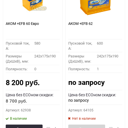
АКОМ +EFB 60 Евро
АКОМ +EFB 62
Пусковой ток,
580
Пусковой ток,
600
A:
A:
Размеры
242x175x190
Размеры
242x175x190
(ДхШхВ), мм:
(ДхШхВ), мм:
Полярность:
0
Полярность:
1
по запросу
8 200
руб.
Цена без ECOном скидки:
Цена без ECOном скидки:
по запросу
8 700
руб.
Артикул: 62938
Артикул: 64105
В наличии
Нет в наличии