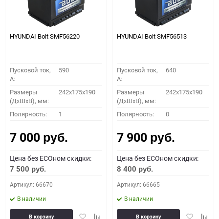
HYUNDAI Bolt SMF56220
HYUNDAI Bolt SMF56513
Пусковой ток,
590
Пусковой ток,
640
A:
A:
Размеры
242x175x190
Размеры
242x175x190
(ДхШхВ), мм:
(ДхШхВ), мм:
Полярность:
1
Полярность:
0
7 000
7 900
руб.
руб.
Цена без ECOном скидки:
Цена без ECOном скидки:
7 500
8 400
руб.
руб.
Артикул: 66670
Артикул: 66665
В наличии
В наличии
Добавить
Добавить
Добавить
Доба
В корзину
В корзину