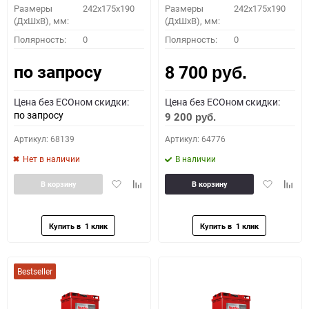
Размеры
242x175x190
Размеры
242x175x190
(ДхШхВ), мм:
(ДхШхВ), мм:
Полярность:
0
Полярность:
0
по запросу
8 700
руб.
Цена без ECOном скидки:
Цена без ECOном скидки:
по запросу
9 200
руб.
Артикул: 68139
Артикул: 64776
Нет в наличии
В наличии
Добавить
Добавить
Добавить
Доба
В корзину
В корзину
в
к
в
к
избранное
сравнению
избранное
сравн
Bestseller