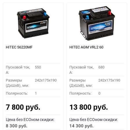
HITEC 56220MF
HITEC AGM VRL2 60
Пусковой ток,
550
Пусковой ток,
680
A:
A:
Размеры
242x175x190
Размеры
242x175x190
(ДхШхВ), мм:
(ДхШхВ), мм:
Полярность:
1
Полярность:
0
7 800
13 800
руб.
руб.
Цена без ECOном скидки:
Цена без ECOном скидки:
8 300
14 300
руб.
руб.