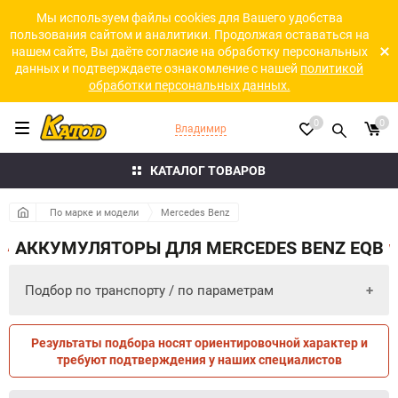
Мы используем файлы cookies для Вашего удобства
пользования сайтом и аналитики. Продолжая оставаться на
нашем сайте, Вы даёте согласие на обработку персональных
данных и подтверждаете ознакомление с нашей
политикой
обработки персональных данных.
0
0
Владимир
КАТАЛОГ ТОВАРОВ
По марке и модели
Mercedes Benz
АККУМУЛЯТОРЫ ДЛЯ MERCEDES BENZ EQB
Подбор по транспорту / по параметрам
Результаты подбора носят ориентировочной характер и
ПО ПАРАМЕТРАМ
ПО ТРАНСПОРТУ
требуют подтверждения у наших специалистов