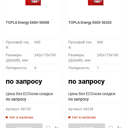
TOPLA Energy E60H 56008
TOPLA Energy E60X 56265
Пусковой ток,
600
Пусковой ток,
600
A:
A:
Размеры
242x175x190
Размеры
242x175x190
(ДхШхВ), мм:
(ДхШхВ), мм:
Полярность:
0
Полярность:
1
по запросу
по запросу
Цена без ECOном скидки:
Цена без ECOном скидки:
по запросу
по запросу
Артикул: 68155
Артикул: 68238
Нет в наличии
Нет в наличии
Добавить
Добавить
Добавить
Доба
В корзину
В корзину