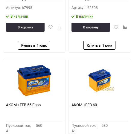
Артикул: 67998
Артикул: 62808
В наличии
В наличии
Добавить
Добавить
Добавить
Доба
В корзину
В корзину
в
к
в
к
избранное
сравнению
избранное
сравн
АКОМ +EFB 55 Евро
АКОМ +EFB 60
Пусковой ток,
560
Пусковой ток,
580
A:
A: