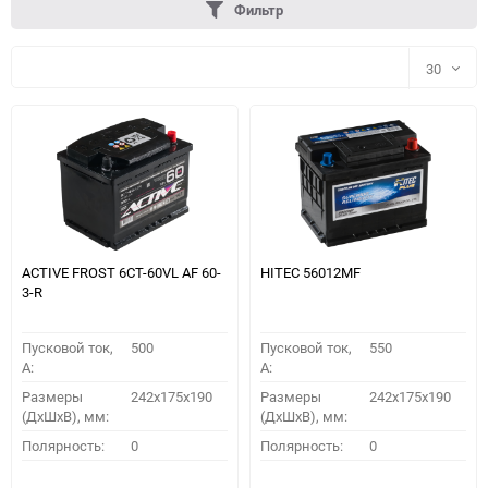
Фильтр
30
30
60
90
150
ACTIVE FROST 6СТ-60VL АF 60-
HITEC 56012MF
3-R
Пусковой ток,
500
Пусковой ток,
550
A:
A:
Размеры
242x175x190
Размеры
242x175x190
(ДхШхВ), мм:
(ДхШхВ), мм:
ПОДОБРАТЬ
Полярность:
0
Полярность:
0