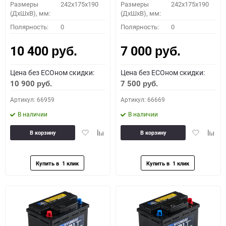
Размеры
242x175x190
Размеры
242x175x190
(ДхШхВ), мм:
(ДхШхВ), мм:
Полярность:
0
Полярность:
0
10 400
7 000
руб.
руб.
Цена без ECOном скидки:
Цена без ECOном скидки:
10 900
7 500
руб.
руб.
Артикул: 66959
Артикул: 66669
В наличии
В наличии
Добавить
Добавить
Добавить
Доба
В корзину
В корзину
в
к
в
к
избранное
сравнению
избранное
сравн