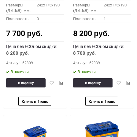
Размеры
242x175x190
Размеры
242x175x190
(ДхШхВ), мм:
(ДхШхВ), мм:
Полярность:
0
Полярность:
1
7 700
8 200
руб.
руб.
Цена без ECOном скидки:
Цена без ECOном скидки:
8 200
8 700
руб.
руб.
Артикул: 62809
Артикул: 62939
В наличии
В наличии
Добавить
Добавить
Добавить
Доба
В корзину
В корзину
в
к
в
к
избранное
сравнению
избранное
сравн