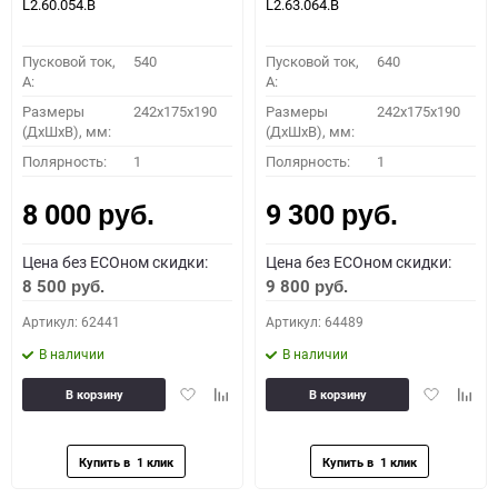
L2.60.054.B
L2.63.064.B
Пусковой ток,
540
Пусковой ток,
640
A:
A:
Размеры
242x175x190
Размеры
242x175x190
(ДхШхВ), мм:
(ДхШхВ), мм:
Полярность:
1
Полярность:
1
8 000
9 300
руб.
руб.
Цена без ECOном скидки:
Цена без ECOном скидки:
8 500
9 800
руб.
руб.
Артикул: 62441
Артикул: 64489
В наличии
В наличии
Добавить
Добавить
Добавить
Доба
В корзину
В корзину
в
к
в
к
избранное
сравнению
избранное
сравн