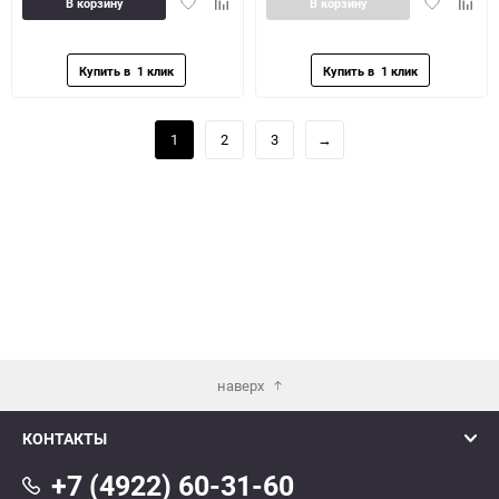
Добавить
Добавить
Добавить
Доба
В корзину
В корзину
в
к
в
к
избранное
сравнению
избранное
сравн
1
2
3
→
наверх
КОНТАКТЫ
+7 (4922) 60-31-60