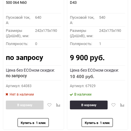
500 064 N60
D43
Пусковой ток,
640
Пусковой ток,
540
A:
A:
Размеры
242x175x190
Размеры
242x175x190
(ДхШхВ), мм:
(ДхШхВ), мм:
Полярность:
0
Полярность:
1
по запросу
9 900
руб.
Цена без ECOном скидки:
Цена без ECOном скидки:
по запросу
10 400
руб.
Артикул: 64083
Артикул: 67929
Нет в наличии
В наличии
Добавить
Добавить
Добавить
Доба
В корзину
В корзину
в
к
в
к
избранное
сравнению
избранное
сравн