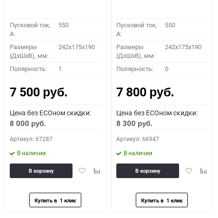
Пусковой ток,
550
Пусковой ток,
550
A:
A:
Размеры
242x175x190
Размеры
242x175x190
(ДхШхВ), мм:
(ДхШхВ), мм:
Полярность:
1
Полярность:
0
7 500
7 800
руб.
руб.
Цена без ECOном скидки:
Цена без ECOном скидки:
8 000
8 300
руб.
руб.
Артикул: 67287
Артикул: 66947
В наличии
В наличии
Добавить
Добавить
Добавить
Доба
В корзину
В корзину
в
к
в
к
избранное
сравнению
избранное
сравн