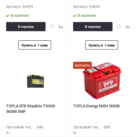
Артикул: 64499
Артикул: 64850
В наличии
В наличии
Добавить
Добавить
Добавить
Доба
В корзину
В корзину
в
к
в
к
избранное
сравнению
избранное
сравн
Bestseller
TOPLA EFB Stop&Go TSG60
TOPLA Energy E60H 56008
56088 SMF
Пусковой ток,
640
Пусковой ток,
600
A:
A: