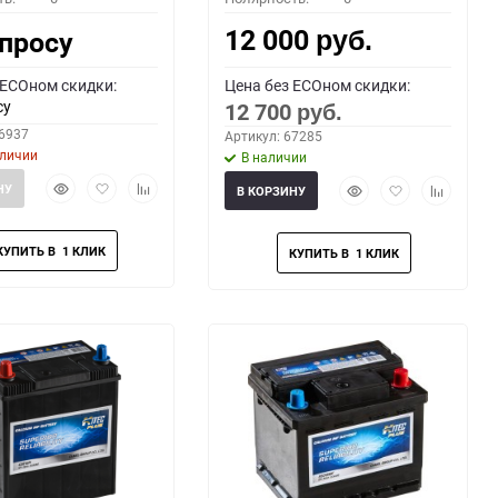
12 000
апросу
руб.
 ECOном скидки:
Цена без ECOном скидки:
су
12 700
руб.
66937
Артикул: 67285
аличии
В наличии
Быстрый
Добавить
Добавить
Быстрый
Добавить
Добавить
НУ
В КОРЗИНУ
просмотр
в
к
просмотр
в
к
избранное
сравнению
избранное
сравнени