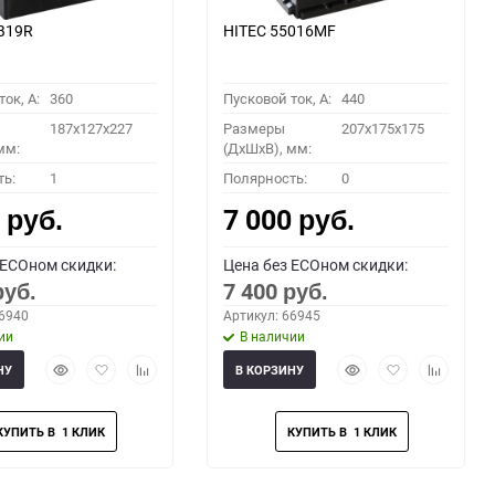
B19R
HITEC 55016MF
ок, A:
360
Пусковой ток, A:
440
187x127x227
Размеры
207x175x175
мм:
(ДхШхВ), мм:
ть:
1
Полярность:
0
0
7 000
руб.
руб.
 ECOном скидки:
Цена без ECOном скидки:
7 400
руб.
руб.
66940
Артикул: 66945
ии
В наличии
Быстрый
Добавить
Добавить
Быстрый
Добавить
Добавить
НУ
В КОРЗИНУ
просмотр
в
к
просмотр
в
к
избранное
сравнению
избранное
сравнени