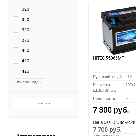
320
330
360
370
400
HITEC 55066MF
410
420
Пусковой ток, A:
410
показать еще
Размеры
207x1
(ДхШхВ), мм:
Полярность:
0
очистить
7 300
руб.
Цена без ECOном ски
7 700
руб.