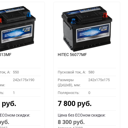
6013MF
HITEC 56077MF
ок, A:
550
Пусковой ток, A:
580
242x175x190
Размеры
242x175x175
мм:
(ДхШхВ), мм:
ть:
1
Полярность:
0
0
7 800
руб.
руб.
 ECOном скидки:
Цена без ECOном скидки:
8 300
руб.
руб.