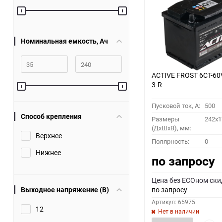
60
90
Номинальная емкость, Ач
150
ACTIVE FROST 6СТ-60
3-R
Пусковой ток, A:
500
Способ крепления
Размеры
242x1
(ДхШхВ), мм:
Верхнее
Полярность:
0
Нижнее
по запросу
Цена без ECOном ски
Выходное напряжение (В)
по запросу
Артикул: 65975
12
Нет в наличии