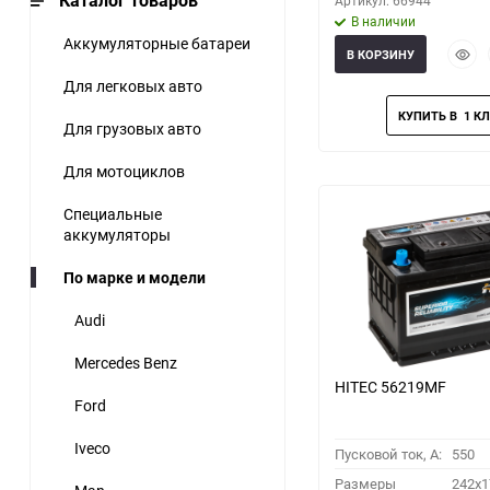
Каталог товаров
Артикул: 66944
В наличии
Аккумуляторные батареи
Быст
В КОРЗИНУ
прос
Для легковых авто
Для грузовых авто
Для мотоциклов
Специальные
аккумуляторы
По марке и модели
Audi
Mercedes Benz
HITEC 56219MF
Ford
Iveco
Пусковой ток, A:
550
Размеры
242x1