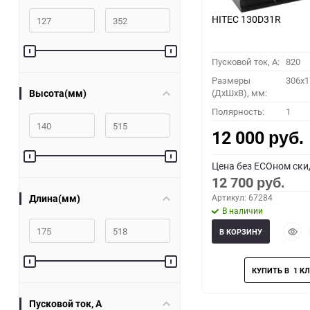
HITEC 130D31R
Пусковой ток, A:
820
Размеры
306x1
Высота(мм)
(ДхШхВ), мм:
Полярность:
1
12 000
руб.
Цена без ECOном ски
12 700
руб.
Длина(мм)
Артикул: 67284
В наличии
Быст
В КОРЗИНУ
прос
Пусковой ток, A