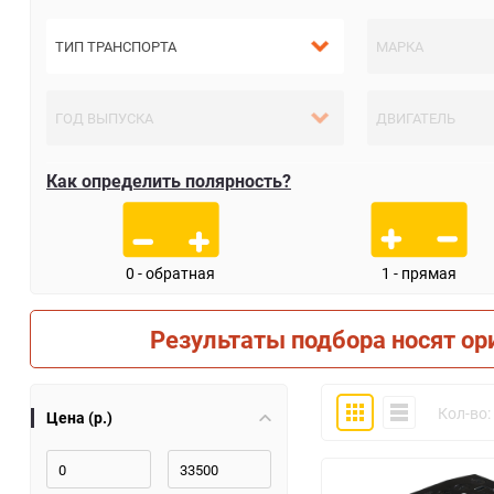
Как определить полярность?
0 - обратная
1 - прямая
Результаты подбора носят ор
Плитка
Компактно
Кол-во:
Цена (р.)
30