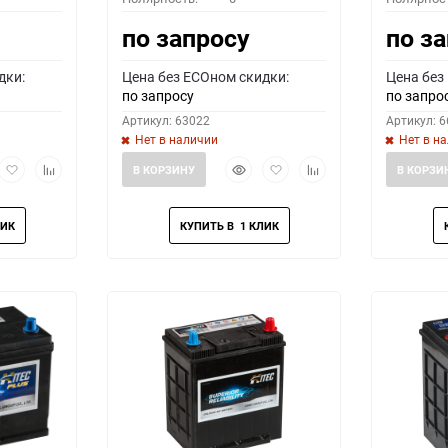
по запросу
по з
дки:
Цена без ECOном скидки:
Цена без
по запросу
по запро
Артикул: 63022
Артикул: 
Нет в наличии
Нет в н
рый
Добавить
Добавить
Быстрый
Добавить
Добавить
В КОРЗИНУ
В КОРЗИ
мотр
в
к
просмотр
в
к
избранное
сравнению
избранное
сравнению