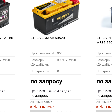
VL АF 60-
ATLAS AGM SA 60520
ATLAS D
MF35-55
Пусковой ток, A:
950
Пусковой т
75x190
Размеры
393x175x190
Размеры
(ДхШхВ), мм:
(ДхШхВ), 
Полярность:
0
Полярнос
по запросу
по з
дки:
Цена без ECOном скидки:
Цена без
по запросу
по запро
Артикул: 63025
Артикул: 
Нет в наличии
Нет в н