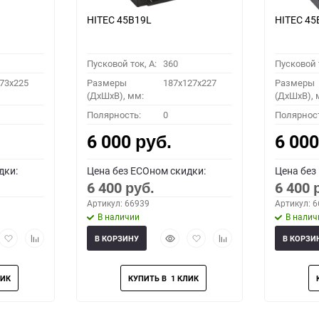
HITEC 45B19L
HITEC 45
Пусковой ток, A:
360
Пусковой т
73x225
Размеры
187x127x227
Размеры
(ДхШхВ), мм:
(ДхШхВ), 
Полярность:
0
Полярнос
6 000
6 00
руб.
дки:
Цена без ECOном скидки:
Цена без
6 400
6 400
руб.
Артикул: 66939
Артикул: 
В наличии
В налич
рый
Добавить
Добавить
Быстрый
Добавить
Добавить
В КОРЗИНУ
В КОРЗИ
мотр
в
к
просмотр
в
к
избранное
сравнению
избранное
сравнению