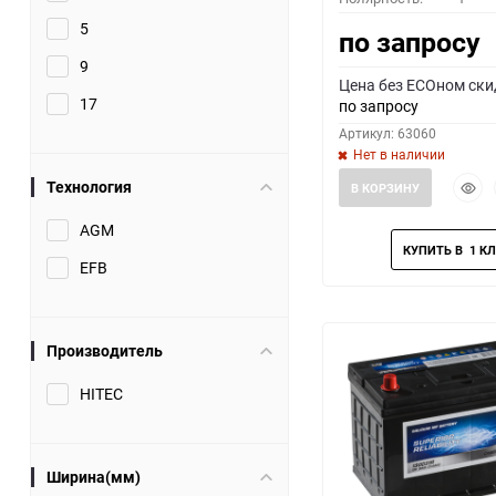
5
по запросу
9
Цена без ECOном ски
17
по запросу
Артикул: 63060
Нет в наличии
Быст
Технология
В КОРЗИНУ
прос
AGM
EFB
Производитель
HITEC
Ширина(мм)