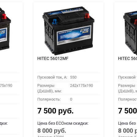
HITEC 56012MF
HITEC 5
Пусковой ток, A:
550
Пусковой т
75x190
Размеры
242x175x190
Размеры
(ДхШхВ), мм:
(ДхШхВ), 
Полярность:
0
Полярнос
7 500
7 50
руб.
дки:
Цена без ECOном скидки:
Цена без
8 000
8 000
руб.