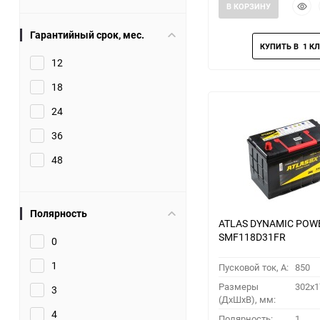
Быст
В КОРЗИНУ
прос
Гарантийный срок, мес.
12
18
24
36
48
Полярность
ATLAS DYNAMIC POW
SMF118D31FR
0
1
Пусковой ток, A:
850
Размеры
302x1
3
(ДхШхВ), мм:
4
Полярность:
1