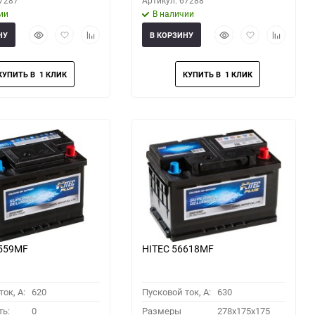
67287
Артикул: 67288
ии
В наличии
Быстрый
Добавить
Добавить
Быстрый
Добавить
Добавить
НУ
В КОРЗИНУ
просмотр
в
к
просмотр
в
к
избранное
сравнению
избранное
сравнени
6559MF
HITEC 56618MF
ок, A:
620
Пусковой ток, A:
630
ть:
0
Размеры
278x175x175