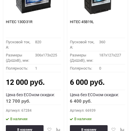
HITEC 130D31R
HITEC 45B19L
Пусковой ток,
820
Пусковой ток,
360
A:
A:
Размеры
306x173x225
Размеры
187x127x227
(ДхШхВ), мм:
(ДхШхВ), мм:
Полярность:
1
Полярность:
0
12 000
6 000
руб.
руб.
Цена без ECOном скидки:
Цена без ECOном скидки:
12 700
6 400
руб.
руб.
Артикул: 67284
Артикул: 66939
В наличии
В наличии
Добавить
Добавить
Добавить
Доба
В корзину
В корзину