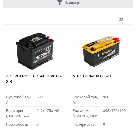
Фильтр
30
30
60
90
150
ACTIVE FROST 6СТ-60VL АF 60-
ATLAS AGM SA 60520
3-R
Пусковой ток,
500
Пусковой ток,
950
A:
A:
Размеры
242x175x190
Размеры
393x175x190
(ДхШхВ), мм:
(ДхШхВ), мм:
ПОДОБРАТЬ
Полярность:
0
Полярность:
0