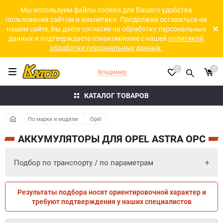
Мы используем файлы cookies для Вашего удобства
пользования сайтом и аналитики. Продолжая оставаться на
нашем сайте, Вы даёте согласие на обработку персональных
данных и подтверждаете ознакомление с нашей
политикой
обработки персональных данных.
0
0
Владимир
КАТАЛОГ ТОВАРОВ
По марке и модели
Opel
АККУМУЛЯТОРЫ ДЛЯ OPEL ASTRA OPC
Подбор по транспорту / по параметрам
Результаты подбора носят ориентировочной характер и
ПО ПАРАМЕТРАМ
ПО ТРАНСПОРТУ
требуют подтверждения у наших специалистов