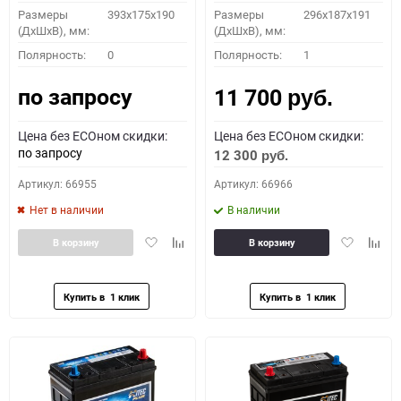
Размеры
393x175x190
Размеры
296х187х191
(ДхШхВ), мм:
(ДхШхВ), мм:
Полярность:
0
Полярность:
1
по запросу
11 700
руб.
Цена без ECOном скидки:
Цена без ECOном скидки:
по запросу
12 300
руб.
Артикул: 66955
Артикул: 66966
Нет в наличии
В наличии
Добавить
Добавить
Добавить
Доба
В корзину
В корзину
в
к
в
к
избранное
сравнению
избранное
сравн