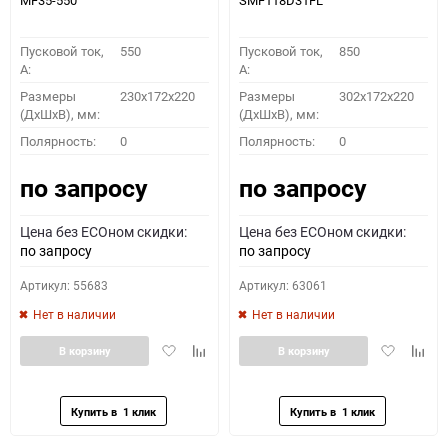
MF35-550
SMF118D31FL
Пусковой ток,
550
Пусковой ток,
850
A:
A:
Размеры
230x172x220
Размеры
302x172x220
(ДхШхВ), мм:
(ДхШхВ), мм:
Полярность:
0
Полярность:
0
по запросу
по запросу
Цена без ECOном скидки:
Цена без ECOном скидки:
по запросу
по запросу
Артикул: 55683
Артикул: 63061
Нет в наличии
Нет в наличии
Добавить
Добавить
Добавить
Доба
В корзину
В корзину
в
к
в
к
избранное
сравнению
избранное
сравн