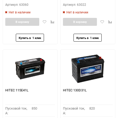
Артикул: 63060
Артикул: 63022
Нет в наличии
Нет в наличии
Добавить
Добавить
Добавить
Доба
В корзину
В корзину
в
к
в
к
избранное
сравнению
избранное
сравн
HITEC 115E41L
HITEC 130D31L
Пусковой ток,
850
Пусковой ток,
820
A:
A: