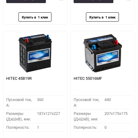
в
к
в
к
избранное
сравнению
избранное
сравн
HITEC 45B19R
HITEC 55016MF
Пусковой ток,
360
Пусковой ток,
440
A:
A:
Размеры
187x127x227
Размеры
207x175x175
(ДхШхВ), мм:
(ДхШхВ), мм:
Полярность:
1
Полярность:
0