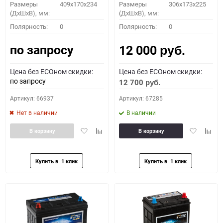
Размеры
409x170x234
Размеры
306x173x225
(ДхШхВ), мм:
(ДхШхВ), мм:
Полярность:
0
Полярность:
0
по запросу
12 000
руб.
Цена без ECOном скидки:
Цена без ECOном скидки:
по запросу
12 700
руб.
Артикул: 66937
Артикул: 67285
Нет в наличии
В наличии
Добавить
Добавить
Добавить
Доба
В корзину
В корзину
в
к
в
к
избранное
сравнению
избранное
сравн