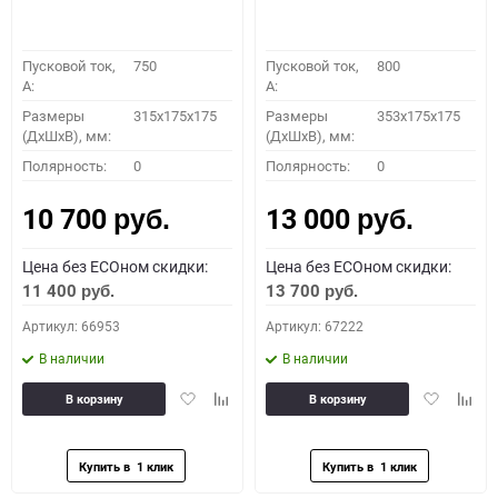
Пусковой ток,
750
Пусковой ток,
800
A:
A:
Размеры
315x175x175
Размеры
353x175x175
(ДхШхВ), мм:
(ДхШхВ), мм:
Полярность:
0
Полярность:
0
10 700
13 000
руб.
руб.
Цена без ECOном скидки:
Цена без ECOном скидки:
11 400
13 700
руб.
руб.
Артикул: 66953
Артикул: 67222
В наличии
В наличии
Добавить
Добавить
Добавить
Доба
В корзину
В корзину
в
к
в
к
избранное
сравнению
избранное
сравн