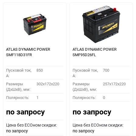
ATLAS DYNAMIC POWER
ATLAS DYNAMIC POWER
SMF118D31FR
SMF95D26FL
Пусковой ток,
850
Пусковой ток,
700
A:
A:
Размеры
302x172x220
Размеры
257x172x220
(ДхШхВ), мм:
(ДхШхВ), мм:
Полярность:
1
Полярность:
0
по запросу
по запросу
Цена без ECOном скидки:
Цена без ECOном скидки:
по запросу
по запросу