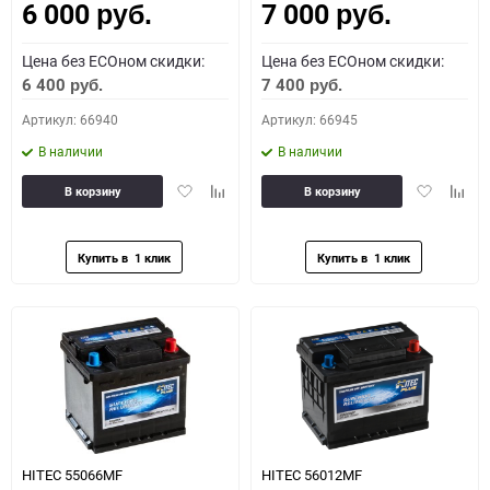
6 000
7 000
руб.
руб.
Цена без ECOном скидки:
Цена без ECOном скидки:
6 400
7 400
руб.
руб.
Артикул: 66940
Артикул: 66945
В наличии
В наличии
Добавить
Добавить
Добавить
Доба
В корзину
В корзину
в
к
в
к
избранное
сравнению
избранное
сравн
HITEC 55066MF
HITEC 56012MF