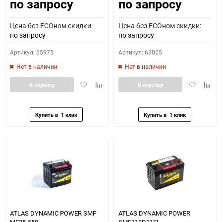
по запросу
по запросу
Как определить полярность?
Цена без ECOном скидки:
Цена без ECOном скидки:
0 - обратная
1 - прямая
3 - обратная
4 - прямая
по запросу
по запросу
Артикул: 65975
Артикул: 63025
Нет в наличии
Нет в наличии
Добавить
Добавить
Добавить
Доба
В корзину
В корзину
в
к
в
к
избранное
сравнению
избранное
сравн
ATLAS DYNAMIC POWER SMF
ATLAS DYNAMIC POWER