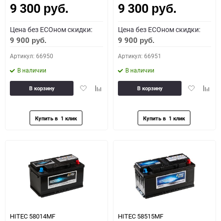
9 300
9 300
руб.
руб.
Цена без ECOном скидки:
Цена без ECOном скидки:
9 900
9 900
руб.
руб.
Артикул: 66950
Артикул: 66951
В наличии
В наличии
Добавить
Добавить
Добавить
Доба
В корзину
В корзину
в
к
в
к
избранное
сравнению
избранное
сравн
HITEC 58014MF
HITEC 58515MF