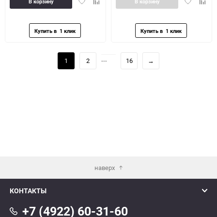
Добавить
Добавить
Добавить
Доба
В корзину
В корзину
в
к
в
к
избранное
сравнению
избранное
сравн
...
1
2
16
→
наверх
КОНТАКТЫ
+7 (4922) 60-31-60