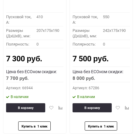
Пусковой ток,
410
Пусковой ток,
550
A:
A:
Размеры
207x175x190
Размеры
242x175x190
(ДхШхВ), мм:
(ДхШхВ), мм:
Полярность:
0
Полярность:
0
7 300
7 500
руб.
руб.
Цена без ECOном скидки:
Цена без ECOном скидки:
7 700
8 000
руб.
руб.
Артикул: 66944
Артикул: 67286
В наличии
В наличии
Добавить
Добавить
Добавить
Доба
В корзину
В корзину
в
к
в
к
избранное
сравнению
избранное
сравн