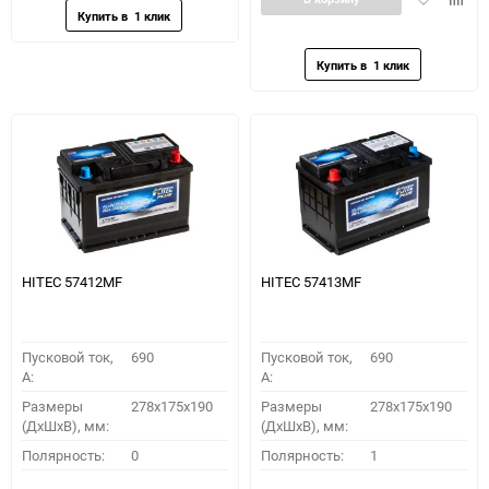
в
к
избранное
сравн
HITEC 57412MF
HITEC 57413MF
Пусковой ток,
690
Пусковой ток,
690
A:
A:
Размеры
278x175x190
Размеры
278x175x190
(ДхШхВ), мм:
(ДхШхВ), мм:
Полярность:
0
Полярность:
1