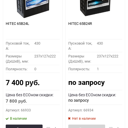
HITEC 65B24L
HITEC 65B24R
Пусковой ток,
430
Пусковой ток,
430
A:
A:
Размеры
237x127x222
Размеры
237x127x222
(ДхШхВ), мм:
(ДхШхВ), мм:
Полярность:
0
Полярность:
1
по запросу
7 400
руб.
Цена без ECOном скидки:
Цена без ECOном скидки:
по запросу
7 800
руб.
Артикул: 66933
Артикул: 66934
В наличии
Нет в наличии