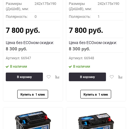
Размеры
242x175x190
Размеры
242x175x190
(ДхШхВ), мм:
(ДхШхВ), мм:
Полярность:
0
Полярность:
1
7 800
7 800
руб.
руб.
Цена без ECOном скидки:
Цена без ECOном скидки:
8 300
8 300
руб.
руб.
Артикул: 66947
Артикул: 66948
В наличии
В наличии
Добавить
Добавить
Добавить
Доба
В корзину
В корзину
в
к
в
к
избранное
сравнению
избранное
сравн