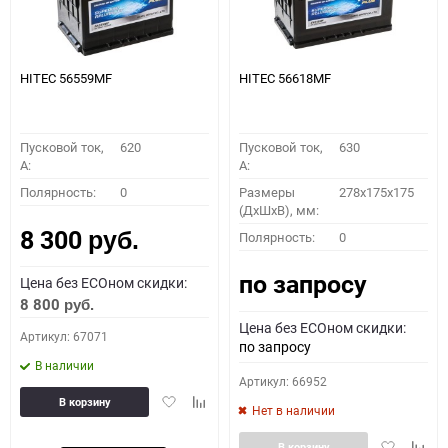
HITEC 56559MF
HITEC 56618MF
Пусковой ток,
620
Пусковой ток,
630
A:
A:
Полярность:
0
Размеры
278x175x175
(ДхШхВ), мм:
8 300
Полярность:
0
руб.
по запросу
Цена без ECOном скидки:
8 800
руб.
Цена без ECOном скидки:
Артикул: 67071
по запросу
В наличии
Артикул: 66952
Добавить
Добавить
В корзину
Нет в наличии
в
к
избранное
сравнению
Добавить
Доба
В корзину