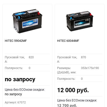
HITEC 59042MF
HITEC 60044MF
Пусковой ток,
820
Пусковой ток,
870
A:
A:
Полярность:
0
Размеры
353x175x190
(ДхШхВ), мм:
по запросу
Полярность:
0
12 000
Цена без ECOном скидки:
руб.
по запросу
Цена без ECOном скидки:
Артикул: 67072
12 700
руб.