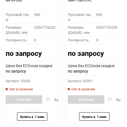
MF35-550
SMF118D31FL
Пусковой ток,
550
Пусковой ток,
850
A:
A:
Размеры
230x172x220
Размеры
302x172x220
(ДхШхВ), мм:
(ДхШхВ), мм:
Полярность:
0
Полярность:
0
по запросу
по запросу
Цена без ECOном скидки:
Цена без ECOном скидки:
по запросу
по запросу
Артикул: 55683
Артикул: 63061
Нет в наличии
Нет в наличии
Добавить
Добавить
Добавить
Доба
В корзину
В корзину
в
к
в
к
избранное
сравнению
избранное
сравн