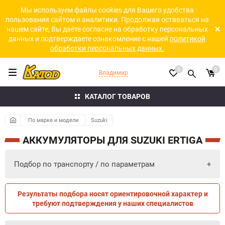
Мы используем файлы cookies для Вашего удобства
пользования сайтом и аналитики. Продолжая оставаться на
нашем сайте, Вы даёте согласие на обработку персональных
данных и подтверждаете ознакомление с нашей
политикой
обработки персональных данных.
0
0
Владимир
КАТАЛОГ ТОВАРОВ
По марке и модели
Suzuki
АККУМУЛЯТОРЫ ДЛЯ SUZUKI ERTIGA
Подбор по транспорту / по параметрам
Результаты подбора носят ориентировочной характер и
ПО ПАРАМЕТРАМ
ПО ТРАНСПОРТУ
требуют подтверждения у наших специалистов