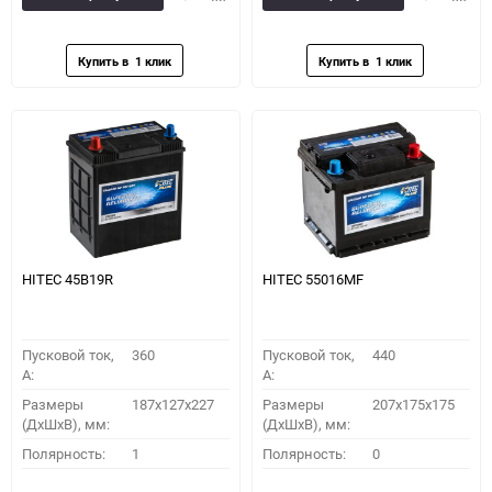
в
к
в
к
избранное
сравнению
избранное
сравн
HITEC 45B19R
HITEC 55016MF
Пусковой ток,
360
Пусковой ток,
440
A:
A:
Размеры
187x127x227
Размеры
207x175x175
(ДхШхВ), мм:
(ДхШхВ), мм:
Полярность:
1
Полярность:
0