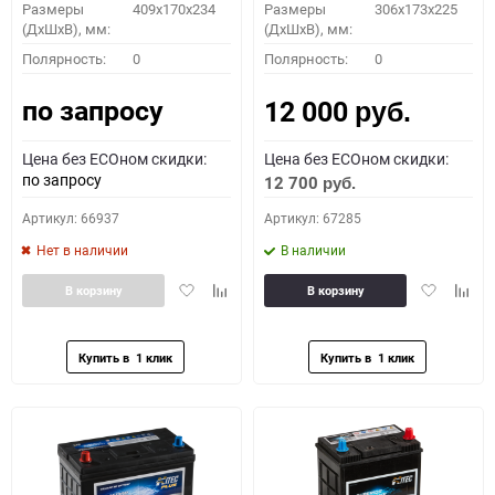
Размеры
409x170x234
Размеры
306x173x225
(ДхШхВ), мм:
(ДхШхВ), мм:
Полярность:
0
Полярность:
0
по запросу
12 000
руб.
Цена без ECOном скидки:
Цена без ECOном скидки:
по запросу
12 700
руб.
Артикул: 66937
Артикул: 67285
Нет в наличии
В наличии
Добавить
Добавить
Добавить
Доба
В корзину
В корзину
в
к
в
к
избранное
сравнению
избранное
сравн