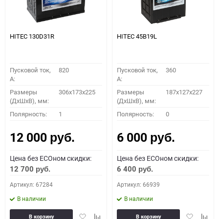
HITEC 130D31R
HITEC 45B19L
Пусковой ток,
820
Пусковой ток,
360
A:
A:
Размеры
306x173x225
Размеры
187x127x227
(ДхШхВ), мм:
(ДхШхВ), мм:
Полярность:
1
Полярность:
0
12 000
6 000
руб.
руб.
Цена без ECOном скидки:
Цена без ECOном скидки:
12 700
6 400
руб.
руб.
Артикул: 67284
Артикул: 66939
В наличии
В наличии
Добавить
Добавить
Добавить
Доба
В корзину
В корзину