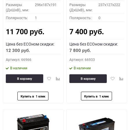
Размеры
296х187х191
Размеры
237x127x222
(ДхШхВ), мм:
(ДхШхВ), мм:
Полярность:
1
Полярность:
0
11 700
7 400
руб.
руб.
Цена без ECOном скидки:
Цена без ECOном скидки:
12 300
7 800
руб.
руб.
Артикул: 66966
Артикул: 66933
В наличии
В наличии
Добавить
Добавить
Добавить
Доба
В корзину
В корзину
в
к
в
к
избранное
сравнению
избранное
сравн