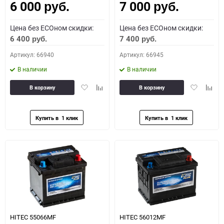
6 000
7 000
руб.
руб.
Цена без ECOном скидки:
Цена без ECOном скидки:
6 400
7 400
руб.
руб.
Артикул: 66940
Артикул: 66945
В наличии
В наличии
Добавить
Добавить
Добавить
Доба
В корзину
В корзину
в
к
в
к
избранное
сравнению
избранное
сравн
HITEC 55066MF
HITEC 56012MF