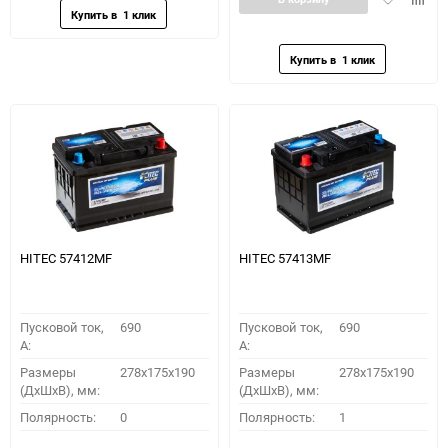
в
к
избранное
сравн
HITEC 57412MF
HITEC 57413MF
Пусковой ток,
690
Пусковой ток,
690
A:
A:
Размеры
278x175x190
Размеры
278x175x190
(ДхШхВ), мм:
(ДхШхВ), мм:
Полярность:
0
Полярность:
1