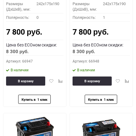
Размеры
242x175x190
Размеры
242x175x190
(ДхШхВ), мм:
(ДхШхВ), мм:
Полярность:
0
Полярность:
1
7 800
7 800
руб.
руб.
Цена без ECOном скидки:
Цена без ECOном скидки:
8 300
8 300
руб.
руб.
Артикул: 66947
Артикул: 66948
В наличии
В наличии
Добавить
Добавить
Добавить
Доба
В корзину
В корзину
в
к
в
к
избранное
сравнению
избранное
сравн