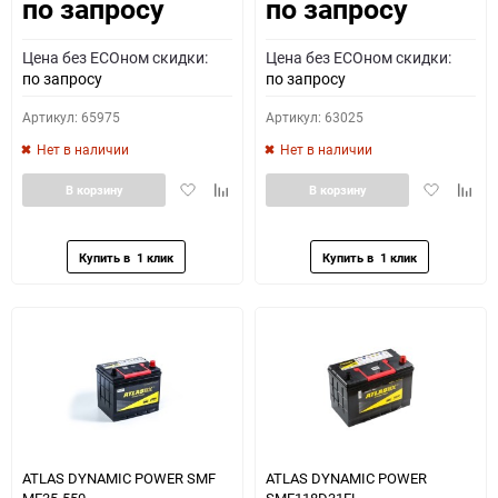
по запросу
по запросу
Как определить полярность?
Цена без ECOном скидки:
Цена без ECOном скидки:
0 - обратная
1 - прямая
3 - обратная
4 - прямая
по запросу
по запросу
Артикул: 65975
Артикул: 63025
Нет в наличии
Нет в наличии
Добавить
Добавить
Добавить
Доба
В корзину
В корзину
в
к
в
к
избранное
сравнению
избранное
сравн
ATLAS DYNAMIC POWER SMF
ATLAS DYNAMIC POWER