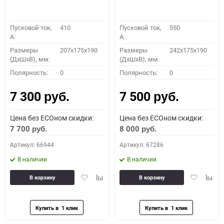
Пусковой ток,
410
Пусковой ток,
550
A:
A:
Размеры
207x175x190
Размеры
242x175x190
(ДхШхВ), мм:
(ДхШхВ), мм:
Полярность:
0
Полярность:
0
7 300
7 500
руб.
руб.
Цена без ECOном скидки:
Цена без ECOном скидки:
7 700
8 000
руб.
руб.
Артикул: 66944
Артикул: 67286
В наличии
В наличии
Добавить
Добавить
Добавить
Доба
В корзину
В корзину
в
к
в
к
избранное
сравнению
избранное
сравн