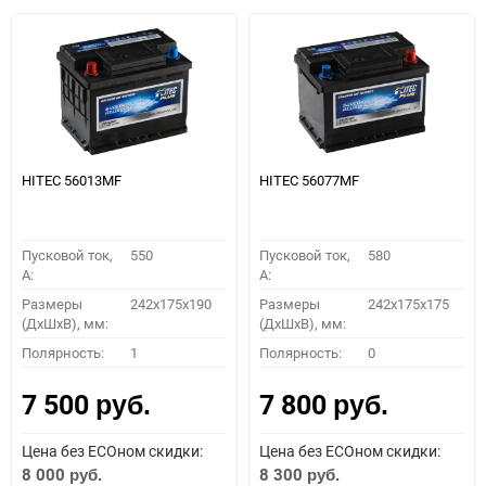
HITEC 56013MF
HITEC 56077MF
Пусковой ток,
550
Пусковой ток,
580
A:
A:
Размеры
242x175x190
Размеры
242x175x175
(ДхШхВ), мм:
(ДхШхВ), мм:
Полярность:
1
Полярность:
0
7 500
7 800
руб.
руб.
Цена без ECOном скидки:
Цена без ECOном скидки:
8 000
8 300
руб.
руб.