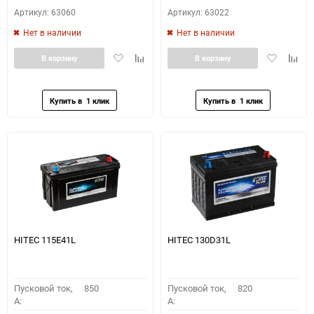
Артикул: 63060
Артикул: 63022
Нет в наличии
Нет в наличии
Добавить
Добавить
Добавить
Доба
В корзину
В корзину
в
к
в
к
избранное
сравнению
избранное
сравн
HITEC 115E41L
HITEC 130D31L
Пусковой ток,
850
Пусковой ток,
820
A:
A: