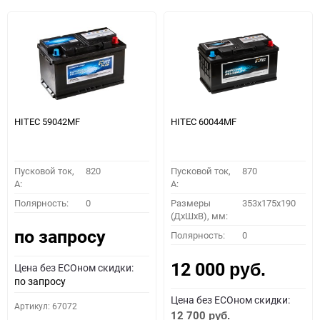
HITEC 59042MF
HITEC 60044MF
Пусковой ток,
820
Пусковой ток,
870
A:
A:
Полярность:
0
Размеры
353x175x190
(ДхШхВ), мм:
по запросу
Полярность:
0
12 000
Цена без ECOном скидки:
руб.
по запросу
Цена без ECOном скидки:
Артикул: 67072
12 700
руб.