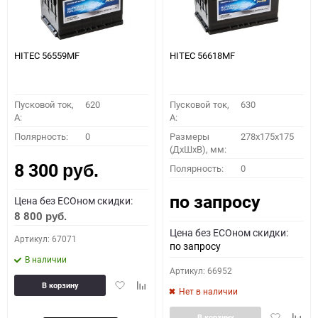
HITEC 56559MF
HITEC 56618MF
Пусковой ток,
620
Пусковой ток,
630
A:
A:
Полярность:
0
Размеры
278x175x175
(ДхШхВ), мм:
8 300
Полярность:
0
руб.
по запросу
Цена без ECOном скидки:
8 800
руб.
Цена без ECOном скидки:
Артикул: 67071
по запросу
В наличии
Артикул: 66952
Добавить
Добавить
В корзину
Нет в наличии
в
к
избранное
сравнению
Добавить
Доба
В корзину