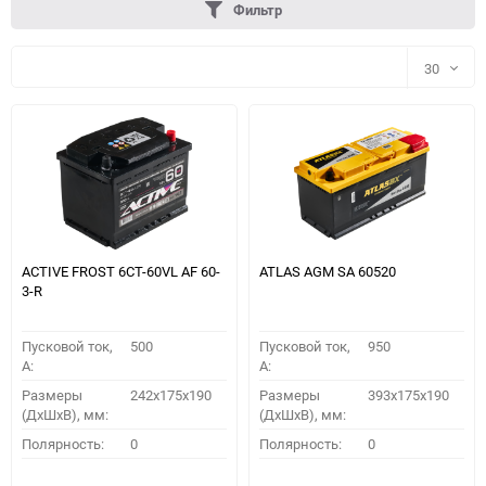
Фильтр
30
30
60
90
150
ACTIVE FROST 6СТ-60VL АF 60-
ATLAS AGM SA 60520
3-R
Пусковой ток,
500
Пусковой ток,
950
A:
A:
Размеры
242x175x190
Размеры
393x175x190
(ДхШхВ), мм:
(ДхШхВ), мм:
ПОДОБРАТЬ
Полярность:
0
Полярность:
0