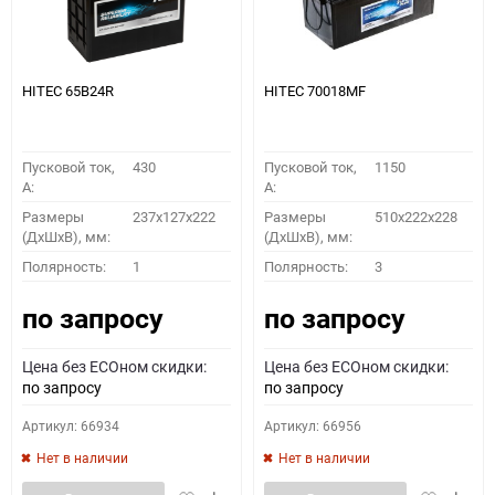
HITEC 65B24R
HITEC 70018MF
Пусковой ток,
430
Пусковой ток,
1150
A:
A:
Размеры
237x127x222
Размеры
510x222x228
(ДхШхВ), мм:
(ДхШхВ), мм:
Полярность:
1
Полярность:
3
по запросу
по запросу
Цена без ECOном скидки:
Цена без ECOном скидки:
по запросу
по запросу
Артикул: 66934
Артикул: 66956
Нет в наличии
Нет в наличии