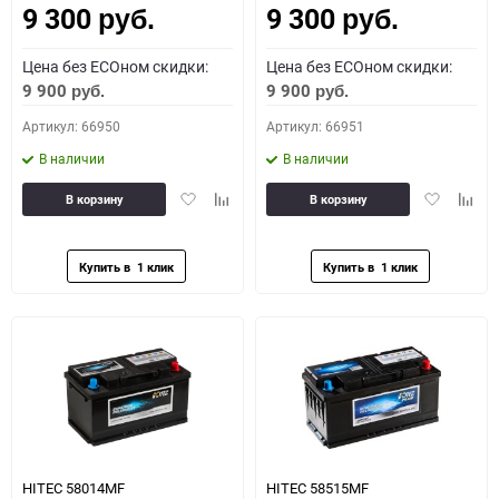
9 300
9 300
руб.
руб.
Цена без ECOном скидки:
Цена без ECOном скидки:
9 900
9 900
руб.
руб.
Артикул: 66950
Артикул: 66951
В наличии
В наличии
Добавить
Добавить
Добавить
Доба
В корзину
В корзину
в
к
в
к
избранное
сравнению
избранное
сравн
HITEC 58014MF
HITEC 58515MF