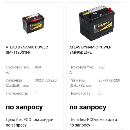
ATLAS DYNAMIC POWER
ATLAS DYNAMIC POWER
SMF118D31FR
SMF95D26FL
Пусковой ток,
850
Пусковой ток,
700
A:
A:
Размеры
302x172x220
Размеры
257x172x220
(ДхШхВ), мм:
(ДхШхВ), мм:
Полярность:
1
Полярность:
0
по запросу
по запросу
Цена без ECOном скидки:
Цена без ECOном скидки:
по запросу
по запросу