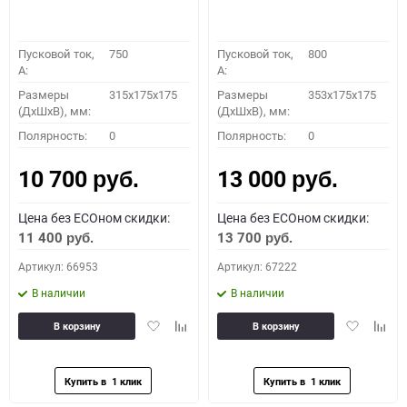
Пусковой ток,
750
Пусковой ток,
800
A:
A:
Размеры
315x175x175
Размеры
353x175x175
(ДхШхВ), мм:
(ДхШхВ), мм:
Полярность:
0
Полярность:
0
10 700
13 000
руб.
руб.
Цена без ECOном скидки:
Цена без ECOном скидки:
11 400
13 700
руб.
руб.
Артикул: 66953
Артикул: 67222
В наличии
В наличии
Добавить
Добавить
Добавить
Доба
В корзину
В корзину
в
к
в
к
избранное
сравнению
избранное
сравн