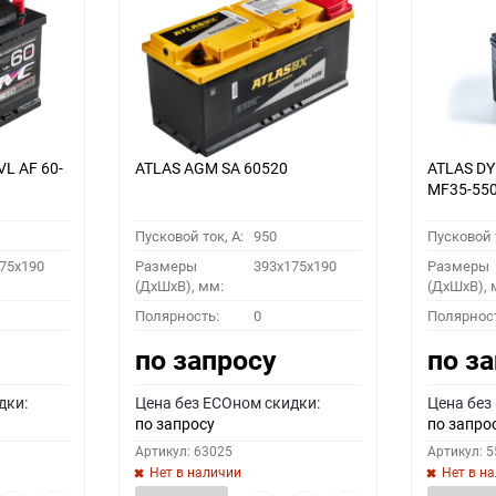
VL АF 60-
ATLAS AGM SA 60520
ATLAS D
MF35-55
Пусковой ток, A:
950
Пусковой т
75x190
Размеры
393x175x190
Размеры
(ДхШхВ), мм:
(ДхШхВ), 
Полярность:
0
Полярнос
по запросу
по з
дки:
Цена без ECOном скидки:
Цена без
по запросу
по запро
Артикул: 63025
Артикул: 
Нет в наличии
Нет в н