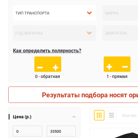
Как определить полярность?
0 - обратная
1 - прямая
Результаты подбора носят ор
Плитка
Компактно
Кол-во:
Цена (р.)
30