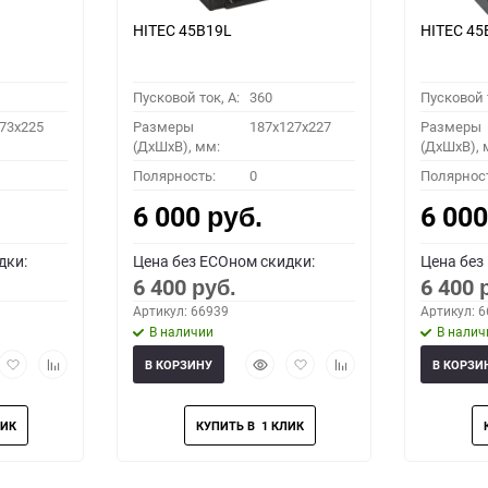
HITEC 45B19L
HITEC 45
Пусковой ток, A:
360
Пусковой т
73x225
Размеры
187x127x227
Размеры
(ДхШхВ), мм:
(ДхШхВ), 
Полярность:
0
Полярнос
6 000
6 00
руб.
дки:
Цена без ECOном скидки:
Цена без
6 400
6 400
руб.
Артикул: 66939
Артикул: 
В наличии
В налич
рый
Добавить
Добавить
Быстрый
Добавить
Добавить
В КОРЗИНУ
В КОРЗИ
мотр
в
к
просмотр
в
к
избранное
сравнению
избранное
сравнению