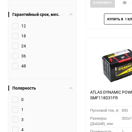
Быст
В КОРЗИНУ
прос
Гарантийный срок, мес.
12
18
24
36
48
Полярность
ATLAS DYNAMIC POW
SMF118D31FR
0
1
Пусковой ток, A:
850
Размеры
302x1
3
(ДхШхВ), мм:
4
Полярность:
1