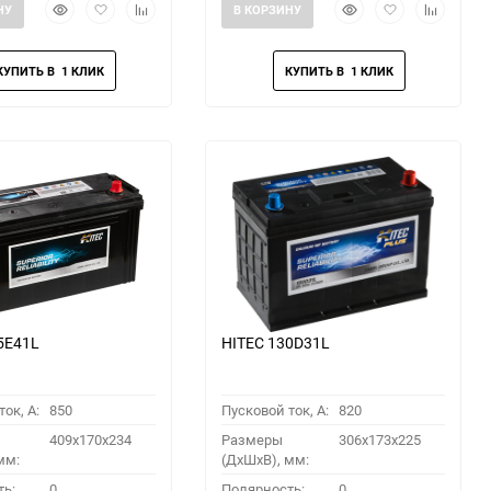
Быстрый
Добавить
Добавить
Быстрый
Добавить
Добавить
НУ
В КОРЗИНУ
просмотр
в
к
просмотр
в
к
избранное
сравнению
избранное
сравнени
5E41L
HITEC 130D31L
ок, A:
850
Пусковой ток, A:
820
409x170x234
Размеры
306x173x225
мм:
(ДхШхВ), мм:
ть:
0
Полярность:
0