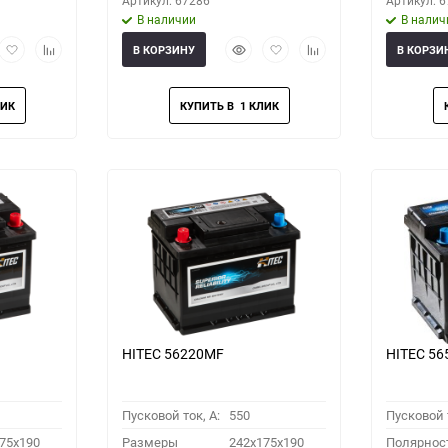
Артикул: 67286
Артикул: 
В наличии
В налич
рый
Добавить
Добавить
Быстрый
Добавить
Добавить
В КОРЗИНУ
В КОРЗИ
мотр
в
к
просмотр
в
к
избранное
сравнению
избранное
сравнению
HITEC 56220MF
HITEC 5
Пусковой ток, A:
550
Пусковой т
75x190
Размеры
242x175x190
Полярнос