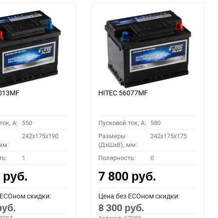
6013MF
HITEC 56077MF
ок, A:
550
Пусковой ток, A:
580
242x175x190
Размеры
242x175x175
мм:
(ДхШхВ), мм:
ть:
1
Полярность:
0
0
7 800
руб.
руб.
 ECOном скидки:
Цена без ECOном скидки:
8 300
руб.
руб.