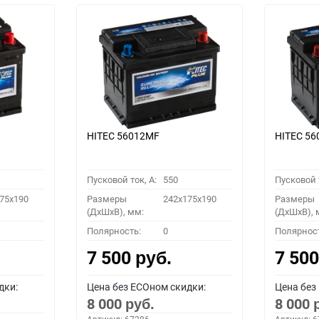
HITEC 56012MF
HITEC 5
Пусковой ток, A:
550
Пусковой т
75x190
Размеры
242x175x190
Размеры
(ДхШхВ), мм:
(ДхШхВ), 
Полярность:
0
Полярнос
7 500
7 50
руб.
дки:
Цена без ECOном скидки:
Цена без
8 000
8 000
руб.