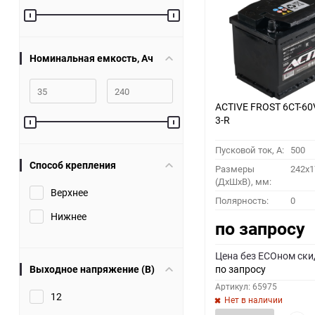
60
90
Номинальная емкость, Ач
150
ACTIVE FROST 6СТ-60
3-R
Пусковой ток, A:
500
Способ крепления
Размеры
242x1
(ДхШхВ), мм:
Верхнее
Полярность:
0
Нижнее
по запросу
Цена без ECOном ски
Выходное напряжение (В)
по запросу
Артикул: 65975
12
Нет в наличии