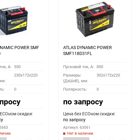
YNAMIC POWER SMF
ATLAS DYNAMIC POWER
0
SMF118D31FL
ок, A:
550
Пусковой ток, A:
850
230x172x220
Размеры
302x172x220
мм:
(ДхШхВ), мм:
ть:
0
Полярность:
0
апросу
по запросу
 ECOном скидки:
Цена без ECOном скидки:
су
по запросу
55683
Артикул: 63061
аличии
Нет в наличии