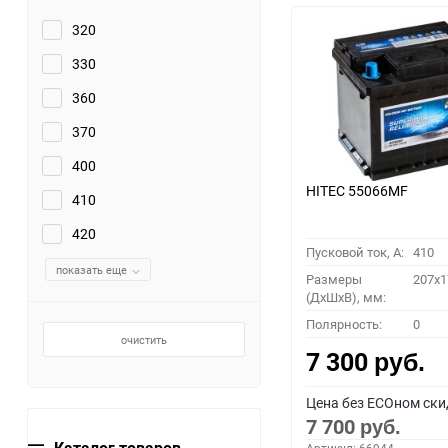
320
330
360
370
400
HITEC 55066MF
410
420
Пусковой ток, A:
410
показать еще
Размеры
207x1
(ДхШхВ), мм:
Полярность:
0
очистить
7 300
руб.
Цена без ECOном ски
7 700
руб.