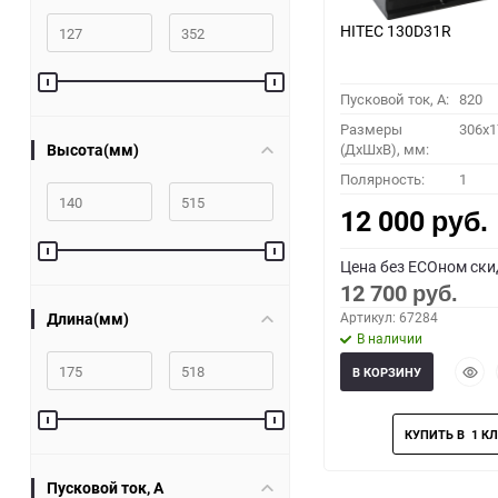
HITEC 130D31R
Пусковой ток, A:
820
Размеры
306x1
Высота(мм)
(ДхШхВ), мм:
Полярность:
1
12 000
руб.
Цена без ECOном ски
12 700
руб.
Длина(мм)
Артикул: 67284
В наличии
Быст
В КОРЗИНУ
прос
Пусковой ток, A