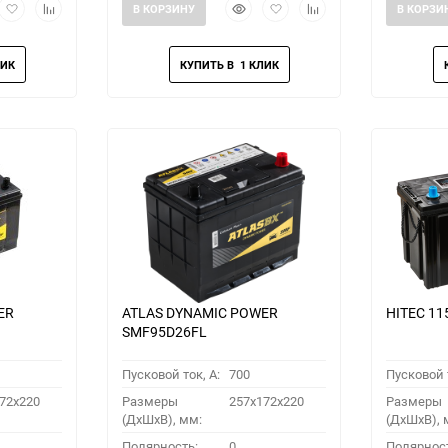
рый
Добавить
Добавить
Быстрый
Добавить
Добавить
В КОРЗИНУ
В КОРЗИ
мотр
в
к
просмотр
в
к
избранное
сравнению
избранное
сравнению
ER
ATLAS DYNAMIC POWER
HITEC 11
SMF95D26FL
Пусковой ток, A:
700
Пусковой т
72x220
Размеры
257x172x220
Размеры
(ДхШхВ), мм:
(ДхШхВ), 
Полярность:
0
Полярнос