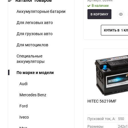
Каталог товаров
Артикул: 66944
В наличии
Аккумуляторные батареи
Быст
В КОРЗИНУ
прос
Для легковых авто
Для грузовых авто
Для мотоциклов
Специальные
аккумуляторы
По марке и модели
Audi
Mercedes Benz
HITEC 56219MF
Ford
Iveco
Пусковой ток, A:
550
Размеры
242x1