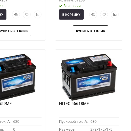
67287
Артикул: 67288
ии
В наличии
Быстрый
Добавить
Добавить
Быстрый
Добавить
Добавить
НУ
В КОРЗИНУ
просмотр
в
к
просмотр
в
к
избранное
сравнению
избранное
сравнени
6559MF
HITEC 56618MF
ок, A:
620
Пусковой ток, A:
630
ть:
0
Размеры
278x175x175