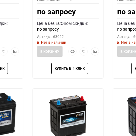
по запросу
по з
дки:
Цена без ECOном скидки:
Цена без
по запросу
по запро
Артикул: 63022
Артикул: 
Нет в наличии
Нет в н
рый
Добавить
Добавить
Быстрый
Добавить
Добавить
В КОРЗИНУ
В КОРЗИ
мотр
в
к
просмотр
в
к
избранное
сравнению
избранное
сравнению