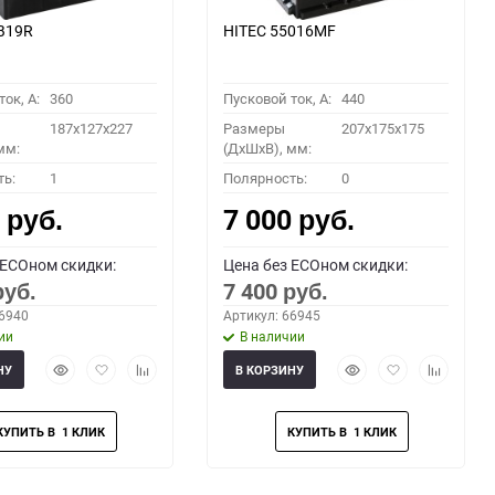
B19R
HITEC 55016MF
ок, A:
360
Пусковой ток, A:
440
187x127x227
Размеры
207x175x175
мм:
(ДхШхВ), мм:
ть:
1
Полярность:
0
0
7 000
руб.
руб.
 ECOном скидки:
Цена без ECOном скидки:
7 400
руб.
руб.
66940
Артикул: 66945
ии
В наличии
Быстрый
Добавить
Добавить
Быстрый
Добавить
Добавить
НУ
В КОРЗИНУ
просмотр
в
к
просмотр
в
к
избранное
сравнению
избранное
сравнени