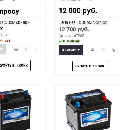
12 000
апросу
руб.
 ECOном скидки:
Цена без ECOном скидки:
су
12 700
руб.
66937
Артикул: 67285
аличии
В наличии
Быстрый
Добавить
Добавить
Быстрый
Добавить
Добавить
НУ
В КОРЗИНУ
просмотр
в
к
просмотр
в
к
избранное
сравнению
избранное
сравнени