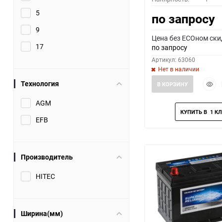
5
по запросу
9
Цена без ECOном ски
17
по запросу
Артикул: 63060
Нет в наличии
Быст
Технология
В КОРЗИНУ
прос
AGM
EFB
Производитель
HITEC
Ширина(мм)