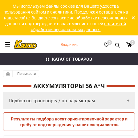
Мы используем файлы cookies для Вашего удобства
пользования сайтом и аналитики. Продолжая оставаться на
нашем сайте, Вы даёте согласие на обработку персональных
данных и подтверждаете ознакомление с нашей
политикой
обработки персональных данных.
0
0
Владимир
КАТАЛОГ ТОВАРОВ
По емкости
АККУМУЛЯТОРЫ 56 А*Ч
Подбор по транспорту / по параметрам
Результаты подбора носят ориентировочной характер и
ПО ПАРАМЕТРАМ
ПО ТРАНСПОРТУ
требуют подтверждения у наших специалистов