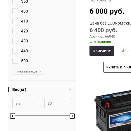
Полярность:
1
360
6 000
400
руб.
410
Цена без ECOном ски
6 400
420
руб.
Артикул: 66940
430
В наличии
Быст
440
В КОРЗИНУ
прос
500
показать еще
Вес(кг)