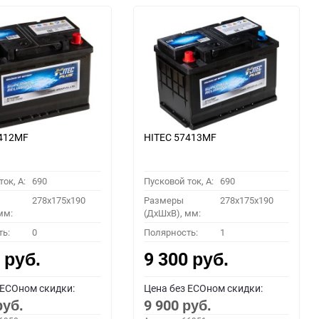
7412MF
HITEC 57413MF
ок, A:
690
Пусковой ток, A:
690
278x175x190
Размеры
278x175x190
мм:
(ДхШхВ), мм:
ть:
0
Полярность:
1
0
9 300
руб.
руб.
 ECOном скидки:
Цена без ECOном скидки:
9 900
руб.
руб.