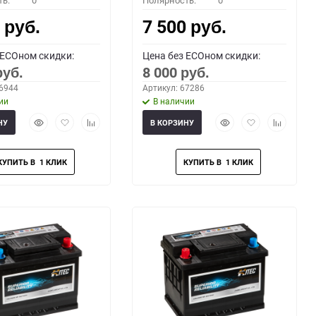
ть:
0
Полярность:
0
0
7 500
руб.
руб.
 ECOном скидки:
Цена без ECOном скидки:
8 000
руб.
руб.
66944
Артикул: 67286
ии
В наличии
Быстрый
Добавить
Добавить
Быстрый
Добавить
Добавить
НУ
В КОРЗИНУ
просмотр
в
к
просмотр
в
к
избранное
сравнению
избранное
сравнени