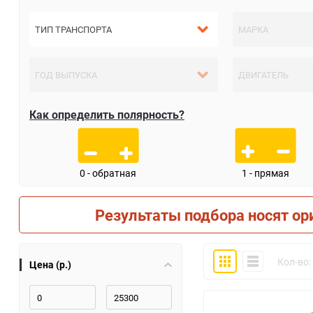
Как определить полярность?
0 - обратная
1 - прямая
Результаты подбора носят ор
Плитка
Компактно
Кол-во:
Цена (р.)
30