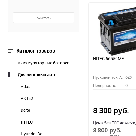
очистить
Каталог товаров
HITEC 56559MF
Аккумуляторные батареи
Для легковых авто
Пусковой ток, A:
620
Полярность:
0
Atlas
AKTEX
8 300
Delta
руб.
HITEC
Цена без ECOном ски
8 800
руб.
Hyundai Bolt