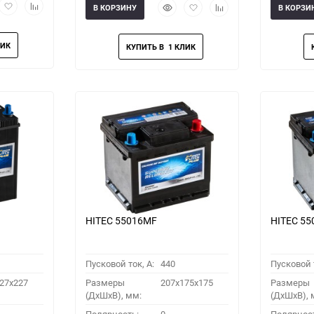
рый
Добавить
Добавить
Быстрый
Добавить
Добавить
В КОРЗИНУ
В КОРЗИ
мотр
в
к
просмотр
в
к
избранное
сравнению
избранное
сравнению
HITEC 55016MF
HITEC 5
Пусковой ток, A:
440
Пусковой т
27x227
Размеры
207x175x175
Размеры
(ДхШхВ), мм:
(ДхШхВ), 