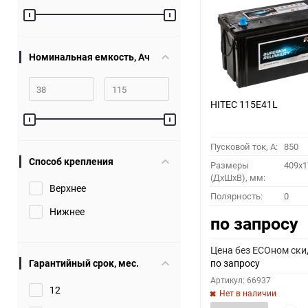
60
90
Номинальная емкость, Ач
150
HITEC 115E41L
Пусковой ток, A:
850
Способ крепления
Размеры
409x1
(ДхШхВ), мм:
Верхнее
Полярность:
0
Нижнее
по запросу
Цена без ECOном ски
Гарантийный срок, мес.
по запросу
Артикул: 66937
12
Нет в наличии