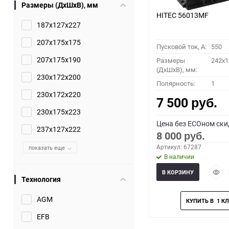
Размеры (ДхШхВ), мм
HITEC 56013MF
187x127x227
207x175x175
Пусковой ток, A:
550
207x175x190
Размеры
242x1
(ДхШхВ), мм:
230x172x200
Полярность:
1
230x172x220
7 500
руб.
230х175х223
Цена без ECOном ски
237x127x222
8 000
руб.
Артикул: 67287
показать еще
В наличии
Быст
В КОРЗИНУ
Технология
прос
AGM
EFB