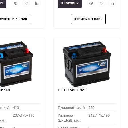
Быстрый
Добавить
Добавить
Быстрый
Добавить
Добавить
НУ
В КОРЗИНУ
просмотр
в
к
просмотр
в
к
избранное
сравнению
избранное
сравнени
5066MF
HITEC 56012MF
ок, A:
410
Пусковой ток, A:
550
207x175x190
Размеры
242x175x190
мм:
(ДхШхВ), мм: