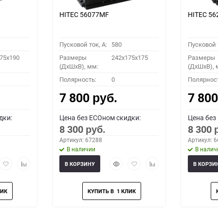
HITEC 56077MF
HITEC 5
Пусковой ток, A:
580
Пусковой т
75x190
Размеры
242x175x175
Размеры
(ДхШхВ), мм:
(ДхШхВ), 
Полярность:
0
Полярнос
7 800
7 80
руб.
дки:
Цена без ECOном скидки:
Цена без
8 300
8 300
руб.
Артикул: 67288
Артикул: 
В наличии
В налич
рый
Добавить
Добавить
Быстрый
Добавить
Добавить
В КОРЗИНУ
В КОРЗИ
мотр
в
к
просмотр
в
к
избранное
сравнению
избранное
сравнению