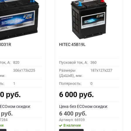
0D31R
HITEC 45B19L
ок, A:
820
Пусковой ток, A:
360
306x173x225
Размеры
187x127x227
мм:
(ДхШхВ), мм:
ть:
1
Полярность:
0
00
6 000
руб.
руб.
 ECOном скидки:
Цена без ECOном скидки:
0
6 400
руб.
руб.
67284
Артикул: 66939
ии
В наличии