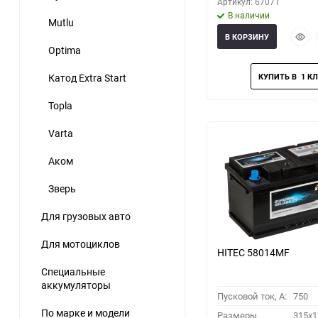
Артикул: 67071
В наличии
Mutlu
Быст
В КОРЗИНУ
прос
Optima
Катод Extra Start
Topla
Varta
Аком
Зверь
Для грузовых авто
Для мотоциклов
HITEC 58014MF
Специальные
аккумуляторы
Пусковой ток, A:
750
По марке и модели
Размеры
315x1