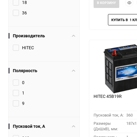
Быст
18
В КОРЗИНУ
прос
36
Производитель
HITEC
Полярность
0
1
HITEC 45B19R
9
Пусковой ток, A:
360
Размеры
187x1
Пусковой ток, A
(ДхШхВ), мм: