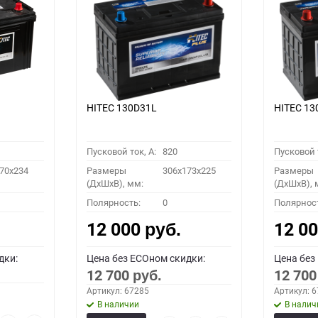
HITEC 130D31L
HITEC 13
Пусковой ток, A:
820
Пусковой т
70x234
Размеры
306x173x225
Размеры
(ДхШхВ), мм:
(ДхШхВ), 
Полярность:
0
Полярнос
12 000
12 0
руб.
дки:
Цена без ECOном скидки:
Цена без
12 700
12 70
руб.
Артикул: 67285
Артикул: 
В наличии
В налич