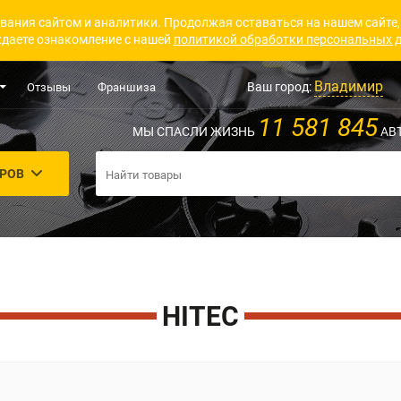
вания сайтом и аналитики. Продолжая оставаться на нашем сайте,
даете ознакомление с нашей
политикой обработки персональных 
Владимир
Ваш город:
Отзывы
Франшиза
11 581 845
МЫ СПАСЛИ ЖИЗНЬ
АВ
АРОВ
HITEC