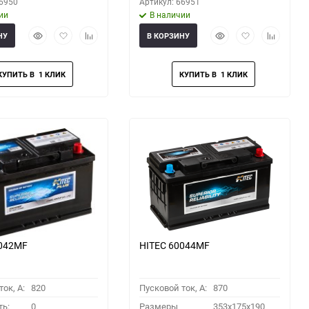
66950
Артикул: 66951
ии
В наличии
Быстрый
Добавить
Добавить
Быстрый
Добавить
Добавить
НУ
В КОРЗИНУ
просмотр
в
к
просмотр
в
к
избранное
сравнению
избранное
сравнени
9042MF
HITEC 60044MF
ок, A:
820
Пусковой ток, A:
870
ть:
0
Размеры
353x175x190