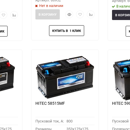
Артикул: 66952
Артикул: 
Нет в наличии
В налич
Быстрый
Добавить
Добавить
рый
Добавить
Добавить
В КОРЗИНУ
В КОРЗИ
просмотр
в
к
мотр
в
к
избранное
сравнению
избранное
сравнению
HITEC 58515MF
HITEC 5
Пусковой ток, A:
800
Пусковой т
75x175
Размеры
353x175x175
Полярнос