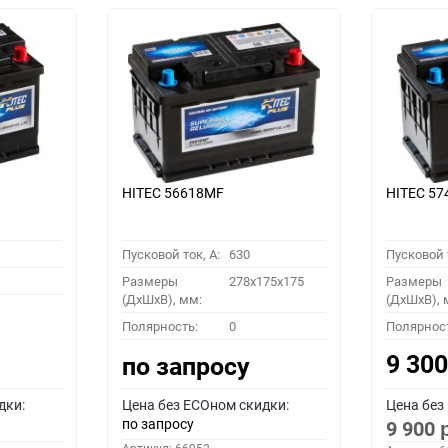
HITEC 56618MF
HITEC 5
Пусковой ток, A:
630
Пусковой т
Размеры
278x175x175
Размеры
(ДхШхВ), мм:
(ДхШхВ), 
Полярность:
0
Полярнос
9 30
по запросу
дки:
Цена без ECOном скидки:
Цена без
по запросу
9 900