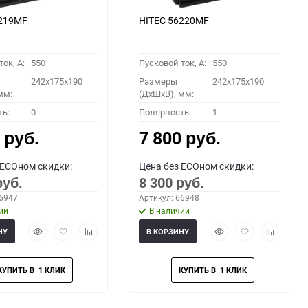
6219MF
HITEC 56220MF
ок, A:
550
Пусковой ток, A:
550
242x175x190
Размеры
242x175x190
мм:
(ДхШхВ), мм:
ть:
0
Полярность:
1
0
7 800
руб.
руб.
 ECOном скидки:
Цена без ECOном скидки:
8 300
руб.
руб.
66947
Артикул: 66948
ии
В наличии
Быстрый
Добавить
Добавить
Быстрый
Добавить
Добавить
НУ
В КОРЗИНУ
просмотр
в
к
просмотр
в
к
избранное
сравнению
избранное
сравнени