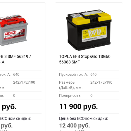
B 3 SMF 56319 /
TOPLA EFB Stop&Go TSG60
4.А
56088 SMF
ок, A:
640
Пусковой ток, A:
640
242x175x190
Размеры
242x175x190
мм:
(ДхШхВ), мм:
ть:
0
Полярность:
0
0
11 900
руб.
руб.
 ECOном скидки:
Цена без ECOном скидки:
0
12 400
руб.
руб.