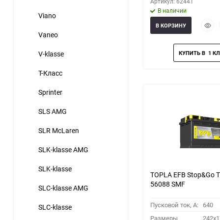
Артикул: 62441
В наличии
Viano
Быст
В КОРЗИНУ
прос
Vaneo
V-klasse
T-Класс
Sprinter
SLS AMG
SLR McLaren
SLK-klasse AMG
SLK-klasse
TOPLA EFB Stop&Go 
56088 SMF
SLC-klasse AMG
Пусковой ток, A:
640
SLC-klasse
Размеры
242x1