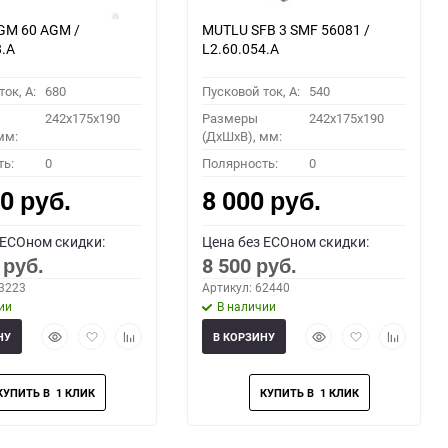
GM 60 AGM /
MUTLU SFB 3 SMF 56081 /
8.A
L2.60.054.A
ок, A:
680
Пусковой ток, A:
540
242x175x190
Размеры
242x175x190
мм:
(ДхШхВ), мм:
ть:
0
Полярность:
0
00
8 000
руб.
руб.
 ECOном скидки:
Цена без ECOном скидки:
0
8 500
руб.
руб.
63223
Артикул: 62440
ии
В наличии
Быстрый
Добавить
Добавить
Быстрый
Добавить
Добавить
НУ
В КОРЗИНУ
просмотр
в
к
просмотр
в
к
избранное
сравнению
избранное
сравнени