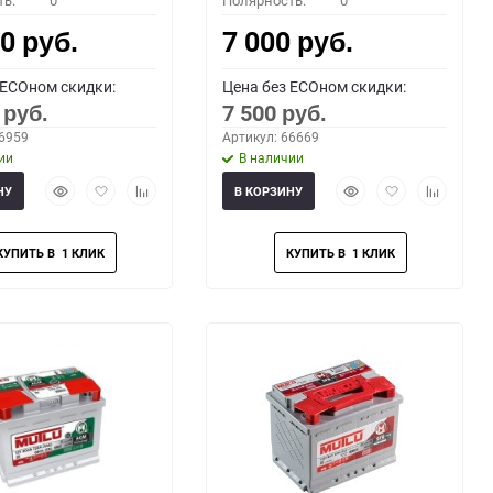
ть:
0
Полярность:
0
00
7 000
руб.
руб.
 ECOном скидки:
Цена без ECOном скидки:
0
7 500
руб.
руб.
66959
Артикул: 66669
ии
В наличии
Быстрый
Добавить
Добавить
Быстрый
Добавить
Добавить
НУ
В КОРЗИНУ
просмотр
в
к
просмотр
в
к
избранное
сравнению
избранное
сравнени