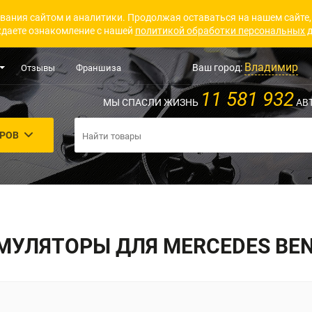
вания сайтом и аналитики. Продолжая оставаться на нашем сайте,
даете ознакомление с нашей
политикой обработки персональных 
Владимир
Ваш город:
Отзывы
Франшиза
11 581 932
МЫ СПАСЛИ ЖИЗНЬ
АВ
АРОВ
МУЛЯТОРЫ ДЛЯ MERCEDES BEN