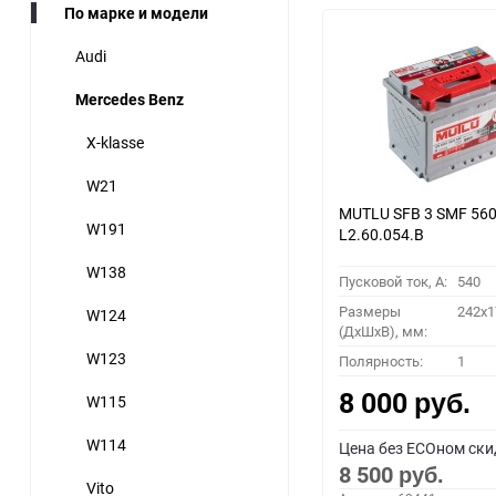
По марке и модели
Audi
Mercedes Benz
X-klasse
W21
MUTLU SFB 3 SMF 560
W191
L2.60.054.B
W138
Пусковой ток, A:
540
Размеры
242x1
W124
(ДхШхВ), мм:
W123
Полярность:
1
8 000
W115
руб.
W114
Цена без ECOном ски
8 500
руб.
Vito