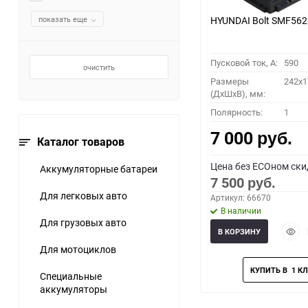
показать еще
HYUNDAI Bolt SMF56
Пусковой ток, A:
590
очистить
Размеры
242x1
(ДхШхВ), мм:
Полярность:
1
7 000
руб.
Каталог товаров
Цена без ECOном ски
Аккумуляторные батареи
7 500
руб.
Для легковых авто
Артикул: 66670
В наличии
Для грузовых авто
Быст
В КОРЗИНУ
прос
Для мотоциклов
Специальные
аккумуляторы