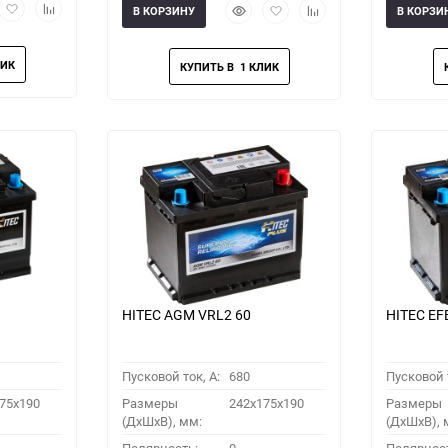
рый
Добавить
Добавить
Быстрый
Добавить
Добавить
В КОРЗИНУ
В КОРЗИ
мотр
в
к
просмотр
в
к
избранное
сравнению
избранное
сравнению
HITEC AGM VRL2 60
HITEC EF
Пусковой ток, A:
680
Пусковой т
75x190
Размеры
242x175x190
Размеры
(ДхШхВ), мм:
(ДхШхВ), 