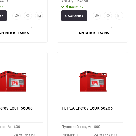
64499
Артикул: 64850
ии
В наличии
Быстрый
Добавить
Добавить
Быстрый
Добавить
Добавить
НУ
В КОРЗИНУ
просмотр
в
к
просмотр
в
к
избранное
сравнению
избранное
сравнени
ergy E60H 56008
TOPLA Energy E60X 56265
ок, A:
600
Пусковой ток, A:
600
242x175x190
Размеры
242x175x190