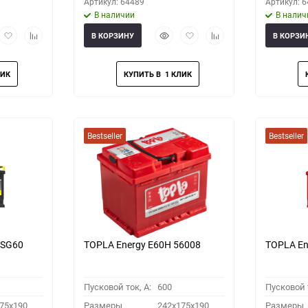
Артикул: 64489
Артикул: 
В наличии
В налич
рый
Добавить
Добавить
Быстрый
Добавить
Добавить
В КОРЗИНУ
В КОРЗИ
мотр
в
к
просмотр
в
к
избранное
сравнению
избранное
сравнению
Bestseller
Bestseller
TSG60
TOPLA Energy E60H 56008
TOPLA En
Пусковой ток, A:
600
Пусковой т
75x190
Размеры
242x175x190
Размеры