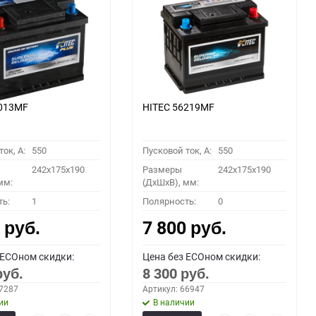
6013MF
HITEC 56219MF
ок, A:
550
Пусковой ток, A:
550
242x175x190
Размеры
242x175x190
мм:
(ДхШхВ), мм:
ть:
1
Полярность:
0
0
7 800
руб.
руб.
 ECOном скидки:
Цена без ECOном скидки:
8 300
руб.
руб.
67287
Артикул: 66947
ии
В наличии