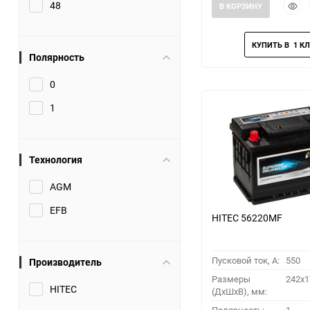
Быст
48
В КОРЗИНУ
прос
Полярность
0
1
Технология
AGM
EFB
HITEC 56220MF
Пусковой ток, A:
550
Производитель
Размеры
242x1
HITEC
(ДхШхВ), мм: