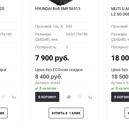
220
HYUNDAI Bolt SMF56513
MUTLU A
L2.60.06
Пусковой ток, A:
640
Пусковой т
75x190
Размеры
242x175x190
Размеры
(ДхШхВ), мм:
(ДхШхВ), 
Полярность:
0
Полярнос
7 900
18 0
руб.
дки:
Цена без ECOном скидки:
Цена без
8 400
18 50
руб.
Артикул: 66665
Артикул: 
В наличии
В налич
рый
Добавить
Добавить
Быстрый
Добавить
Добавить
В КОРЗИНУ
В КОРЗИ
мотр
в
к
просмотр
в
к
избранное
сравнению
избранное
сравнению