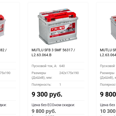
82 /
MUTLU SFB 3 SMF 56317 /
MUTLU SF
L2.63.064.B
L2.63.06
Пусковой ток, A:
640
Пусковой т
75x190
Размеры
242x175x190
Размеры
(ДхШхВ), мм:
(ДхШхВ), 
Полярность:
1
Полярнос
9 300
9 80
руб.
дки:
Цена без ECOном скидки:
Цена без
9 800
10 30
руб.