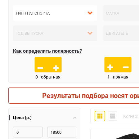
Как определить полярность?
0 - обратная
1 - прямая
Результаты подбора носят ор
Плитка
Компактно
Кол-во:
Цена (р.)
30