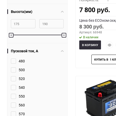
Полярность:
1
7 800
руб.
Высота(мм)
Цена без ECOном ски
8 300
руб.
Артикул: 66948
В наличии
Быст
В КОРЗИНУ
прос
Пусковой ток, A
480
500
520
540
550
560
570