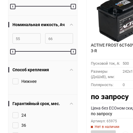
60
90
Номинальная емкость, Ач
150
ACTIVE FROST 6СТ-60
3-R
Пусковой ток, A:
500
Способ крепления
Размеры
242x1
(ДхШхВ), мм:
Нижнее
Полярность:
0
по запросу
Гарантийный срок, мес.
Цена без ECOном ски
по запросу
24
Артикул: 65975
36
Нет в наличии