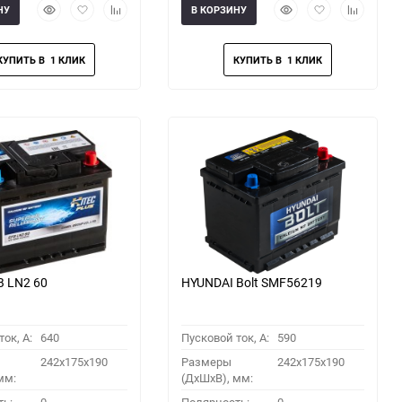
Быстрый
Добавить
Добавить
Быстрый
Добавить
Добавить
НУ
В КОРЗИНУ
просмотр
в
к
просмотр
в
к
избранное
сравнению
избранное
сравнени
B LN2 60
HYUNDAI Bolt SMF56219
ок, A:
640
Пусковой ток, A:
590
242x175x190
Размеры
242x175x190
мм:
(ДхШхВ), мм: