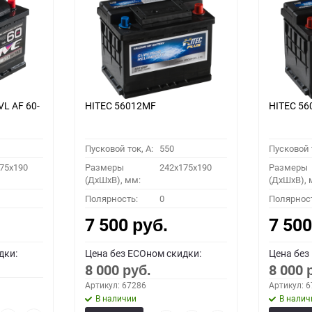
VL АF 60-
HITEC 56012MF
HITEC 5
Пусковой ток, A:
550
Пусковой т
75x190
Размеры
242x175x190
Размеры
(ДхШхВ), мм:
(ДхШхВ), 
Полярность:
0
Полярнос
7 500
7 50
руб.
дки:
Цена без ECOном скидки:
Цена без
8 000
8 000
руб.
Артикул: 67286
Артикул: 
В наличии
В налич