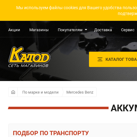
Мы используем файлы cookies для Вашего удобства пользо
подтверж
Акции
Магазины
Покупателям
Доставка
Сервис
КАТАЛОГ ТОВ
По марке и модели
Mercedes Benz
АККУ
ПО ТРАНСПОРТУ