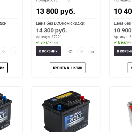
Полярность:
0
Полярнос
13 800
10 4
руб.
дки:
Цена без ECOном скидки:
Цена без
14 300
10 90
руб.
Артикул: 67221
Артикул: 
В наличии
В налич
рый
Добавить
Добавить
Быстрый
Добавить
Добавить
В КОРЗИНУ
В КОРЗИ
мотр
в
к
просмотр
в
к
избранное
сравнению
избранное
сравнению