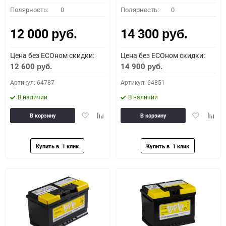
Полярность:
0
Полярность:
0
12 000
14 300
руб.
руб.
Цена без ECOном скидки:
Цена без ECOном скидки:
12 600
14 900
руб.
руб.
Артикул: 64787
Артикул: 64851
В наличии
В наличии
Добавить
Добавить
Добавить
Доба
В корзину
В корзину
в
к
в
к
избранное
сравнению
избранное
сравн