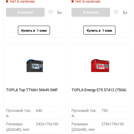
Нет в наличии
Нет в наличии
Добавить
Добавить
Добавить
Доба
В корзину
В корзину
в
к
в
к
избранное
сравнению
избранное
сравн
TOPLA Top TT66H 56649 SMF
TOPLA Energy E75 57412 (750A)
Пусковой ток,
640
Пусковой ток,
750
A:
A:
Размеры
242x175x190
Размеры
278x175x190
(ДхШхВ), мм:
(ДхШхВ), мм: