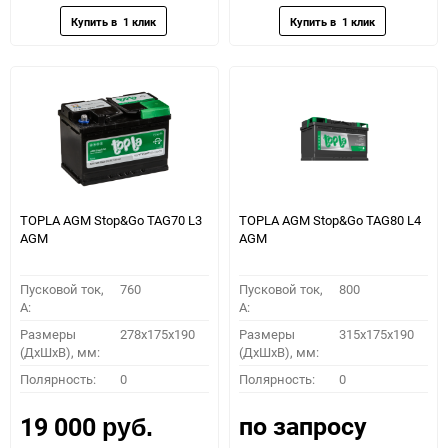
TOPLA AGM Stop&Go TAG70 L3
TOPLA AGM Stop&Go TAG80 L4
AGM
AGM
Пусковой ток,
760
Пусковой ток,
800
A:
A:
Размеры
278x175x190
Размеры
315x175x190
(ДхШхВ), мм:
(ДхШхВ), мм:
Полярность:
0
Полярность:
0
по запросу
19 000
руб.