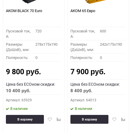
АКОМ BLACK 70 Euro
АКОМ 65 Евро
Пусковой ток,
720
Пусковой ток,
600
A:
A:
Размеры
278x175x190
Размеры
242x175x190
(ДхШхВ), мм:
(ДхШхВ), мм:
Полярность:
0
Полярность:
0
9 800
7 900
руб.
руб.
Цена без ECOном скидки:
Цена без ECOном скидки:
10 400
8 400
руб.
руб.
Артикул: 65929
Артикул: 64013
В наличии
В наличии
Добавить
Добавить
Добавить
Доба
В корзину
В корзину
в
к
в
к
избранное
сравнению
избранное
сравн