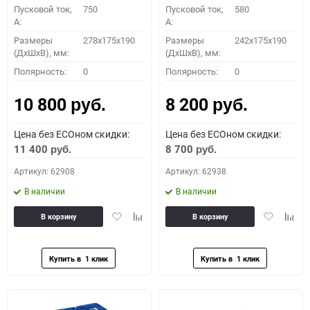
Пусковой ток,
750
Пусковой ток,
580
A:
A:
Размеры
278x175x190
Размеры
242x175x190
(ДхШхВ), мм:
(ДхШхВ), мм:
Полярность:
0
Полярность:
0
10 800
8 200
руб.
руб.
Цена без ECOном скидки:
Цена без ECOном скидки:
11 400
8 700
руб.
руб.
Артикул: 62908
Артикул: 62938
В наличии
В наличии
Добавить
Добавить
Добавить
Доба
В корзину
В корзину
в
к
в
к
избранное
сравнению
избранное
сравн