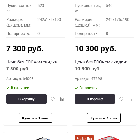
Пусковой ток,
520
Пусковой ток,
540
A:
A:
Размеры
242x175x190
Размеры
242x175x190
(ДхШхВ), мм:
(ДхШхВ), мм:
Полярность:
0
Полярность:
0
7 300
10 300
руб.
руб.
Цена без ECOном скидки:
Цена без ECOном скидки:
7 800
10 800
руб.
руб.
Артикул: 64008
Артикул: 67998
В наличии
В наличии
Добавить
Добавить
Добавить
Доба
В корзину
В корзину
в
к
в
к
избранное
сравнению
избранное
сравн
Bestseller