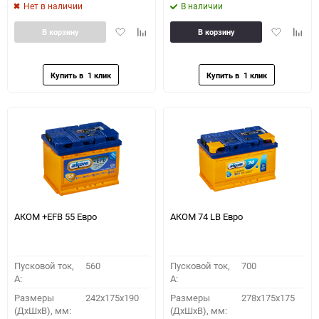
Нет в наличии
В наличии
Добавить
Добавить
Добавить
Доба
В корзину
В корзину
в
к
в
к
избранное
сравнению
избранное
сравн
АКОМ +EFB 55 Евро
АКОМ 74 LB Евро
Пусковой ток,
560
Пусковой ток,
700
A:
A:
Размеры
242x175x190
Размеры
278x175x175
(ДхШхВ), мм:
(ДхШхВ), мм: