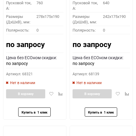
Пусковой ток,
760
Пусковой ток,
640
A:
A:
Размеры
278x175x190
Размеры
242x175x190
(ДхШхВ), мм:
(ДхШхВ), мм:
ПОДОБРАТЬ
Полярность:
0
Полярность:
0
по запросу
по запросу
Как определить полярность?
Цена без ECOном скидки:
Цена без ECOном скидки:
0 - обратная
1 - прямая
3 - обратная
4 - прямая
по запросу
по запросу
Артикул: 68321
Артикул: 68139
Нет в наличии
Нет в наличии
Добавить
Добавить
Добавить
Доба
В корзину
В корзину
в
к
в
к
избранное
сравнению
избранное
сравн