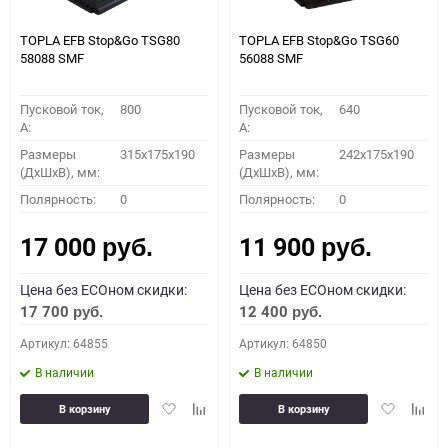
TOPLA EFB Stop&Go TSG80
TOPLA EFB Stop&Go TSG60
58088 SMF
56088 SMF
Пусковой ток,
800
Пусковой ток,
640
A:
A:
Размеры
315x175x190
Размеры
242x175x190
(ДхШхВ), мм:
(ДхШхВ), мм:
Полярность:
0
Полярность:
0
17 000
11 900
руб.
руб.
Цена без ECOном скидки:
Цена без ECOном скидки:
17 700
12 400
руб.
руб.
Артикул: 64855
Артикул: 64850
В наличии
В наличии
Добавить
Добавить
Добавить
Доба
В корзину
В корзину
в
к
в
к
избранное
сравнению
избранное
сравн