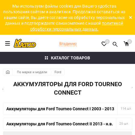
Мы используем файлы cookies для Вашего удобства
пользования сайтом и аналитики. Продолжая оставаться на
нашем сайте, Вы даёте согласие на обработку персональных
данных и подтверждаете ознакомление с нашей
политикой
обработки персональных данных.
0
0
Владимир
КАТАЛОГ ТОВАРОВ
По марке и модели
Ford
АККУМУЛЯТОРЫ ДЛЯ FORD TOURNEO
CONNECT
Аккумуляторы для Ford Tourneo Connect I 2003 - 2013
114 шт.
Аккумуляторы для Ford Tourneo Connect II 2013 - н.в.
25 шт.