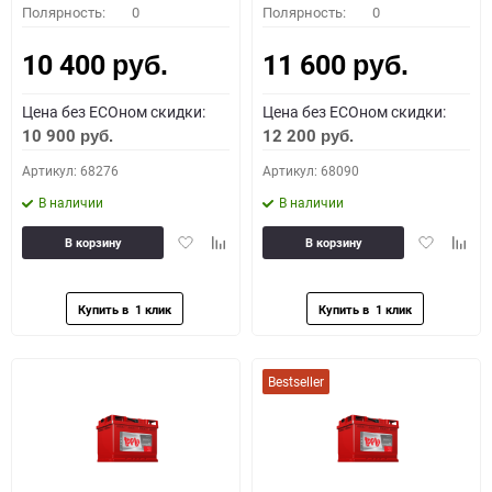
Полярность:
0
Полярность:
0
10 400
11 600
руб.
руб.
Цена без ECOном скидки:
Цена без ECOном скидки:
10 900
12 200
руб.
руб.
Артикул: 68276
Артикул: 68090
В наличии
В наличии
Добавить
Добавить
Добавить
Доба
В корзину
В корзину
в
к
в
к
избранное
сравнению
избранное
сравн
Bestseller