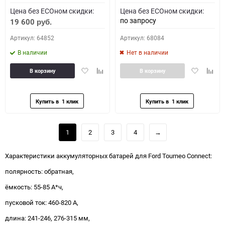
Цена без ECOном скидки:
Цена без ECOном скидки:
по запросу
19 600
руб.
Артикул: 64852
Артикул: 68084
В наличии
Нет в наличии
Добавить
Добавить
Добавить
Доба
В корзину
В корзину
в
к
в
к
избранное
сравнению
избранное
сравн
1
2
3
4
→
Характеристики аккумуляторных батарей для Ford Tourneo Connect:
полярность: обратная,
ёмкость: 55-85 А*ч,
пусковой ток: 460-820 А,
длина: 241-246, 276-315 мм,