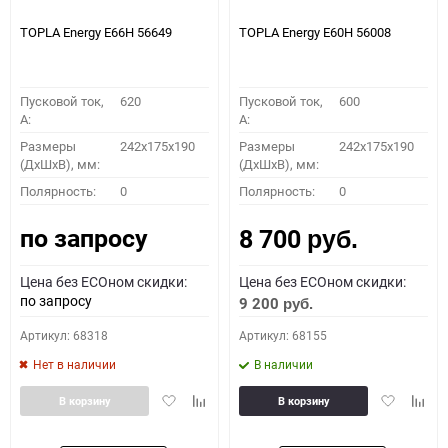
TOPLA Energy E66H 56649
TOPLA Energy E60H 56008
Пусковой ток,
620
Пусковой ток,
600
A:
A:
Размеры
242x175x190
Размеры
242x175x190
(ДхШхВ), мм:
(ДхШхВ), мм:
Полярность:
0
Полярность:
0
по запросу
8 700
руб.
Цена без ECOном скидки:
Цена без ECOном скидки:
по запросу
9 200
руб.
Артикул: 68318
Артикул: 68155
Нет в наличии
В наличии
Добавить
Добавить
Добавить
Доба
В корзину
В корзину
в
к
в
к
избранное
сравнению
избранное
сравн