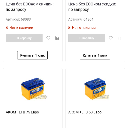
Цена без ECOном скидки:
Цена без ECOном скидки:
по запросу
по запросу
Артикул: 68083
Артикул: 64804
Нет в наличии
Нет в наличии
Добавить
Добавить
Добавить
Доба
В корзину
В корзину
в
к
в
к
избранное
сравнению
избранное
сравн
АКОМ +EFB 75 Евро
АКОМ +EFB 60 Евро