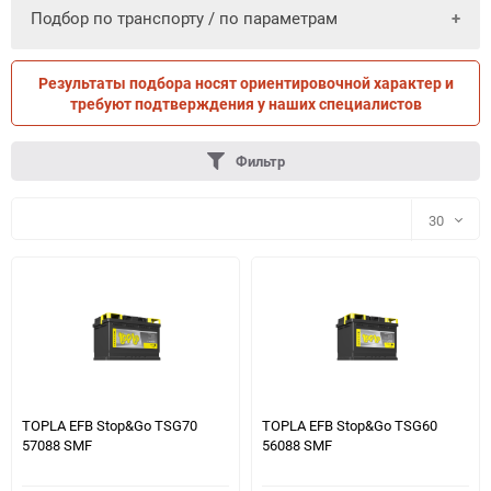
Подбор по транспорту / по параметрам
Результаты подбора носят ориентировочной характер и
ПО ПАРАМЕТРАМ
ПО ТРАНСПОРТУ
требуют подтверждения у наших специалистов
Фильтр
30
30
60
90
150
TOPLA EFB Stop&Go TSG70
TOPLA EFB Stop&Go TSG60
57088 SMF
56088 SMF