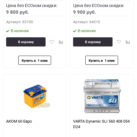
Цена без ECOном скидки:
Цена без ECOном скидки:
9 800
9 900
руб.
руб.
Артикул: 65100
Артикул: 64010
В наличии
В наличии
Добавить
Добавить
Добавить
Доба
В корзину
В корзину
в
к
в
к
избранное
сравнению
избранное
сравн
АКОМ 60 Евро
VARTA Dynamic SLI 560 408 054
D24