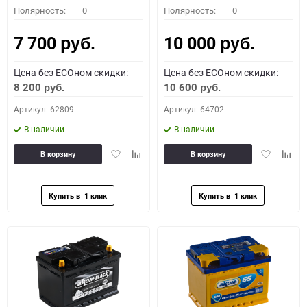
Полярность:
0
Полярность:
0
7 700
10 000
руб.
руб.
Цена без ECOном скидки:
Цена без ECOном скидки:
8 200
10 600
руб.
руб.
Артикул: 62809
Артикул: 64702
В наличии
В наличии
Добавить
Добавить
Добавить
Доба
В корзину
В корзину
в
к
в
к
избранное
сравнению
избранное
сравн