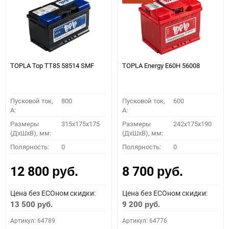
TOPLA Top TT85 58514 SMF
TOPLA Energy E60H 56008
Пусковой ток,
800
Пусковой ток,
600
A:
A:
Размеры
315x175x175
Размеры
242x175x190
(ДхШхВ), мм:
(ДхШхВ), мм:
Полярность:
0
Полярность:
0
12 800
8 700
руб.
руб.
Цена без ECOном скидки:
Цена без ECOном скидки:
13 500
9 200
руб.
руб.
Артикул: 64789
Артикул: 64776