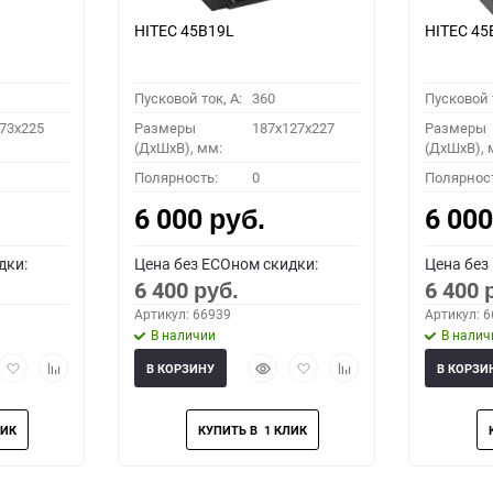
HITEC 45B19L
HITEC 45
Пусковой ток, A:
360
Пусковой т
73x225
Размеры
187x127x227
Размеры
(ДхШхВ), мм:
(ДхШхВ), 
Полярность:
0
Полярнос
6 000
6 00
руб.
дки:
Цена без ECOном скидки:
Цена без
6 400
6 400
руб.
Артикул: 66939
Артикул: 
В наличии
В налич
рый
Добавить
Добавить
Быстрый
Добавить
Добавить
В КОРЗИНУ
В КОРЗИ
мотр
в
к
просмотр
в
к
избранное
сравнению
избранное
сравнению