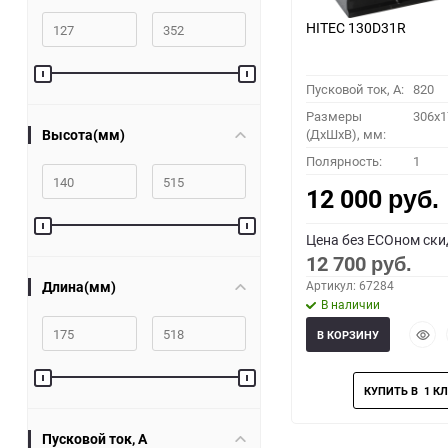
HITEC 130D31R
Пусковой ток, A:
820
Размеры
306x1
Высота(мм)
(ДхШхВ), мм:
Полярность:
1
12 000
руб.
Цена без ECOном ски
12 700
руб.
Длина(мм)
Артикул: 67284
В наличии
Быст
В КОРЗИНУ
прос
Пусковой ток, A