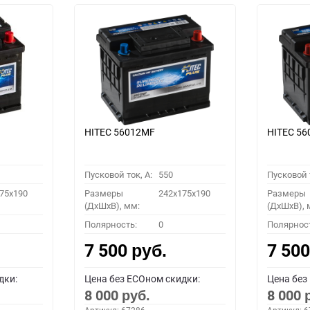
HITEC 56012MF
HITEC 5
Пусковой ток, A:
550
Пусковой т
75x190
Размеры
242x175x190
Размеры
(ДхШхВ), мм:
(ДхШхВ), 
Полярность:
0
Полярнос
7 500
7 50
руб.
дки:
Цена без ECOном скидки:
Цена без
8 000
8 000
руб.