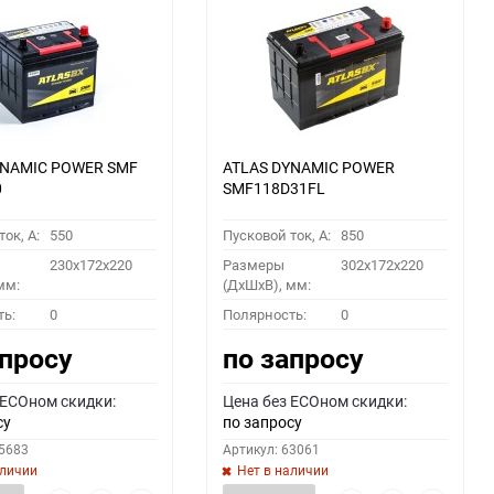
YNAMIC POWER SMF
ATLAS DYNAMIC POWER
0
SMF118D31FL
ок, A:
550
Пусковой ток, A:
850
230x172x220
Размеры
302x172x220
мм:
(ДхШхВ), мм:
ть:
0
Полярность:
0
апросу
по запросу
 ECOном скидки:
Цена без ECOном скидки:
су
по запросу
55683
Артикул: 63061
аличии
Нет в наличии