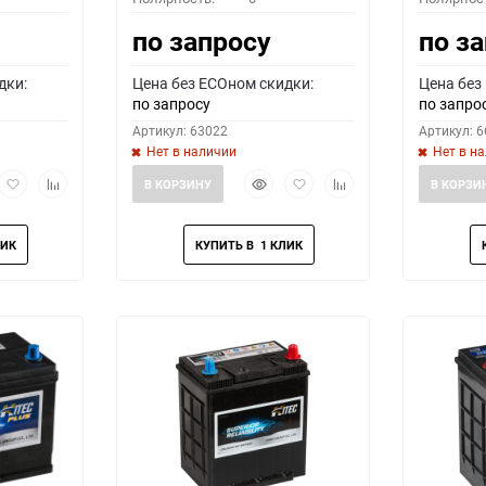
по запросу
по з
дки:
Цена без ECOном скидки:
Цена без
по запросу
по запро
Артикул: 63022
Артикул: 
Нет в наличии
Нет в н
рый
Добавить
Добавить
Быстрый
Добавить
Добавить
В КОРЗИНУ
В КОРЗИ
мотр
в
к
просмотр
в
к
избранное
сравнению
избранное
сравнению