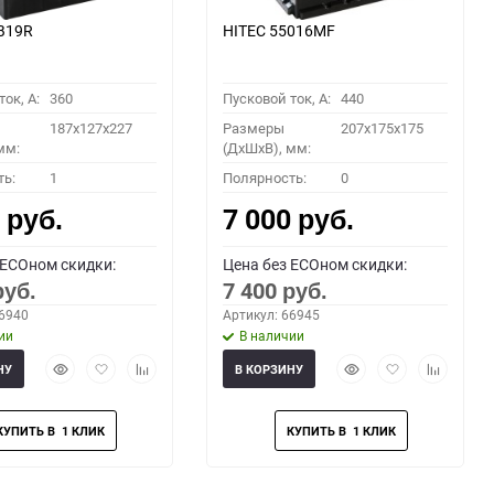
B19R
HITEC 55016MF
ок, A:
360
Пусковой ток, A:
440
187x127x227
Размеры
207x175x175
мм:
(ДхШхВ), мм:
ть:
1
Полярность:
0
0
7 000
руб.
руб.
 ECOном скидки:
Цена без ECOном скидки:
7 400
руб.
руб.
66940
Артикул: 66945
ии
В наличии
Быстрый
Добавить
Добавить
Быстрый
Добавить
Добавить
НУ
В КОРЗИНУ
просмотр
в
к
просмотр
в
к
избранное
сравнению
избранное
сравнени