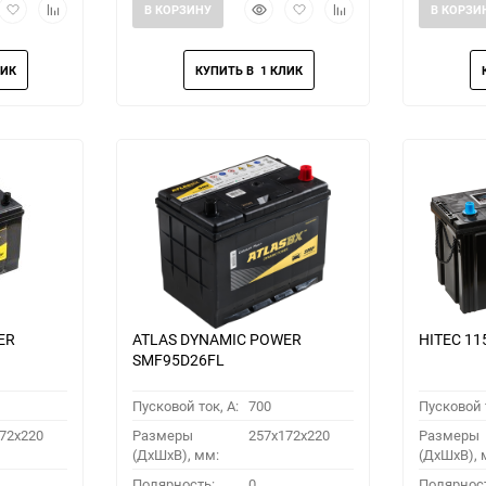
рый
Добавить
Добавить
Быстрый
Добавить
Добавить
В КОРЗИНУ
В КОРЗИ
мотр
в
к
просмотр
в
к
избранное
сравнению
избранное
сравнению
ER
ATLAS DYNAMIC POWER
HITEC 11
SMF95D26FL
Пусковой ток, A:
700
Пусковой т
72x220
Размеры
257x172x220
Размеры
(ДхШхВ), мм:
(ДхШхВ), 
Полярность:
0
Полярнос