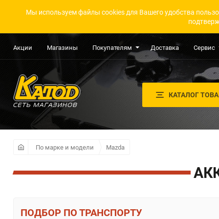
Мы используем файлы cookies для Вашего удобства пользо
подтверж
Акции
Магазины
Покупателям
Доставка
Сервис
КАТАЛОГ ТОВ
По марке и модели
Mazda
АК
ПО ТРАНСПОРТУ