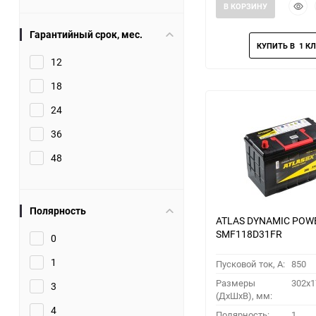
Быст
В КОРЗИНУ
прос
Гарантийный срок, мес.
12
18
24
36
48
Полярность
ATLAS DYNAMIC POW
SMF118D31FR
0
1
Пусковой ток, A:
850
Размеры
302x1
3
(ДхШхВ), мм:
4
Полярность:
1