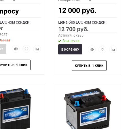
12 000
апросу
руб.
 ECOном скидки:
Цена без ECOном скидки:
су
12 700
руб.
66937
Артикул: 67285
аличии
В наличии
Быстрый
Добавить
Добавить
Быстрый
Добавить
Добавить
НУ
В КОРЗИНУ
просмотр
в
к
просмотр
в
к
избранное
сравнению
избранное
сравнени