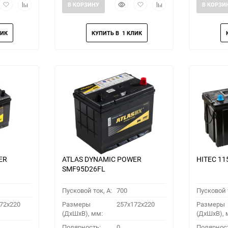
рый
Добавить
Добавить
Быстрый
Добавить
Добавить
В КОРЗИНУ
В КОРЗИ
мотр
в
к
просмотр
в
к
избранное
сравнению
избранное
сравнению
ER
ATLAS DYNAMIC POWER
HITEC 11
SMF95D26FL
Пусковой ток, A:
700
Пусковой т
72x220
Размеры
257x172x220
Размеры
(ДхШхВ), мм:
(ДхШхВ), 
Полярность:
0
Полярнос