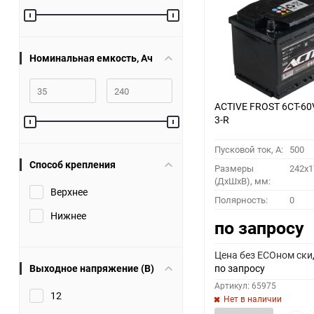
60
90
Номинальная емкость, Ач
150
ACTIVE FROST 6СТ-60
3-R
Пусковой ток, A:
500
Способ крепления
Размеры
242x1
(ДхШхВ), мм:
Верхнее
Полярность:
0
Нижнее
по запросу
Цена без ECOном ски
Выходное напряжение (В)
по запросу
Артикул: 65975
12
Нет в наличии