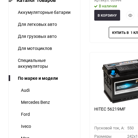
Каталог товаров
Артикул: 66944
В наличии
Аккумуляторные батареи
Быст
В КОРЗИНУ
прос
Для легковых авто
Для грузовых авто
Для мотоциклов
Специальные
аккумуляторы
По марке и модели
Audi
Mercedes Benz
HITEC 56219MF
Ford
Iveco
Пусковой ток, A:
550
Размеры
242x1