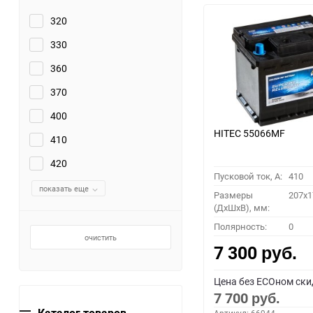
320
330
360
370
400
HITEC 55066MF
410
420
Пусковой ток, A:
410
показать еще
Размеры
207x1
(ДхШхВ), мм:
Полярность:
0
очистить
7 300
руб.
Цена без ECOном ски
7 700
руб.