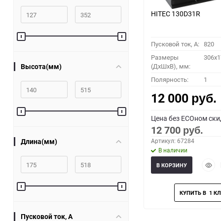
HITEC 130D31R
Пусковой ток, A:
820
Размеры
306x1
Высота(мм)
(ДхШхВ), мм:
Полярность:
1
12 000
руб.
Цена без ECOном ски
12 700
руб.
Длина(мм)
Артикул: 67284
В наличии
Быст
В КОРЗИНУ
прос
Пусковой ток, A