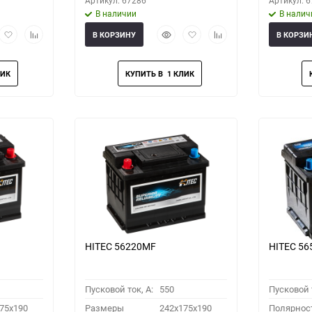
Артикул: 67286
Артикул: 
В наличии
В налич
рый
Добавить
Добавить
Быстрый
Добавить
Добавить
В КОРЗИНУ
В КОРЗИ
мотр
в
к
просмотр
в
к
избранное
сравнению
избранное
сравнению
HITEC 56220MF
HITEC 5
Пусковой ток, A:
550
Пусковой т
75x190
Размеры
242x175x190
Полярнос