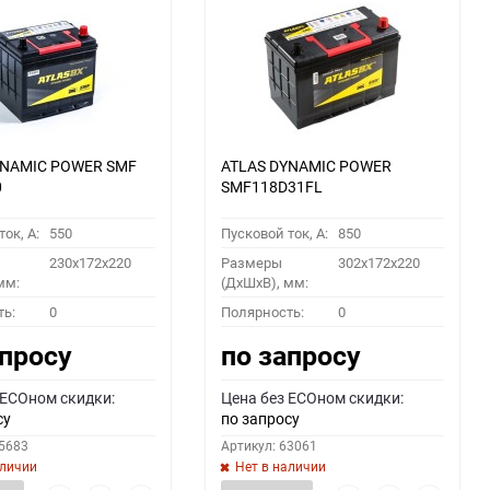
YNAMIC POWER SMF
ATLAS DYNAMIC POWER
0
SMF118D31FL
ок, A:
550
Пусковой ток, A:
850
230x172x220
Размеры
302x172x220
мм:
(ДхШхВ), мм:
ть:
0
Полярность:
0
апросу
по запросу
 ECOном скидки:
Цена без ECOном скидки:
су
по запросу
55683
Артикул: 63061
аличии
Нет в наличии