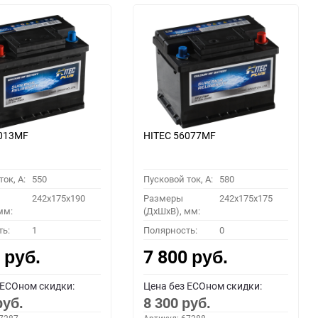
6013MF
HITEC 56077MF
ок, A:
550
Пусковой ток, A:
580
242x175x190
Размеры
242x175x175
мм:
(ДхШхВ), мм:
ть:
1
Полярность:
0
0
7 800
руб.
руб.
 ECOном скидки:
Цена без ECOном скидки:
8 300
руб.
руб.