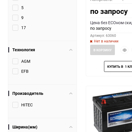
5
по запросу
9
Цена без ECOном ски
17
по запросу
Артикул: 63060
Нет в наличии
Быст
Технология
В КОРЗИНУ
прос
AGM
EFB
Производитель
HITEC
Ширина(мм)