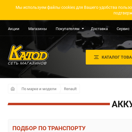
Мы используем файлы cookies для Вашего удобства пользо
подтверж
Акции
Магазины
Покупателям
Доставка
Сервис
КАТАЛОГ ТОВ
По марке и модели
Renault
АКК
ПО ТРАНСПОРТУ