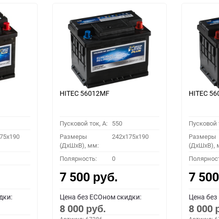
HITEC 56012MF
HITEC 5
Пусковой ток, A:
550
Пусковой т
75x190
Размеры
242x175x190
Размеры
(ДхШхВ), мм:
(ДхШхВ), 
Полярность:
0
Полярнос
7 500
7 50
руб.
дки:
Цена без ECOном скидки:
Цена без
8 000
8 000
руб.