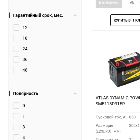
Быст
В КОРЗИНУ
прос
Гарантийный срок, мес.
12
18
24
36
48
Полярность
ATLAS DYNAMIC POW
SMF118D31FR
0
1
Пусковой ток, A:
850
Размеры
302x1
3
(ДхШхВ), мм:
4
Полярность:
1