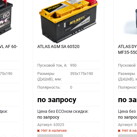
VL АF 60-
ATLAS AGM SA 60520
ATLAS D
MF35-55
Пусковой ток, A:
950
Пусковой т
75x190
Размеры
393x175x190
Размеры
(ДхШхВ), мм:
(ДхШхВ), 
Полярность:
0
Полярнос
по запросу
по з
дки:
Цена без ECOном скидки:
Цена без
по запросу
по запро
Артикул: 63025
Артикул: 
Нет в наличии
Нет в н