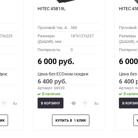
HITEC 45B19L
HITEC 45
Пусковой ток, A:
360
Пусковой т
73x225
Размеры
187x127x227
Размеры
(ДхШхВ), мм:
(ДхШхВ), 
Полярность:
0
Полярнос
6 000
6 00
руб.
дки:
Цена без ECOном скидки:
Цена без
6 400
6 400
руб.
Артикул: 66939
Артикул: 
В наличии
В налич
рый
Добавить
Добавить
Быстрый
Добавить
Добавить
В КОРЗИНУ
В КОРЗИ
мотр
в
к
просмотр
в
к
избранное
сравнению
избранное
сравнению