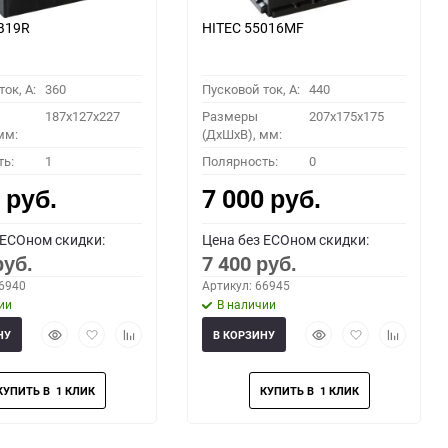
B19R
HITEC 55016MF
ок, A:
360
Пусковой ток, A:
440
187x127x227
Размеры
207x175x175
мм:
(ДхШхВ), мм:
ть:
1
Полярность:
0
0
7 000
руб.
руб.
 ECOном скидки:
Цена без ECOном скидки:
7 400
руб.
руб.
66940
Артикул: 66945
ии
В наличии
Быстрый
Добавить
Добавить
Быстрый
Добавить
Добавить
НУ
В КОРЗИНУ
просмотр
в
к
просмотр
в
к
избранное
сравнению
избранное
сравнени