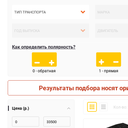
Как определить полярность?
0 - обратная
1 - прямая
Результаты подбора носят ор
Плитка
Компактно
Кол-во:
Цена (р.)
30