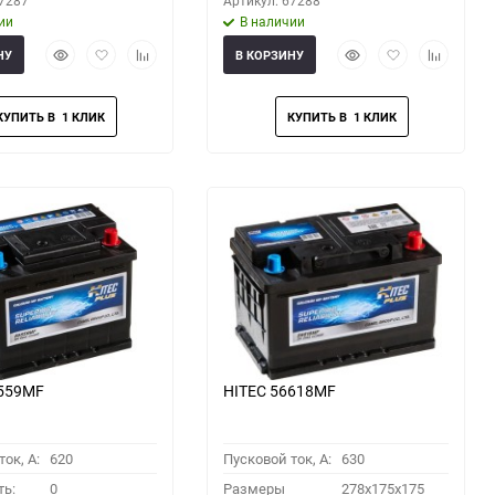
67287
Артикул: 67288
ии
В наличии
Быстрый
Добавить
Добавить
Быстрый
Добавить
Добавить
НУ
В КОРЗИНУ
просмотр
в
к
просмотр
в
к
избранное
сравнению
избранное
сравнени
6559MF
HITEC 56618MF
ок, A:
620
Пусковой ток, A:
630
ть:
0
Размеры
278x175x175