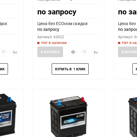
по запросу
по з
дки:
Цена без ECOном скидки:
Цена без
по запросу
по запро
Артикул: 63022
Артикул: 
Нет в наличии
Нет в н
рый
Добавить
Добавить
Быстрый
Добавить
Добавить
В КОРЗИНУ
В КОРЗИ
мотр
в
к
просмотр
в
к
избранное
сравнению
избранное
сравнению