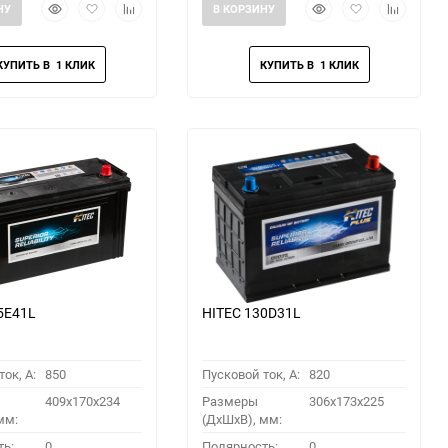
Быстрый
Добавить
Добавить
Быстрый
Добавить
Добавить
НУ
В КОРЗИНУ
просмотр
в
к
просмотр
в
к
избранное
сравнению
избранное
сравнени
5E41L
HITEC 130D31L
ок, A:
850
Пусковой ток, A:
820
409x170x234
Размеры
306x173x225
мм:
(ДхШхВ), мм:
ть:
0
Полярность:
0