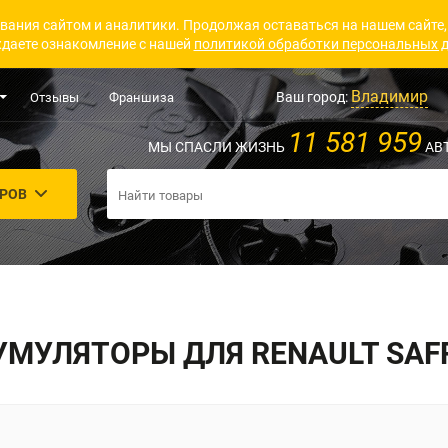
вания сайтом и аналитики. Продолжая оставаться на нашем сайте,
даете ознакомление с нашей
политикой обработки персональных 
Владимир
Ваш город:
Отзывы
Франшиза
11 581 959
МЫ СПАСЛИ ЖИЗНЬ
АВ
АРОВ
УМУЛЯТОРЫ ДЛЯ RENAULT SAF