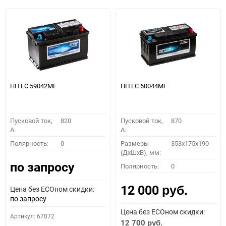
HITEC 59042MF
HITEC 60044MF
Пусковой ток,
820
Пусковой ток,
870
A:
A:
Полярность:
0
Размеры
353x175x190
(ДхШхВ), мм:
по запросу
Полярность:
0
12 000
Цена без ECOном скидки:
руб.
по запросу
Цена без ECOном скидки:
Артикул: 67072
12 700
руб.