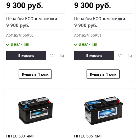
9 300
9 300
руб.
руб.
Цена без ECOном скидки:
Цена без ECOном скидки:
9 900
9 900
руб.
руб.
Артикул: 66950
Артикул: 66951
В наличии
В наличии
Добавить
Добавить
Добавить
Доба
В корзину
В корзину
в
к
в
к
избранное
сравнению
избранное
сравн
HITEC 58014MF
HITEC 58515MF