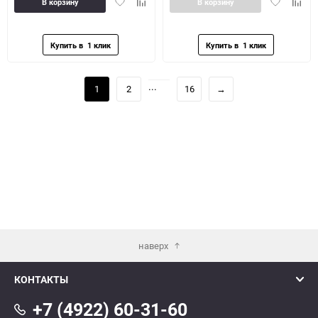
Добавить
Добавить
Добавить
Доба
В корзину
В корзину
в
к
в
к
избранное
сравнению
избранное
сравн
...
1
2
16
→
наверх
КОНТАКТЫ
+7 (4922) 60-31-60