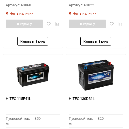
Артикул: 63060
Артикул: 63022
Нет в наличии
Нет в наличии
Добавить
Добавить
Добавить
Доба
В корзину
В корзину
в
к
в
к
избранное
сравнению
избранное
сравн
HITEC 115E41L
HITEC 130D31L
Пусковой ток,
850
Пусковой ток,
820
A:
A: