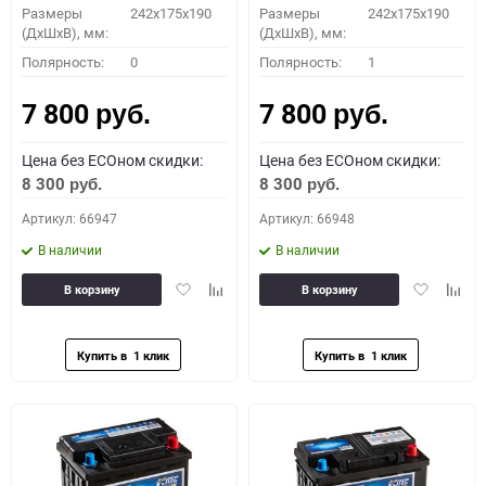
Размеры
242x175x190
Размеры
242x175x190
(ДхШхВ), мм:
(ДхШхВ), мм:
Полярность:
0
Полярность:
1
7 800
7 800
руб.
руб.
Цена без ECOном скидки:
Цена без ECOном скидки:
8 300
8 300
руб.
руб.
Артикул: 66947
Артикул: 66948
В наличии
В наличии
Добавить
Добавить
Добавить
Доба
В корзину
В корзину
в
к
в
к
избранное
сравнению
избранное
сравн