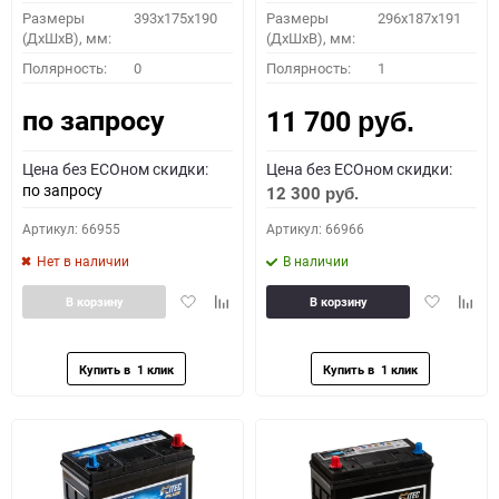
Размеры
393x175x190
Размеры
296х187х191
(ДхШхВ), мм:
(ДхШхВ), мм:
Полярность:
0
Полярность:
1
по запросу
11 700
руб.
Цена без ECOном скидки:
Цена без ECOном скидки:
по запросу
12 300
руб.
Артикул: 66955
Артикул: 66966
Нет в наличии
В наличии
Добавить
Добавить
Добавить
Доба
В корзину
В корзину
в
к
в
к
избранное
сравнению
избранное
сравн