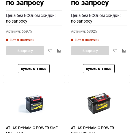
по запросу
по запросу
Как определить полярность?
Цена без ECOном скидки:
Цена без ECOном скидки:
0 - обратная
1 - прямая
3 - обратная
4 - прямая
по запросу
по запросу
Артикул: 65975
Артикул: 63025
Нет в наличии
Нет в наличии
Добавить
Добавить
Добавить
Доба
В корзину
В корзину
в
к
в
к
избранное
сравнению
избранное
сравн
ATLAS DYNAMIC POWER SMF
ATLAS DYNAMIC POWER