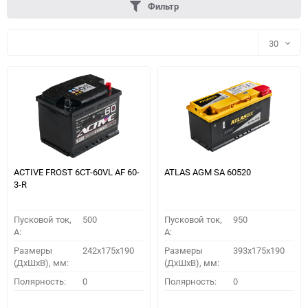
Фильтр
30
30
60
90
150
ACTIVE FROST 6СТ-60VL АF 60-
ATLAS AGM SA 60520
3-R
Пусковой ток,
500
Пусковой ток,
950
A:
A:
Размеры
242x175x190
Размеры
393x175x190
(ДхШхВ), мм:
(ДхШхВ), мм:
ПОДОБРАТЬ
Полярность:
0
Полярность:
0