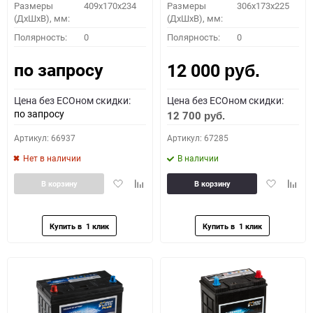
Размеры
409x170x234
Размеры
306x173x225
(ДхШхВ), мм:
(ДхШхВ), мм:
Полярность:
0
Полярность:
0
по запросу
12 000
руб.
Цена без ECOном скидки:
Цена без ECOном скидки:
по запросу
12 700
руб.
Артикул: 66937
Артикул: 67285
Нет в наличии
В наличии
Добавить
Добавить
Добавить
Доба
В корзину
В корзину
в
к
в
к
избранное
сравнению
избранное
сравн