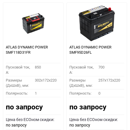
ATLAS DYNAMIC POWER
ATLAS DYNAMIC POWER
SMF118D31FR
SMF95D26FL
Пусковой ток,
850
Пусковой ток,
700
A:
A:
Размеры
302x172x220
Размеры
257x172x220
(ДхШхВ), мм:
(ДхШхВ), мм:
Полярность:
1
Полярность:
0
по запросу
по запросу
Цена без ECOном скидки:
Цена без ECOном скидки:
по запросу
по запросу