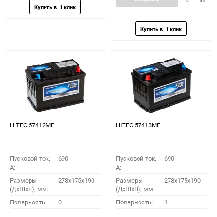
в
к
избранное
сравн
HITEC 57412MF
HITEC 57413MF
Пусковой ток,
690
Пусковой ток,
690
A:
A:
Размеры
278x175x190
Размеры
278x175x190
(ДхШхВ), мм:
(ДхШхВ), мм:
Полярность:
0
Полярность:
1