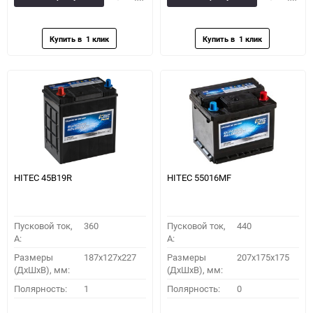
в
к
в
к
избранное
сравнению
избранное
сравн
HITEC 45B19R
HITEC 55016MF
Пусковой ток,
360
Пусковой ток,
440
A:
A:
Размеры
187x127x227
Размеры
207x175x175
(ДхШхВ), мм:
(ДхШхВ), мм:
Полярность:
1
Полярность:
0