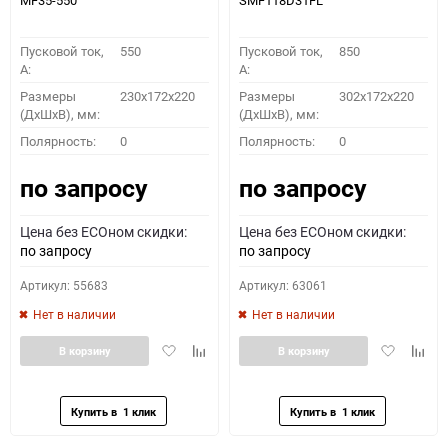
MF35-550
SMF118D31FL
Пусковой ток,
550
Пусковой ток,
850
A:
A:
Размеры
230x172x220
Размеры
302x172x220
(ДхШхВ), мм:
(ДхШхВ), мм:
Полярность:
0
Полярность:
0
по запросу
по запросу
Цена без ECOном скидки:
Цена без ECOном скидки:
по запросу
по запросу
Артикул: 55683
Артикул: 63061
Нет в наличии
Нет в наличии
Добавить
Добавить
Добавить
Доба
В корзину
В корзину
в
к
в
к
избранное
сравнению
избранное
сравн