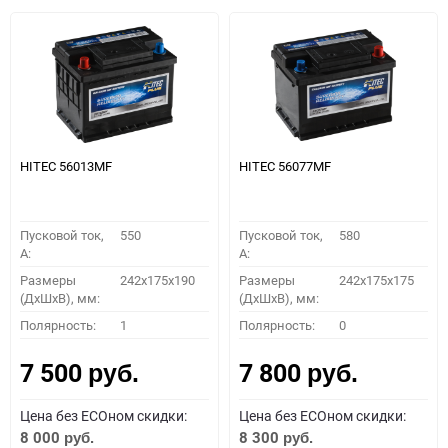
HITEC 56013MF
HITEC 56077MF
Пусковой ток,
550
Пусковой ток,
580
A:
A:
Размеры
242x175x190
Размеры
242x175x175
(ДхШхВ), мм:
(ДхШхВ), мм:
Полярность:
1
Полярность:
0
7 500
7 800
руб.
руб.
Цена без ECOном скидки:
Цена без ECOном скидки:
8 000
8 300
руб.
руб.