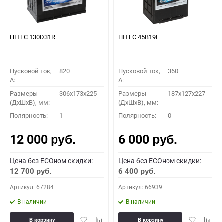
HITEC 130D31R
HITEC 45B19L
Пусковой ток,
820
Пусковой ток,
360
A:
A:
Размеры
306x173x225
Размеры
187x127x227
(ДхШхВ), мм:
(ДхШхВ), мм:
Полярность:
1
Полярность:
0
12 000
6 000
руб.
руб.
Цена без ECOном скидки:
Цена без ECOном скидки:
12 700
6 400
руб.
руб.
Артикул: 67284
Артикул: 66939
В наличии
В наличии
Добавить
Добавить
Добавить
Доба
В корзину
В корзину