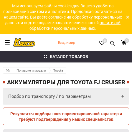
Мы используем файлы cookies для Вашего удобства
пользования сайтом и аналитики. Продолжая оставаться на
нашем сайте, Вы даёте согласие на обработку персональных
данных и подтверждаете ознакомление с нашей
политикой
обработки персональных данных.
0
0
Владимир
КАТАЛОГ ТОВАРОВ
По марке и модели
Toyota
АККУМУЛЯТОРЫ ДЛЯ TOYOTA FJ CRUISER
Подбор по транспорту / по параметрам
Результаты подбора носят ориентировочной характер и
ПО ПАРАМЕТРАМ
ПО ТРАНСПОРТУ
требуют подтверждения у наших специалистов