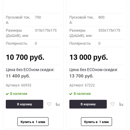
Пусковой ток,
750
Пусковой ток,
800
A:
A:
Размеры
315x175x175
Размеры
353x175x175
(ДхШхВ), мм:
(ДхШхВ), мм:
Полярность:
0
Полярность:
0
10 700
13 000
руб.
руб.
Цена без ECOном скидки:
Цена без ECOном скидки:
11 400
13 700
руб.
руб.
Артикул: 66953
Артикул: 67222
В наличии
В наличии
Добавить
Добавить
Добавить
Доба
В корзину
В корзину
в
к
в
к
избранное
сравнению
избранное
сравн