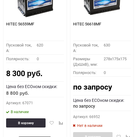
HITEC 56559MF
HITEC 56618MF
Пусковой ток,
620
Пусковой ток,
630
A:
A:
Полярность:
0
Размеры
278x175x175
(ДхШхВ), мм:
8 300
Полярность:
0
руб.
по запросу
Цена без ECOном скидки:
8 800
руб.
Цена без ECOном скидки:
Артикул: 67071
по запросу
В наличии
Артикул: 66952
Добавить
Добавить
В корзину
Нет в наличии
в
к
избранное
сравнению
Добавить
Доба
В корзину