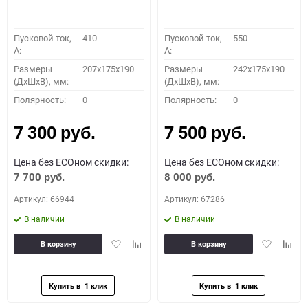
Пусковой ток,
410
Пусковой ток,
550
A:
A:
Размеры
207x175x190
Размеры
242x175x190
(ДхШхВ), мм:
(ДхШхВ), мм:
Полярность:
0
Полярность:
0
7 300
7 500
руб.
руб.
Цена без ECOном скидки:
Цена без ECOном скидки:
7 700
8 000
руб.
руб.
Артикул: 66944
Артикул: 67286
В наличии
В наличии
Добавить
Добавить
Добавить
Доба
В корзину
В корзину
в
к
в
к
избранное
сравнению
избранное
сравн