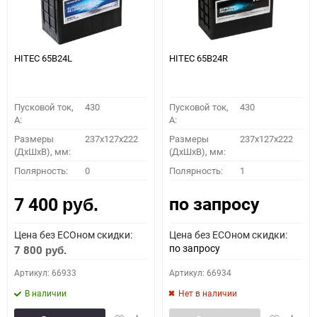
HITEC 65B24L
HITEC 65B24R
Пусковой ток,
430
Пусковой ток,
430
A:
A:
Размеры
237x127x222
Размеры
237x127x222
(ДхШхВ), мм:
(ДхШхВ), мм:
Полярность:
0
Полярность:
1
по запросу
7 400
руб.
Цена без ECOном скидки:
Цена без ECOном скидки:
по запросу
7 800
руб.
Артикул: 66933
Артикул: 66934
В наличии
Нет в наличии