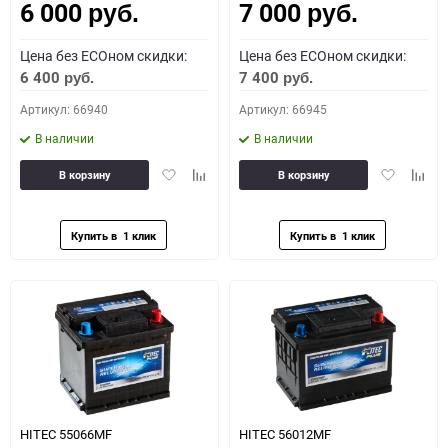
6 000
7 000
руб.
руб.
Цена без ECOном скидки:
Цена без ECOном скидки:
6 400
7 400
руб.
руб.
Артикул: 66940
Артикул: 66945
В наличии
В наличии
Добавить
Добавить
Добавить
Доба
В корзину
В корзину
в
к
в
к
избранное
сравнению
избранное
сравн
HITEC 55066MF
HITEC 56012MF