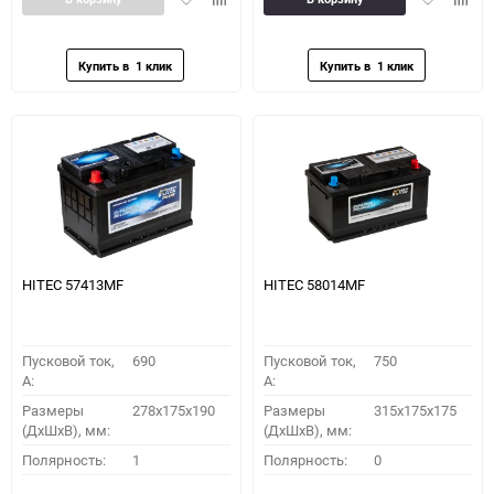
в
к
в
к
избранное
сравнению
избранное
сравн
HITEC 57413MF
HITEC 58014MF
Пусковой ток,
690
Пусковой ток,
750
A:
A:
Размеры
278x175x190
Размеры
315x175x175
(ДхШхВ), мм:
(ДхШхВ), мм:
Полярность:
1
Полярность:
0