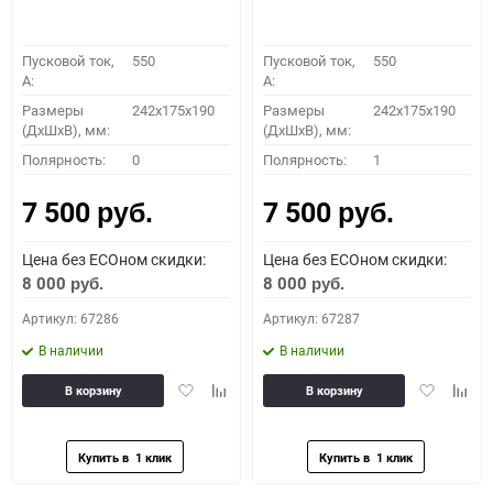
Пусковой ток,
550
Пусковой ток,
550
A:
A:
Размеры
242x175x190
Размеры
242x175x190
(ДхШхВ), мм:
(ДхШхВ), мм:
Полярность:
0
Полярность:
1
7 500
7 500
руб.
руб.
Цена без ECOном скидки:
Цена без ECOном скидки:
8 000
8 000
руб.
руб.
Артикул: 67286
Артикул: 67287
В наличии
В наличии
Добавить
Добавить
Добавить
Доба
В корзину
В корзину
в
к
в
к
избранное
сравнению
избранное
сравн