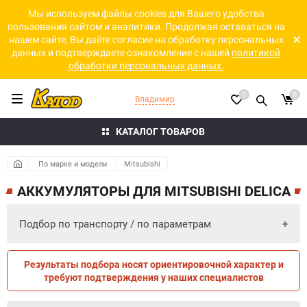
Мы используем файлы cookies для Вашего удобства
пользования сайтом и аналитики. Продолжая оставаться на
нашем сайте, Вы даёте согласие на обработку персональных
данных и подтверждаете ознакомление с нашей
политикой
обработки персональных данных.
0
0
Владимир
КАТАЛОГ ТОВАРОВ
По марке и модели
Mitsubishi
АККУМУЛЯТОРЫ ДЛЯ MITSUBISHI DELICA
Подбор по транспорту / по параметрам
Результаты подбора носят ориентировочной характер и
ПО ПАРАМЕТРАМ
ПО ТРАНСПОРТУ
требуют подтверждения у наших специалистов