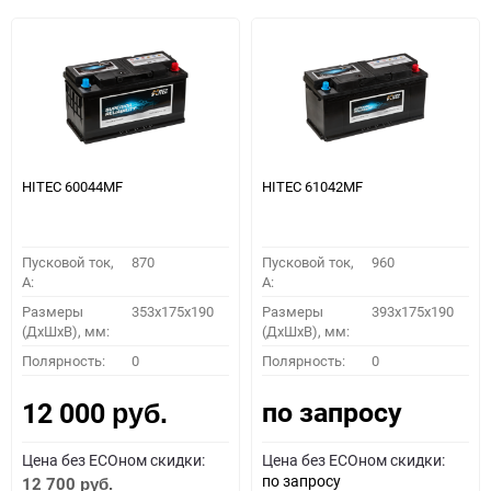
HITEC 60044MF
HITEC 61042MF
Пусковой ток,
870
Пусковой ток,
960
A:
A:
Размеры
353x175x190
Размеры
393x175x190
(ДхШхВ), мм:
(ДхШхВ), мм:
Полярность:
0
Полярность:
0
по запросу
12 000
руб.
Цена без ECOном скидки:
Цена без ECOном скидки:
по запросу
12 700
руб.