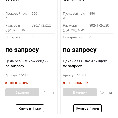
MF35-550
SMF118D31FL
Пусковой ток,
550
Пусковой ток,
850
A:
A:
Размеры
230x172x220
Размеры
302x172x220
(ДхШхВ), мм:
(ДхШхВ), мм:
Полярность:
0
Полярность:
0
по запросу
по запросу
Цена без ECOном скидки:
Цена без ECOном скидки:
по запросу
по запросу
Артикул: 55683
Артикул: 63061
Нет в наличии
Нет в наличии
Добавить
Добавить
Добавить
Доба
В корзину
В корзину
в
к
в
к
избранное
сравнению
избранное
сравн