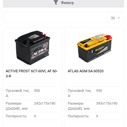
Фильтр
30
30
60
90
150
ACTIVE FROST 6СТ-60VL АF 60-
ATLAS AGM SA 60520
3-R
Пусковой ток,
500
Пусковой ток,
950
A:
A:
Размеры
242x175x190
Размеры
393x175x190
(ДхШхВ), мм:
(ДхШхВ), мм:
ПОДОБРАТЬ
Полярность:
0
Полярность:
0