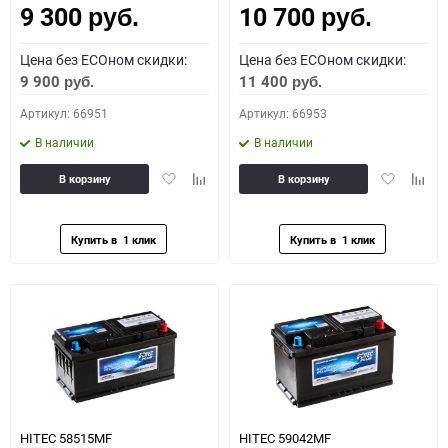
9 300
10 700
руб.
руб.
Цена без ECOном скидки:
Цена без ECOном скидки:
9 900
11 400
руб.
руб.
Артикул: 66951
Артикул: 66953
В наличии
В наличии
Добавить
Добавить
Добавить
Доба
В корзину
В корзину
в
к
в
к
избранное
сравнению
избранное
сравн
HITEC 58515MF
HITEC 59042MF