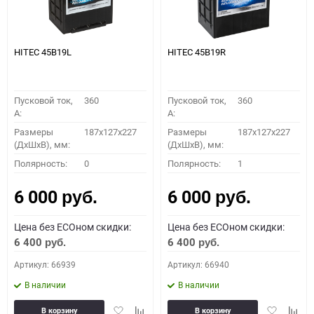
HITEC 45B19L
HITEC 45B19R
Пусковой ток,
360
Пусковой ток,
360
A:
A:
Размеры
187x127x227
Размеры
187x127x227
(ДхШхВ), мм:
(ДхШхВ), мм:
Полярность:
0
Полярность:
1
6 000
6 000
руб.
руб.
Цена без ECOном скидки:
Цена без ECOном скидки:
6 400
6 400
руб.
руб.
Артикул: 66939
Артикул: 66940
В наличии
В наличии
Добавить
Добавить
Добавить
Доба
В корзину
В корзину