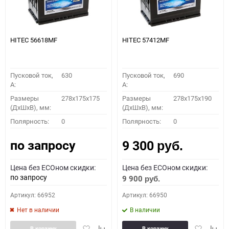
HITEC 56618MF
HITEC 57412MF
Пусковой ток,
630
Пусковой ток,
690
A:
A:
Размеры
278x175x175
Размеры
278x175x190
(ДхШхВ), мм:
(ДхШхВ), мм:
Полярность:
0
Полярность:
0
по запросу
9 300
руб.
Цена без ECOном скидки:
Цена без ECOном скидки:
по запросу
9 900
руб.
Артикул: 66952
Артикул: 66950
Нет в наличии
В наличии
Добавить
Добавить
Добавить
Доба
В корзину
В корзину