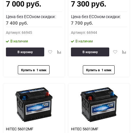
7 000
7 300
руб.
руб.
Цена без ECOном скидки:
Цена без ECOном скидки:
7 400
7 700
руб.
руб.
Артикул: 66945
Артикул: 66944
В наличии
В наличии
Добавить
Добавить
Добавить
Доба
В корзину
В корзину
в
к
в
к
избранное
сравнению
избранное
сравн
HITEC 56012MF
HITEC 56013MF