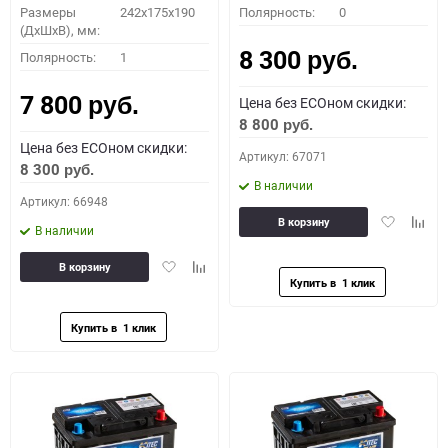
Размеры
242x175x190
Полярность:
0
(ДхШхВ), мм:
8 300
Полярность:
1
руб.
7 800
Цена без ECOном скидки:
руб.
8 800
руб.
Цена без ECOном скидки:
Артикул: 67071
8 300
руб.
В наличии
Артикул: 66948
Добавить
Доба
В корзину
В наличии
в
к
избранное
сравн
Добавить
Добавить
В корзину
в
к
избранное
сравнению