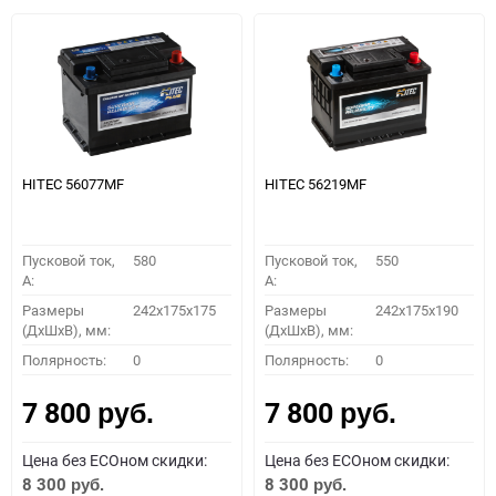
HITEC 56077MF
HITEC 56219MF
Пусковой ток,
580
Пусковой ток,
550
A:
A:
Размеры
242x175x175
Размеры
242x175x190
(ДхШхВ), мм:
(ДхШхВ), мм:
Полярность:
0
Полярность:
0
7 800
7 800
руб.
руб.
Цена без ECOном скидки:
Цена без ECOном скидки:
8 300
8 300
руб.
руб.