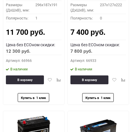
Размеры
296х187х191
Размеры
237x127x222
(ДхШхВ), мм:
(ДхШхВ), мм:
Полярность:
1
Полярность:
0
11 700
7 400
руб.
руб.
Цена без ECOном скидки:
Цена без ECOном скидки:
12 300
7 800
руб.
руб.
Артикул: 66966
Артикул: 66933
В наличии
В наличии
Добавить
Добавить
Добавить
Доба
В корзину
В корзину
в
к
в
к
избранное
сравнению
избранное
сравн