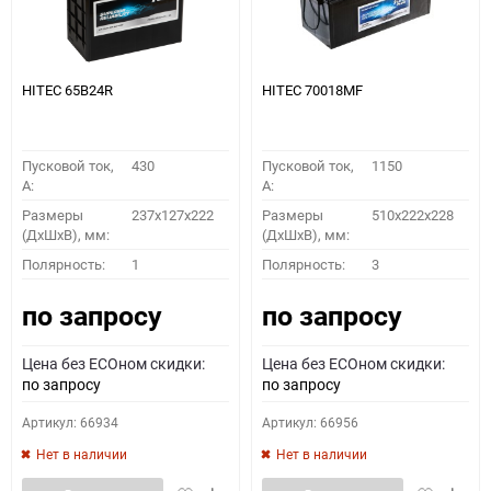
HITEC 65B24R
HITEC 70018MF
Пусковой ток,
430
Пусковой ток,
1150
A:
A:
Размеры
237x127x222
Размеры
510x222x228
(ДхШхВ), мм:
(ДхШхВ), мм:
Полярность:
1
Полярность:
3
по запросу
по запросу
Цена без ECOном скидки:
Цена без ECOном скидки:
по запросу
по запросу
Артикул: 66934
Артикул: 66956
Нет в наличии
Нет в наличии