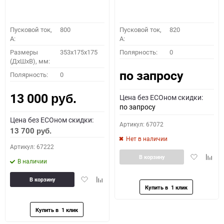
Пусковой ток,
800
Пусковой ток,
820
A:
A:
Размеры
353x175x175
Полярность:
0
(ДхШхВ), мм:
по запросу
Полярность:
0
13 000
Цена без ECOном скидки:
руб.
по запросу
Цена без ECOном скидки:
Артикул: 67072
13 700
руб.
Нет в наличии
Артикул: 67222
Добавить
Доба
В корзину
В наличии
в
к
избранное
сравн
Добавить
Добавить
В корзину
в
к
избранное
сравнению