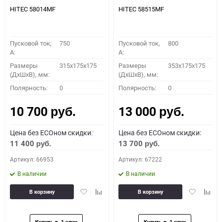
HITEC 58014MF
HITEC 58515MF
Пусковой ток,
750
Пусковой ток,
800
A:
A:
Размеры
315x175x175
Размеры
353x175x175
(ДхШхВ), мм:
(ДхШхВ), мм:
Полярность:
0
Полярность:
0
10 700
13 000
руб.
руб.
Цена без ECOном скидки:
Цена без ECOном скидки:
11 400
13 700
руб.
руб.
Артикул: 66953
Артикул: 67222
В наличии
В наличии
Добавить
Добавить
Добавить
Доба
В корзину
В корзину
в
к
в
к
избранное
сравнению
избранное
сравн