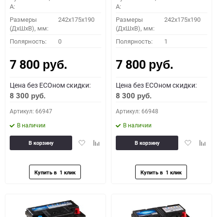
A:
A:
Размеры
242x175x190
Размеры
242x175x190
(ДхШхВ), мм:
(ДхШхВ), мм:
Полярность:
0
Полярность:
1
7 800
7 800
руб.
руб.
Цена без ECOном скидки:
Цена без ECOном скидки:
8 300
8 300
руб.
руб.
Артикул: 66947
Артикул: 66948
В наличии
В наличии
Добавить
Добавить
Добавить
Доба
В корзину
В корзину
в
к
в
к
избранное
сравнению
избранное
сравн