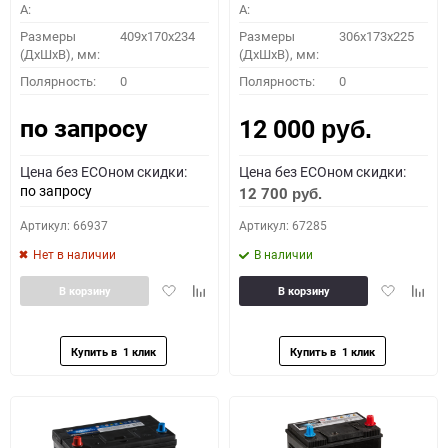
A:
A:
Размеры
409x170x234
Размеры
306x173x225
(ДхШхВ), мм:
(ДхШхВ), мм:
Полярность:
0
Полярность:
0
по запросу
12 000
руб.
Цена без ECOном скидки:
Цена без ECOном скидки:
по запросу
12 700
руб.
Артикул: 66937
Артикул: 67285
Нет в наличии
В наличии
Добавить
Добавить
Добавить
Доба
В корзину
В корзину
в
к
в
к
избранное
сравнению
избранное
сравн