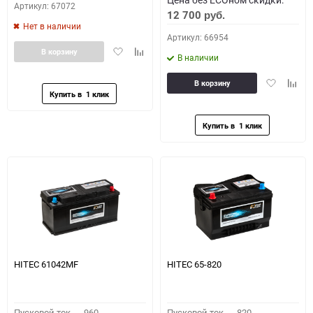
Артикул: 67072
12 700
руб.
Нет в наличии
Артикул: 66954
Добавить
Добавить
В корзину
В наличии
в
к
избранное
сравнению
Добавить
Доба
В корзину
в
к
избранное
сравн
HITEC 61042MF
HITEC 65-820
Пусковой ток,
960
Пусковой ток,
820