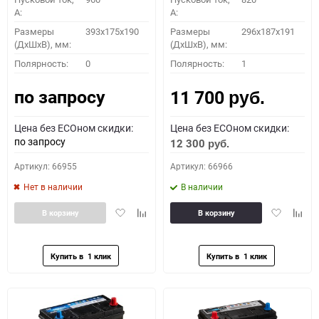
A:
A:
Размеры
393x175x190
Размеры
296х187х191
(ДхШхВ), мм:
(ДхШхВ), мм:
Полярность:
0
Полярность:
1
по запросу
11 700
руб.
Цена без ECOном скидки:
Цена без ECOном скидки:
по запросу
12 300
руб.
Артикул: 66955
Артикул: 66966
Нет в наличии
В наличии
Добавить
Добавить
Добавить
Доба
В корзину
В корзину
в
к
в
к
избранное
сравнению
избранное
сравн