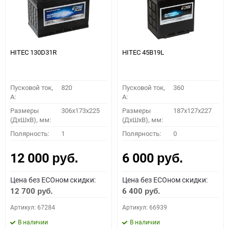
HITEC 130D31R
HITEC 45B19L
Пусковой ток,
820
Пусковой ток,
360
A:
A:
Размеры
306x173x225
Размеры
187x127x227
(ДхШхВ), мм:
(ДхШхВ), мм:
Полярность:
1
Полярность:
0
12 000
6 000
руб.
руб.
Цена без ECOном скидки:
Цена без ECOном скидки:
12 700
6 400
руб.
руб.
Артикул: 67284
Артикул: 66939
В наличии
В наличии