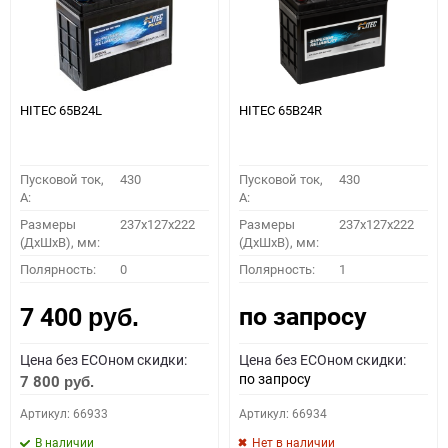
HITEC 65B24L
HITEC 65B24R
Пусковой ток,
430
Пусковой ток,
430
A:
A:
Размеры
237x127x222
Размеры
237x127x222
(ДхШхВ), мм:
(ДхШхВ), мм:
Полярность:
0
Полярность:
1
по запросу
7 400
руб.
Цена без ECOном скидки:
Цена без ECOном скидки:
по запросу
7 800
руб.
Артикул: 66933
Артикул: 66934
В наличии
Нет в наличии