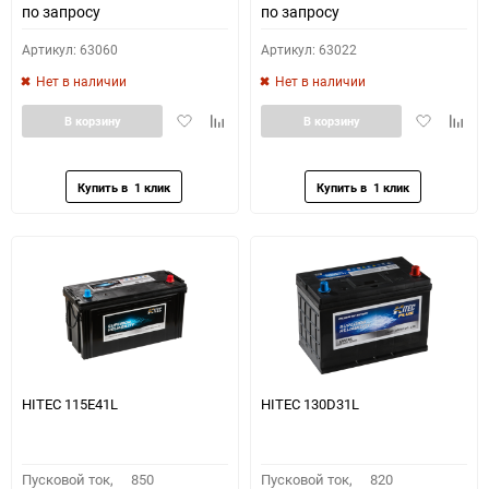
по запросу
по запросу
Артикул: 63060
Артикул: 63022
Нет в наличии
Нет в наличии
Добавить
Добавить
Добавить
Доба
В корзину
В корзину
в
к
в
к
избранное
сравнению
избранное
сравн
HITEC 115E41L
HITEC 130D31L
Пусковой ток,
850
Пусковой ток,
820