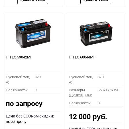
HITEC 59042MF
HITEC 60044MF
Пусковой ток,
820
Пусковой ток,
870
A:
A:
Полярность:
0
Размеры
353x175x190
(ДхШхВ), мм:
по запросу
Полярность:
0
12 000
Цена без ECOном скидки:
руб.
по запросу
Цена без ECOном скидки: