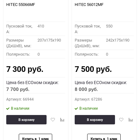
HITEC 55066MF
HITEC 56012MF
Пусковой ток,
410
Пусковой ток,
550
A:
A:
Размеры
207x175x190
Размеры
242x175x190
(ДхШхВ), мм:
(ДхШхВ), мм:
Полярность:
0
Полярность:
0
7 300
7 500
руб.
руб.
Цена без ECOном скидки:
Цена без ECOном скидки:
7 700
8 000
руб.
руб.
Артикул: 66944
Артикул: 67286
В наличии
В наличии
Добавить
Добавить
Добавить
Доба
В корзину
В корзину
в
к
в
к
избранное
сравнению
избранное
сравн