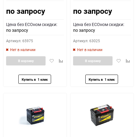
по запросу
по запросу
Как определить полярность?
Цена без ECOном скидки:
Цена без ECOном скидки:
0 - обратная
1 - прямая
3 - обратная
4 - прямая
по запросу
по запросу
Артикул: 65975
Артикул: 63025
Нет в наличии
Нет в наличии
Добавить
Добавить
Добавить
Доба
В корзину
В корзину
в
к
в
к
избранное
сравнению
избранное
сравн