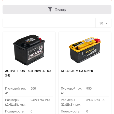
Фильтр
30
30
60
90
150
ACTIVE FROST 6СТ-60VL АF 60-
ATLAS AGM SA 60520
3-R
Пусковой ток,
500
Пусковой ток,
950
A:
A:
Размеры
242x175x190
Размеры
393x175x190
(ДхШхВ), мм:
(ДхШхВ), мм:
ПОДОБРАТЬ
Полярность:
0
Полярность:
0