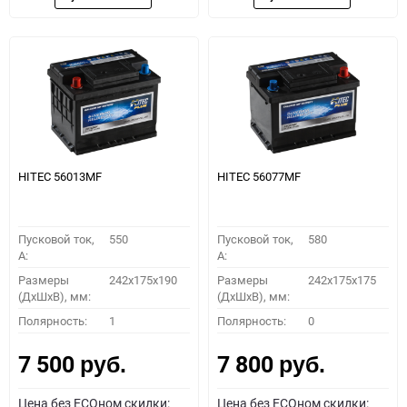
HITEC 56013MF
HITEC 56077MF
Пусковой ток,
550
Пусковой ток,
580
A:
A:
Размеры
242x175x190
Размеры
242x175x175
(ДхШхВ), мм:
(ДхШхВ), мм:
Полярность:
1
Полярность:
0
7 500
7 800
руб.
руб.
Цена без ECOном скидки:
Цена без ECOном скидки: