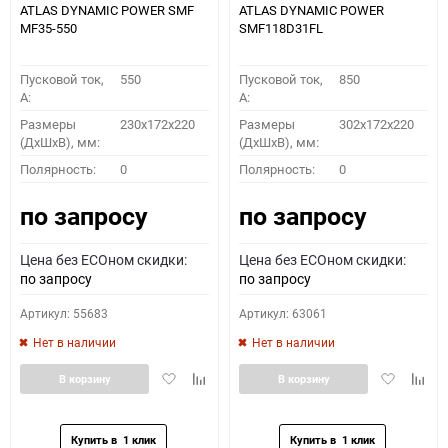
ATLAS DYNAMIC POWER SMF
ATLAS DYNAMIC POWER
MF35-550
SMF118D31FL
Пусковой ток,
550
Пусковой ток,
850
A:
A:
Размеры
230x172x220
Размеры
302x172x220
(ДхШхВ), мм:
(ДхШхВ), мм:
Полярность:
0
Полярность:
0
по запросу
по запросу
Цена без ECOном скидки:
Цена без ECOном скидки:
по запросу
по запросу
Артикул: 55683
Артикул: 63061
Нет в наличии
Нет в наличии
Добавить
Добавить
Добавить
Доба
В корзину
В корзину
в
к
в
к
избранное
сравнению
избранное
сравн