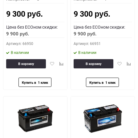
9 300
9 300
руб.
руб.
Цена без ECOном скидки:
Цена без ECOном скидки:
9 900
9 900
руб.
руб.
Артикул: 66950
Артикул: 66951
В наличии
В наличии
Добавить
Добавить
Добавить
Доба
В корзину
В корзину
в
к
в
к
избранное
сравнению
избранное
сравн