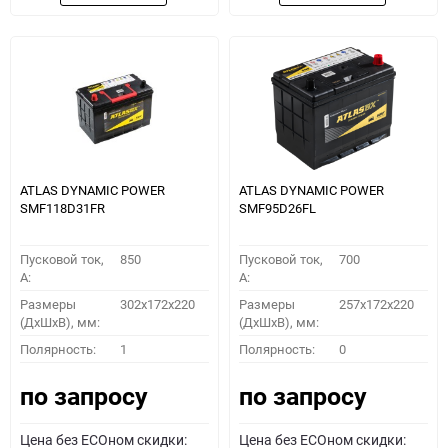
ATLAS DYNAMIC POWER
ATLAS DYNAMIC POWER
SMF118D31FR
SMF95D26FL
Пусковой ток,
850
Пусковой ток,
700
A:
A:
Размеры
302x172x220
Размеры
257x172x220
(ДхШхВ), мм:
(ДхШхВ), мм:
Полярность:
1
Полярность:
0
по запросу
по запросу
Цена без ECOном скидки:
Цена без ECOном скидки: