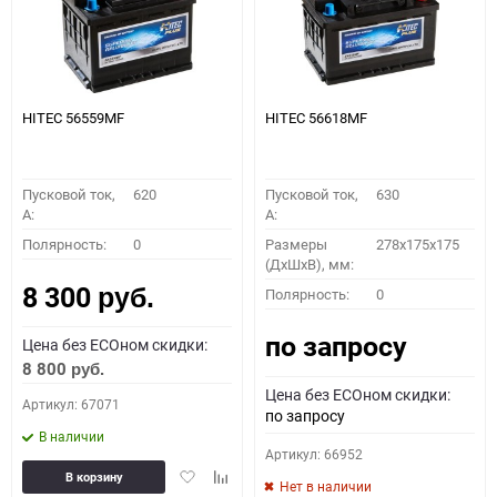
HITEC 56559MF
HITEC 56618MF
Пусковой ток,
620
Пусковой ток,
630
A:
A:
Полярность:
0
Размеры
278x175x175
(ДхШхВ), мм:
8 300
Полярность:
0
руб.
по запросу
Цена без ECOном скидки:
8 800
руб.
Цена без ECOном скидки:
Артикул: 67071
по запросу
В наличии
Артикул: 66952
Добавить
Добавить
В корзину
Нет в наличии
в
к