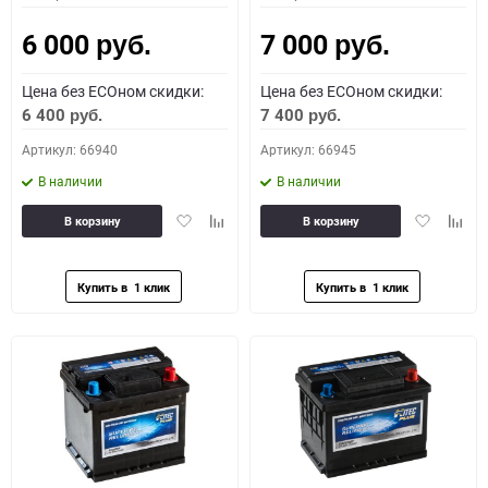
6 000
7 000
руб.
руб.
Цена без ECOном скидки:
Цена без ECOном скидки:
6 400
7 400
руб.
руб.
Артикул: 66940
Артикул: 66945
В наличии
В наличии
Добавить
Добавить
Добавить
Доба
В корзину
В корзину
в
к
в
к
избранное
сравнению
избранное
сравн