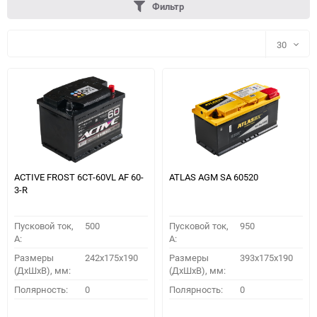
Фильтр
30
30
60
90
150
ACTIVE FROST 6СТ-60VL АF 60-
ATLAS AGM SA 60520
3-R
Пусковой ток,
500
Пусковой ток,
950
A:
A:
Размеры
242x175x190
Размеры
393x175x190
(ДхШхВ), мм:
(ДхШхВ), мм:
ПОДОБРАТЬ
Полярность:
0
Полярность:
0