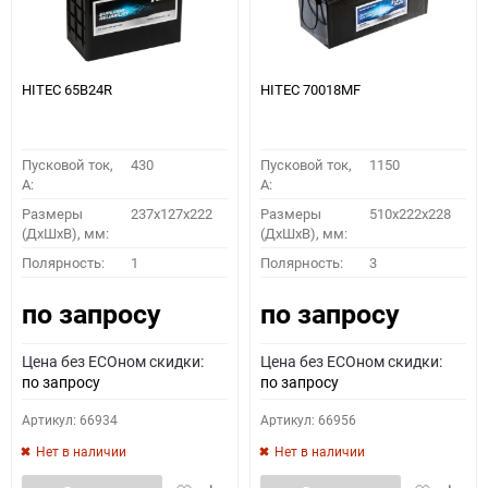
HITEC 65B24R
HITEC 70018MF
Пусковой ток,
430
Пусковой ток,
1150
A:
A:
Размеры
237x127x222
Размеры
510x222x228
(ДхШхВ), мм:
(ДхШхВ), мм:
Полярность:
1
Полярность:
3
по запросу
по запросу
Цена без ECOном скидки:
Цена без ECOном скидки:
по запросу
по запросу
Артикул: 66934
Артикул: 66956
Нет в наличии
Нет в наличии