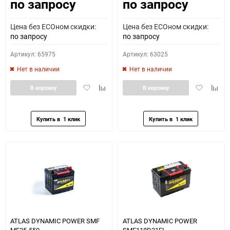
по запросу
по запросу
Как определить полярность?
Цена без ECOном скидки:
Цена без ECOном скидки:
0 - обратная
1 - прямая
3 - обратная
4 - прямая
по запросу
по запросу
Артикул: 65975
Артикул: 63025
Нет в наличии
Нет в наличии
Добавить
Добавить
Добавить
Доба
В корзину
В корзину
в
к
в
к
избранное
сравнению
избранное
сравн
ATLAS DYNAMIC POWER SMF
ATLAS DYNAMIC POWER