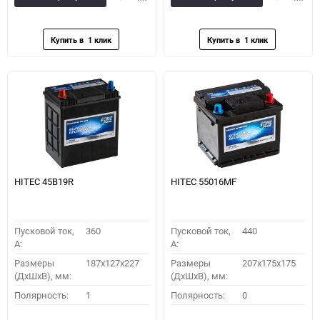
в
к
в
к
избранное
сравнению
избранное
сравн
HITEC 45B19R
HITEC 55016MF
Пусковой ток,
360
Пусковой ток,
440
A:
A:
Размеры
187x127x227
Размеры
207x175x175
(ДхШхВ), мм:
(ДхШхВ), мм:
Полярность:
1
Полярность:
0