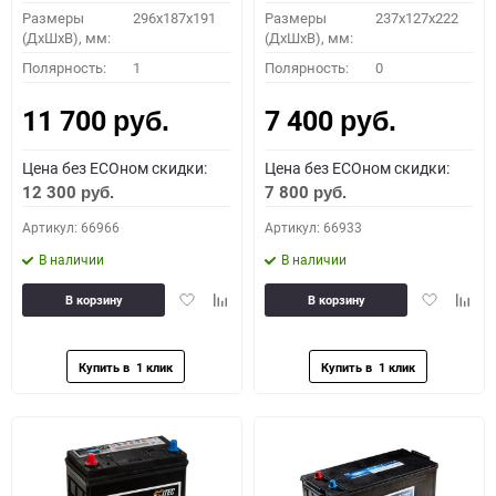
Размеры
296х187х191
Размеры
237x127x222
(ДхШхВ), мм:
(ДхШхВ), мм:
Полярность:
1
Полярность:
0
11 700
7 400
руб.
руб.
Цена без ECOном скидки:
Цена без ECOном скидки:
12 300
7 800
руб.
руб.
Артикул: 66966
Артикул: 66933
В наличии
В наличии
Добавить
Добавить
Добавить
Доба
В корзину
В корзину
в
к
в
к
избранное
сравнению
избранное
сравн