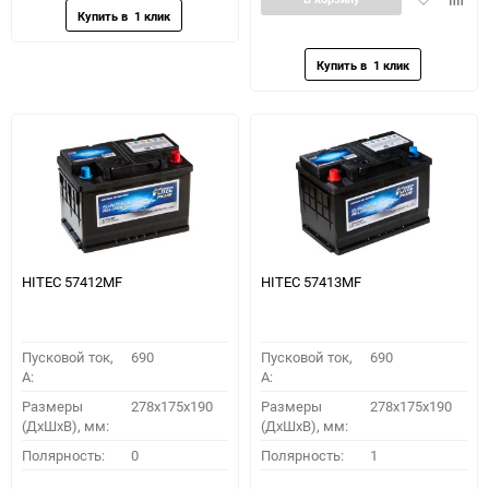
в
к
избранное
сравн
HITEC 57412MF
HITEC 57413MF
Пусковой ток,
690
Пусковой ток,
690
A:
A:
Размеры
278x175x190
Размеры
278x175x190
(ДхШхВ), мм:
(ДхШхВ), мм:
Полярность:
0
Полярность:
1