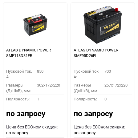
ATLAS DYNAMIC POWER
ATLAS DYNAMIC POWER
SMF118D31FR
SMF95D26FL
Пусковой ток,
850
Пусковой ток,
700
A:
A:
Размеры
302x172x220
Размеры
257x172x220
(ДхШхВ), мм:
(ДхШхВ), мм:
Полярность:
1
Полярность:
0
по запросу
по запросу
Цена без ECOном скидки:
Цена без ECOном скидки:
по запросу
по запросу