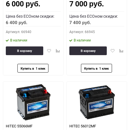
6 000
7 000
руб.
руб.
Цена без ECOном скидки:
Цена без ECOном скидки:
6 400
7 400
руб.
руб.
Артикул: 66940
Артикул: 66945
В наличии
В наличии
Добавить
Добавить
Добавить
Доба
В корзину
В корзину
в
к
в
к
избранное
сравнению
избранное
сравн
HITEC 55066MF
HITEC 56012MF