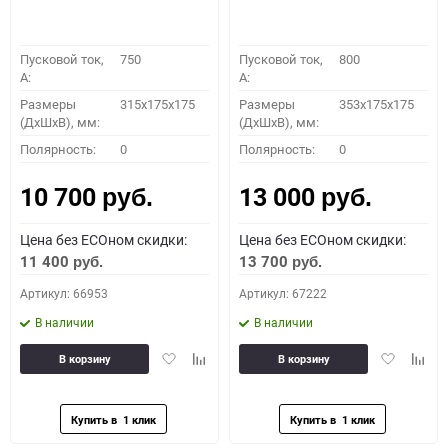
Пусковой ток,
750
Пусковой ток,
800
A:
A:
Размеры
315x175x175
Размеры
353x175x175
(ДхШхВ), мм:
(ДхШхВ), мм:
Полярность:
0
Полярность:
0
10 700
13 000
руб.
руб.
Цена без ECOном скидки:
Цена без ECOном скидки:
11 400
13 700
руб.
руб.
Артикул: 66953
Артикул: 67222
В наличии
В наличии
Добавить
Добавить
Добавить
Доба
В корзину
В корзину
в
к
в
к
избранное
сравнению
избранное
сравн