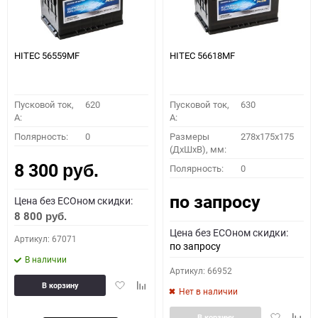
HITEC 56559MF
HITEC 56618MF
Пусковой ток,
620
Пусковой ток,
630
A:
A:
Полярность:
0
Размеры
278x175x175
(ДхШхВ), мм:
8 300
Полярность:
0
руб.
по запросу
Цена без ECOном скидки:
8 800
руб.
Цена без ECOном скидки:
Артикул: 67071
по запросу
В наличии
Артикул: 66952
Добавить
Добавить
В корзину
Нет в наличии
в
к
избранное
сравнению
Добавить
Доба
В корзину