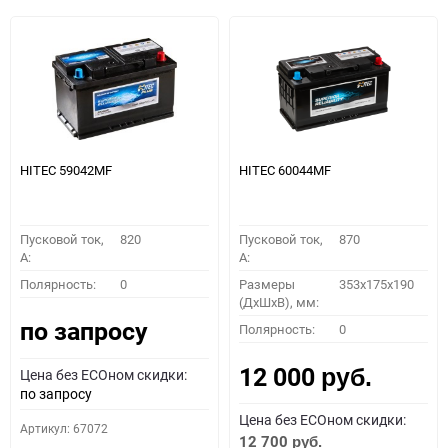
HITEC 59042MF
HITEC 60044MF
Пусковой ток,
820
Пусковой ток,
870
A:
A:
Полярность:
0
Размеры
353x175x190
(ДхШхВ), мм:
по запросу
Полярность:
0
12 000
Цена без ECOном скидки:
руб.
по запросу
Цена без ECOном скидки:
Артикул: 67072
12 700
руб.