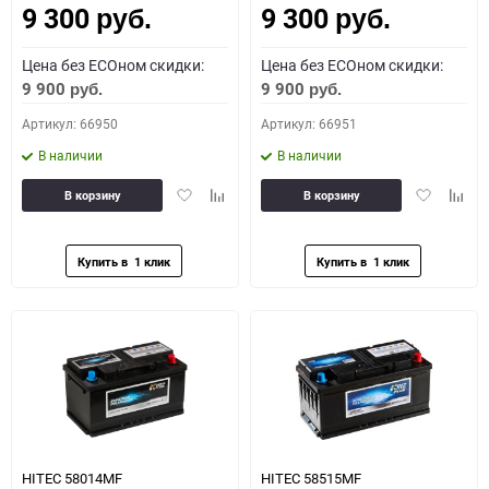
9 300
9 300
руб.
руб.
Цена без ECOном скидки:
Цена без ECOном скидки:
9 900
9 900
руб.
руб.
Артикул: 66950
Артикул: 66951
В наличии
В наличии
Добавить
Добавить
Добавить
Доба
В корзину
В корзину
в
к
в
к
избранное
сравнению
избранное
сравн
HITEC 58014MF
HITEC 58515MF