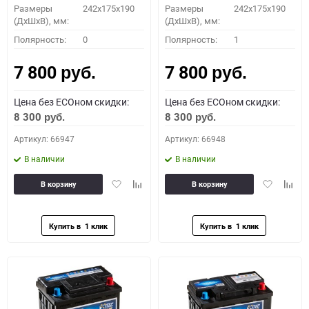
Размеры
242x175x190
Размеры
242x175x190
(ДхШхВ), мм:
(ДхШхВ), мм:
Полярность:
0
Полярность:
1
7 800
7 800
руб.
руб.
Цена без ECOном скидки:
Цена без ECOном скидки:
8 300
8 300
руб.
руб.
Артикул: 66947
Артикул: 66948
В наличии
В наличии
Добавить
Добавить
Добавить
Доба
В корзину
В корзину
в
к
в
к
избранное
сравнению
избранное
сравн