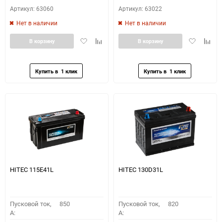
Артикул: 63060
Артикул: 63022
Нет в наличии
Нет в наличии
Добавить
Добавить
Добавить
Доба
В корзину
В корзину
в
к
в
к
избранное
сравнению
избранное
сравн
HITEC 115E41L
HITEC 130D31L
Пусковой ток,
850
Пусковой ток,
820
A:
A: