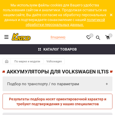
Мы используем файлы cookies для Вашего удобства
пользования сайтом и аналитики. Продолжая оставаться на
нашем сайте, Вы даёте согласие на обработку персональных
данных и подтверждаете ознакомление с нашей
политикой
обработки персональных данных.
0
0
Владимир
КАТАЛОГ ТОВАРОВ
По марке и модели
Volkswagen
АККУМУЛЯТОРЫ ДЛЯ VOLKSWAGEN ILTIS
Подбор по транспорту / по параметрам
Результаты подбора носят ориентировочной характер и
ПО ПАРАМЕТРАМ
ПО ТРАНСПОРТУ
требуют подтверждения у наших специалистов