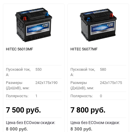
HITEC 56013MF
HITEC 56077MF
Пусковой ток,
550
Пусковой ток,
580
A:
A:
Размеры
242x175x190
Размеры
242x175x175
(ДхШхВ), мм:
(ДхШхВ), мм:
Полярность:
1
Полярность:
0
7 500
7 800
руб.
руб.
Цена без ECOном скидки:
Цена без ECOном скидки:
8 000
8 300
руб.
руб.