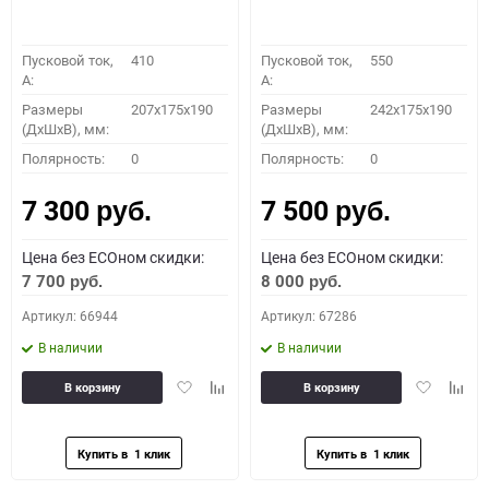
Пусковой ток,
410
Пусковой ток,
550
A:
A:
Размеры
207x175x190
Размеры
242x175x190
(ДхШхВ), мм:
(ДхШхВ), мм:
Полярность:
0
Полярность:
0
7 300
7 500
руб.
руб.
Цена без ECOном скидки:
Цена без ECOном скидки:
7 700
8 000
руб.
руб.
Артикул: 66944
Артикул: 67286
В наличии
В наличии
Добавить
Добавить
Добавить
Доба
В корзину
В корзину
в
к
в
к
избранное
сравнению
избранное
сравн