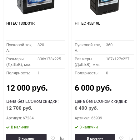
HITEC 130D31R
HITEC 45B19L
Пусковой ток,
820
Пусковой ток,
360
A:
A:
Размеры
306x173x225
Размеры
187x127x227
(ДхШхВ), мм:
(ДхШхВ), мм:
Полярность:
1
Полярность:
0
12 000
6 000
руб.
руб.
Цена без ECOном скидки:
Цена без ECOном скидки:
12 700
6 400
руб.
руб.
Артикул: 67284
Артикул: 66939
В наличии
В наличии
Добавить
Добавить
Добавить
Доба
В корзину
В корзину