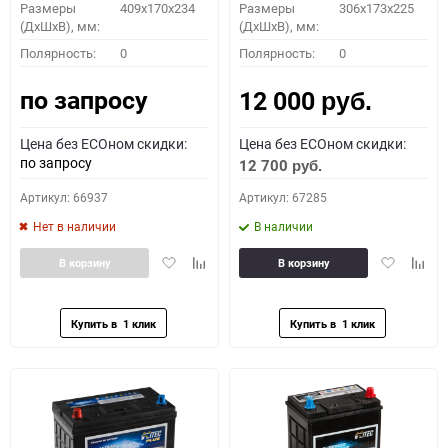
Размеры
409x170x234
Размеры
306x173x225
(ДхШхВ), мм:
(ДхШхВ), мм:
Полярность:
0
Полярность:
0
по запросу
12 000
руб.
Цена без ECOном скидки:
Цена без ECOном скидки:
по запросу
12 700
руб.
Артикул: 66937
Артикул: 67285
Нет в наличии
В наличии
Добавить
Добавить
Добавить
Доба
В корзину
В корзину
в
к
в
к
избранное
сравнению
избранное
сравн