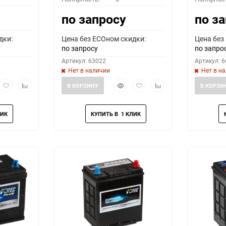
по запросу
по з
дки:
Цена без ECOном скидки:
Цена без
по запросу
по запро
Артикул: 63022
Артикул: 
Нет в наличии
Нет в н
рый
Добавить
Добавить
Быстрый
Добавить
Добавить
В КОРЗИНУ
В КОРЗИ
мотр
в
к
просмотр
в
к
избранное
сравнению
избранное
сравнению