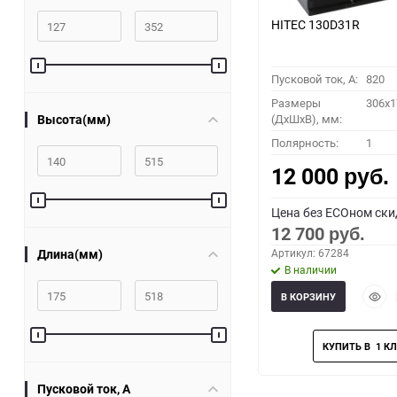
HITEC 130D31R
Пусковой ток, A:
820
Размеры
306x1
Высота(мм)
(ДхШхВ), мм:
Полярность:
1
12 000
руб.
Цена без ECOном ски
12 700
руб.
Длина(мм)
Артикул: 67284
В наличии
Быст
В КОРЗИНУ
прос
Пусковой ток, A