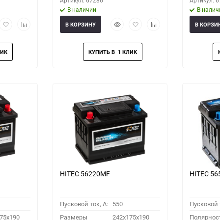
Артикул: 67286
Артикул: 
В наличии
В налич
рый
Добавить
Добавить
Быстрый
Добавить
Добавить
В КОРЗИНУ
В КОРЗИ
мотр
в
к
просмотр
в
к
избранное
сравнению
избранное
сравнению
HITEC 56220MF
HITEC 5
Пусковой ток, A:
550
Пусковой т
75x190
Размеры
242x175x190
Полярнос