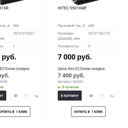
B19R
HITEC 55016MF
ок, A:
360
Пусковой ток, A:
440
187x127x227
Размеры
207x175x175
мм:
(ДхШхВ), мм:
ть:
1
Полярность:
0
0
7 000
руб.
руб.
 ECOном скидки:
Цена без ECOном скидки:
7 400
руб.
руб.
66940
Артикул: 66945
ии
В наличии
Быстрый
Добавить
Добавить
Быстрый
Добавить
Добавить
НУ
В КОРЗИНУ
просмотр
в
к
просмотр
в
к
избранное
сравнению
избранное
сравнени