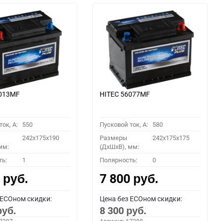
6013MF
HITEC 56077MF
ок, A:
550
Пусковой ток, A:
580
242x175x190
Размеры
242x175x175
мм:
(ДхШхВ), мм:
ть:
1
Полярность:
0
0
7 800
руб.
руб.
 ECOном скидки:
Цена без ECOном скидки:
8 300
руб.
руб.