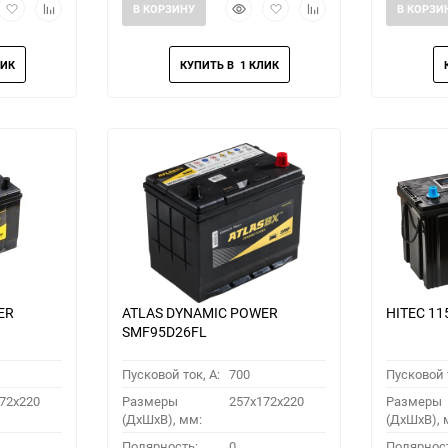
рый
Добавить
Добавить
Быстрый
Добавить
Добавить
В КОРЗИНУ
В КОРЗИ
мотр
в
к
просмотр
в
к
избранное
сравнению
избранное
сравнению
ER
ATLAS DYNAMIC POWER
HITEC 11
SMF95D26FL
Пусковой ток, A:
700
Пусковой т
72x220
Размеры
257x172x220
Размеры
(ДхШхВ), мм:
(ДхШхВ), 
Полярность:
0
Полярнос