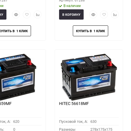
67287
Артикул: 67288
ии
В наличии
Быстрый
Добавить
Добавить
Быстрый
Добавить
Добавить
НУ
В КОРЗИНУ
просмотр
в
к
просмотр
в
к
избранное
сравнению
избранное
сравнени
6559MF
HITEC 56618MF
ок, A:
620
Пусковой ток, A:
630
ть:
0
Размеры
278x175x175