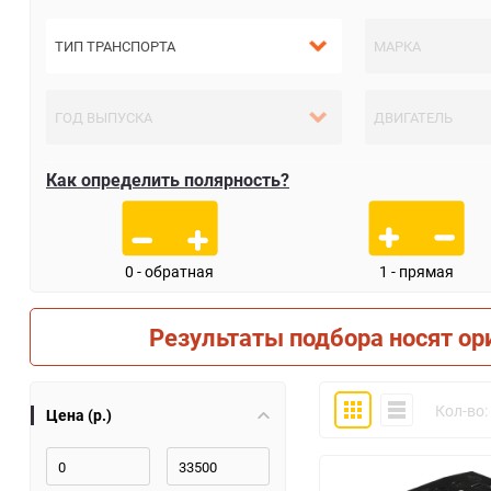
Как определить полярность?
0 - обратная
1 - прямая
Результаты подбора носят ор
Плитка
Компактно
Кол-во:
Цена (р.)
30