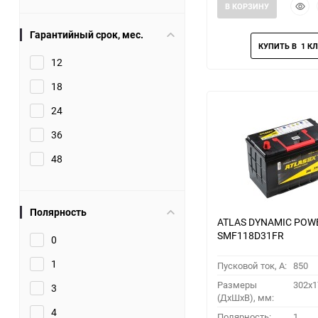
Быст
В КОРЗИНУ
прос
Гарантийный срок, мес.
12
18
24
36
48
Полярность
ATLAS DYNAMIC POW
SMF118D31FR
0
1
Пусковой ток, A:
850
Размеры
302x1
3
(ДхШхВ), мм:
4
Полярность:
1