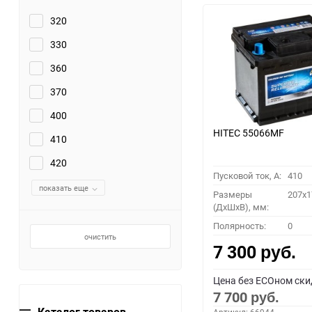
320
330
360
370
400
HITEC 55066MF
410
420
Пусковой ток, A:
410
показать еще
Размеры
207x1
(ДхШхВ), мм:
Полярность:
0
очистить
7 300
руб.
Цена без ECOном ски
7 700
руб.