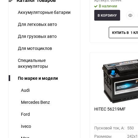
Каталог товаров
Артикул: 66944
В наличии
Аккумуляторные батареи
Быст
В КОРЗИНУ
прос
Для легковых авто
Для грузовых авто
Для мотоциклов
Специальные
аккумуляторы
По марке и модели
Audi
Mercedes Benz
HITEC 56219MF
Ford
Iveco
Пусковой ток, A:
550
Размеры
242x1