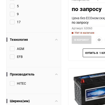
5
по запросу
9
Цена без ECOном ски
17
по запросу
Артикул: 63060
Нет в наличии
Быст
Технология
В КОРЗИНУ
прос
AGM
EFB
Производитель
HITEC
Ширина(мм)