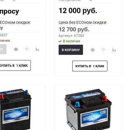
12 000
апросу
руб.
 ECOном скидки:
Цена без ECOном скидки:
су
12 700
руб.
66937
Артикул: 67285
аличии
В наличии
Быстрый
Добавить
Добавить
Быстрый
Добавить
Добавить
НУ
В КОРЗИНУ
просмотр
в
к
просмотр
в
к
избранное
сравнению
избранное
сравнени