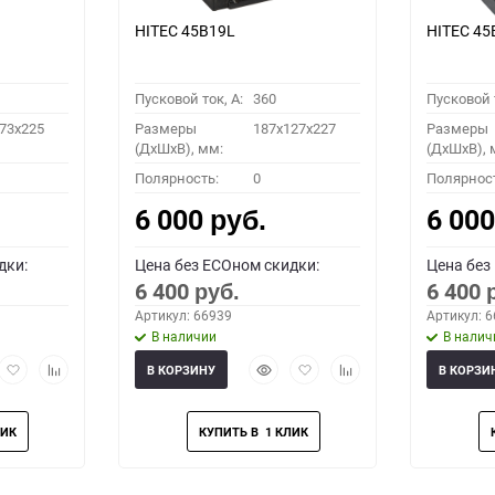
HITEC 45B19L
HITEC 45
Пусковой ток, A:
360
Пусковой т
73x225
Размеры
187x127x227
Размеры
(ДхШхВ), мм:
(ДхШхВ), 
Полярность:
0
Полярнос
6 000
6 00
руб.
дки:
Цена без ECOном скидки:
Цена без
6 400
6 400
руб.
Артикул: 66939
Артикул: 
В наличии
В налич
рый
Добавить
Добавить
Быстрый
Добавить
Добавить
В КОРЗИНУ
В КОРЗИ
мотр
в
к
просмотр
в
к
избранное
сравнению
избранное
сравнению