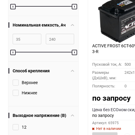
60
90
Номинальная емкость, Ач
150
ACTIVE FROST 6СТ-60
3-R
Пусковой ток, A:
500
Способ крепления
Размеры
242x1
(ДхШхВ), мм:
Верхнее
Полярность:
0
Нижнее
по запросу
Цена без ECOном ски
Выходное напряжение (В)
по запросу
Артикул: 65975
12
Нет в наличии