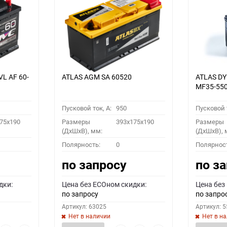
VL АF 60-
ATLAS AGM SA 60520
ATLAS D
MF35-55
Пусковой ток, A:
950
Пусковой т
75x190
Размеры
393x175x190
Размеры
(ДхШхВ), мм:
(ДхШхВ), 
Полярность:
0
Полярнос
по запросу
по з
дки:
Цена без ECOном скидки:
Цена без
по запросу
по запро
Артикул: 63025
Артикул: 
Нет в наличии
Нет в н