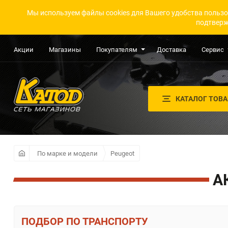
Мы используем файлы cookies для Вашего удобства пользо
подтверж
Акции
Магазины
Покупателям
Доставка
Сервис
КАТАЛОГ ТОВ
По марке и модели
Peugeot
А
ПО ТРАНСПОРТУ