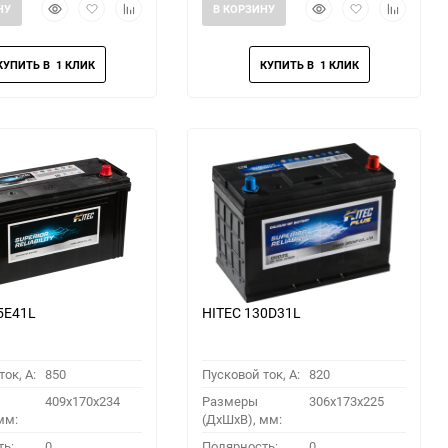
Быстрый
Добавить
Добавить
Быстрый
Добавить
Добавить
НУ
В КОРЗИНУ
просмотр
в
к
просмотр
в
к
избранное
сравнению
избранное
сравнени
5E41L
HITEC 130D31L
ок, A:
850
Пусковой ток, A:
820
409x170x234
Размеры
306x173x225
мм:
(ДхШхВ), мм:
ть:
0
Полярность:
0