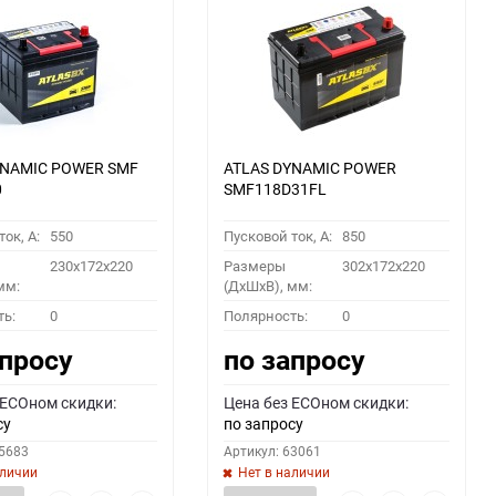
YNAMIC POWER SMF
ATLAS DYNAMIC POWER
0
SMF118D31FL
ок, A:
550
Пусковой ток, A:
850
230x172x220
Размеры
302x172x220
мм:
(ДхШхВ), мм:
ть:
0
Полярность:
0
апросу
по запросу
 ECOном скидки:
Цена без ECOном скидки:
су
по запросу
55683
Артикул: 63061
аличии
Нет в наличии