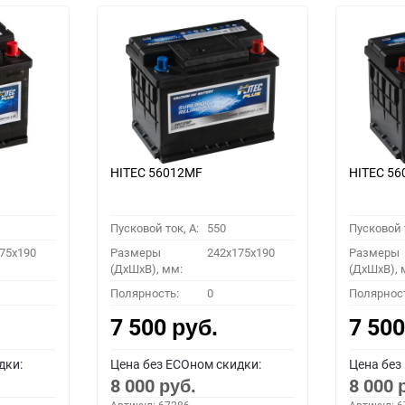
HITEC 56012MF
HITEC 5
Пусковой ток, A:
550
Пусковой т
75x190
Размеры
242x175x190
Размеры
(ДхШхВ), мм:
(ДхШхВ), 
Полярность:
0
Полярнос
7 500
7 50
руб.
дки:
Цена без ECOном скидки:
Цена без
8 000
8 000
руб.