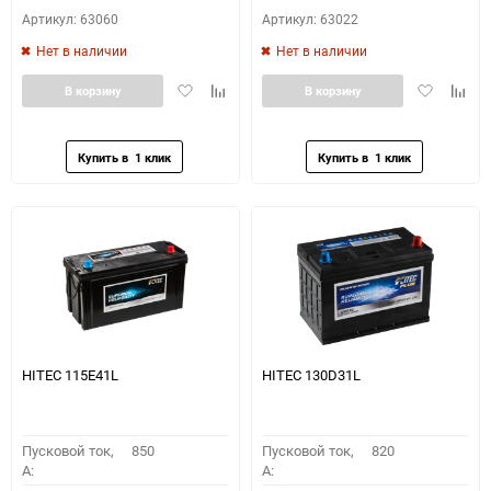
Артикул: 63060
Артикул: 63022
Нет в наличии
Нет в наличии
Добавить
Добавить
Добавить
Доба
В корзину
В корзину
в
к
в
к
избранное
сравнению
избранное
сравн
HITEC 115E41L
HITEC 130D31L
Пусковой ток,
850
Пусковой ток,
820
A:
A: