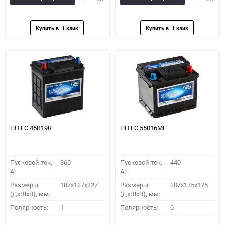
в
к
в
к
избранное
сравнению
избранное
сравн
HITEC 45B19R
HITEC 55016MF
Пусковой ток,
360
Пусковой ток,
440
A:
A:
Размеры
187x127x227
Размеры
207x175x175
(ДхШхВ), мм:
(ДхШхВ), мм:
Полярность:
1
Полярность:
0