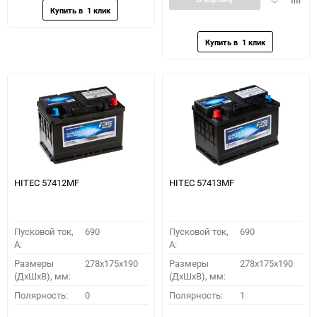
в
к
избранное
сравн
HITEC 57412MF
HITEC 57413MF
Пусковой ток,
690
Пусковой ток,
690
A:
A:
Размеры
278x175x190
Размеры
278x175x190
(ДхШхВ), мм:
(ДхШхВ), мм:
Полярность:
0
Полярность:
1