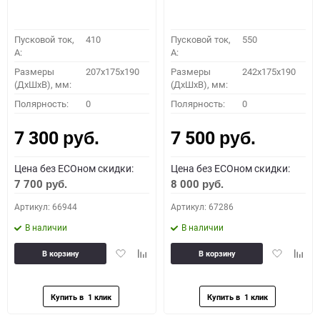
Пусковой ток,
410
Пусковой ток,
550
A:
A:
Размеры
207x175x190
Размеры
242x175x190
(ДхШхВ), мм:
(ДхШхВ), мм:
Полярность:
0
Полярность:
0
7 300
7 500
руб.
руб.
Цена без ECOном скидки:
Цена без ECOном скидки:
7 700
8 000
руб.
руб.
Артикул: 66944
Артикул: 67286
В наличии
В наличии
Добавить
Добавить
Добавить
Доба
В корзину
В корзину
в
к
в
к
избранное
сравнению
избранное
сравн