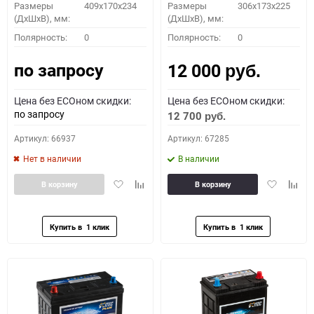
Размеры
409x170x234
Размеры
306x173x225
(ДхШхВ), мм:
(ДхШхВ), мм:
Полярность:
0
Полярность:
0
по запросу
12 000
руб.
Цена без ECOном скидки:
Цена без ECOном скидки:
по запросу
12 700
руб.
Артикул: 66937
Артикул: 67285
Нет в наличии
В наличии
Добавить
Добавить
Добавить
Доба
В корзину
В корзину
в
к
в
к
избранное
сравнению
избранное
сравн