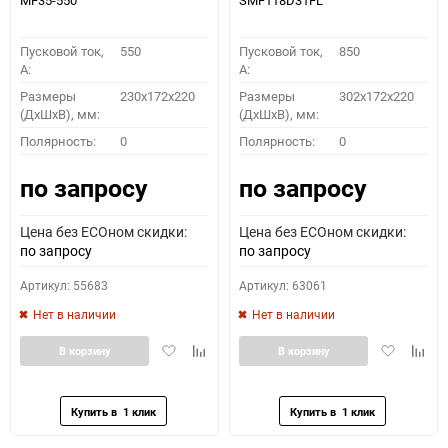
MF35-550
SMF118D31FL
Пусковой ток,
550
Пусковой ток,
850
A:
A:
Размеры
230x172x220
Размеры
302x172x220
(ДхШхВ), мм:
(ДхШхВ), мм:
Полярность:
0
Полярность:
0
по запросу
по запросу
Цена без ECOном скидки:
Цена без ECOном скидки:
по запросу
по запросу
Артикул: 55683
Артикул: 63061
Нет в наличии
Нет в наличии
Добавить
Добавить
Добавить
Доба
В корзину
В корзину
в
к
в
к
избранное
сравнению
избранное
сравн