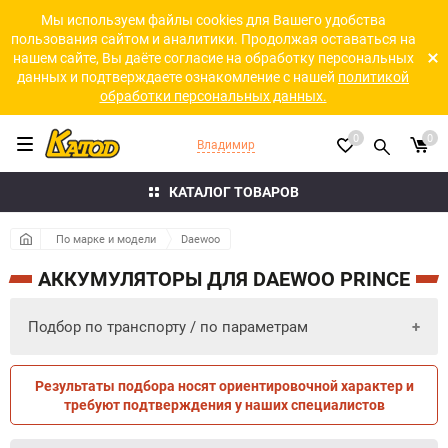
Мы используем файлы cookies для Вашего удобства
пользования сайтом и аналитики. Продолжая оставаться на
нашем сайте, Вы даёте согласие на обработку персональных
данных и подтверждаете ознакомление с нашей
политикой
обработки персональных данных.
0
0
Владимир
КАТАЛОГ ТОВАРОВ
По марке и модели
Daewoo
АККУМУЛЯТОРЫ ДЛЯ DAEWOO PRINCE
Подбор по транспорту / по параметрам
Результаты подбора носят ориентировочной характер и
ПО ПАРАМЕТРАМ
ПО ТРАНСПОРТУ
требуют подтверждения у наших специалистов