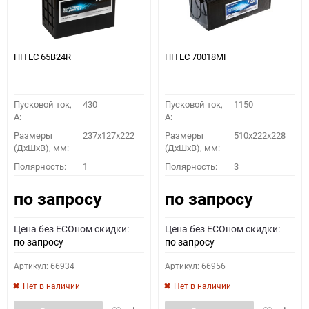
HITEC 65B24R
HITEC 70018MF
Пусковой ток,
430
Пусковой ток,
1150
A:
A:
Размеры
237x127x222
Размеры
510x222x228
(ДхШхВ), мм:
(ДхШхВ), мм:
Полярность:
1
Полярность:
3
по запросу
по запросу
Цена без ECOном скидки:
Цена без ECOном скидки:
по запросу
по запросу
Артикул: 66934
Артикул: 66956
Нет в наличии
Нет в наличии