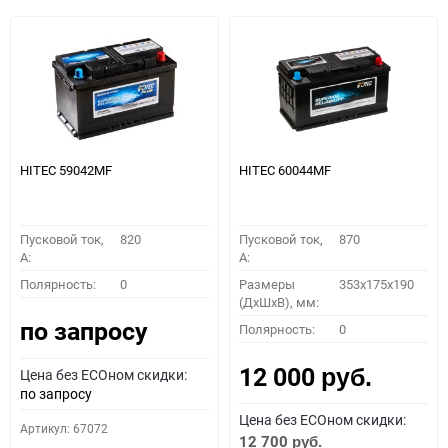
HITEC 59042MF
HITEC 60044MF
Пусковой ток,
820
Пусковой ток,
870
A:
A:
Полярность:
0
Размеры
353x175x190
(ДхШхВ), мм:
по запросу
Полярность:
0
12 000
Цена без ECOном скидки:
руб.
по запросу
Цена без ECOном скидки:
Артикул: 67072
12 700
руб.