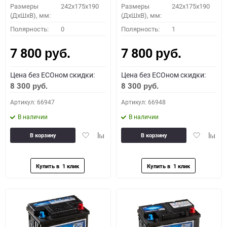
Размеры
242x175x190
Размеры
242x175x190
(ДхШхВ), мм:
(ДхШхВ), мм:
Полярность:
0
Полярность:
1
7 800
7 800
руб.
руб.
Цена без ECOном скидки:
Цена без ECOном скидки:
8 300
8 300
руб.
руб.
Артикул: 66947
Артикул: 66948
В наличии
В наличии
Добавить
Добавить
Добавить
Доба
В корзину
В корзину
в
к
в
к
избранное
сравнению
избранное
сравн