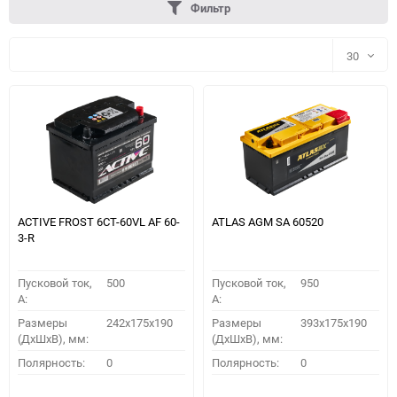
Фильтр
30
30
60
90
150
ACTIVE FROST 6СТ-60VL АF 60-
ATLAS AGM SA 60520
3-R
Пусковой ток,
500
Пусковой ток,
950
A:
A:
Размеры
242x175x190
Размеры
393x175x190
(ДхШхВ), мм:
(ДхШхВ), мм:
ПОДОБРАТЬ
Полярность:
0
Полярность:
0