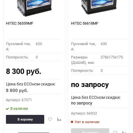
HITEC 56559MF
HITEC 56618MF
Пусковой ток,
620
Пусковой ток,
630
A:
A:
Полярность:
0
Размеры
278x175x175
(ДхШхВ), мм:
8 300
Полярность:
0
руб.
по запросу
Цена без ECOном скидки:
8 800
руб.
Цена без ECOном скидки:
Артикул: 67071
по запросу
В наличии
Артикул: 66952
Добавить
Добавить
В корзину
Нет в наличии
в
к
избранное
сравнению
Добавить
Доба
В корзину