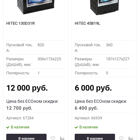
HITEC 130D31R
HITEC 45B19L
Пусковой ток,
820
Пусковой ток,
360
A:
A:
Размеры
306x173x225
Размеры
187x127x227
(ДхШхВ), мм:
(ДхШхВ), мм:
Полярность:
1
Полярность:
0
12 000
6 000
руб.
руб.
Цена без ECOном скидки:
Цена без ECOном скидки:
12 700
6 400
руб.
руб.
Артикул: 67284
Артикул: 66939
В наличии
В наличии
Добавить
Добавить
Добавить
Доба
В корзину
В корзину