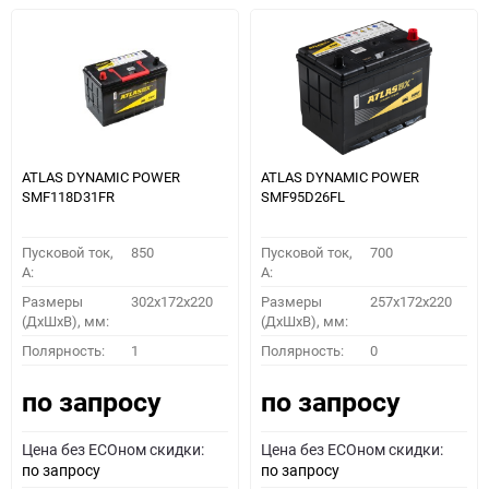
ATLAS DYNAMIC POWER
ATLAS DYNAMIC POWER
SMF118D31FR
SMF95D26FL
Пусковой ток,
850
Пусковой ток,
700
A:
A:
Размеры
302x172x220
Размеры
257x172x220
(ДхШхВ), мм:
(ДхШхВ), мм:
Полярность:
1
Полярность:
0
по запросу
по запросу
Цена без ECOном скидки:
Цена без ECOном скидки:
по запросу
по запросу