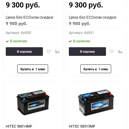
9 300
9 300
руб.
руб.
Цена без ECOном скидки:
Цена без ECOном скидки:
9 900
9 900
руб.
руб.
Артикул: 66950
Артикул: 66951
В наличии
В наличии
Добавить
Добавить
Добавить
Доба
В корзину
В корзину
в
к
в
к
избранное
сравнению
избранное
сравн
HITEC 58014MF
HITEC 58515MF