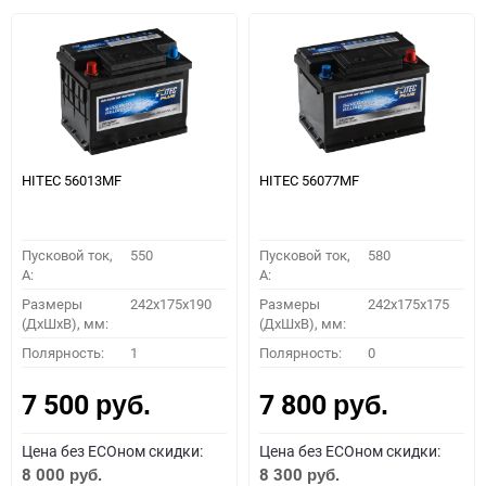
HITEC 56013MF
HITEC 56077MF
Пусковой ток,
550
Пусковой ток,
580
A:
A:
Размеры
242x175x190
Размеры
242x175x175
(ДхШхВ), мм:
(ДхШхВ), мм:
Полярность:
1
Полярность:
0
7 500
7 800
руб.
руб.
Цена без ECOном скидки:
Цена без ECOном скидки:
8 000
8 300
руб.
руб.