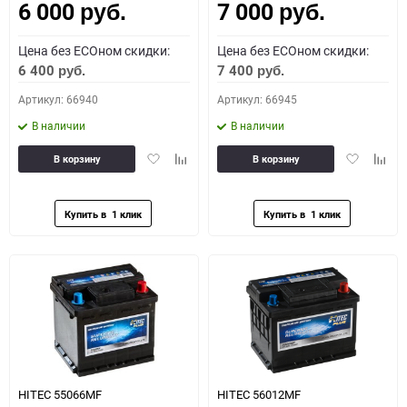
6 000
7 000
руб.
руб.
Цена без ECOном скидки:
Цена без ECOном скидки:
6 400
7 400
руб.
руб.
Артикул: 66940
Артикул: 66945
В наличии
В наличии
Добавить
Добавить
Добавить
Доба
В корзину
В корзину
в
к
в
к
избранное
сравнению
избранное
сравн
HITEC 55066MF
HITEC 56012MF