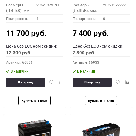
Размеры
296х187х191
Размеры
237x127x222
(ДхШхВ), мм:
(ДхШхВ), мм:
Полярность:
1
Полярность:
0
11 700
7 400
руб.
руб.
Цена без ECOном скидки:
Цена без ECOном скидки:
12 300
7 800
руб.
руб.
Артикул: 66966
Артикул: 66933
В наличии
В наличии
Добавить
Добавить
Добавить
Доба
В корзину
В корзину
в
к
в
к
избранное
сравнению
избранное
сравн