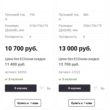
Пусковой ток,
750
Пусковой ток,
800
A:
A:
Размеры
315x175x175
Размеры
353x175x175
(ДхШхВ), мм:
(ДхШхВ), мм:
Полярность:
0
Полярность:
0
10 700
13 000
руб.
руб.
Цена без ECOном скидки:
Цена без ECOном скидки:
11 400
13 700
руб.
руб.
Артикул: 66953
Артикул: 67222
В наличии
В наличии
Добавить
Добавить
Добавить
Доба
В корзину
В корзину
в
к
в
к
избранное
сравнению
избранное
сравн