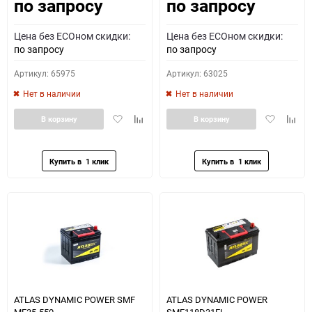
по запросу
по запросу
Как определить полярность?
Цена без ECOном скидки:
Цена без ECOном скидки:
0 - обратная
1 - прямая
3 - обратная
4 - прямая
по запросу
по запросу
Артикул: 65975
Артикул: 63025
Нет в наличии
Нет в наличии
Добавить
Добавить
Добавить
Доба
В корзину
В корзину
в
к
в
к
избранное
сравнению
избранное
сравн
ATLAS DYNAMIC POWER SMF
ATLAS DYNAMIC POWER