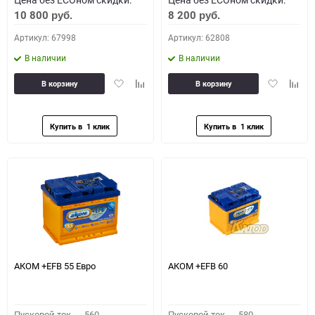
10 800
8 200
руб.
руб.
Артикул: 67998
Артикул: 62808
В наличии
В наличии
Добавить
Добавить
Добавить
Доба
В корзину
В корзину
в
к
в
к
избранное
сравнению
избранное
сравн
АКОМ +EFB 55 Евро
АКОМ +EFB 60
Пусковой ток,
560
Пусковой ток,
580