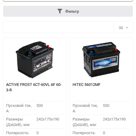
Фильтр
30
30
60
90
150
ACTIVE FROST 6СТ-60VL АF 60-
HITEC 56012MF
3-R
Пусковой ток,
500
Пусковой ток,
550
A:
A:
Размеры
242x175x190
Размеры
242x175x190
(ДхШхВ), мм:
(ДхШхВ), мм:
ПОДОБРАТЬ
Полярность:
0
Полярность:
0