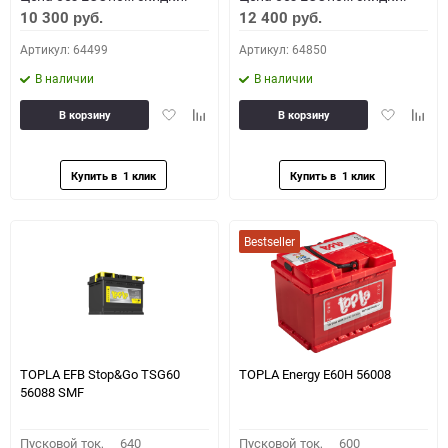
10 300
12 400
руб.
руб.
Артикул: 64499
Артикул: 64850
В наличии
В наличии
Добавить
Добавить
Добавить
Доба
В корзину
В корзину
в
к
в
к
избранное
сравнению
избранное
сравн
Bestseller
TOPLA EFB Stop&Go TSG60
TOPLA Energy E60H 56008
56088 SMF
Пусковой ток,
640
Пусковой ток,
600