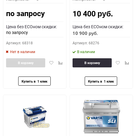
по запросу
10 400
руб.
Цена без ECOном скидки:
Цена без ECOном скидки:
по запросу
10 900
руб.
Артикул: 68318
Артикул: 68276
Нет в наличии
В наличии
Добавить
Добавить
Добавить
Доба
В корзину
В корзину
в
к
в
к
избранное
сравнению
избранное
сравн