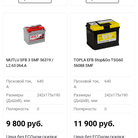
MUTLU SFB 3 SMF 56319 /
TOPLA EFB Stop&Go TSG60
L2.63.064.А
56088 SMF
Пусковой ток,
640
Пусковой ток,
640
A:
A:
Размеры
242x175x190
Размеры
242x175x190
(ДхШхВ), мм:
(ДхШхВ), мм:
Полярность:
0
Полярность:
0
9 800
11 900
руб.
руб.
Цена без ECOном скидки:
Цена без ECOном скидки: