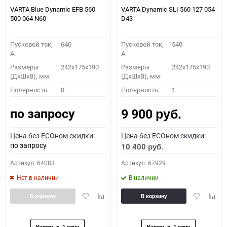
VARTA Blue Dynamic EFB 560
VARTA Dynamic SLI 560 127 054
500 064 N60
D43
Пусковой ток,
640
Пусковой ток,
540
A:
A:
Размеры
242x175x190
Размеры
242x175x190
(ДхШхВ), мм:
(ДхШхВ), мм:
Полярность:
0
Полярность:
1
по запросу
9 900
руб.
Цена без ECOном скидки:
Цена без ECOном скидки:
по запросу
10 400
руб.
Артикул: 64083
Артикул: 67929
Нет в наличии
В наличии
Добавить
Добавить
Добавить
Доба
В корзину
В корзину
в
к
в
к
избранное
сравнению
избранное
сравн