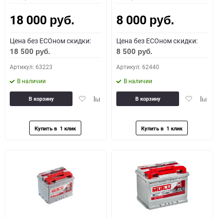
18 000
8 000
руб.
руб.
Цена без ECOном скидки:
Цена без ECOном скидки:
18 500
8 500
руб.
руб.
Артикул: 63223
Артикул: 62440
В наличии
В наличии
Добавить
Добавить
Добавить
Доба
В корзину
В корзину
в
к
в
к
избранное
сравнению
избранное
сравн