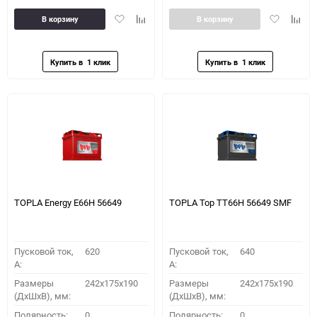
Добавить
Добавить
Добавить
Доба
В корзину
В корзину
в
к
в
к
избранное
сравнению
избранное
сравн
TOPLA Energy E66H 56649
TOPLA Top TT66H 56649 SMF
Пусковой ток,
620
Пусковой ток,
640
A:
A:
Размеры
242x175x190
Размеры
242x175x190
(ДхШхВ), мм:
(ДхШхВ), мм:
Полярность:
0
Полярность:
0