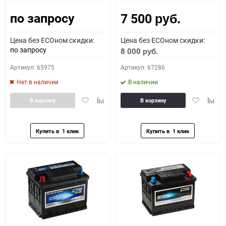
по запросу
7 500
Как определить полярность?
руб.
Цена без ECOном скидки:
Цена без ECOном скидки:
0 - обратная
1 - прямая
3 - обратная
4 - прямая
по запросу
8 000
руб.
Артикул: 65975
Артикул: 67286
Нет в наличии
В наличии
Добавить
Добавить
Добавить
Доба
В корзину
В корзину
в
к
в
к
избранное
сравнению
избранное
сравн