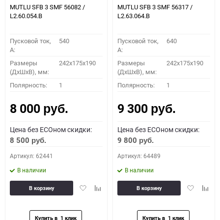
MUTLU SFB 3 SMF 56082 /
MUTLU SFB 3 SMF 56317 /
L2.60.054.B
L2.63.064.B
Пусковой ток,
540
Пусковой ток,
640
A:
A:
Размеры
242x175x190
Размеры
242x175x190
(ДхШхВ), мм:
(ДхШхВ), мм:
Полярность:
1
Полярность:
1
8 000
9 300
руб.
руб.
Цена без ECOном скидки:
Цена без ECOном скидки:
8 500
9 800
руб.
руб.
Артикул: 62441
Артикул: 64489
В наличии
В наличии
Добавить
Добавить
Добавить
Доба
В корзину
В корзину
в
к
в
к
избранное
сравнению
избранное
сравн