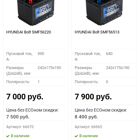
HYUNDAI Bolt SMF56220
HYUNDAI Bolt SMF56513
Пусковой ток,
590
Пусковой ток,
640
A:
A:
Размеры
242x175x190
Размеры
242x175x190
(ДхШхВ), мм:
(ДхШхВ), мм:
Полярность:
1
Полярность:
0
7 000
7 900
руб.
руб.
Цена без ECOном скидки:
Цена без ECOном скидки:
7 500
8 400
руб.
руб.
Артикул: 66670
Артикул: 66665
В наличии
В наличии