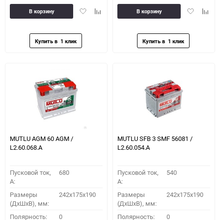
Добавить
Добавить
Добавить
Доба
В корзину
В корзину
в
к
в
к
избранное
сравнению
избранное
сравн
MUTLU AGM 60 AGM /
MUTLU SFB 3 SMF 56081 /
L2.60.068.A
L2.60.054.A
Пусковой ток,
680
Пусковой ток,
540
A:
A:
Размеры
242x175x190
Размеры
242x175x190
(ДхШхВ), мм:
(ДхШхВ), мм:
Полярность:
0
Полярность:
0