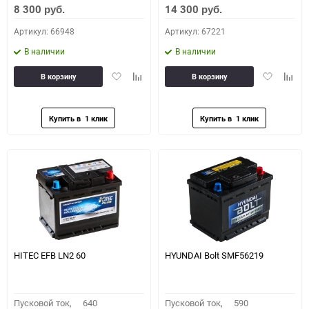
8 300
14 300
руб.
руб.
Артикул: 66948
Артикул: 67221
В наличии
В наличии
Добавить
Добавить
Добавить
Доба
В корзину
В корзину
в
к
в
к
избранное
сравнению
избранное
сравн
HITEC EFB LN2 60
HYUNDAI Bolt SMF56219
Пусковой ток,
640
Пусковой ток,
590