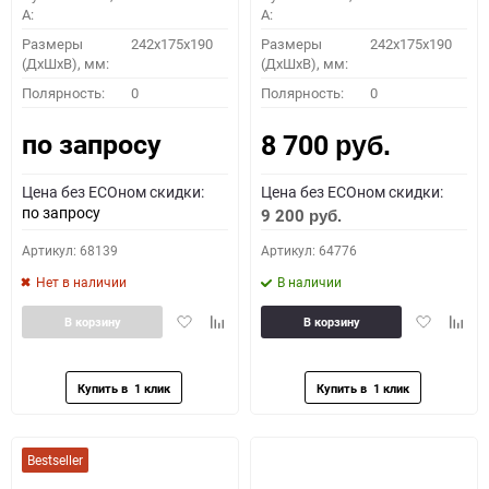
A:
A:
Размеры
242x175x190
Размеры
242x175x190
(ДхШхВ), мм:
(ДхШхВ), мм:
Полярность:
0
Полярность:
0
по запросу
8 700
руб.
Цена без ECOном скидки:
Цена без ECOном скидки:
по запросу
9 200
руб.
Артикул: 68139
Артикул: 64776
Нет в наличии
В наличии
Добавить
Добавить
Добавить
Доба
В корзину
В корзину
в
к
в
к
избранное
сравнению
избранное
сравн
Bestseller