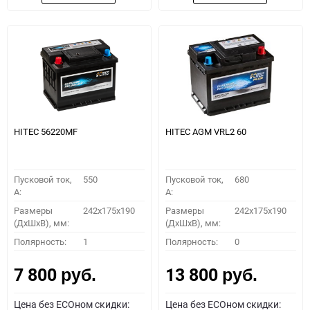
HITEC 56220MF
HITEC AGM VRL2 60
Пусковой ток,
550
Пусковой ток,
680
A:
A:
Размеры
242x175x190
Размеры
242x175x190
(ДхШхВ), мм:
(ДхШхВ), мм:
Полярность:
1
Полярность:
0
7 800
13 800
руб.
руб.
Цена без ECOном скидки:
Цена без ECOном скидки: