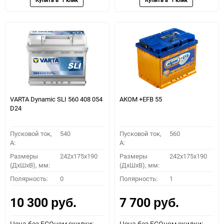
VARTA Dynamic SLI 560 408 054
АКОМ +EFB 55
D24
Пусковой ток,
540
Пусковой ток,
560
A:
A:
Размеры
242x175x190
Размеры
242x175x190
(ДхШхВ), мм:
(ДхШхВ), мм:
Полярность:
0
Полярность:
1
10 300
7 700
руб.
руб.
Цена без ECOном скидки:
Цена без ECOном скидки: