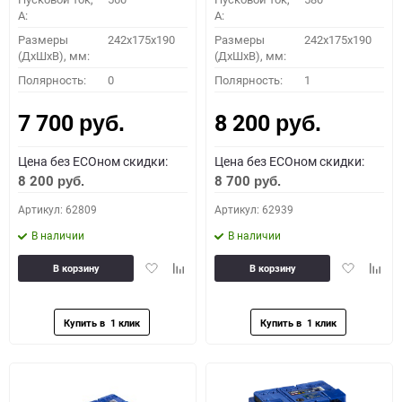
A:
A:
Размеры
242x175x190
Размеры
242x175x190
(ДхШхВ), мм:
(ДхШхВ), мм:
Полярность:
0
Полярность:
1
7 700
8 200
руб.
руб.
Цена без ECOном скидки:
Цена без ECOном скидки:
8 200
8 700
руб.
руб.
Артикул: 62809
Артикул: 62939
В наличии
В наличии
Добавить
Добавить
Добавить
Доба
В корзину
В корзину
в
к
в
к
избранное
сравнению
избранное
сравн