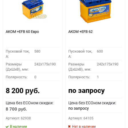
АКОМ +EFB 60 Евро
АКОМ +EFB 62
Пусковой ток,
580
Пусковой ток,
600
A:
A:
Размеры
242x175x190
Размеры
242x175x190
(ДхШхВ), мм:
(ДхШхВ), мм:
Полярность:
0
Полярность:
1
по запросу
8 200
руб.
Цена без ECOном скидки:
Цена без ECOном скидки:
по запросу
8 700
руб.
Артикул: 62938
Артикул: 64105
В наличии
Нет в наличии