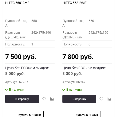
HITEC 56013MF
HITEC 56219MF
Пусковой ток,
550
Пусковой ток,
550
A:
A:
Размеры
242x175x190
Размеры
242x175x190
(ДхШхВ), мм:
(ДхШхВ), мм:
Полярность:
1
Полярность:
0
7 500
7 800
руб.
руб.
Цена без ECOном скидки:
Цена без ECOном скидки:
8 000
8 300
руб.
руб.
Артикул: 67287
Артикул: 66947
В наличии
В наличии
Добавить
Добавить
Добавить
Доба
В корзину
В корзину
в
к
в
к
избранное
сравнению
избранное
сравн