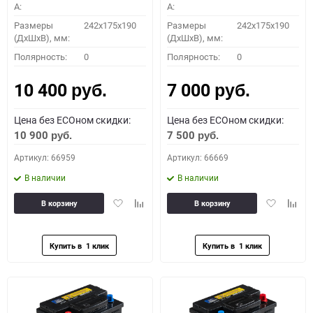
A:
A:
Размеры
242x175x190
Размеры
242x175x190
(ДхШхВ), мм:
(ДхШхВ), мм:
Полярность:
0
Полярность:
0
10 400
7 000
руб.
руб.
Цена без ECOном скидки:
Цена без ECOном скидки:
10 900
7 500
руб.
руб.
Артикул: 66959
Артикул: 66669
В наличии
В наличии
Добавить
Добавить
Добавить
Доба
В корзину
В корзину
в
к
в
к
избранное
сравнению
избранное
сравн